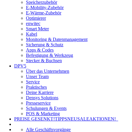
Speicherzubehör
E-Mobility-Zubehör
E-Wärme-Zubehör
Optimierer
enwitec
Smart Meter
Kabel
Monitoring & Datenmanagement
Sicherung & Schutz
Apps & Codes
Befestigung & Werkzeug
Stecker & Buchsen
DPV5
Über das Unternehmen
Unser Team
Service
Praktisches
Deine Karriere
Densys Solutions
Presseservice
Schulungen & Events
POS & Marketing
PREISE GESENKT!
TIPPS
NEU
SALE
AKTIONEN!
Alle Geschäftsvorgänge