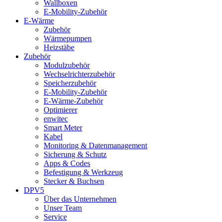
Wallboxen
E-Mobility-Zubehör
E-Wärme
Zubehör
Wärmepumpen
Heizstäbe
Zubehör
Modulzubehör
Wechselrichterzubehör
Speicherzubehör
E-Mobility-Zubehör
E-Wärme-Zubehör
Optimierer
enwitec
Smart Meter
Kabel
Monitoring & Datenmanagement
Sicherung & Schutz
Apps & Codes
Befestigung & Werkzeug
Stecker & Buchsen
DPV5
Über das Unternehmen
Unser Team
Service