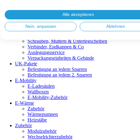
Blitzschutz & Erdung
Dachanbindungen
Fassadenlösungen
Alle akzeptieren
Kabelmanagement
Metalldachplatten
Nein, anpassen
Ablehnen
Modulklemmen
Modultragprofile
Schrauben, Muttern & Unterlegscheiben
Verbinder, Endkappen & Co
Auslegungsservice
Verpackungseinheiten & Gebinde
UK-Pakete
Befestigung an jedem Sparren
Befestigung an jedem 2. Sparren
E-Mobility
E-Ladesäulen
Wallboxen
E-Mobility-Zubehör
E-Wärme
Zubehör
Wärmepumpen
Heizstäbe
Zubehör
Modulzubehör
Wechselrichterzubehör