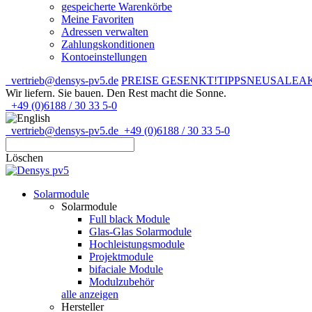
gespeicherte Warenkörbe
Meine Favoriten
Adressen verwalten
Zahlungskonditionen
Kontoeinstellungen
vertrieb@densys-pv5.de
PREISE GESENKT!
TIPPS
NEU
SALE
A
Wir liefern. Sie bauen.
Den Rest macht die Sonne.
+49 (0)6188 / 30 33 5-0
vertrieb@densys-pv5.de
+49 (0)6188 / 30 33 5-0
Löschen
Solarmodule
Solarmodule
Full black Module
Glas-Glas Solarmodule
Hochleistungsmodule
Projektmodule
bifaciale Module
Modulzubehör
alle anzeigen
Hersteller