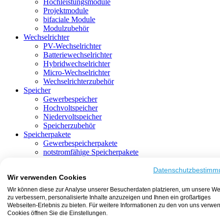
Hochleistungsmodule
Projektmodule
bifaciale Module
Modulzubehör
Wechselrichter
PV-Wechselrichter
Batteriewechselrichter
Hybridwechselrichter
Micro-Wechselrichter
Wechselrichterzubehör
Speicher
Gewerbespeicher
Hochvoltspeicher
Niedervoltspeicher
Speicherzubehör
Speicherpakete
Gewerbespeicherpakete
notstromfähige Speicherpakete
mit Batteriewechselrichter
mit Hybridwechselrichter
Datenschutzbestimm
Wir verwenden Cookies
mit Hochvoltspeicher
HEMS-fähige Speicherpakete
Wir können diese zur Analyse unserer Besucherdaten platzieren, um unsere We
mit Niedervoltspeicher
zu verbessern, personalisierte Inhalte anzuzeigen und Ihnen ein großartiges
Unterkonstruktion
Webseiten-Erlebnis zu bieten. Für weitere Informationen zu den von uns verwe
Aufständerung
Cookies öffnen Sie die Einstellungen.