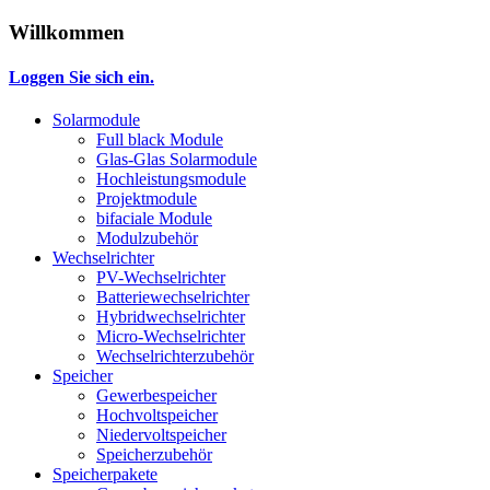
Willkommen
Loggen Sie sich ein.
Solarmodule
Full black Module
Glas-Glas Solarmodule
Hochleistungsmodule
Projektmodule
bifaciale Module
Modulzubehör
Wechselrichter
PV-Wechselrichter
Batteriewechselrichter
Hybridwechselrichter
Micro-Wechselrichter
Wechselrichterzubehör
Speicher
Gewerbespeicher
Hochvoltspeicher
Niedervoltspeicher
Speicherzubehör
Speicherpakete