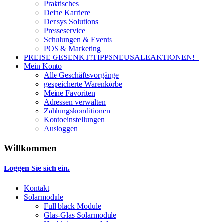
Praktisches
Deine Karriere
Densys Solutions
Presseservice
Schulungen & Events
POS & Marketing
PREISE GESENKT!
TIPPS
NEU
SALE
AKTIONEN!
Mein Konto
Alle Geschäftsvorgänge
gespeicherte Warenkörbe
Meine Favoriten
Adressen verwalten
Zahlungskonditionen
Kontoeinstellungen
Ausloggen
Willkommen
Loggen Sie sich ein.
Kontakt
Solarmodule
Full black Module
Glas-Glas Solarmodule