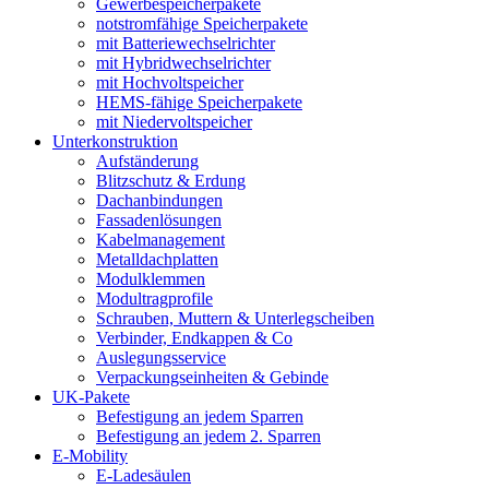
Gewerbespeicherpakete
notstromfähige Speicherpakete
mit Batteriewechselrichter
mit Hybridwechselrichter
mit Hochvoltspeicher
HEMS-fähige Speicherpakete
mit Niedervoltspeicher
Unterkonstruktion
Aufständerung
Blitzschutz & Erdung
Dachanbindungen
Fassadenlösungen
Kabelmanagement
Metalldachplatten
Modulklemmen
Modultragprofile
Schrauben, Muttern & Unterlegscheiben
Verbinder, Endkappen & Co
Auslegungsservice
Verpackungseinheiten & Gebinde
UK-Pakete
Befestigung an jedem Sparren
Befestigung an jedem 2. Sparren
E-Mobility
E-Ladesäulen