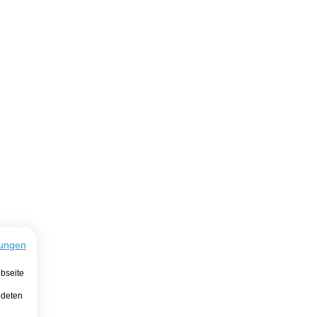
ungen
bseite
ndeten