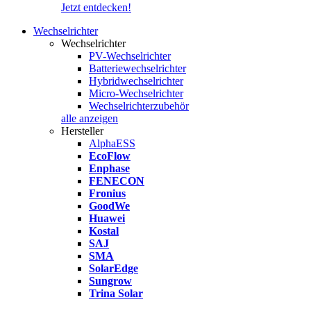
Jetzt entdecken!
Wechselrichter
Wechselrichter
PV-Wechselrichter
Batteriewechselrichter
Hybridwechselrichter
Micro-Wechselrichter
Wechselrichterzubehör
alle anzeigen
Hersteller
AlphaESS
EcoFlow
Enphase
FENECON
Fronius
GoodWe
Huawei
Kostal
SAJ
SMA
SolarEdge
Sungrow
Trina Solar