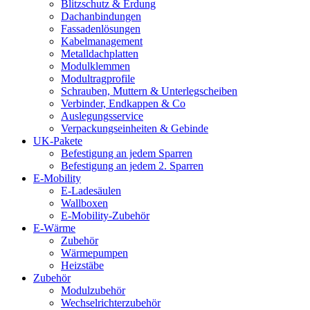
Blitzschutz & Erdung
Dachanbindungen
Fassadenlösungen
Kabelmanagement
Metalldachplatten
Modulklemmen
Modultragprofile
Schrauben, Muttern & Unterlegscheiben
Verbinder, Endkappen & Co
Auslegungsservice
Verpackungseinheiten & Gebinde
UK-Pakete
Befestigung an jedem Sparren
Befestigung an jedem 2. Sparren
E-Mobility
E-Ladesäulen
Wallboxen
E-Mobility-Zubehör
E-Wärme
Zubehör
Wärmepumpen
Heizstäbe
Zubehör
Modulzubehör
Wechselrichterzubehör