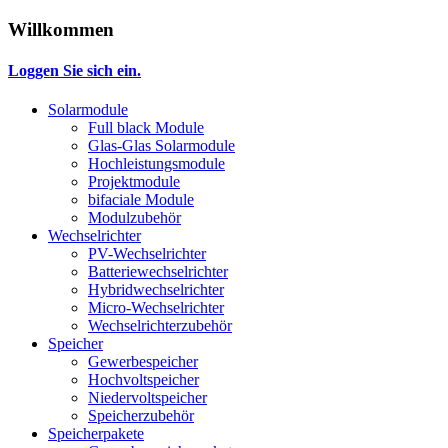
Willkommen
Loggen Sie sich ein.
Solarmodule
Full black Module
Glas-Glas Solarmodule
Hochleistungsmodule
Projektmodule
bifaciale Module
Modulzubehör
Wechselrichter
PV-Wechselrichter
Batteriewechselrichter
Hybridwechselrichter
Micro-Wechselrichter
Wechselrichterzubehör
Speicher
Gewerbespeicher
Hochvoltspeicher
Niedervoltspeicher
Speicherzubehör
Speicherpakete