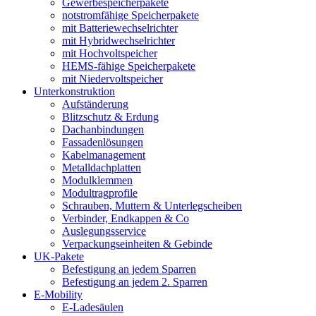
Gewerbespeicherpakete
notstromfähige Speicherpakete
mit Batteriewechselrichter
mit Hybridwechselrichter
mit Hochvoltspeicher
HEMS-fähige Speicherpakete
mit Niedervoltspeicher
Unterkonstruktion
Aufständerung
Blitzschutz & Erdung
Dachanbindungen
Fassadenlösungen
Kabelmanagement
Metalldachplatten
Modulklemmen
Modultragprofile
Schrauben, Muttern & Unterlegscheiben
Verbinder, Endkappen & Co
Auslegungsservice
Verpackungseinheiten & Gebinde
UK-Pakete
Befestigung an jedem Sparren
Befestigung an jedem 2. Sparren
E-Mobility
E-Ladesäulen