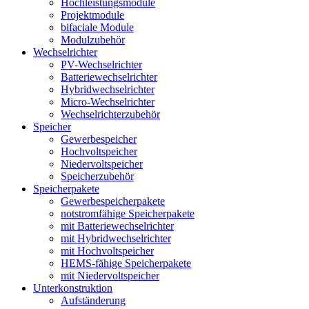
Hochleistungsmodule
Projektmodule
bifaciale Module
Modulzubehör
Wechselrichter
PV-Wechselrichter
Batteriewechselrichter
Hybridwechselrichter
Micro-Wechselrichter
Wechselrichterzubehör
Speicher
Gewerbespeicher
Hochvoltspeicher
Niedervoltspeicher
Speicherzubehör
Speicherpakete
Gewerbespeicherpakete
notstromfähige Speicherpakete
mit Batteriewechselrichter
mit Hybridwechselrichter
mit Hochvoltspeicher
HEMS-fähige Speicherpakete
mit Niedervoltspeicher
Unterkonstruktion
Aufständerung