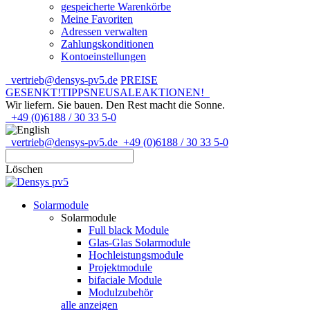
gespeicherte Warenkörbe
Meine Favoriten
Adressen verwalten
Zahlungskonditionen
Kontoeinstellungen
vertrieb@densys-pv5.de
PREISE
GESENKT!
TIPPS
NEU
SALE
AKTIONEN!
Wir liefern. Sie bauen.
Den Rest macht die Sonne.
+49 (0)6188 / 30 33 5-0
vertrieb@densys-pv5.de
+49 (0)6188 / 30 33 5-0
Löschen
Solarmodule
Solarmodule
Full black Module
Glas-Glas Solarmodule
Hochleistungsmodule
Projektmodule
bifaciale Module
Modulzubehör
alle anzeigen