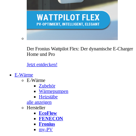
Der Fronius Wattpilot Flex: Der dynamische E-Charger
Home und Pro
Jetzt entdecken!
E-Wärme
E-Wärme
Zubehör
Wärmepumpen
Heizstäbe
alle anzeigen
Hersteller
EcoFlow
FENECON
Fronius
my-PV