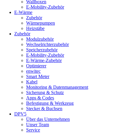
Wallboxen
E-Mobility-Zubehör
E-Wärme
Zubehör
Wärmepumpen
Heizstäbe
Zubehör
Modulzubehör
Wechselrichterzubehör
Speicherzubehör
E-Mobility-Zubehör
E-Wärme-Zubehör
Optimierer
enwitec
Smart Meter
Kabel
Monitoring & Datenmanagement
Sicherung & Schutz
Apps & Codes
Befestigung & Werkzeug
Stecker & Buchsen
DPV5
Über das Unternehmen
Unser Team
Service