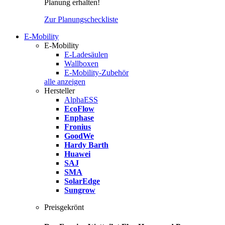
Planung erhalten!
Zur Planungscheckliste
E-Mobility
E-Mobility
E-Ladesäulen
Wallboxen
E-Mobility-Zubehör
alle anzeigen
Hersteller
AlphaESS
EcoFlow
Enphase
Fronius
GoodWe
Hardy Barth
Huawei
SAJ
SMA
SolarEdge
Sungrow
Preisgekrönt