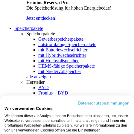
Fronius Reserva Pro
Die Speicherlösung für hohen Energiebedarf
Jetzt entdecken!
Speicherpakete
Speicherpakete
Gewerbespeicherpakete
notstromfähige Speicherpakete
mit Batteriewechselrichter
mit Hybridwechselrichter
mit Hochvoltspeicher
HEMS-fähige Speicherpakete
mit Niedervoltspeicher
alle anzeigen
Hersteller
BYD
Fronius + BYD
GoodWe + BYD
Kostal + BYD
Datenschutzbestimmungen
Wir verwenden Cookies
SMA + BYD
EcoFlow
Wir können diese zur Analyse unserer Besucherdaten platzieren, um unsere
EcoFlow + EcoFlow
Webseite zu verbessern, personalisierte Inhalte anzuzeigen und Ihnen ein
FENECON
großartiges Webseiten-Erlebnis zu bieten. Für weitere Informationen zu den
FENECON + FENECON
von uns verwendeten Cookies öffnen Sie die Einstellungen.