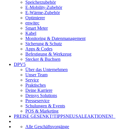
Speicherzubehör
E-Mobility-Zubehör
E-Wärme-Zubehör
Optimierer
enwitec
Smart Meter
Kabel
Monitoring & Datenmanagement
Sicherung & Schutz
Apps & Codes
Befestigung & Werkzeug
Stecker & Buchsen
DPV5
Über das Unternehmen
Unser Team
Service
Praktisches
Deine Karriere
Densys Solutions
Presseservice
Schulungen & Events
POS & Marketing
PREISE GESENKT!
TIPPS
NEU
SALE
AKTIONEN!
Alle Geschäftsvorgänge