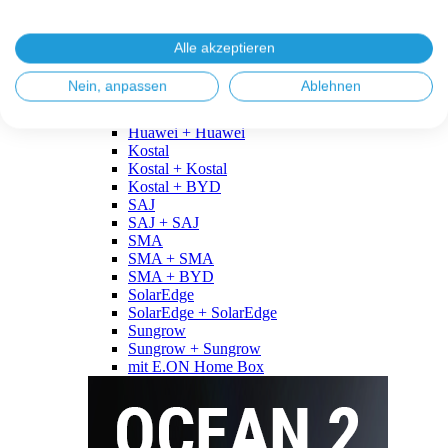
Fronius
Fronius + Fronius
Fronius + BYD
Alle akzeptieren
GoodWe
GoodWe + GoodWe
Nein, anpassen
Ablehnen
GoodWe + BYD
Huawei
Huawei + Huawei
Kostal
Kostal + Kostal
Kostal + BYD
SAJ
SAJ + SAJ
SMA
SMA + SMA
SMA + BYD
SolarEdge
SolarEdge + SolarEdge
Sungrow
Sungrow + Sungrow
mit E.ON Home Box