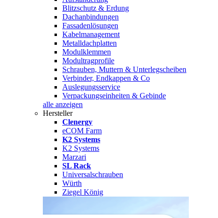
Blitzschutz & Erdung
Dachanbindungen
Fassadenlösungen
Kabelmanagement
Metalldachplatten
Modulklemmen
Modultragprofile
Schrauben, Muttern & Unterlegscheiben
Verbinder, Endkappen & Co
Auslegungsservice
Verpackungseinheiten & Gebinde
alle anzeigen
Hersteller
Clenergy
eCOM Farm
K2 Systems
K2 Systems
Marzari
SL Rack
Universalschrauben
Würth
Ziegel König