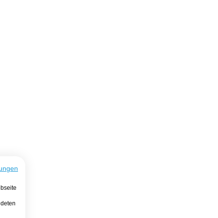
ungen
bseite
ndeten