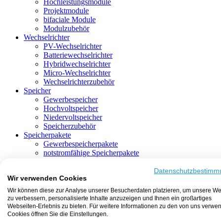
Hochleistungsmodule
Projektmodule
bifaciale Module
Modulzubehör
Wechselrichter
PV-Wechselrichter
Batteriewechselrichter
Hybridwechselrichter
Micro-Wechselrichter
Wechselrichterzubehör
Speicher
Gewerbespeicher
Hochvoltspeicher
Niedervoltspeicher
Speicherzubehör
Speicherpakete
Gewerbespeicherpakete
notstromfähige Speicherpakete
mit Batteriewechselrichter
mit Hybridwechselrichter
Datenschutzbestimm
Wir verwenden Cookies
mit Hochvoltspeicher
HEMS-fähige Speicherpakete
Wir können diese zur Analyse unserer Besucherdaten platzieren, um unsere We
mit Niedervoltspeicher
zu verbessern, personalisierte Inhalte anzuzeigen und Ihnen ein großartiges
Unterkonstruktion
Webseiten-Erlebnis zu bieten. Für weitere Informationen zu den von uns verwe
Aufständerung
Cookies öffnen Sie die Einstellungen.