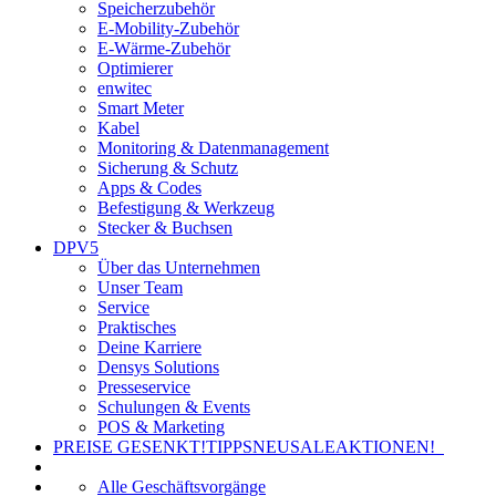
Speicherzubehör
E-Mobility-Zubehör
E-Wärme-Zubehör
Optimierer
enwitec
Smart Meter
Kabel
Monitoring & Datenmanagement
Sicherung & Schutz
Apps & Codes
Befestigung & Werkzeug
Stecker & Buchsen
DPV5
Über das Unternehmen
Unser Team
Service
Praktisches
Deine Karriere
Densys Solutions
Presseservice
Schulungen & Events
POS & Marketing
PREISE GESENKT!
TIPPS
NEU
SALE
AKTIONEN!
Alle Geschäftsvorgänge