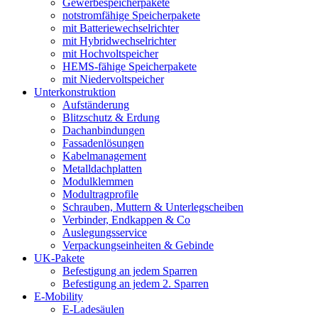
Gewerbespeicherpakete
notstromfähige Speicherpakete
mit Batteriewechselrichter
mit Hybridwechselrichter
mit Hochvoltspeicher
HEMS-fähige Speicherpakete
mit Niedervoltspeicher
Unterkonstruktion
Aufständerung
Blitzschutz & Erdung
Dachanbindungen
Fassadenlösungen
Kabelmanagement
Metalldachplatten
Modulklemmen
Modultragprofile
Schrauben, Muttern & Unterlegscheiben
Verbinder, Endkappen & Co
Auslegungsservice
Verpackungseinheiten & Gebinde
UK-Pakete
Befestigung an jedem Sparren
Befestigung an jedem 2. Sparren
E-Mobility
E-Ladesäulen