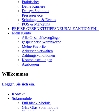
Praktisches
Deine Karriere
Densys Solutions
Presseservice
Schulungen & Events
POS & Marketing
PREISE GESENKT!
TIPPS
NEU
SALE
AKTIONEN!
Mein Konto
Alle Geschäftsvorgänge
gespeicherte Warenkörbe
Meine Favoriten
Adressen verwalten
Zahlungskonditionen
Kontoeinstellungen
Ausloggen
Willkommen
Loggen Sie sich ein.
Kontakt
Solarmodule
Full black Module
Glas-Glas Solarmodule