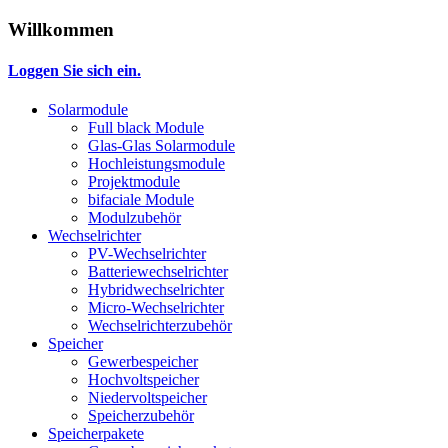
Willkommen
Loggen Sie sich ein.
Solarmodule
Full black Module
Glas-Glas Solarmodule
Hochleistungsmodule
Projektmodule
bifaciale Module
Modulzubehör
Wechselrichter
PV-Wechselrichter
Batteriewechselrichter
Hybridwechselrichter
Micro-Wechselrichter
Wechselrichterzubehör
Speicher
Gewerbespeicher
Hochvoltspeicher
Niedervoltspeicher
Speicherzubehör
Speicherpakete