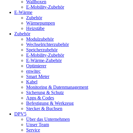
Wallboxen
E-Mobility-Zubehör
E-Wärme
Zubehör
Wärmepumpen
Heizstäbe
Zubehör
Modulzubehör
Wechselrichterzubehör
Speicherzubehör
E-Mobility-Zubehör
E-Wärme-Zubehör
Optimierer
enwitec
Smart Meter
Kabel
Monitoring & Datenmanagement
Sicherung & Schutz
Apps & Codes
Befestigung & Werkzeug
Stecker & Buchsen
DPV5
Über das Unternehmen
Unser Team
Service