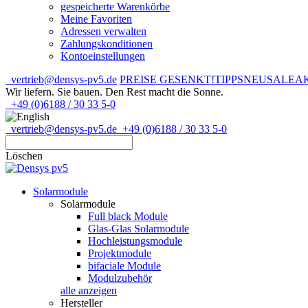
gespeicherte Warenkörbe
Meine Favoriten
Adressen verwalten
Zahlungskonditionen
Kontoeinstellungen
vertrieb@densys-pv5.de
PREISE GESENKT!
TIPPS
NEU
SALE
A
Wir liefern. Sie bauen.
Den Rest macht die Sonne.
+49 (0)6188 / 30 33 5-0
vertrieb@densys-pv5.de
+49 (0)6188 / 30 33 5-0
Löschen
Solarmodule
Solarmodule
Full black Module
Glas-Glas Solarmodule
Hochleistungsmodule
Projektmodule
bifaciale Module
Modulzubehör
alle anzeigen
Hersteller