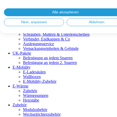
Blitzschutz & Erdung
Dachanbindungen
Fassadenlösungen
Alle akzeptieren
Kabelmanagement
Metalldachplatten
Nein, anpassen
Ablehnen
Modulklemmen
Modultragprofile
Schrauben, Muttern & Unterlegscheiben
Verbinder, Endkappen & Co
Auslegungsservice
Verpackungseinheiten & Gebinde
UK-Pakete
Befestigung an jedem Sparren
Befestigung an jedem 2. Sparren
E-Mobility
E-Ladesäulen
Wallboxen
E-Mobility-Zubehör
E-Wärme
Zubehör
Wärmepumpen
Heizstäbe
Zubehör
Modulzubehör
Wechselrichterzubehör