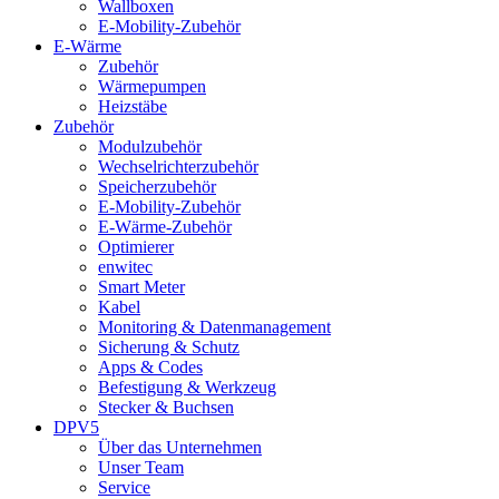
Wallboxen
E-Mobility-Zubehör
E-Wärme
Zubehör
Wärmepumpen
Heizstäbe
Zubehör
Modulzubehör
Wechselrichterzubehör
Speicherzubehör
E-Mobility-Zubehör
E-Wärme-Zubehör
Optimierer
enwitec
Smart Meter
Kabel
Monitoring & Datenmanagement
Sicherung & Schutz
Apps & Codes
Befestigung & Werkzeug
Stecker & Buchsen
DPV5
Über das Unternehmen
Unser Team
Service