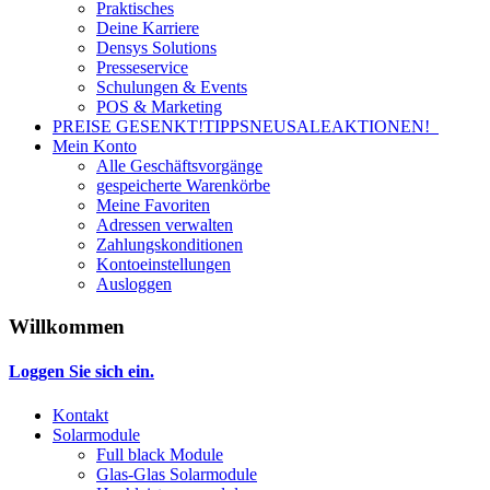
Praktisches
Deine Karriere
Densys Solutions
Presseservice
Schulungen & Events
POS & Marketing
PREISE GESENKT!
TIPPS
NEU
SALE
AKTIONEN!
Mein Konto
Alle Geschäftsvorgänge
gespeicherte Warenkörbe
Meine Favoriten
Adressen verwalten
Zahlungskonditionen
Kontoeinstellungen
Ausloggen
Willkommen
Loggen Sie sich ein.
Kontakt
Solarmodule
Full black Module
Glas-Glas Solarmodule