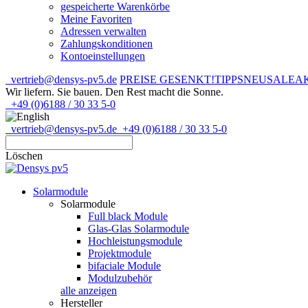
gespeicherte Warenkörbe
Meine Favoriten
Adressen verwalten
Zahlungskonditionen
Kontoeinstellungen
vertrieb@densys-pv5.de
PREISE GESENKT!
TIPPS
NEU
SALE
A
Wir liefern. Sie bauen.
Den Rest macht die Sonne.
+49 (0)6188 / 30 33 5-0
vertrieb@densys-pv5.de
+49 (0)6188 / 30 33 5-0
Löschen
Solarmodule
Solarmodule
Full black Module
Glas-Glas Solarmodule
Hochleistungsmodule
Projektmodule
bifaciale Module
Modulzubehör
alle anzeigen
Hersteller