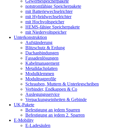
Gewerbespeicherpakete
notstromfähige Speicherpakete
mit Batteriewechselrichter
mit Hybridwechselrichter
mit Hochvoltspeicher
HEMS-fähige Speicherpakete
mit Niedervoltspeicher
Unterkonstruktion
Aufständerung
Blitzschutz & Erdung
Dachanbindungen
Fassadenlösungen
Kabelmanagement
Metalldachplatten
Modulklemmen
Modultragprofile
Schrauben, Muttern & Unterlegscheiben
Verbinder, Endkappen & Co
Auslegungsservice
Verpackungseinheiten & Gebinde
UK-Pakete
Befestigung an jedem Sparren
Befestigung an jedem 2. Sparren
E-Mobility
E-Ladesäulen