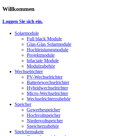
Willkommen
Loggen Sie sich ein.
Solarmodule
Full black Module
Glas-Glas Solarmodule
Hochleistungsmodule
Projektmodule
bifaciale Module
Modulzubehör
Wechselrichter
PV-Wechselrichter
Batteriewechselrichter
Hybridwechselrichter
Micro-Wechselrichter
Wechselrichterzubehör
Speicher
Gewerbespeicher
Hochvoltspeicher
Niedervoltspeicher
Speicherzubehör
Speicherpakete