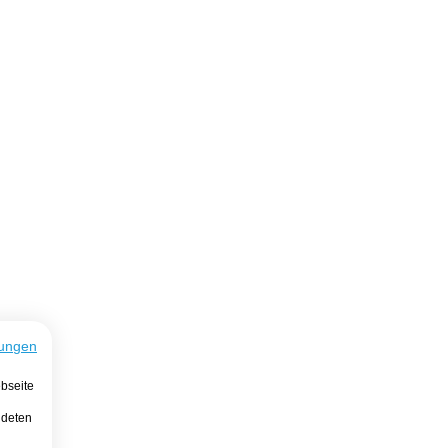
ungen
bseite
ndeten