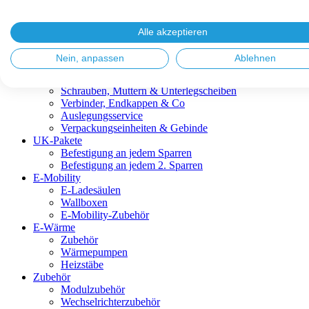
Blitzschutz & Erdung
Dachanbindungen
Fassadenlösungen
Alle akzeptieren
Kabelmanagement
Metalldachplatten
Nein, anpassen
Ablehnen
Modulklemmen
Modultragprofile
Schrauben, Muttern & Unterlegscheiben
Verbinder, Endkappen & Co
Auslegungsservice
Verpackungseinheiten & Gebinde
UK-Pakete
Befestigung an jedem Sparren
Befestigung an jedem 2. Sparren
E-Mobility
E-Ladesäulen
Wallboxen
E-Mobility-Zubehör
E-Wärme
Zubehör
Wärmepumpen
Heizstäbe
Zubehör
Modulzubehör
Wechselrichterzubehör