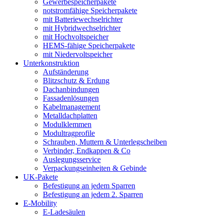
Gewerbespeicherpakete
notstromfähige Speicherpakete
mit Batteriewechselrichter
mit Hybridwechselrichter
mit Hochvoltspeicher
HEMS-fähige Speicherpakete
mit Niedervoltspeicher
Unterkonstruktion
Aufständerung
Blitzschutz & Erdung
Dachanbindungen
Fassadenlösungen
Kabelmanagement
Metalldachplatten
Modulklemmen
Modultragprofile
Schrauben, Muttern & Unterlegscheiben
Verbinder, Endkappen & Co
Auslegungsservice
Verpackungseinheiten & Gebinde
UK-Pakete
Befestigung an jedem Sparren
Befestigung an jedem 2. Sparren
E-Mobility
E-Ladesäulen