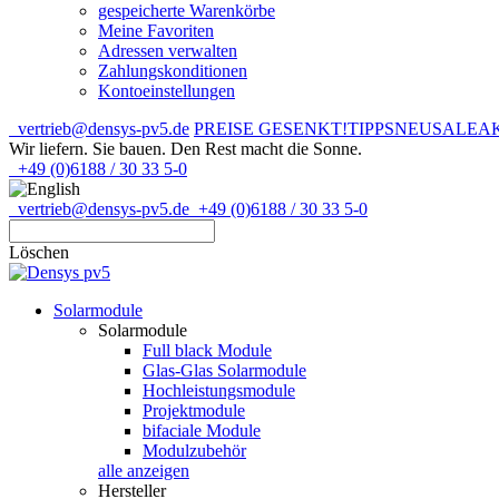
gespeicherte Warenkörbe
Meine Favoriten
Adressen verwalten
Zahlungskonditionen
Kontoeinstellungen
vertrieb@densys-pv5.de
PREISE GESENKT!
TIPPS
NEU
SALE
A
Wir liefern. Sie bauen.
Den Rest macht die Sonne.
+49 (0)6188 / 30 33 5-0
vertrieb@densys-pv5.de
+49 (0)6188 / 30 33 5-0
Löschen
Solarmodule
Solarmodule
Full black Module
Glas-Glas Solarmodule
Hochleistungsmodule
Projektmodule
bifaciale Module
Modulzubehör
alle anzeigen
Hersteller