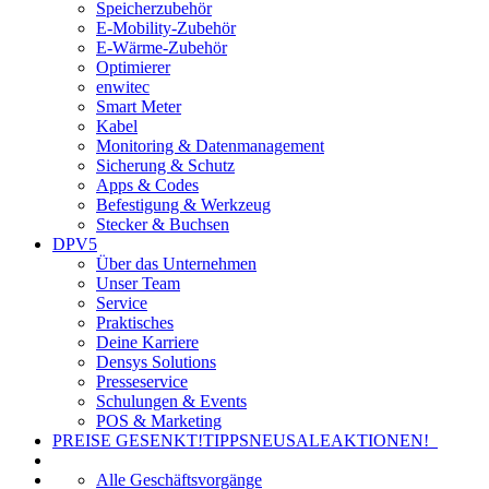
Speicherzubehör
E-Mobility-Zubehör
E-Wärme-Zubehör
Optimierer
enwitec
Smart Meter
Kabel
Monitoring & Datenmanagement
Sicherung & Schutz
Apps & Codes
Befestigung & Werkzeug
Stecker & Buchsen
DPV5
Über das Unternehmen
Unser Team
Service
Praktisches
Deine Karriere
Densys Solutions
Presseservice
Schulungen & Events
POS & Marketing
PREISE GESENKT!
TIPPS
NEU
SALE
AKTIONEN!
Alle Geschäftsvorgänge