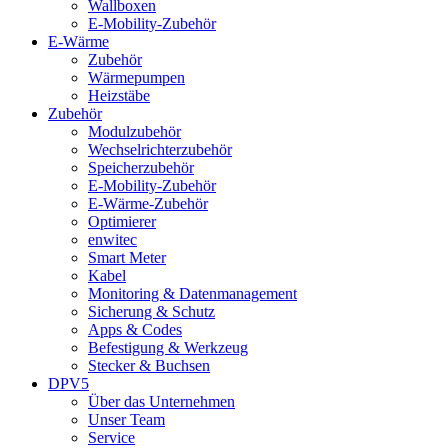
Wallboxen
E-Mobility-Zubehör
E-Wärme
Zubehör
Wärmepumpen
Heizstäbe
Zubehör
Modulzubehör
Wechselrichterzubehör
Speicherzubehör
E-Mobility-Zubehör
E-Wärme-Zubehör
Optimierer
enwitec
Smart Meter
Kabel
Monitoring & Datenmanagement
Sicherung & Schutz
Apps & Codes
Befestigung & Werkzeug
Stecker & Buchsen
DPV5
Über das Unternehmen
Unser Team
Service