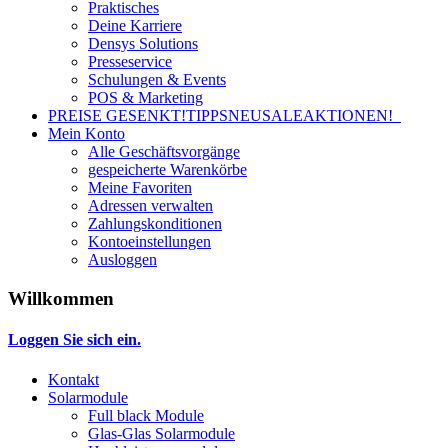
Praktisches
Deine Karriere
Densys Solutions
Presseservice
Schulungen & Events
POS & Marketing
PREISE GESENKT!
TIPPS
NEU
SALE
AKTIONEN!
Mein Konto
Alle Geschäftsvorgänge
gespeicherte Warenkörbe
Meine Favoriten
Adressen verwalten
Zahlungskonditionen
Kontoeinstellungen
Ausloggen
Willkommen
Loggen Sie sich ein.
Kontakt
Solarmodule
Full black Module
Glas-Glas Solarmodule