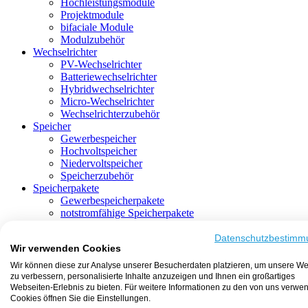
Hochleistungsmodule
Projektmodule
bifaciale Module
Modulzubehör
Wechselrichter
PV-Wechselrichter
Batteriewechselrichter
Hybridwechselrichter
Micro-Wechselrichter
Wechselrichterzubehör
Speicher
Gewerbespeicher
Hochvoltspeicher
Niedervoltspeicher
Speicherzubehör
Speicherpakete
Gewerbespeicherpakete
notstromfähige Speicherpakete
mit Batteriewechselrichter
mit Hybridwechselrichter
Datenschutzbestimm
Wir verwenden Cookies
mit Hochvoltspeicher
HEMS-fähige Speicherpakete
Wir können diese zur Analyse unserer Besucherdaten platzieren, um unsere We
mit Niedervoltspeicher
zu verbessern, personalisierte Inhalte anzuzeigen und Ihnen ein großartiges
Unterkonstruktion
Webseiten-Erlebnis zu bieten. Für weitere Informationen zu den von uns verwe
Aufständerung
Cookies öffnen Sie die Einstellungen.