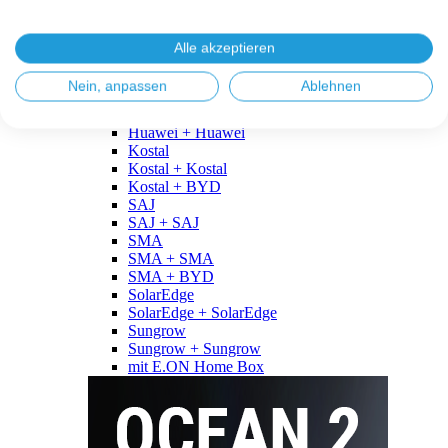
Fronius
Fronius + Fronius
Fronius + BYD
Alle akzeptieren
GoodWe
GoodWe + GoodWe
Nein, anpassen
Ablehnen
GoodWe + BYD
Huawei
Huawei + Huawei
Kostal
Kostal + Kostal
Kostal + BYD
SAJ
SAJ + SAJ
SMA
SMA + SMA
SMA + BYD
SolarEdge
SolarEdge + SolarEdge
Sungrow
Sungrow + Sungrow
mit E.ON Home Box