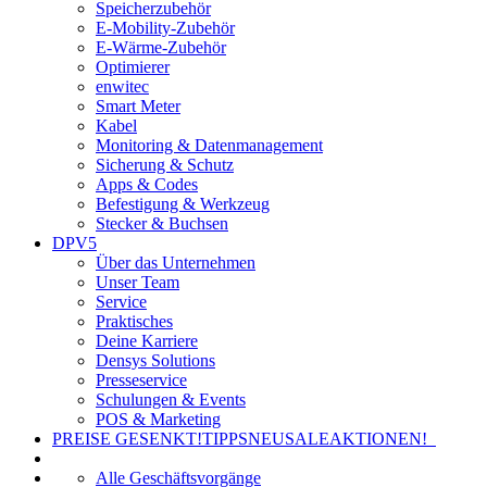
Speicherzubehör
E-Mobility-Zubehör
E-Wärme-Zubehör
Optimierer
enwitec
Smart Meter
Kabel
Monitoring & Datenmanagement
Sicherung & Schutz
Apps & Codes
Befestigung & Werkzeug
Stecker & Buchsen
DPV5
Über das Unternehmen
Unser Team
Service
Praktisches
Deine Karriere
Densys Solutions
Presseservice
Schulungen & Events
POS & Marketing
PREISE GESENKT!
TIPPS
NEU
SALE
AKTIONEN!
Alle Geschäftsvorgänge