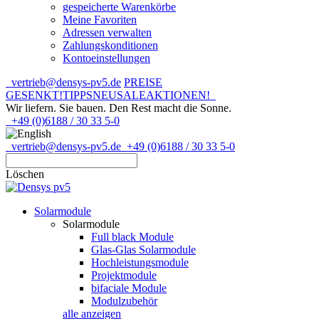
gespeicherte Warenkörbe
Meine Favoriten
Adressen verwalten
Zahlungskonditionen
Kontoeinstellungen
vertrieb@densys-pv5.de
PREISE
GESENKT!
TIPPS
NEU
SALE
AKTIONEN!
Wir liefern. Sie bauen.
Den Rest macht die Sonne.
+49 (0)6188 / 30 33 5-0
vertrieb@densys-pv5.de
+49 (0)6188 / 30 33 5-0
Löschen
Solarmodule
Solarmodule
Full black Module
Glas-Glas Solarmodule
Hochleistungsmodule
Projektmodule
bifaciale Module
Modulzubehör
alle anzeigen