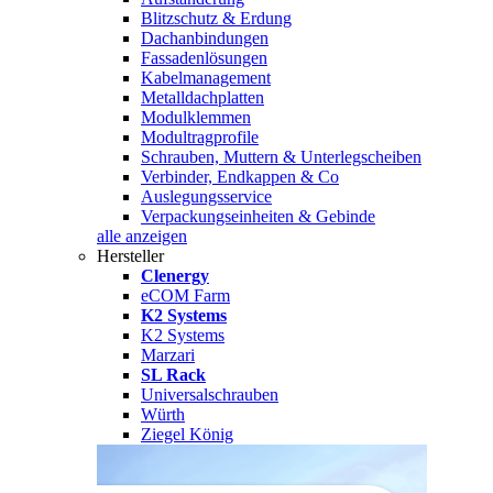
Blitzschutz & Erdung
Dachanbindungen
Fassadenlösungen
Kabelmanagement
Metalldachplatten
Modulklemmen
Modultragprofile
Schrauben, Muttern & Unterlegscheiben
Verbinder, Endkappen & Co
Auslegungsservice
Verpackungseinheiten & Gebinde
alle anzeigen
Hersteller
Clenergy
eCOM Farm
K2 Systems
K2 Systems
Marzari
SL Rack
Universalschrauben
Würth
Ziegel König