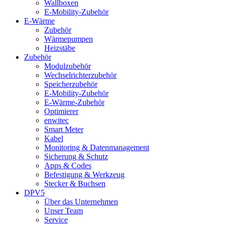
Wallboxen
E-Mobility-Zubehör
E-Wärme
Zubehör
Wärmepumpen
Heizstäbe
Zubehör
Modulzubehör
Wechselrichterzubehör
Speicherzubehör
E-Mobility-Zubehör
E-Wärme-Zubehör
Optimierer
enwitec
Smart Meter
Kabel
Monitoring & Datenmanagement
Sicherung & Schutz
Apps & Codes
Befestigung & Werkzeug
Stecker & Buchsen
DPV5
Über das Unternehmen
Unser Team
Service