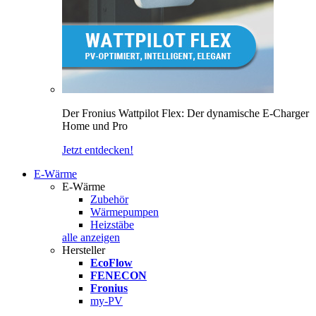
Der Fronius Wattpilot Flex: Der dynamische E-Charger
Home und Pro
Jetzt entdecken!
E-Wärme
E-Wärme
Zubehör
Wärmepumpen
Heizstäbe
alle anzeigen
Hersteller
EcoFlow
FENECON
Fronius
my-PV