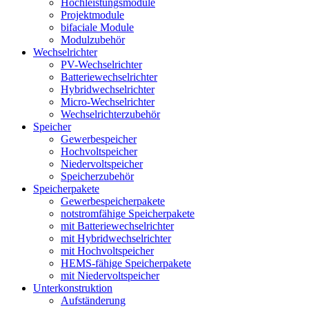
Hochleistungsmodule
Projektmodule
bifaciale Module
Modulzubehör
Wechselrichter
PV-Wechselrichter
Batteriewechselrichter
Hybridwechselrichter
Micro-Wechselrichter
Wechselrichterzubehör
Speicher
Gewerbespeicher
Hochvoltspeicher
Niedervoltspeicher
Speicherzubehör
Speicherpakete
Gewerbespeicherpakete
notstromfähige Speicherpakete
mit Batteriewechselrichter
mit Hybridwechselrichter
mit Hochvoltspeicher
HEMS-fähige Speicherpakete
mit Niedervoltspeicher
Unterkonstruktion
Aufständerung