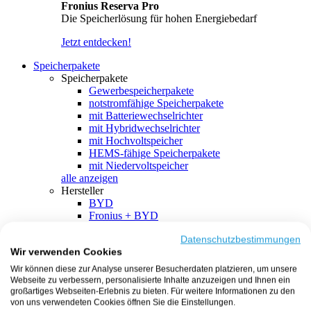
Fronius Reserva Pro
Die Speicherlösung für hohen Energiebedarf
Jetzt entdecken!
Speicherpakete
Speicherpakete
Gewerbespeicherpakete
notstromfähige Speicherpakete
mit Batteriewechselrichter
mit Hybridwechselrichter
mit Hochvoltspeicher
HEMS-fähige Speicherpakete
mit Niedervoltspeicher
alle anzeigen
Hersteller
BYD
Fronius + BYD
GoodWe + BYD
Kostal + BYD
Datenschutzbestimmungen
Wir verwenden Cookies
SMA + BYD
EcoFlow
Wir können diese zur Analyse unserer Besucherdaten platzieren, um unsere
EcoFlow + EcoFlow
Webseite zu verbessern, personalisierte Inhalte anzuzeigen und Ihnen ein
FENECON
großartiges Webseiten-Erlebnis zu bieten. Für weitere Informationen zu den
FENECON + FENECON
von uns verwendeten Cookies öffnen Sie die Einstellungen.