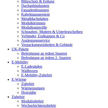
Blitzschutz & Erdung
Dachanbindungen
Fassadenlösungen
Kabelmanagement
Metalldachplatten
Modulklemmen
Modultragprofile
Schrauben, Muttern & Unterlegscheiben
Verbinder, Endkappen & Co
Auslegungsservice
Verpackungseinheiten & Gebinde
UK-Pakete
Befestigung an jedem Sparren
Befestigung an jedem 2. Sparren
E-Mobility
E-Ladesäulen
Wallboxen
E-Mobility-Zubehör
E-Wärme
Zubehör
Wärmepumpen
Heizstäbe
Zubehör
Modulzubehör
Wechselrichterzubehör