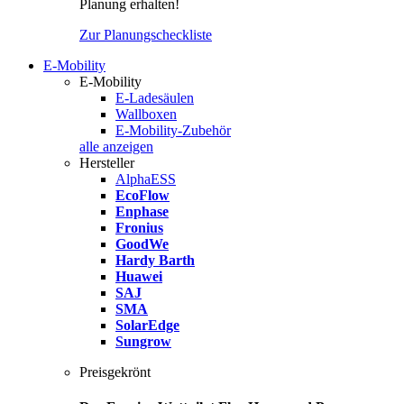
Planung erhalten!
Zur Planungscheckliste
E-Mobility
E-Mobility
E-Ladesäulen
Wallboxen
E-Mobility-Zubehör
alle anzeigen
Hersteller
AlphaESS
EcoFlow
Enphase
Fronius
GoodWe
Hardy Barth
Huawei
SAJ
SMA
SolarEdge
Sungrow
Preisgekrönt