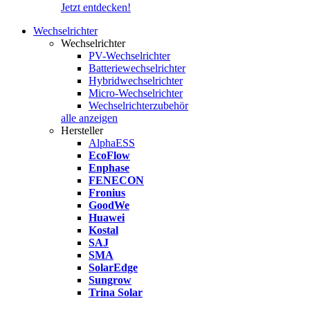
Jetzt entdecken!
Wechselrichter
Wechselrichter
PV-Wechselrichter
Batteriewechselrichter
Hybridwechselrichter
Micro-Wechselrichter
Wechselrichterzubehör
alle anzeigen
Hersteller
AlphaESS
EcoFlow
Enphase
FENECON
Fronius
GoodWe
Huawei
Kostal
SAJ
SMA
SolarEdge
Sungrow
Trina Solar