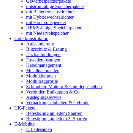
Gewerbespeicherpakete
notstromfähige Speicherpakete
mit Batteriewechselrichter
mit Hybridwechselrichter
mit Hochvoltspeicher
HEMS-fähige Speicherpakete
mit Niedervoltspeicher
Unterkonstruktion
Aufständerung
Blitzschutz & Erdung
Dachanbindungen
Fassadenlösungen
Kabelmanagement
Metalldachplatten
Modulklemmen
Modultragprofile
Schrauben, Muttern & Unterlegscheiben
Verbinder, Endkappen & Co
Auslegungsservice
Verpackungseinheiten & Gebinde
UK-Pakete
Befestigung an jedem Sparren
Befestigung an jedem 2. Sparren
E-Mobility
E-Ladesäulen