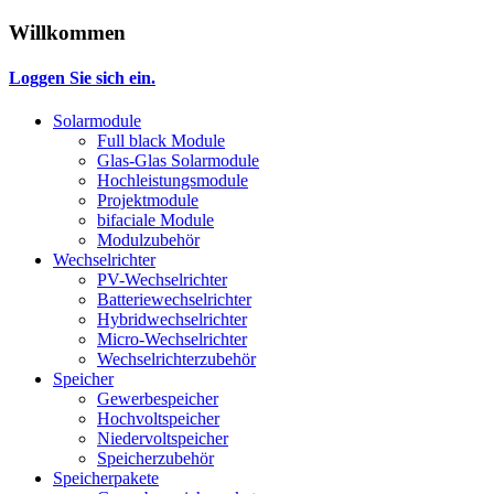
Willkommen
Loggen Sie sich ein.
Solarmodule
Full black Module
Glas-Glas Solarmodule
Hochleistungsmodule
Projektmodule
bifaciale Module
Modulzubehör
Wechselrichter
PV-Wechselrichter
Batteriewechselrichter
Hybridwechselrichter
Micro-Wechselrichter
Wechselrichterzubehör
Speicher
Gewerbespeicher
Hochvoltspeicher
Niedervoltspeicher
Speicherzubehör
Speicherpakete