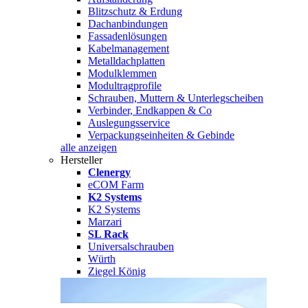
Blitzschutz & Erdung
Dachanbindungen
Fassadenlösungen
Kabelmanagement
Metalldachplatten
Modulklemmen
Modultragprofile
Schrauben, Muttern & Unterlegscheiben
Verbinder, Endkappen & Co
Auslegungsservice
Verpackungseinheiten & Gebinde
alle anzeigen
Hersteller
Clenergy
eCOM Farm
K2 Systems
K2 Systems
Marzari
SL Rack
Universalschrauben
Würth
Ziegel König