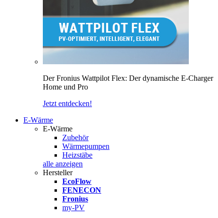
Der Fronius Wattpilot Flex: Der dynamische E-Charger
Home und Pro
Jetzt entdecken!
E-Wärme
E-Wärme
Zubehör
Wärmepumpen
Heizstäbe
alle anzeigen
Hersteller
EcoFlow
FENECON
Fronius
my-PV