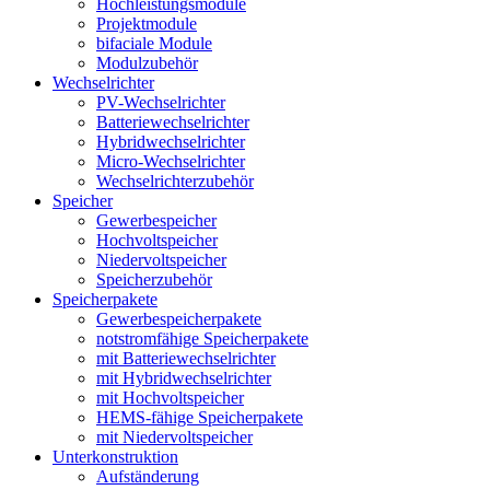
Hochleistungsmodule
Projektmodule
bifaciale Module
Modulzubehör
Wechselrichter
PV-Wechselrichter
Batteriewechselrichter
Hybridwechselrichter
Micro-Wechselrichter
Wechselrichterzubehör
Speicher
Gewerbespeicher
Hochvoltspeicher
Niedervoltspeicher
Speicherzubehör
Speicherpakete
Gewerbespeicherpakete
notstromfähige Speicherpakete
mit Batteriewechselrichter
mit Hybridwechselrichter
mit Hochvoltspeicher
HEMS-fähige Speicherpakete
mit Niedervoltspeicher
Unterkonstruktion
Aufständerung