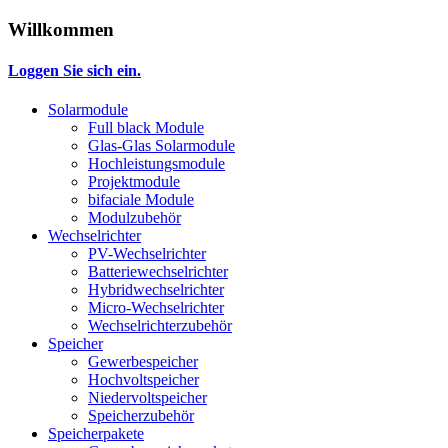
Willkommen
Loggen Sie sich ein.
Solarmodule
Full black Module
Glas-Glas Solarmodule
Hochleistungsmodule
Projektmodule
bifaciale Module
Modulzubehör
Wechselrichter
PV-Wechselrichter
Batteriewechselrichter
Hybridwechselrichter
Micro-Wechselrichter
Wechselrichterzubehör
Speicher
Gewerbespeicher
Hochvoltspeicher
Niedervoltspeicher
Speicherzubehör
Speicherpakete