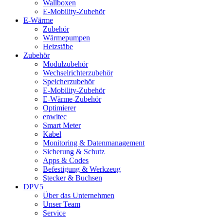
Wallboxen
E-Mobility-Zubehör
E-Wärme
Zubehör
Wärmepumpen
Heizstäbe
Zubehör
Modulzubehör
Wechselrichterzubehör
Speicherzubehör
E-Mobility-Zubehör
E-Wärme-Zubehör
Optimierer
enwitec
Smart Meter
Kabel
Monitoring & Datenmanagement
Sicherung & Schutz
Apps & Codes
Befestigung & Werkzeug
Stecker & Buchsen
DPV5
Über das Unternehmen
Unser Team
Service