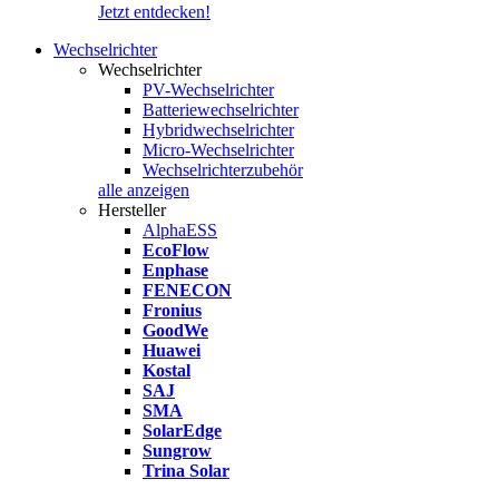
Jetzt entdecken!
Wechselrichter
Wechselrichter
PV-Wechselrichter
Batteriewechselrichter
Hybridwechselrichter
Micro-Wechselrichter
Wechselrichterzubehör
alle anzeigen
Hersteller
AlphaESS
EcoFlow
Enphase
FENECON
Fronius
GoodWe
Huawei
Kostal
SAJ
SMA
SolarEdge
Sungrow
Trina Solar