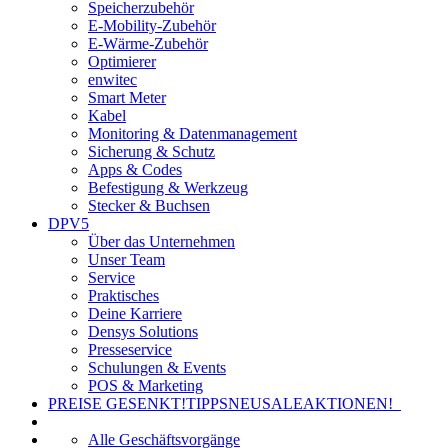
Speicherzubehör
E-Mobility-Zubehör
E-Wärme-Zubehör
Optimierer
enwitec
Smart Meter
Kabel
Monitoring & Datenmanagement
Sicherung & Schutz
Apps & Codes
Befestigung & Werkzeug
Stecker & Buchsen
DPV5
Über das Unternehmen
Unser Team
Service
Praktisches
Deine Karriere
Densys Solutions
Presseservice
Schulungen & Events
POS & Marketing
PREISE GESENKT!
TIPPS
NEU
SALE
AKTIONEN!
Alle Geschäftsvorgänge