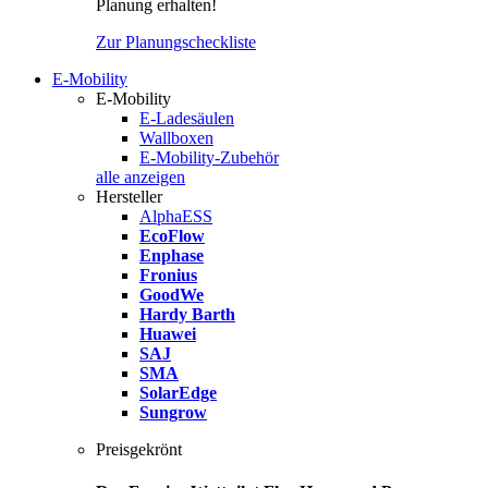
Planung erhalten!
Zur Planungscheckliste
E-Mobility
E-Mobility
E-Ladesäulen
Wallboxen
E-Mobility-Zubehör
alle anzeigen
Hersteller
AlphaESS
EcoFlow
Enphase
Fronius
GoodWe
Hardy Barth
Huawei
SAJ
SMA
SolarEdge
Sungrow
Preisgekrönt