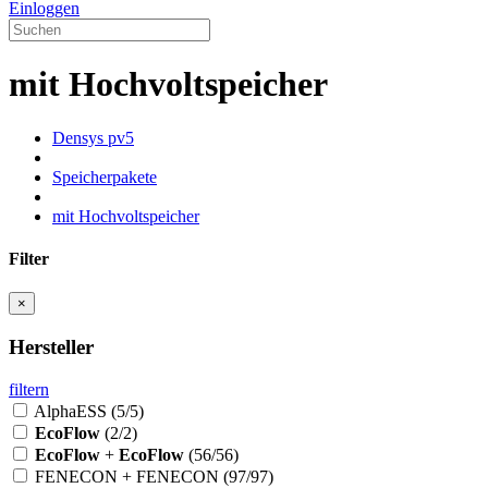
Einloggen
mit Hochvoltspeicher
Densys pv5
Speicherpakete
mit Hochvoltspeicher
Filter
×
Hersteller
filtern
AlphaESS
(5/5)
EcoFlow
(2/2)
EcoFlow
+
EcoFlow
(56/56)
FENECON + FENECON
(97/97)