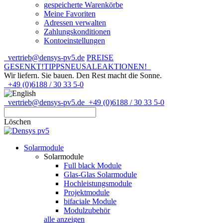
gespeicherte Warenkörbe
Meine Favoriten
Adressen verwalten
Zahlungskonditionen
Kontoeinstellungen
vertrieb@densys-pv5.de
PREISE
GESENKT!
TIPPS
NEU
SALE
AKTIONEN!
Wir liefern. Sie bauen.
Den Rest macht die Sonne.
+49 (0)6188 / 30 33 5-0
vertrieb@densys-pv5.de
+49 (0)6188 / 30 33 5-0
Löschen
Solarmodule
Solarmodule
Full black Module
Glas-Glas Solarmodule
Hochleistungsmodule
Projektmodule
bifaciale Module
Modulzubehör
alle anzeigen