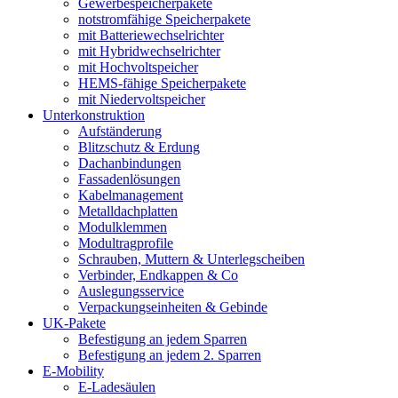
Gewerbespeicherpakete
notstromfähige Speicherpakete
mit Batteriewechselrichter
mit Hybridwechselrichter
mit Hochvoltspeicher
HEMS-fähige Speicherpakete
mit Niedervoltspeicher
Unterkonstruktion
Aufständerung
Blitzschutz & Erdung
Dachanbindungen
Fassadenlösungen
Kabelmanagement
Metalldachplatten
Modulklemmen
Modultragprofile
Schrauben, Muttern & Unterlegscheiben
Verbinder, Endkappen & Co
Auslegungsservice
Verpackungseinheiten & Gebinde
UK-Pakete
Befestigung an jedem Sparren
Befestigung an jedem 2. Sparren
E-Mobility
E-Ladesäulen