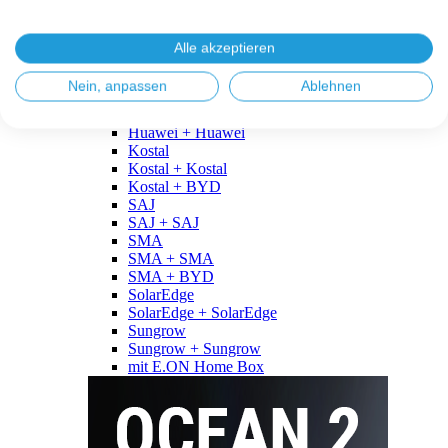
Fronius
Fronius + Fronius
Fronius + BYD
Alle akzeptieren
GoodWe
GoodWe + GoodWe
Nein, anpassen
Ablehnen
GoodWe + BYD
Huawei
Huawei + Huawei
Kostal
Kostal + Kostal
Kostal + BYD
SAJ
SAJ + SAJ
SMA
SMA + SMA
SMA + BYD
SolarEdge
SolarEdge + SolarEdge
Sungrow
Sungrow + Sungrow
mit E.ON Home Box