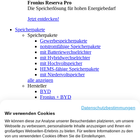
Fronius Reserva Pro
Die Speicherlösung für hohen Energiebedarf
Jetzt entdecken!
Speicherpakete
Speicherpakete
Gewerbespeicherpakete
notstromfähige Speicherpakete
mit Batteriewechselrichter
mit Hybridwechselrichter
mit Hochvoltspeicher
HEMS-fähige Speicherpakete
mit Niedervoltspeicher
alle anzeigen
Hersteller
BYD
Fronius + BYD
GoodWe + BYD
Kostal + BYD
Datenschutzbestimmungen
Wir verwenden Cookies
SMA + BYD
EcoFlow
Wir können diese zur Analyse unserer Besucherdaten platzieren, um unsere
EcoFlow + EcoFlow
Webseite zu verbessern, personalisierte Inhalte anzuzeigen und Ihnen ein
FENECON
großartiges Webseiten-Erlebnis zu bieten. Für weitere Informationen zu den
FENECON + FENECON
von uns verwendeten Cookies öffnen Sie die Einstellungen.