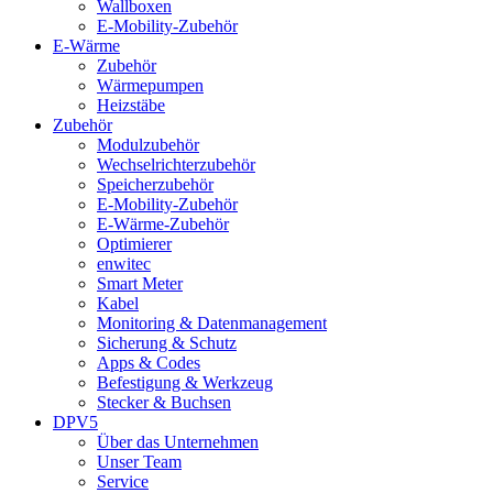
Wallboxen
E-Mobility-Zubehör
E-Wärme
Zubehör
Wärmepumpen
Heizstäbe
Zubehör
Modulzubehör
Wechselrichterzubehör
Speicherzubehör
E-Mobility-Zubehör
E-Wärme-Zubehör
Optimierer
enwitec
Smart Meter
Kabel
Monitoring & Datenmanagement
Sicherung & Schutz
Apps & Codes
Befestigung & Werkzeug
Stecker & Buchsen
DPV5
Über das Unternehmen
Unser Team
Service