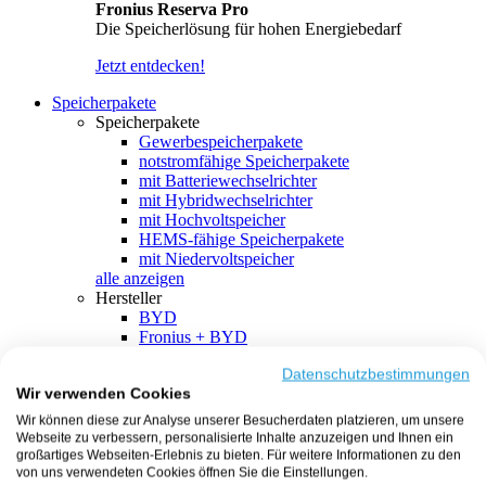
Fronius Reserva Pro
Die Speicherlösung für hohen Energiebedarf
Jetzt entdecken!
Speicherpakete
Speicherpakete
Gewerbespeicherpakete
notstromfähige Speicherpakete
mit Batteriewechselrichter
mit Hybridwechselrichter
mit Hochvoltspeicher
HEMS-fähige Speicherpakete
mit Niedervoltspeicher
alle anzeigen
Hersteller
BYD
Fronius + BYD
GoodWe + BYD
Kostal + BYD
Datenschutzbestimmungen
Wir verwenden Cookies
SMA + BYD
EcoFlow
Wir können diese zur Analyse unserer Besucherdaten platzieren, um unsere
EcoFlow + EcoFlow
Webseite zu verbessern, personalisierte Inhalte anzuzeigen und Ihnen ein
FENECON
großartiges Webseiten-Erlebnis zu bieten. Für weitere Informationen zu den
FENECON + FENECON
von uns verwendeten Cookies öffnen Sie die Einstellungen.