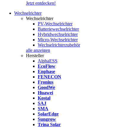
Jetzt entdecken!
Wechselrichter
Wechselrichter
PV-Wechselrichter
Batteriewechselrichter
Hybridwechselrichter
Micro-Wechselrichter
Wechselrichterzubehör
alle anzeigen
Hersteller
AlphaESS
EcoFlow
Enphase
FENECON
Fronius
GoodWe
Huawei
Kostal
SAJ
SMA
SolarEdge
Sungrow
Trina Solar