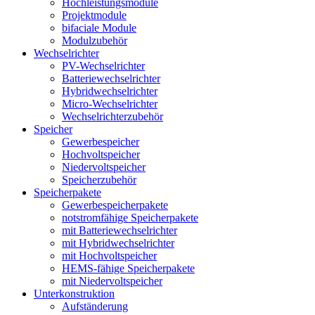
Hochleistungsmodule
Projektmodule
bifaciale Module
Modulzubehör
Wechselrichter
PV-Wechselrichter
Batteriewechselrichter
Hybridwechselrichter
Micro-Wechselrichter
Wechselrichterzubehör
Speicher
Gewerbespeicher
Hochvoltspeicher
Niedervoltspeicher
Speicherzubehör
Speicherpakete
Gewerbespeicherpakete
notstromfähige Speicherpakete
mit Batteriewechselrichter
mit Hybridwechselrichter
mit Hochvoltspeicher
HEMS-fähige Speicherpakete
mit Niedervoltspeicher
Unterkonstruktion
Aufständerung