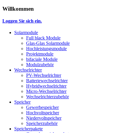
Willkommen
Loggen Sie sich ein.
Solarmodule
Full black Module
Glas-Glas Solarmodule
Hochleistungsmodule
Projektmodule
bifaciale Module
Modulzubehör
Wechselrichter
PV-Wechselrichter
Batteriewechselrichter
Hybridwechselrichter
Micro-Wechselrichter
Wechselrichterzubehör
Speicher
Gewerbespeicher
Hochvoltspeicher
Niedervoltspeicher
Speicherzubehör
Speicherpakete