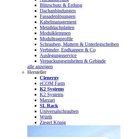
Blitzschutz & Erdung
Dachanbindungen
Fassadenlösungen
Kabelmanagement
Metalldachplatten
Modulklemmen
Modultragprofile
Schrauben, Muttern & Unterlegscheiben
Verbinder, Endkappen & Co
Auslegungsservice
Verpackungseinheiten & Gebinde
alle anzeigen
Hersteller
Clenergy
eCOM Farm
K2 Systems
K2 Systems
Marzari
SL Rack
Universalschrauben
Würth
Ziegel König