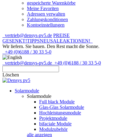
gespeicherte Warenkörbe
Meine Favoriten
Adressen verwalten
Zahlungskonditionen
Kontoeinstellungen
vertrieb@densys-pv5.de
PREISE
GESENKT!
TIPPS
NEU
SALE
AKTIONEN!
Wir liefern. Sie bauen.
Den Rest macht die Sonne.
+49 (0)6188 / 30 33 5-0
vertrieb@densys-pv5.de
+49 (0)6188 / 30 33 5-0
Löschen
Solarmodule
Solarmodule
Full black Module
Glas-Glas Solarmodule
Hochleistungsmodule
Projektmodule
bifaciale Module
Modulzubehör
alle anzeigen