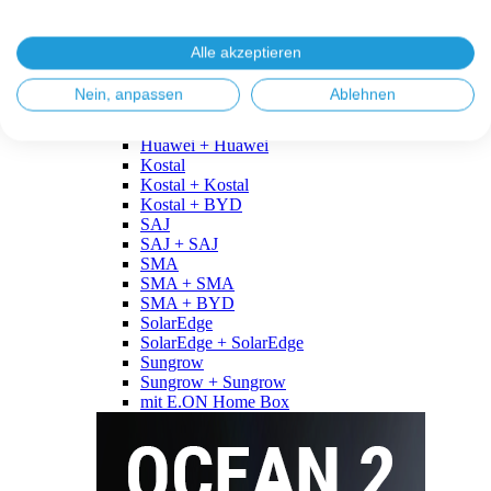
Fronius
Fronius + Fronius
Fronius + BYD
Alle akzeptieren
GoodWe
GoodWe + GoodWe
Nein, anpassen
Ablehnen
GoodWe + BYD
Huawei
Huawei + Huawei
Kostal
Kostal + Kostal
Kostal + BYD
SAJ
SAJ + SAJ
SMA
SMA + SMA
SMA + BYD
SolarEdge
SolarEdge + SolarEdge
Sungrow
Sungrow + Sungrow
mit E.ON Home Box