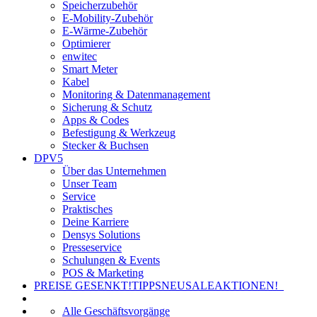
Speicherzubehör
E-Mobility-Zubehör
E-Wärme-Zubehör
Optimierer
enwitec
Smart Meter
Kabel
Monitoring & Datenmanagement
Sicherung & Schutz
Apps & Codes
Befestigung & Werkzeug
Stecker & Buchsen
DPV5
Über das Unternehmen
Unser Team
Service
Praktisches
Deine Karriere
Densys Solutions
Presseservice
Schulungen & Events
POS & Marketing
PREISE GESENKT!
TIPPS
NEU
SALE
AKTIONEN!
Alle Geschäftsvorgänge