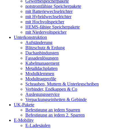
Gewerbespeicherpakete
notstromfähige Speicherpakete
mit Batteriewechselrichter
mit Hybridwechselrichter
mit Hochvoltspeicher
HEMS-fähige Speicherpakete
mit Niedervoltspeicher
Unterkonstruktion
Aufständerung
Blitzschutz & Erdung
Dachanbindungen
Fassadenlösungen
Kabelmanagement
Metalldachplatten
Modulklemmen
Modultragprofile
Schrauben, Muttern & Unterlegscheiben
Verbinder, Endkappen & Co
Auslegungsservice
Verpackungseinheiten & Gebinde
UK-Pakete
Befestigung an jedem Sparren
Befestigung an jedem 2. Sparren
E-Mobility
E-Ladesäulen