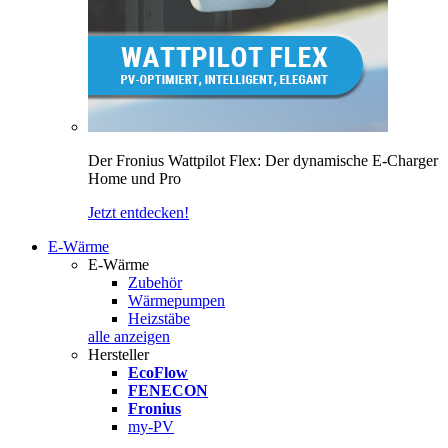
Der Fronius Wattpilot Flex: Der dynamische E-Charger
Home und Pro
Jetzt entdecken!
E-Wärme
E-Wärme
Zubehör
Wärmepumpen
Heizstäbe
alle anzeigen
Hersteller
EcoFlow
FENECON
Fronius
my-PV