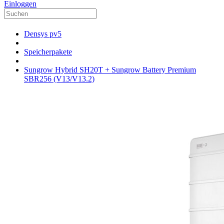
Einloggen
Densys pv5
Speicherpakete
Sungrow Hybrid SH20T + Sungrow Battery Premium
SBR256 (V13/V13.2)