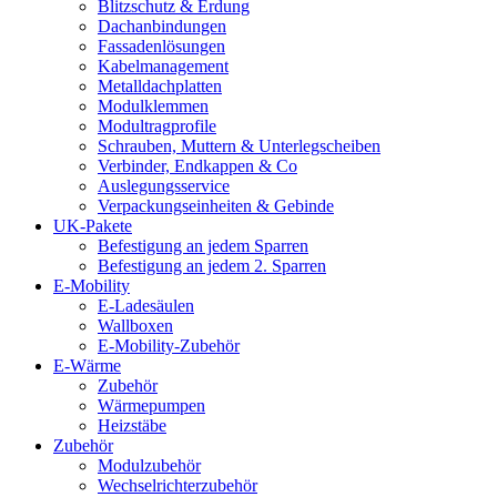
Blitzschutz & Erdung
Dachanbindungen
Fassadenlösungen
Kabelmanagement
Metalldachplatten
Modulklemmen
Modultragprofile
Schrauben, Muttern & Unterlegscheiben
Verbinder, Endkappen & Co
Auslegungsservice
Verpackungseinheiten & Gebinde
UK-Pakete
Befestigung an jedem Sparren
Befestigung an jedem 2. Sparren
E-Mobility
E-Ladesäulen
Wallboxen
E-Mobility-Zubehör
E-Wärme
Zubehör
Wärmepumpen
Heizstäbe
Zubehör
Modulzubehör
Wechselrichterzubehör