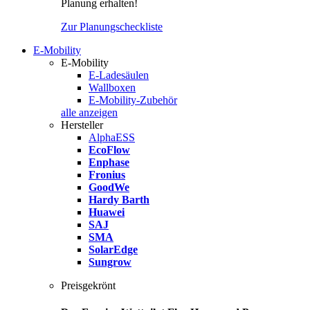
Planung erhalten!
Zur Planungscheckliste
E-Mobility
E-Mobility
E-Ladesäulen
Wallboxen
E-Mobility-Zubehör
alle anzeigen
Hersteller
AlphaESS
EcoFlow
Enphase
Fronius
GoodWe
Hardy Barth
Huawei
SAJ
SMA
SolarEdge
Sungrow
Preisgekrönt