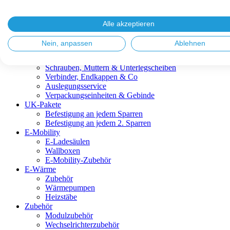
Blitzschutz & Erdung
Dachanbindungen
Fassadenlösungen
Alle akzeptieren
Kabelmanagement
Metalldachplatten
Nein, anpassen
Ablehnen
Modulklemmen
Modultragprofile
Schrauben, Muttern & Unterlegscheiben
Verbinder, Endkappen & Co
Auslegungsservice
Verpackungseinheiten & Gebinde
UK-Pakete
Befestigung an jedem Sparren
Befestigung an jedem 2. Sparren
E-Mobility
E-Ladesäulen
Wallboxen
E-Mobility-Zubehör
E-Wärme
Zubehör
Wärmepumpen
Heizstäbe
Zubehör
Modulzubehör
Wechselrichterzubehör