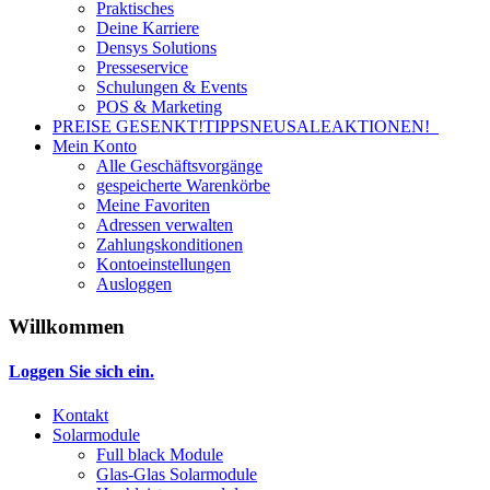
Praktisches
Deine Karriere
Densys Solutions
Presseservice
Schulungen & Events
POS & Marketing
PREISE GESENKT!
TIPPS
NEU
SALE
AKTIONEN!
Mein Konto
Alle Geschäftsvorgänge
gespeicherte Warenkörbe
Meine Favoriten
Adressen verwalten
Zahlungskonditionen
Kontoeinstellungen
Ausloggen
Willkommen
Loggen Sie sich ein.
Kontakt
Solarmodule
Full black Module
Glas-Glas Solarmodule