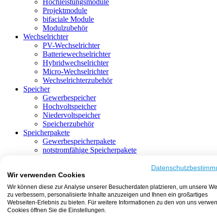
Hochleistungsmodule
Projektmodule
bifaciale Module
Modulzubehör
Wechselrichter
PV-Wechselrichter
Batteriewechselrichter
Hybridwechselrichter
Micro-Wechselrichter
Wechselrichterzubehör
Speicher
Gewerbespeicher
Hochvoltspeicher
Niedervoltspeicher
Speicherzubehör
Speicherpakete
Gewerbespeicherpakete
notstromfähige Speicherpakete
mit Batteriewechselrichter
mit Hybridwechselrichter
Datenschutzbestimm
Wir verwenden Cookies
mit Hochvoltspeicher
HEMS-fähige Speicherpakete
Wir können diese zur Analyse unserer Besucherdaten platzieren, um unsere We
mit Niedervoltspeicher
zu verbessern, personalisierte Inhalte anzuzeigen und Ihnen ein großartiges
Unterkonstruktion
Webseiten-Erlebnis zu bieten. Für weitere Informationen zu den von uns verwe
Aufständerung
Cookies öffnen Sie die Einstellungen.