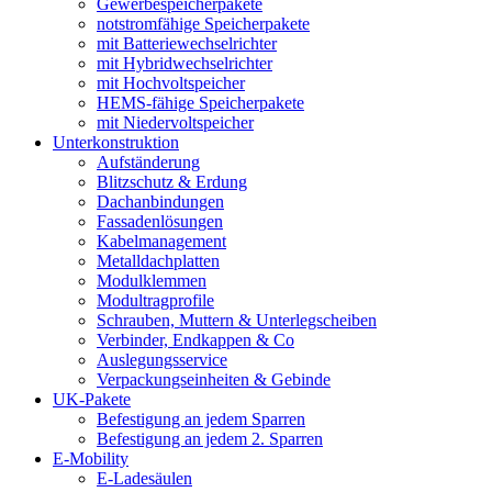
Gewerbespeicherpakete
notstromfähige Speicherpakete
mit Batteriewechselrichter
mit Hybridwechselrichter
mit Hochvoltspeicher
HEMS-fähige Speicherpakete
mit Niedervoltspeicher
Unterkonstruktion
Aufständerung
Blitzschutz & Erdung
Dachanbindungen
Fassadenlösungen
Kabelmanagement
Metalldachplatten
Modulklemmen
Modultragprofile
Schrauben, Muttern & Unterlegscheiben
Verbinder, Endkappen & Co
Auslegungsservice
Verpackungseinheiten & Gebinde
UK-Pakete
Befestigung an jedem Sparren
Befestigung an jedem 2. Sparren
E-Mobility
E-Ladesäulen