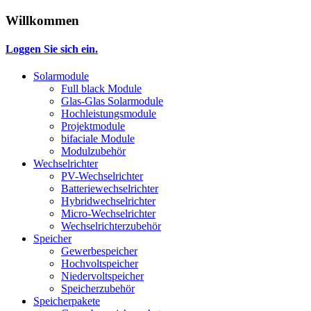
Willkommen
Loggen Sie sich ein.
Solarmodule
Full black Module
Glas-Glas Solarmodule
Hochleistungsmodule
Projektmodule
bifaciale Module
Modulzubehör
Wechselrichter
PV-Wechselrichter
Batteriewechselrichter
Hybridwechselrichter
Micro-Wechselrichter
Wechselrichterzubehör
Speicher
Gewerbespeicher
Hochvoltspeicher
Niedervoltspeicher
Speicherzubehör
Speicherpakete