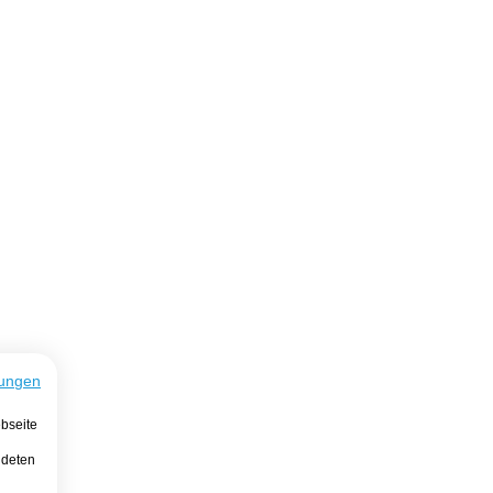
ungen
bseite
ndeten