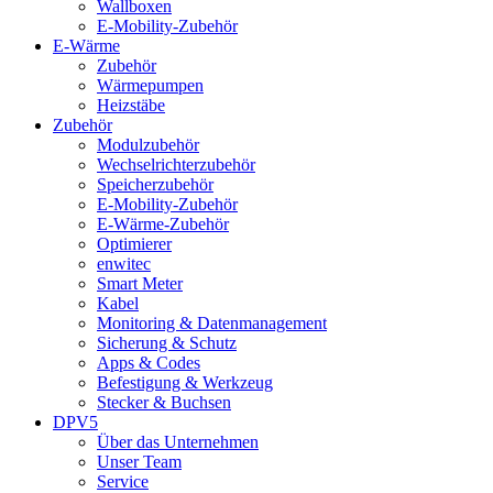
Wallboxen
E-Mobility-Zubehör
E-Wärme
Zubehör
Wärmepumpen
Heizstäbe
Zubehör
Modulzubehör
Wechselrichterzubehör
Speicherzubehör
E-Mobility-Zubehör
E-Wärme-Zubehör
Optimierer
enwitec
Smart Meter
Kabel
Monitoring & Datenmanagement
Sicherung & Schutz
Apps & Codes
Befestigung & Werkzeug
Stecker & Buchsen
DPV5
Über das Unternehmen
Unser Team
Service