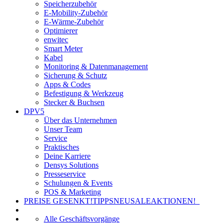
Speicherzubehör
E-Mobility-Zubehör
E-Wärme-Zubehör
Optimierer
enwitec
Smart Meter
Kabel
Monitoring & Datenmanagement
Sicherung & Schutz
Apps & Codes
Befestigung & Werkzeug
Stecker & Buchsen
DPV5
Über das Unternehmen
Unser Team
Service
Praktisches
Deine Karriere
Densys Solutions
Presseservice
Schulungen & Events
POS & Marketing
PREISE GESENKT!
TIPPS
NEU
SALE
AKTIONEN!
Alle Geschäftsvorgänge