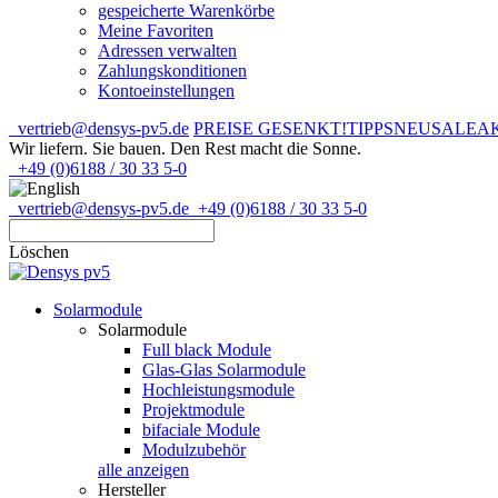
gespeicherte Warenkörbe
Meine Favoriten
Adressen verwalten
Zahlungskonditionen
Kontoeinstellungen
vertrieb@densys-pv5.de
PREISE GESENKT!
TIPPS
NEU
SALE
A
Wir liefern. Sie bauen.
Den Rest macht die Sonne.
+49 (0)6188 / 30 33 5-0
vertrieb@densys-pv5.de
+49 (0)6188 / 30 33 5-0
Löschen
Solarmodule
Solarmodule
Full black Module
Glas-Glas Solarmodule
Hochleistungsmodule
Projektmodule
bifaciale Module
Modulzubehör
alle anzeigen
Hersteller