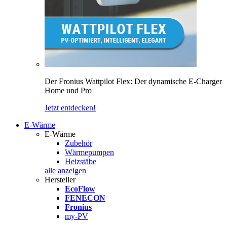
Der Fronius Wattpilot Flex: Der dynamische E-Charger
Home und Pro
Jetzt entdecken!
E-Wärme
E-Wärme
Zubehör
Wärmepumpen
Heizstäbe
alle anzeigen
Hersteller
EcoFlow
FENECON
Fronius
my-PV