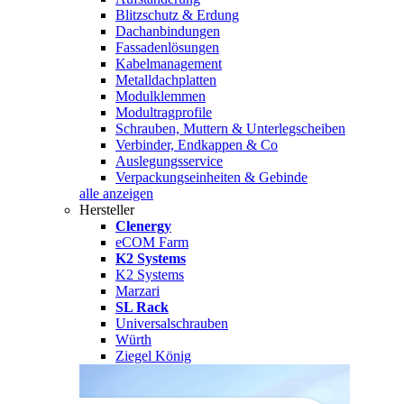
Blitzschutz & Erdung
Dachanbindungen
Fassadenlösungen
Kabelmanagement
Metalldachplatten
Modulklemmen
Modultragprofile
Schrauben, Muttern & Unterlegscheiben
Verbinder, Endkappen & Co
Auslegungsservice
Verpackungseinheiten & Gebinde
alle anzeigen
Hersteller
Clenergy
eCOM Farm
K2 Systems
K2 Systems
Marzari
SL Rack
Universalschrauben
Würth
Ziegel König