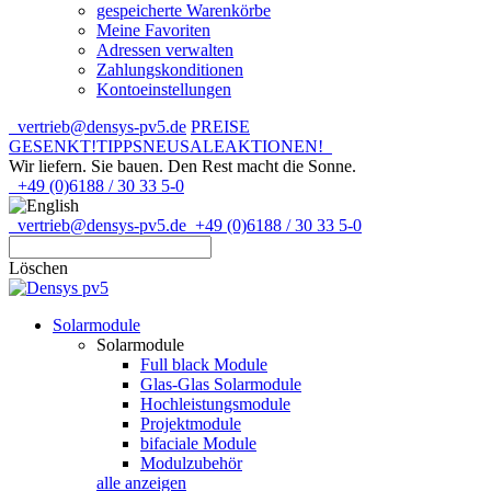
gespeicherte Warenkörbe
Meine Favoriten
Adressen verwalten
Zahlungskonditionen
Kontoeinstellungen
vertrieb@densys-pv5.de
PREISE
GESENKT!
TIPPS
NEU
SALE
AKTIONEN!
Wir liefern. Sie bauen.
Den Rest macht die Sonne.
+49 (0)6188 / 30 33 5-0
vertrieb@densys-pv5.de
+49 (0)6188 / 30 33 5-0
Löschen
Solarmodule
Solarmodule
Full black Module
Glas-Glas Solarmodule
Hochleistungsmodule
Projektmodule
bifaciale Module
Modulzubehör
alle anzeigen