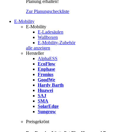
Planung erhalten!
Zur Planungscheckliste
E-Mobility
E-Mobility
E-Ladesäulen
Wallboxen
E-Mobility-Zubehör
alle anzeigen
Hersteller
AlphaESS
EcoFlow
Enphase
Fronius
GoodWe
Hardy Barth
Huawei
SAJ
SMA
SolarEdge
Sungrow
Preisgekrönt