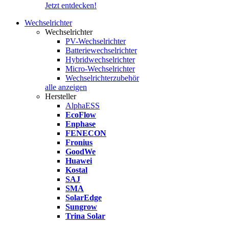
Jetzt entdecken!
Wechselrichter
Wechselrichter
PV-Wechselrichter
Batteriewechselrichter
Hybridwechselrichter
Micro-Wechselrichter
Wechselrichterzubehör
alle anzeigen
Hersteller
AlphaESS
EcoFlow
Enphase
FENECON
Fronius
GoodWe
Huawei
Kostal
SAJ
SMA
SolarEdge
Sungrow
Trina Solar