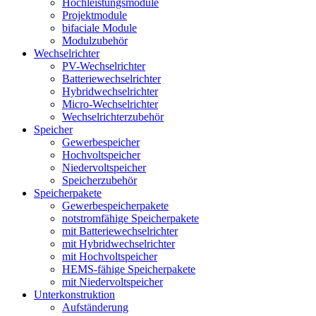
Hochleistungsmodule
Projektmodule
bifaciale Module
Modulzubehör
Wechselrichter
PV-Wechselrichter
Batteriewechselrichter
Hybridwechselrichter
Micro-Wechselrichter
Wechselrichterzubehör
Speicher
Gewerbespeicher
Hochvoltspeicher
Niedervoltspeicher
Speicherzubehör
Speicherpakete
Gewerbespeicherpakete
notstromfähige Speicherpakete
mit Batteriewechselrichter
mit Hybridwechselrichter
mit Hochvoltspeicher
HEMS-fähige Speicherpakete
mit Niedervoltspeicher
Unterkonstruktion
Aufständerung