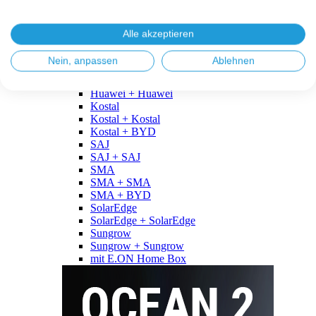
Fronius
Fronius + Fronius
Fronius + BYD
Alle akzeptieren
GoodWe
GoodWe + GoodWe
Nein, anpassen
Ablehnen
GoodWe + BYD
Huawei
Huawei + Huawei
Kostal
Kostal + Kostal
Kostal + BYD
SAJ
SAJ + SAJ
SMA
SMA + SMA
SMA + BYD
SolarEdge
SolarEdge + SolarEdge
Sungrow
Sungrow + Sungrow
mit E.ON Home Box