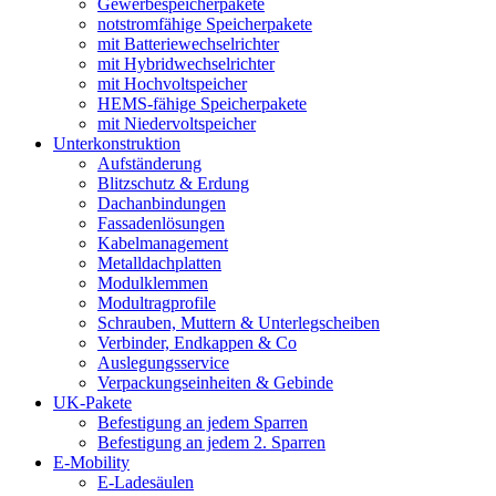
Gewerbespeicherpakete
notstromfähige Speicherpakete
mit Batteriewechselrichter
mit Hybridwechselrichter
mit Hochvoltspeicher
HEMS-fähige Speicherpakete
mit Niedervoltspeicher
Unterkonstruktion
Aufständerung
Blitzschutz & Erdung
Dachanbindungen
Fassadenlösungen
Kabelmanagement
Metalldachplatten
Modulklemmen
Modultragprofile
Schrauben, Muttern & Unterlegscheiben
Verbinder, Endkappen & Co
Auslegungsservice
Verpackungseinheiten & Gebinde
UK-Pakete
Befestigung an jedem Sparren
Befestigung an jedem 2. Sparren
E-Mobility
E-Ladesäulen