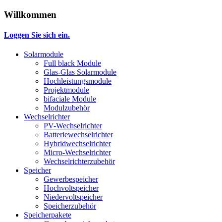
Willkommen
Loggen Sie sich ein.
Solarmodule
Full black Module
Glas-Glas Solarmodule
Hochleistungsmodule
Projektmodule
bifaciale Module
Modulzubehör
Wechselrichter
PV-Wechselrichter
Batteriewechselrichter
Hybridwechselrichter
Micro-Wechselrichter
Wechselrichterzubehör
Speicher
Gewerbespeicher
Hochvoltspeicher
Niedervoltspeicher
Speicherzubehör
Speicherpakete