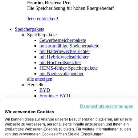
Fronius Reserva Pro
Die Speicherlösung für hohen Energiebedarf
Jetzt entdecken!
Speicherpakete
Speicherpakete
Gewerbespeicherpakete
notstromfähige Speicherpakete
mit Batteriewechselrichter
mit Hybridwechselrichter
mit Hochvoltspeicher
HEMS-fähige Speicherpakete
mit Niedervoltspeicher
alle anzeigen
Hersteller
BYD
Fronius + BYD
GoodWe + BYD
Kostal + BYD
Datenschutzbestimmungen
Wir verwenden Cookies
SMA + BYD
EcoFlow
Wir können diese zur Analyse unserer Besucherdaten platzieren, um unsere
EcoFlow + EcoFlow
Webseite zu verbessern, personalisierte Inhalte anzuzeigen und Ihnen ein
FENECON
großartiges Webseiten-Erlebnis zu bieten. Für weitere Informationen zu den
FENECON + FENECON
von uns verwendeten Cookies öffnen Sie die Einstellungen.