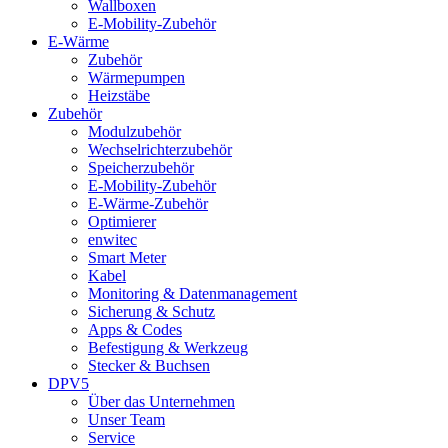
Wallboxen
E-Mobility-Zubehör
E-Wärme
Zubehör
Wärmepumpen
Heizstäbe
Zubehör
Modulzubehör
Wechselrichterzubehör
Speicherzubehör
E-Mobility-Zubehör
E-Wärme-Zubehör
Optimierer
enwitec
Smart Meter
Kabel
Monitoring & Datenmanagement
Sicherung & Schutz
Apps & Codes
Befestigung & Werkzeug
Stecker & Buchsen
DPV5
Über das Unternehmen
Unser Team
Service