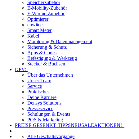
Speicherzubehör
E-Mobility-Zubehör
E-Wärme-Zubehör
Optimierer
enwitec
Smart Meter
Kabel
Monitoring & Datenmanagement
Sicherung & Schutz
Apps & Codes
Befestigung & Werkzeug
Stecker & Buchsen
DPV5
Über das Unternehmen
Unser Team
Service
Praktisches
Deine Karriere
Densys Solutions
Presseservice
Schulungen & Events
POS & Marketing
PREISE GESENKT!
TIPPS
NEU
SALE
AKTIONEN!
Alle Geschäftsvorgänge