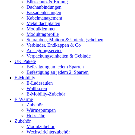
Blitzschutz & Erdung
Dachanbindungen
Fassadenlösungen
Kabelmanagement
Metalldachplatten
Modulklemmen
Modultragprofile
Schrauben, Muttern & Unterlegscheiben
Verbinder, Endkappen & Co
Auslegungsservice
Verpackungseinheiten & Gebinde
UK-Pakete
Befestigung an jedem Sparren
Befestigung an jedem 2. Sparren
E-Mobility
E-Ladesäulen
Wallboxen
E-Mobility-Zubehör
E-Wärme
Zubehör
Wärmepumpen
Heizstäbe
Zubehör
Modulzubehör
Wechselrichterzubehör