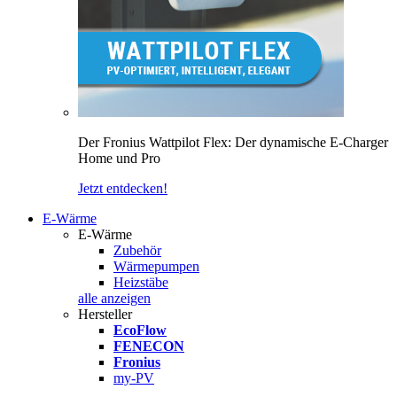
Der Fronius Wattpilot Flex: Der dynamische E-Charger
Home und Pro
Jetzt entdecken!
E-Wärme
E-Wärme
Zubehör
Wärmepumpen
Heizstäbe
alle anzeigen
Hersteller
EcoFlow
FENECON
Fronius
my-PV