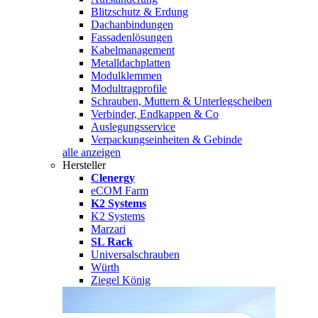
Blitzschutz & Erdung
Dachanbindungen
Fassadenlösungen
Kabelmanagement
Metalldachplatten
Modulklemmen
Modultragprofile
Schrauben, Muttern & Unterlegscheiben
Verbinder, Endkappen & Co
Auslegungsservice
Verpackungseinheiten & Gebinde
alle anzeigen
Hersteller
Clenergy
eCOM Farm
K2 Systems
K2 Systems
Marzari
SL Rack
Universalschrauben
Würth
Ziegel König