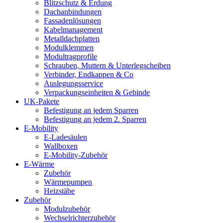
Blitzschutz & Erdung
Dachanbindungen
Fassadenlösungen
Kabelmanagement
Metalldachplatten
Modulklemmen
Modultragprofile
Schrauben, Muttern & Unterlegscheiben
Verbinder, Endkappen & Co
Auslegungsservice
Verpackungseinheiten & Gebinde
UK-Pakete
Befestigung an jedem Sparren
Befestigung an jedem 2. Sparren
E-Mobility
E-Ladesäulen
Wallboxen
E-Mobility-Zubehör
E-Wärme
Zubehör
Wärmepumpen
Heizstäbe
Zubehör
Modulzubehör
Wechselrichterzubehör