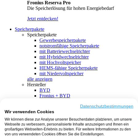
Fronius Reserva Pro
Die Speicherlösung für hohen Energiebedarf
Jetzt entdecken!
Speicherpakete
Speicherpakete
Gewerbespeicherpakete
notstromfähige Speicherpakete
mit Batteriewechselrichter
mit Hybridwechselrichter
mit Hochvoltspeicher
HEMS-fähige Speicherpakete
mit Niedervoltspeicher
alle anzeigen
Hersteller
BYD
Fronius + BYD
GoodWe + BYD
Kostal + BYD
Datenschutzbestimmungen
Wir verwenden Cookies
SMA + BYD
EcoFlow
Wir können diese zur Analyse unserer Besucherdaten platzieren, um unsere
EcoFlow + EcoFlow
Webseite zu verbessern, personalisierte Inhalte anzuzeigen und Ihnen ein
FENECON
großartiges Webseiten-Erlebnis zu bieten. Für weitere Informationen zu den
FENECON + FENECON
von uns verwendeten Cookies öffnen Sie die Einstellungen.