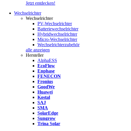
Jetzt entdecken!
Wechselrichter
Wechselrichter
PV-Wechselrichter
Batteriewechselrichter
Hybridwechselrichter
Micro-Wechselrichter
Wechselrichterzubehör
alle anzeigen
Hersteller
AlphaESS
EcoFlow
Enphase
FENECON
Fronius
GoodWe
Huawei
Kostal
SAJ
SMA
SolarEdge
Sungrow
Trina Solar