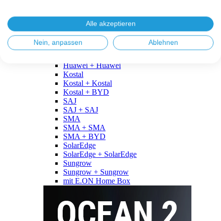
Fronius
Fronius + Fronius
Fronius + BYD
Alle akzeptieren
GoodWe
GoodWe + GoodWe
Nein, anpassen
Ablehnen
GoodWe + BYD
Huawei
Huawei + Huawei
Kostal
Kostal + Kostal
Kostal + BYD
SAJ
SAJ + SAJ
SMA
SMA + SMA
SMA + BYD
SolarEdge
SolarEdge + SolarEdge
Sungrow
Sungrow + Sungrow
mit E.ON Home Box