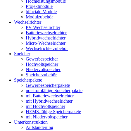
Hochleistungsmodule
Projektmodule
bifaciale Module
Modulzubehör
Wechselrichter
PV-Wechselrichter
Batteriewechselrichter
Hybridwechselrichter
Micro-Wechselrichter
Wechselrichterzubehör
Speicher
Gewerbespeicher
Hochvoltspeicher
Niedervoltspeicher
Speicherzubehör
Speicherpakete
Gewerbespeicherpakete
notstromfähige Speicherpakete
mit Batteriewechselrichter
mit Hybridwechselrichter
mit Hochvoltspeicher
HEMS-fähige Speicherpakete
mit Niedervoltspeicher
Unterkonstruktion
Aufständerung