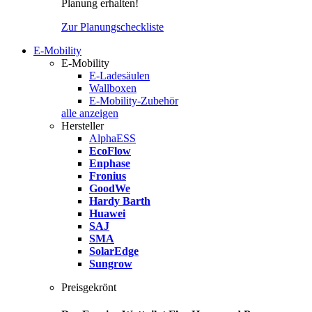
Planung erhalten!
Zur Planungscheckliste
E-Mobility
E-Mobility
E-Ladesäulen
Wallboxen
E-Mobility-Zubehör
alle anzeigen
Hersteller
AlphaESS
EcoFlow
Enphase
Fronius
GoodWe
Hardy Barth
Huawei
SAJ
SMA
SolarEdge
Sungrow
Preisgekrönt