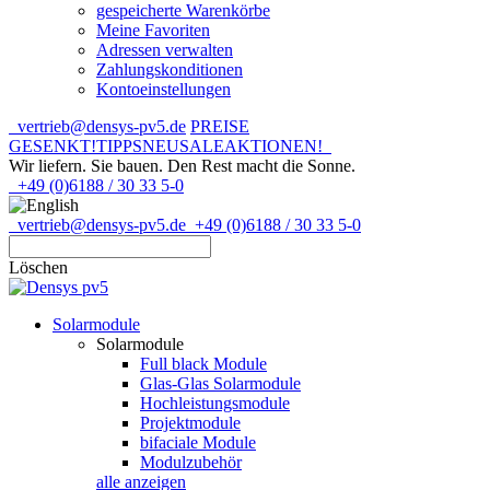
gespeicherte Warenkörbe
Meine Favoriten
Adressen verwalten
Zahlungskonditionen
Kontoeinstellungen
vertrieb@densys-pv5.de
PREISE
GESENKT!
TIPPS
NEU
SALE
AKTIONEN!
Wir liefern. Sie bauen.
Den Rest macht die Sonne.
+49 (0)6188 / 30 33 5-0
vertrieb@densys-pv5.de
+49 (0)6188 / 30 33 5-0
Löschen
Solarmodule
Solarmodule
Full black Module
Glas-Glas Solarmodule
Hochleistungsmodule
Projektmodule
bifaciale Module
Modulzubehör
alle anzeigen