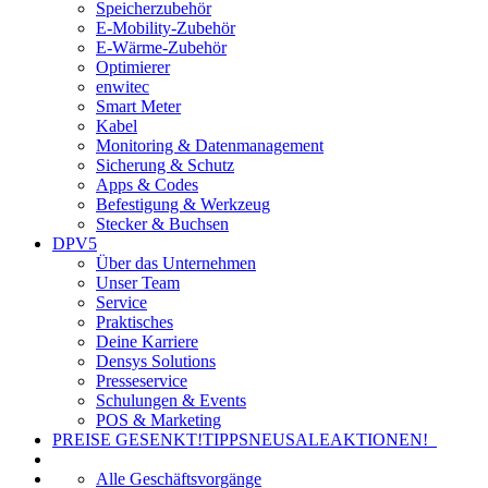
Speicherzubehör
E-Mobility-Zubehör
E-Wärme-Zubehör
Optimierer
enwitec
Smart Meter
Kabel
Monitoring & Datenmanagement
Sicherung & Schutz
Apps & Codes
Befestigung & Werkzeug
Stecker & Buchsen
DPV5
Über das Unternehmen
Unser Team
Service
Praktisches
Deine Karriere
Densys Solutions
Presseservice
Schulungen & Events
POS & Marketing
PREISE GESENKT!
TIPPS
NEU
SALE
AKTIONEN!
Alle Geschäftsvorgänge