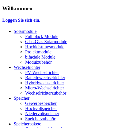
Willkommen
Loggen Sie sich ein.
Solarmodule
Full black Module
Glas-Glas Solarmodule
Hochleistungsmodule
Projektmodule
bifaciale Module
Modulzubehör
Wechselrichter
PV-Wechselrichter
Batteriewechselrichter
Hybridwechselrichter
Micro-Wechselrichter
Wechselrichterzubehör
Speicher
Gewerbespeicher
Hochvoltspeicher
Niedervoltspeicher
Speicherzubehör
Speicherpakete