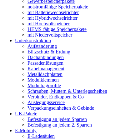
Gewerbespeicherpakete
notstromfähige Speicherpakete
mit Batteriewechselrichter
mit Hybridwechselrichter
mit Hochvoltspeicher
HEMS-fähige Speicherpakete
mit Niedervoltspeicher
Unterkonstruktion
Aufständerung
Blitzschutz & Erdung
Dachanbindungen
Fassadenlösungen
Kabelmanagement
Metalldachplatten
Modulklemmen
Modultragprofile
Schrauben, Muttern & Unterlegscheiben
Verbinder, Endkappen & Co
Auslegungsservice
Verpackungseinheiten & Gebinde
UK-Pakete
Befestigung an jedem Sparren
Befestigung an jedem 2. Sparren
E-Mobility
E-Ladesäulen