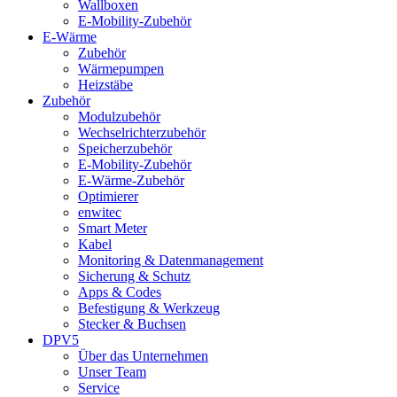
Wallboxen
E-Mobility-Zubehör
E-Wärme
Zubehör
Wärmepumpen
Heizstäbe
Zubehör
Modulzubehör
Wechselrichterzubehör
Speicherzubehör
E-Mobility-Zubehör
E-Wärme-Zubehör
Optimierer
enwitec
Smart Meter
Kabel
Monitoring & Datenmanagement
Sicherung & Schutz
Apps & Codes
Befestigung & Werkzeug
Stecker & Buchsen
DPV5
Über das Unternehmen
Unser Team
Service