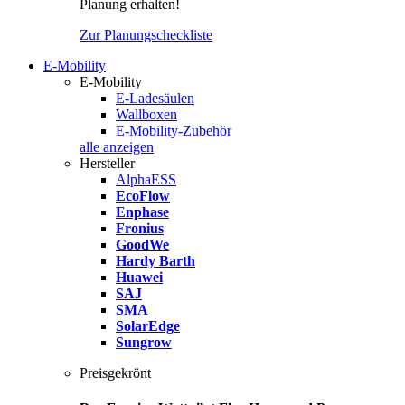
Planung erhalten!
Zur Planungscheckliste
E-Mobility
E-Mobility
E-Ladesäulen
Wallboxen
E-Mobility-Zubehör
alle anzeigen
Hersteller
AlphaESS
EcoFlow
Enphase
Fronius
GoodWe
Hardy Barth
Huawei
SAJ
SMA
SolarEdge
Sungrow
Preisgekrönt