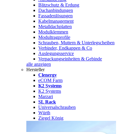
Blitzschutz & Erdung
Dachanbindungen
Fassadenlösungen
Kabelmanagement
Metalldachplatten
Modulklemmen
Modultragprofile
Schrauben, Muttern & Unterlegscheiben
Verbinder, Endkappen & Co
Auslegungsservice
Verpackungseinheiten & Gebinde
alle anzeigen
Hersteller
Clenergy
eCOM Farm
K2 Systems
K2 Systems
Marzari
SL Rack
Universalschrauben
Würth
Ziegel König