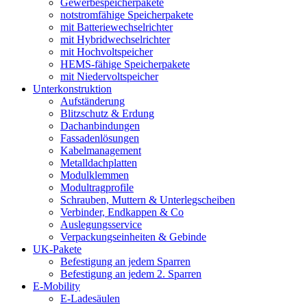
Gewerbespeicherpakete
notstromfähige Speicherpakete
mit Batteriewechselrichter
mit Hybridwechselrichter
mit Hochvoltspeicher
HEMS-fähige Speicherpakete
mit Niedervoltspeicher
Unterkonstruktion
Aufständerung
Blitzschutz & Erdung
Dachanbindungen
Fassadenlösungen
Kabelmanagement
Metalldachplatten
Modulklemmen
Modultragprofile
Schrauben, Muttern & Unterlegscheiben
Verbinder, Endkappen & Co
Auslegungsservice
Verpackungseinheiten & Gebinde
UK-Pakete
Befestigung an jedem Sparren
Befestigung an jedem 2. Sparren
E-Mobility
E-Ladesäulen