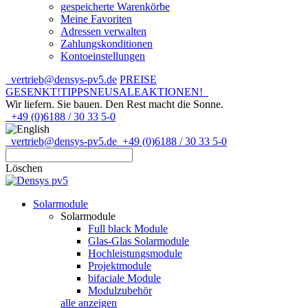
gespeicherte Warenkörbe
Meine Favoriten
Adressen verwalten
Zahlungskonditionen
Kontoeinstellungen
vertrieb@densys-pv5.de
PREISE
GESENKT!
TIPPS
NEU
SALE
AKTIONEN!
Wir liefern. Sie bauen.
Den Rest macht die Sonne.
+49 (0)6188 / 30 33 5-0
vertrieb@densys-pv5.de
+49 (0)6188 / 30 33 5-0
Löschen
Solarmodule
Solarmodule
Full black Module
Glas-Glas Solarmodule
Hochleistungsmodule
Projektmodule
bifaciale Module
Modulzubehör
alle anzeigen