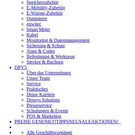
Speicherzubehör
E-Mobility-Zubehör
E-Wärme-Zubehör
Optimierer
enwitec
Smart Meter
Kabel
Monitoring & Datenmanagement
Sicherung & Schutz
Apps & Codes
Befestigung & Werkzeug
Stecker & Buchsen
DPV5
Über das Unternehmen
Unser Team
Service
Praktisches
Deine Karriere
Densys Solutions
Presseservice
Schulungen & Events
POS & Marketing
PREISE GESENKT!
TIPPS
NEU
SALE
AKTIONEN!
Alle Geschäftsvorgänge