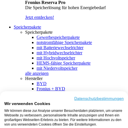
Fronius Reserva Pro
Die Speicherlösung für hohen Energiebedarf
Jetzt entdecken!
Speicherpakete
Speicherpakete
Gewerbespeicherpakete
notstromfähige Speicherpakete
mit Batteriewechselrichter
mit Hybridwechselrichter
mit Hochvoltspeicher
HEMS-fähige Speicherpakete
mit Niedervoltspeicher
alle anzeigen
Hersteller
BYD
Fronius + BYD
GoodWe + BYD
Kostal + BYD
Datenschutzbestimmungen
Wir verwenden Cookies
SMA + BYD
EcoFlow
Wir können diese zur Analyse unserer Besucherdaten platzieren, um unsere
EcoFlow + EcoFlow
Webseite zu verbessern, personalisierte Inhalte anzuzeigen und Ihnen ein
FENECON
großartiges Webseiten-Erlebnis zu bieten. Für weitere Informationen zu den
FENECON + FENECON
von uns verwendeten Cookies öffnen Sie die Einstellungen.