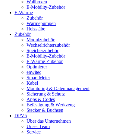
Wallboxen
E-Mobility-Zubehör
E-Wärme
Zubehör
Wärmepumpen
Heizstäbe
Zubehör
Modulzubehör
Wechselrichterzubehör
Speicherzubehör
E-Mobility-Zubehör
E-Wärme-Zubehör
Optimierer
enwitec
Smart Meter
Kabel
Monitoring & Datenmanagement
Sicherung & Schutz
Apps & Codes
Befestigung & Werkzeug
Stecker & Buchsen
DPV5
Über das Unternehmen
Unser Team
Service