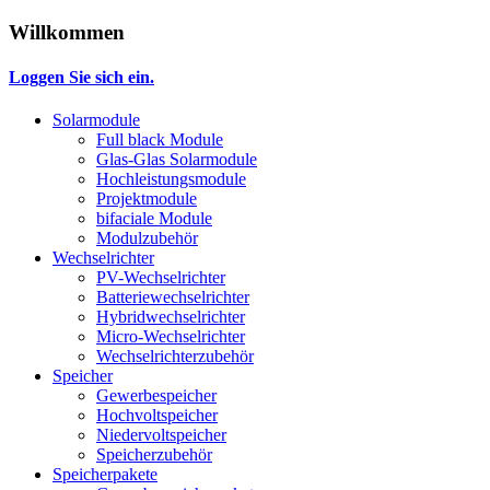
Willkommen
Loggen Sie sich ein.
Solarmodule
Full black Module
Glas-Glas Solarmodule
Hochleistungsmodule
Projektmodule
bifaciale Module
Modulzubehör
Wechselrichter
PV-Wechselrichter
Batteriewechselrichter
Hybridwechselrichter
Micro-Wechselrichter
Wechselrichterzubehör
Speicher
Gewerbespeicher
Hochvoltspeicher
Niedervoltspeicher
Speicherzubehör
Speicherpakete