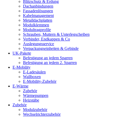
Blitzschutz & Erdung
Dachanbindungen
Fassadenlösungen
Kabelmanagement
Metalldachplatten
Modulklemmen
Modultragprofile
Schrauben, Muttern & Unterlegscheiben
Verbinder, Endkappen & Co
Auslegungsservice
Verpackungseinheiten & Gebinde
UK-Pakete
Befestigung an jedem Sparren
Befestigung an jedem 2. Sparren
E-Mobility
E-Ladesäulen
Wallboxen
E-Mobility-Zubehör
E-Wärme
Zubehör
Wärmepumpen
Heizstäbe
Zubehör
Modulzubehör
Wechselrichterzubehör