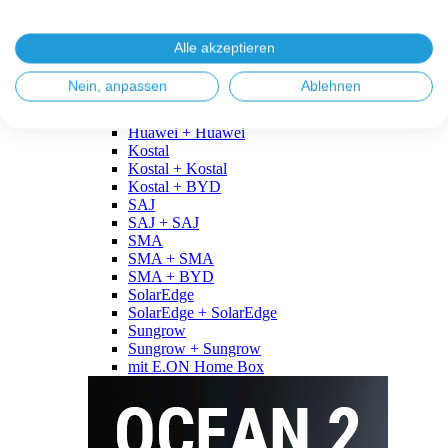
Fronius
Fronius + Fronius
Fronius + BYD
Alle akzeptieren
GoodWe
GoodWe + GoodWe
Nein, anpassen
Ablehnen
GoodWe + BYD
Huawei
Huawei + Huawei
Kostal
Kostal + Kostal
Kostal + BYD
SAJ
SAJ + SAJ
SMA
SMA + SMA
SMA + BYD
SolarEdge
SolarEdge + SolarEdge
Sungrow
Sungrow + Sungrow
mit E.ON Home Box