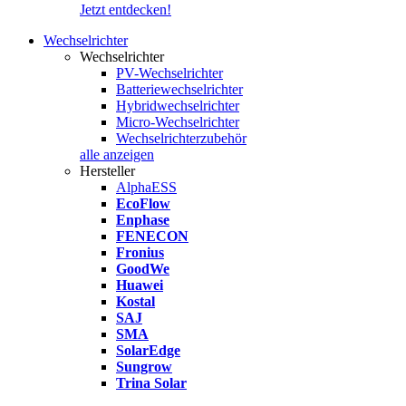
Jetzt entdecken!
Wechselrichter
Wechselrichter
PV-Wechselrichter
Batteriewechselrichter
Hybridwechselrichter
Micro-Wechselrichter
Wechselrichterzubehör
alle anzeigen
Hersteller
AlphaESS
EcoFlow
Enphase
FENECON
Fronius
GoodWe
Huawei
Kostal
SAJ
SMA
SolarEdge
Sungrow
Trina Solar