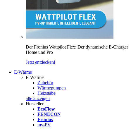
Der Fronius Wattpilot Flex: Der dynamische E-Charger
Home und Pro
Jetzt entdecken!
E-Wärme
E-Wärme
Zubehör
Wärmepumpen
Heizstäbe
alle anzeigen
Hersteller
EcoFlow
FENECON
Fronius
my-PV