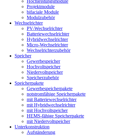
Hochleistungsmodule
Projektmodule
bifaciale Module
Modulzubehör
Wechselrichter
PV-Wechselrichter
Batteriewechselrichter
Hybridwechselrichter
Micro-Wechselrichter
Wechselrichterzubehör
Speicher
Gewerbespeicher
Hochvoltspeicher
Niedervoltspeicher
Speicherzubehör
Speicherpakete
Gewerbespeicherpakete
notstromfähige Speicherpakete
mit Batteriewechselrichter
mit Hybridwechselrichter
mit Hochvoltspeicher
HEMS-fähige Speicherpakete
mit Niedervoltspeicher
Unterkonstruktion
Aufständerung