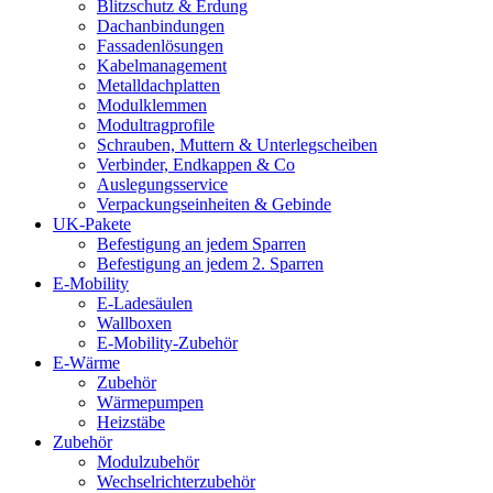
Blitzschutz & Erdung
Dachanbindungen
Fassadenlösungen
Kabelmanagement
Metalldachplatten
Modulklemmen
Modultragprofile
Schrauben, Muttern & Unterlegscheiben
Verbinder, Endkappen & Co
Auslegungsservice
Verpackungseinheiten & Gebinde
UK-Pakete
Befestigung an jedem Sparren
Befestigung an jedem 2. Sparren
E-Mobility
E-Ladesäulen
Wallboxen
E-Mobility-Zubehör
E-Wärme
Zubehör
Wärmepumpen
Heizstäbe
Zubehör
Modulzubehör
Wechselrichterzubehör