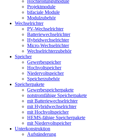
Hochleistungsmodule
Projektmodule
bifaciale Module
Modulzubehör
Wechselrichter
PV-Wechselrichter
Batteriewechselrichter
Hybridwechselrichter
Micro-Wechselrichter
Wechselrichterzubehör
Speicher
Gewerbespeicher
Hochvoltspeicher
Niedervoltspeicher
Speicherzubehör
Speicherpakete
Gewerbespeicherpakete
notstromfähige Speicherpakete
mit Batteriewechselrichter
mit Hybridwechselrichter
mit Hochvoltspeicher
HEMS-fähige Speicherpakete
mit Niedervoltspeicher
Unterkonstruktion
Aufständerung