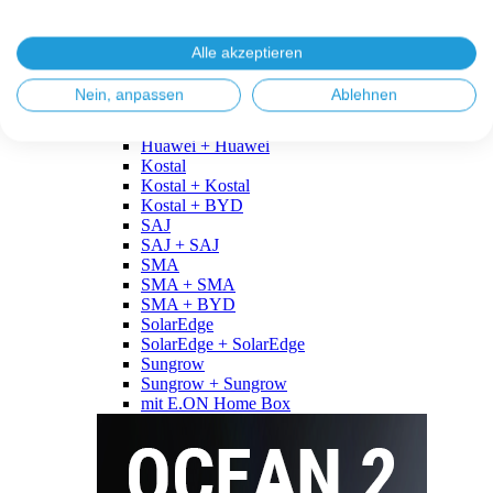
Fronius
Fronius + Fronius
Fronius + BYD
Alle akzeptieren
GoodWe
GoodWe + GoodWe
Nein, anpassen
Ablehnen
GoodWe + BYD
Huawei
Huawei + Huawei
Kostal
Kostal + Kostal
Kostal + BYD
SAJ
SAJ + SAJ
SMA
SMA + SMA
SMA + BYD
SolarEdge
SolarEdge + SolarEdge
Sungrow
Sungrow + Sungrow
mit E.ON Home Box