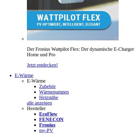
Der Fronius Wattpilot Flex: Der dynamische E-Charger
Home und Pro
Jetzt entdecken!
E-Wärme
E-Wärme
Zubehör
Wärmepumpen
Heizstäbe
alle anzeigen
Hersteller
EcoFlow
FENECON
Fronius
my-PV