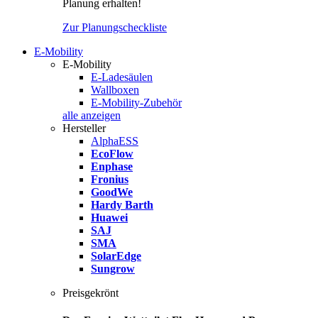
Planung erhalten!
Zur Planungscheckliste
E-Mobility
E-Mobility
E-Ladesäulen
Wallboxen
E-Mobility-Zubehör
alle anzeigen
Hersteller
AlphaESS
EcoFlow
Enphase
Fronius
GoodWe
Hardy Barth
Huawei
SAJ
SMA
SolarEdge
Sungrow
Preisgekrönt