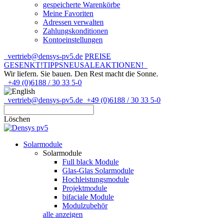
gespeicherte Warenkörbe
Meine Favoriten
Adressen verwalten
Zahlungskonditionen
Kontoeinstellungen
vertrieb@densys-pv5.de
PREISE
GESENKT!
TIPPS
NEU
SALE
AKTIONEN!
Wir liefern. Sie bauen.
Den Rest macht die Sonne.
+49 (0)6188 / 30 33 5-0
vertrieb@densys-pv5.de
+49 (0)6188 / 30 33 5-0
Löschen
Solarmodule
Solarmodule
Full black Module
Glas-Glas Solarmodule
Hochleistungsmodule
Projektmodule
bifaciale Module
Modulzubehör
alle anzeigen