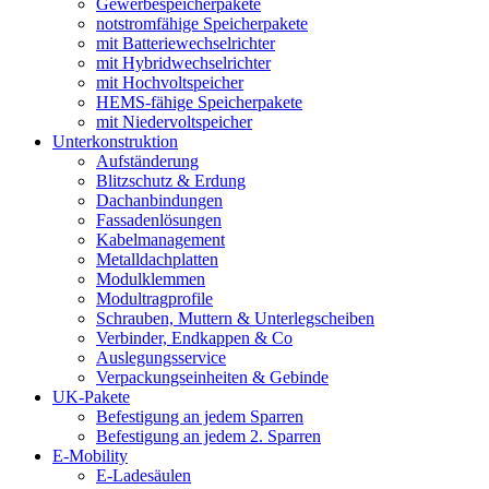
Gewerbespeicherpakete
notstromfähige Speicherpakete
mit Batteriewechselrichter
mit Hybridwechselrichter
mit Hochvoltspeicher
HEMS-fähige Speicherpakete
mit Niedervoltspeicher
Unterkonstruktion
Aufständerung
Blitzschutz & Erdung
Dachanbindungen
Fassadenlösungen
Kabelmanagement
Metalldachplatten
Modulklemmen
Modultragprofile
Schrauben, Muttern & Unterlegscheiben
Verbinder, Endkappen & Co
Auslegungsservice
Verpackungseinheiten & Gebinde
UK-Pakete
Befestigung an jedem Sparren
Befestigung an jedem 2. Sparren
E-Mobility
E-Ladesäulen