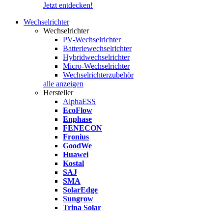
Jetzt entdecken!
Wechselrichter
Wechselrichter
PV-Wechselrichter
Batteriewechselrichter
Hybridwechselrichter
Micro-Wechselrichter
Wechselrichterzubehör
alle anzeigen
Hersteller
AlphaESS
EcoFlow
Enphase
FENECON
Fronius
GoodWe
Huawei
Kostal
SAJ
SMA
SolarEdge
Sungrow
Trina Solar