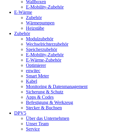
Wallboxen
E-Mobility-Zubehör
E-Wärme
Zubehör
Wärmepumpen
Heizstäbe
Zubehör
Modulzubehör
Wechselrichterzubehör
Speicherzubehör
E-Mobility-Zubehör
E-Wärme-Zubehör
Optimierer
enwitec
Smart Meter
Kabel
Monitoring & Datenmanagement
Sicherung & Schutz
Apps & Codes
Befestigung & Werkzeug
Stecker & Buchsen
DPV5
Über das Unternehmen
Unser Team
Service