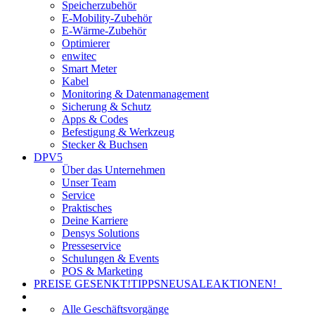
Speicherzubehör
E-Mobility-Zubehör
E-Wärme-Zubehör
Optimierer
enwitec
Smart Meter
Kabel
Monitoring & Datenmanagement
Sicherung & Schutz
Apps & Codes
Befestigung & Werkzeug
Stecker & Buchsen
DPV5
Über das Unternehmen
Unser Team
Service
Praktisches
Deine Karriere
Densys Solutions
Presseservice
Schulungen & Events
POS & Marketing
PREISE GESENKT!
TIPPS
NEU
SALE
AKTIONEN!
Alle Geschäftsvorgänge