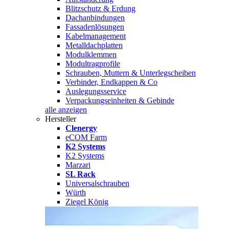
Blitzschutz & Erdung
Dachanbindungen
Fassadenlösungen
Kabelmanagement
Metalldachplatten
Modulklemmen
Modultragprofile
Schrauben, Muttern & Unterlegscheiben
Verbinder, Endkappen & Co
Auslegungsservice
Verpackungseinheiten & Gebinde
alle anzeigen
Hersteller
Clenergy
eCOM Farm
K2 Systems
K2 Systems
Marzari
SL Rack
Universalschrauben
Würth
Ziegel König