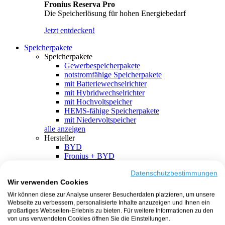
Fronius Reserva Pro
Die Speicherlösung für hohen Energiebedarf
Jetzt entdecken!
Speicherpakete
Speicherpakete
Gewerbespeicherpakete
notstromfähige Speicherpakete
mit Batteriewechselrichter
mit Hybridwechselrichter
mit Hochvoltspeicher
HEMS-fähige Speicherpakete
mit Niedervoltspeicher
alle anzeigen
Hersteller
BYD
Fronius + BYD
GoodWe + BYD
Kostal + BYD
Datenschutzbestimmungen
Wir verwenden Cookies
SMA + BYD
EcoFlow
Wir können diese zur Analyse unserer Besucherdaten platzieren, um unsere
EcoFlow + EcoFlow
Webseite zu verbessern, personalisierte Inhalte anzuzeigen und Ihnen ein
FENECON
großartiges Webseiten-Erlebnis zu bieten. Für weitere Informationen zu den
FENECON + FENECON
von uns verwendeten Cookies öffnen Sie die Einstellungen.