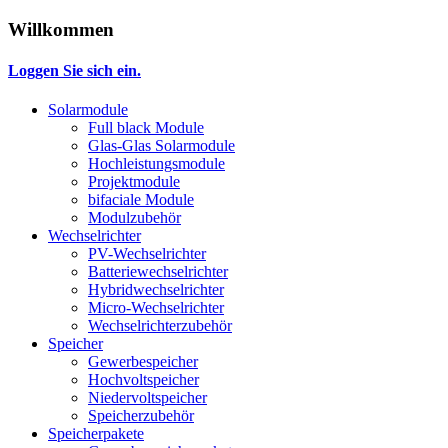
Willkommen
Loggen Sie sich ein.
Solarmodule
Full black Module
Glas-Glas Solarmodule
Hochleistungsmodule
Projektmodule
bifaciale Module
Modulzubehör
Wechselrichter
PV-Wechselrichter
Batteriewechselrichter
Hybridwechselrichter
Micro-Wechselrichter
Wechselrichterzubehör
Speicher
Gewerbespeicher
Hochvoltspeicher
Niedervoltspeicher
Speicherzubehör
Speicherpakete