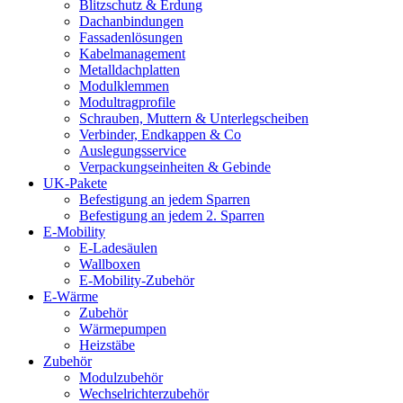
Blitzschutz & Erdung
Dachanbindungen
Fassadenlösungen
Kabelmanagement
Metalldachplatten
Modulklemmen
Modultragprofile
Schrauben, Muttern & Unterlegscheiben
Verbinder, Endkappen & Co
Auslegungsservice
Verpackungseinheiten & Gebinde
UK-Pakete
Befestigung an jedem Sparren
Befestigung an jedem 2. Sparren
E-Mobility
E-Ladesäulen
Wallboxen
E-Mobility-Zubehör
E-Wärme
Zubehör
Wärmepumpen
Heizstäbe
Zubehör
Modulzubehör
Wechselrichterzubehör