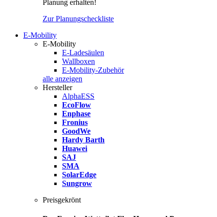
Planung erhalten!
Zur Planungscheckliste
E-Mobility
E-Mobility
E-Ladesäulen
Wallboxen
E-Mobility-Zubehör
alle anzeigen
Hersteller
AlphaESS
EcoFlow
Enphase
Fronius
GoodWe
Hardy Barth
Huawei
SAJ
SMA
SolarEdge
Sungrow
Preisgekrönt