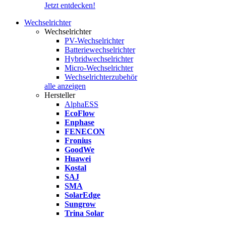
Jetzt entdecken!
Wechselrichter
Wechselrichter
PV-Wechselrichter
Batteriewechselrichter
Hybridwechselrichter
Micro-Wechselrichter
Wechselrichterzubehör
alle anzeigen
Hersteller
AlphaESS
EcoFlow
Enphase
FENECON
Fronius
GoodWe
Huawei
Kostal
SAJ
SMA
SolarEdge
Sungrow
Trina Solar