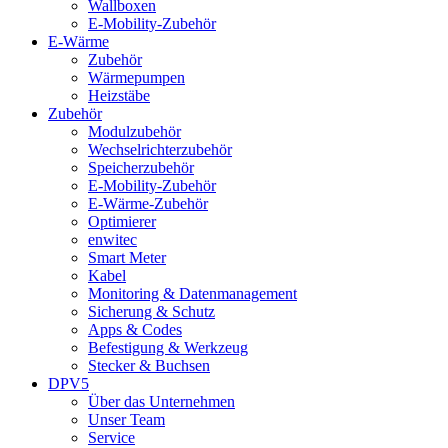
Wallboxen
E-Mobility-Zubehör
E-Wärme
Zubehör
Wärmepumpen
Heizstäbe
Zubehör
Modulzubehör
Wechselrichterzubehör
Speicherzubehör
E-Mobility-Zubehör
E-Wärme-Zubehör
Optimierer
enwitec
Smart Meter
Kabel
Monitoring & Datenmanagement
Sicherung & Schutz
Apps & Codes
Befestigung & Werkzeug
Stecker & Buchsen
DPV5
Über das Unternehmen
Unser Team
Service