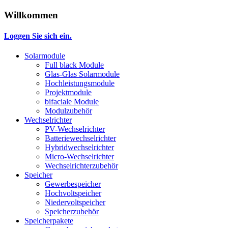
Willkommen
Loggen Sie sich ein.
Solarmodule
Full black Module
Glas-Glas Solarmodule
Hochleistungsmodule
Projektmodule
bifaciale Module
Modulzubehör
Wechselrichter
PV-Wechselrichter
Batteriewechselrichter
Hybridwechselrichter
Micro-Wechselrichter
Wechselrichterzubehör
Speicher
Gewerbespeicher
Hochvoltspeicher
Niedervoltspeicher
Speicherzubehör
Speicherpakete