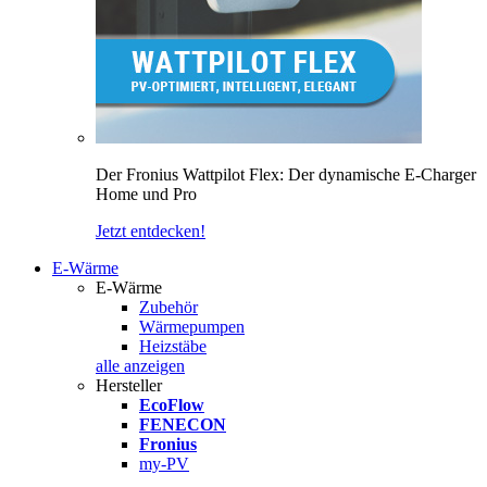
Der Fronius Wattpilot Flex: Der dynamische E-Charger
Home und Pro
Jetzt entdecken!
E-Wärme
E-Wärme
Zubehör
Wärmepumpen
Heizstäbe
alle anzeigen
Hersteller
EcoFlow
FENECON
Fronius
my-PV