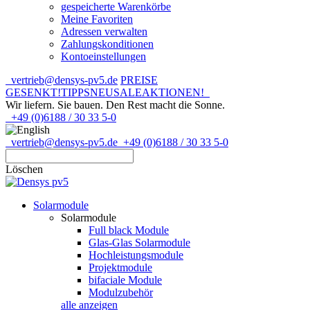
gespeicherte Warenkörbe
Meine Favoriten
Adressen verwalten
Zahlungskonditionen
Kontoeinstellungen
vertrieb@densys-pv5.de
PREISE
GESENKT!
TIPPS
NEU
SALE
AKTIONEN!
Wir liefern. Sie bauen.
Den Rest macht die Sonne.
+49 (0)6188 / 30 33 5-0
vertrieb@densys-pv5.de
+49 (0)6188 / 30 33 5-0
Löschen
Solarmodule
Solarmodule
Full black Module
Glas-Glas Solarmodule
Hochleistungsmodule
Projektmodule
bifaciale Module
Modulzubehör
alle anzeigen