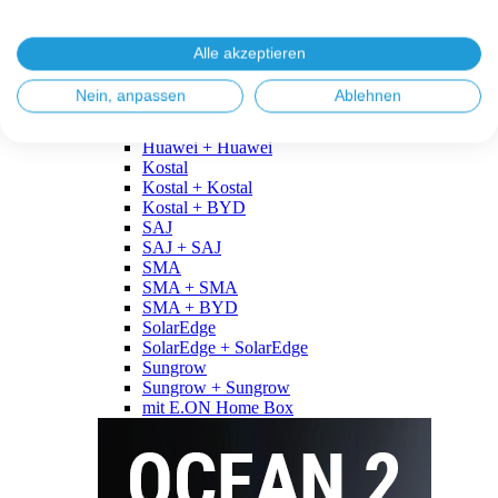
Fronius
Fronius + Fronius
Fronius + BYD
Alle akzeptieren
GoodWe
GoodWe + GoodWe
Nein, anpassen
Ablehnen
GoodWe + BYD
Huawei
Huawei + Huawei
Kostal
Kostal + Kostal
Kostal + BYD
SAJ
SAJ + SAJ
SMA
SMA + SMA
SMA + BYD
SolarEdge
SolarEdge + SolarEdge
Sungrow
Sungrow + Sungrow
mit E.ON Home Box