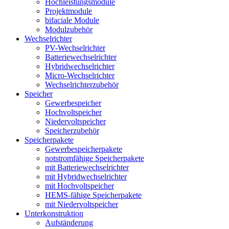
Hochleistungsmodule
Projektmodule
bifaciale Module
Modulzubehör
Wechselrichter
PV-Wechselrichter
Batteriewechselrichter
Hybridwechselrichter
Micro-Wechselrichter
Wechselrichterzubehör
Speicher
Gewerbespeicher
Hochvoltspeicher
Niedervoltspeicher
Speicherzubehör
Speicherpakete
Gewerbespeicherpakete
notstromfähige Speicherpakete
mit Batteriewechselrichter
mit Hybridwechselrichter
mit Hochvoltspeicher
HEMS-fähige Speicherpakete
mit Niedervoltspeicher
Unterkonstruktion
Aufständerung