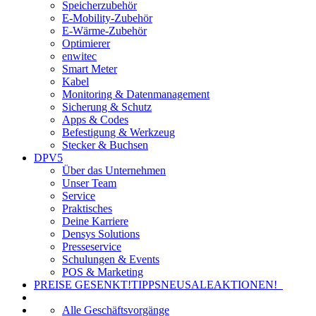
Speicherzubehör
E-Mobility-Zubehör
E-Wärme-Zubehör
Optimierer
enwitec
Smart Meter
Kabel
Monitoring & Datenmanagement
Sicherung & Schutz
Apps & Codes
Befestigung & Werkzeug
Stecker & Buchsen
DPV5
Über das Unternehmen
Unser Team
Service
Praktisches
Deine Karriere
Densys Solutions
Presseservice
Schulungen & Events
POS & Marketing
PREISE GESENKT!
TIPPS
NEU
SALE
AKTIONEN!
Alle Geschäftsvorgänge