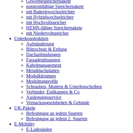
Gewerbespeicherpakete
notstromfähige Speicherpakete
mit Batteriewechselrichter
mit Hybridwechselrichter
mit Hochvoltspeicher
HEMS-fähige Speicherpakete
mit Niedervoltspeicher
Unterkonstruktion
Aufständerung
Blitzschutz & Erdung
Dachanbindungen
Fassadenlösungen
Kabelmanagement
Metalldachplatten
Modulklemmen
Modultragprofile
Schrauben, Muttern & Unterlegscheiben
Verbinder, Endkappen & Co
Auslegungsservice
Verpackungseinheiten & Gebinde
UK-Pakete
Befestigung an jedem Sparren
Befestigung an jedem 2. Sparren
E-Mobility
E-Ladesäulen