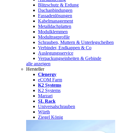
Blitzschutz & Erdung
Dachanbindungen
Fassadenlösungen
Kabelmanagement
Metalldachplatten
Modulklemmen
Modultragprofile
Schrauben, Muttern & Unterlegscheiben
Verbinder, Endkappen & Co
Auslegungsservice
Verpackungseinheiten & Gebinde
alle anzeigen
Hersteller
Clenergy
eCOM Farm
K2 Systems
K2 Systems
Marzari
SL Rack
Universalschrauben
Würth
Ziegel König