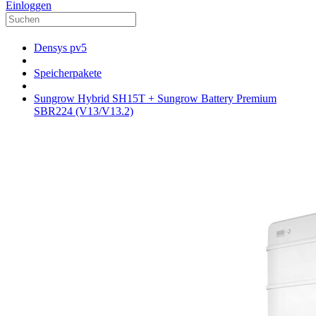
Einloggen
Densys pv5
Speicherpakete
Sungrow Hybrid SH15T + Sungrow Battery Premium
SBR224 (V13/V13.2)