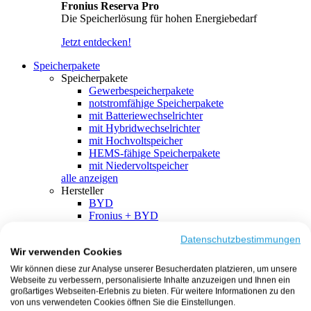
Fronius Reserva Pro
Die Speicherlösung für hohen Energiebedarf
Jetzt entdecken!
Speicherpakete
Speicherpakete
Gewerbespeicherpakete
notstromfähige Speicherpakete
mit Batteriewechselrichter
mit Hybridwechselrichter
mit Hochvoltspeicher
HEMS-fähige Speicherpakete
mit Niedervoltspeicher
alle anzeigen
Hersteller
BYD
Fronius + BYD
GoodWe + BYD
Kostal + BYD
Datenschutzbestimmungen
Wir verwenden Cookies
SMA + BYD
EcoFlow
Wir können diese zur Analyse unserer Besucherdaten platzieren, um unsere
EcoFlow + EcoFlow
Webseite zu verbessern, personalisierte Inhalte anzuzeigen und Ihnen ein
FENECON
großartiges Webseiten-Erlebnis zu bieten. Für weitere Informationen zu den
FENECON + FENECON
von uns verwendeten Cookies öffnen Sie die Einstellungen.