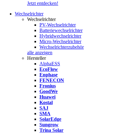
Jetzt entdecken!
Wechselrichter
Wechselrichter
PV-Wechselrichter
Batteriewechselrichter
Hybridwechselrichter
Micro-Wechselrichter
Wechselrichterzubehör
alle anzeigen
Hersteller
AlphaESS
EcoFlow
Enphase
FENECON
Fronius
GoodWe
Huawei
Kostal
SAJ
SMA
SolarEdge
Sungrow
Trina Solar