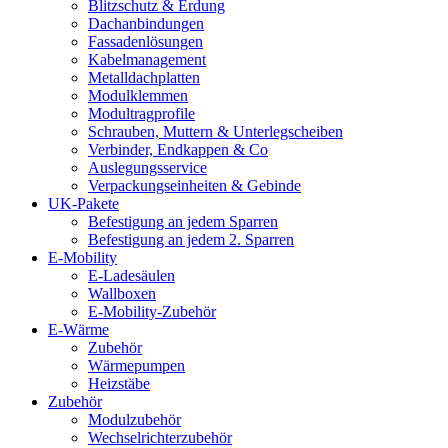
Blitzschutz & Erdung
Dachanbindungen
Fassadenlösungen
Kabelmanagement
Metalldachplatten
Modulklemmen
Modultragprofile
Schrauben, Muttern & Unterlegscheiben
Verbinder, Endkappen & Co
Auslegungsservice
Verpackungseinheiten & Gebinde
UK-Pakete
Befestigung an jedem Sparren
Befestigung an jedem 2. Sparren
E-Mobility
E-Ladesäulen
Wallboxen
E-Mobility-Zubehör
E-Wärme
Zubehör
Wärmepumpen
Heizstäbe
Zubehör
Modulzubehör
Wechselrichterzubehör