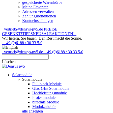
gespeicherte Warenkörbe
Meine Favoriten
Adressen verwalten
Zahlungskonditionen
Kontoeinstellungen
vertrieb@densys-pv5.de
PREISE
GESENKT!
TIPPS
NEU
SALE
AKTIONEN!
Wir liefern. Sie bauen.
Den Rest macht die Sonne.
+49 (0)6188 / 30 33 5-0
vertrieb@densys-pv5.de
+49 (0)6188 / 30 33 5-0
Löschen
Solarmodule
Solarmodule
Full black Module
Glas-Glas Solarmodule
Hochleistungsmodule
Projektmodule
bifaciale Module
Modulzubehör
alle anzeigen