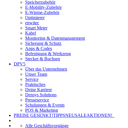
Speicherzubehör
E-Mobility-Zubehör
E-Wärme-Zubehör
Optimierer
enwitec
Smart Meter
Kabel
Monitoring & Datenmanagement
Sicherung & Schutz
Apps & Codes
Befestigung & Werkzeug
Stecker & Buchsen
DPV5
Über das Unternehmen
Unser Team
Service
Praktisches
Deine Karriere
Densys Solutions
Presseservice
Schulungen & Events
POS & Marketing
PREISE GESENKT!
TIPPS
NEU
SALE
AKTIONEN!
Alle Geschäftsvorgänge