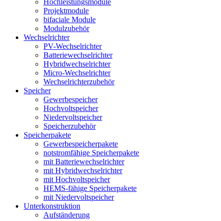
Hochleistungsmodule
Projektmodule
bifaciale Module
Modulzubehör
Wechselrichter
PV-Wechselrichter
Batteriewechselrichter
Hybridwechselrichter
Micro-Wechselrichter
Wechselrichterzubehör
Speicher
Gewerbespeicher
Hochvoltspeicher
Niedervoltspeicher
Speicherzubehör
Speicherpakete
Gewerbespeicherpakete
notstromfähige Speicherpakete
mit Batteriewechselrichter
mit Hybridwechselrichter
mit Hochvoltspeicher
HEMS-fähige Speicherpakete
mit Niedervoltspeicher
Unterkonstruktion
Aufständerung