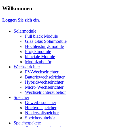
Willkommen
Loggen Sie sich ein.
Solarmodule
Full black Module
Glas-Glas Solarmodule
Hochleistungsmodule
Projektmodule
bifaciale Module
Modulzubehör
Wechselrichter
PV-Wechselrichter
Batteriewechselrichter
Hybridwechselrichter
Micro-Wechselrichter
Wechselrichterzubehör
Speicher
Gewerbespeicher
Hochvoltspeicher
Niedervoltspeicher
Speicherzubehör
Speicherpakete