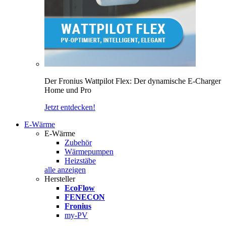
Der Fronius Wattpilot Flex: Der dynamische E-Charger
Home und Pro
Jetzt entdecken!
E-Wärme
E-Wärme
Zubehör
Wärmepumpen
Heizstäbe
alle anzeigen
Hersteller
EcoFlow
FENECON
Fronius
my-PV