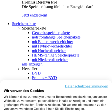
Fronius Reserva Pro
Die Speicherlösung für hohen Energiebedarf
Jetzt entdecken!
Speicherpakete
Speicherpakete
Gewerbespeicherpakete
notstromfähige Speicherpakete
mit Batteriewechselrichter
mit Hybridwechselrichter
mit Hochvoltspeicher
HEMS-fähige Speicherpakete
mit Niedervoltspeicher
alle anzeigen
Hersteller
BYD
Fronius + BYD
GoodWe + BYD
Kostal + BYD
Datenschutzbestimmungen
Wir verwenden Cookies
SMA + BYD
EcoFlow
Wir können diese zur Analyse unserer Besucherdaten platzieren, um unsere
EcoFlow + EcoFlow
Webseite zu verbessern, personalisierte Inhalte anzuzeigen und Ihnen ein
FENECON
großartiges Webseiten-Erlebnis zu bieten. Für weitere Informationen zu den
FENECON + FENECON
von uns verwendeten Cookies öffnen Sie die Einstellungen.