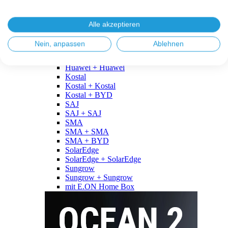
Fronius
Fronius + Fronius
Fronius + BYD
Alle akzeptieren
GoodWe
GoodWe + GoodWe
Nein, anpassen
Ablehnen
GoodWe + BYD
Huawei
Huawei + Huawei
Kostal
Kostal + Kostal
Kostal + BYD
SAJ
SAJ + SAJ
SMA
SMA + SMA
SMA + BYD
SolarEdge
SolarEdge + SolarEdge
Sungrow
Sungrow + Sungrow
mit E.ON Home Box