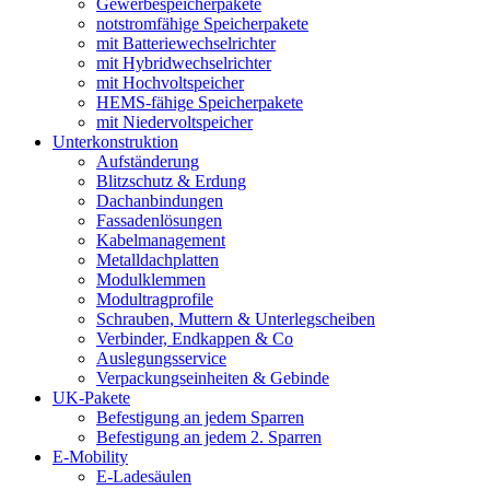
Gewerbespeicherpakete
notstromfähige Speicherpakete
mit Batteriewechselrichter
mit Hybridwechselrichter
mit Hochvoltspeicher
HEMS-fähige Speicherpakete
mit Niedervoltspeicher
Unterkonstruktion
Aufständerung
Blitzschutz & Erdung
Dachanbindungen
Fassadenlösungen
Kabelmanagement
Metalldachplatten
Modulklemmen
Modultragprofile
Schrauben, Muttern & Unterlegscheiben
Verbinder, Endkappen & Co
Auslegungsservice
Verpackungseinheiten & Gebinde
UK-Pakete
Befestigung an jedem Sparren
Befestigung an jedem 2. Sparren
E-Mobility
E-Ladesäulen