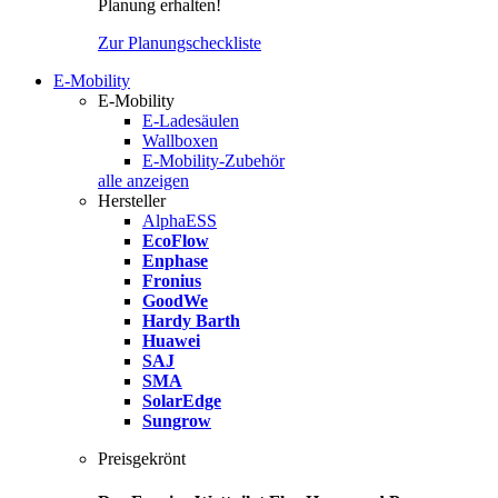
Planung erhalten!
Zur Planungscheckliste
E-Mobility
E-Mobility
E-Ladesäulen
Wallboxen
E-Mobility-Zubehör
alle anzeigen
Hersteller
AlphaESS
EcoFlow
Enphase
Fronius
GoodWe
Hardy Barth
Huawei
SAJ
SMA
SolarEdge
Sungrow
Preisgekrönt