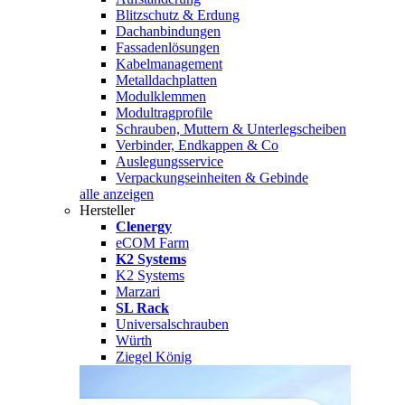
Blitzschutz & Erdung
Dachanbindungen
Fassadenlösungen
Kabelmanagement
Metalldachplatten
Modulklemmen
Modultragprofile
Schrauben, Muttern & Unterlegscheiben
Verbinder, Endkappen & Co
Auslegungsservice
Verpackungseinheiten & Gebinde
alle anzeigen
Hersteller
Clenergy
eCOM Farm
K2 Systems
K2 Systems
Marzari
SL Rack
Universalschrauben
Würth
Ziegel König