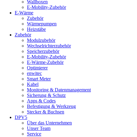
Wallboxen
E-Mobility-Zubehör
E-Wärme
Zubehör
Wärmepumpen
Heizstäbe
Zubehör
Modulzubehör
Wechselrichterzubehör
Speicherzubehör
E-Mobility-Zubehör
E-Wärme-Zubehör
Optimierer
enwitec
Smart Meter
Kabel
Monitoring & Datenmanagement
Sicherung & Schutz
Apps & Codes
Befestigung & Werkzeug
Stecker & Buchsen
DPV5
Über das Unternehmen
Unser Team
Service