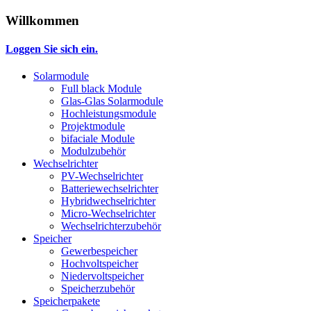
Willkommen
Loggen Sie sich ein.
Solarmodule
Full black Module
Glas-Glas Solarmodule
Hochleistungsmodule
Projektmodule
bifaciale Module
Modulzubehör
Wechselrichter
PV-Wechselrichter
Batteriewechselrichter
Hybridwechselrichter
Micro-Wechselrichter
Wechselrichterzubehör
Speicher
Gewerbespeicher
Hochvoltspeicher
Niedervoltspeicher
Speicherzubehör
Speicherpakete