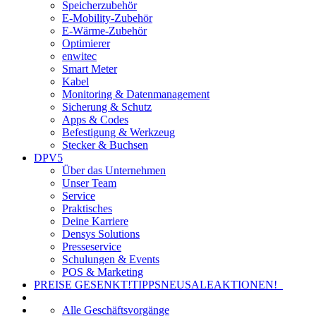
Speicherzubehör
E-Mobility-Zubehör
E-Wärme-Zubehör
Optimierer
enwitec
Smart Meter
Kabel
Monitoring & Datenmanagement
Sicherung & Schutz
Apps & Codes
Befestigung & Werkzeug
Stecker & Buchsen
DPV5
Über das Unternehmen
Unser Team
Service
Praktisches
Deine Karriere
Densys Solutions
Presseservice
Schulungen & Events
POS & Marketing
PREISE GESENKT!
TIPPS
NEU
SALE
AKTIONEN!
Alle Geschäftsvorgänge