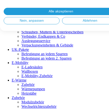
Blitzschutz & Erdung
Dachanbindungen
Fassadenlösungen
Alle akzeptieren
Kabelmanagement
Metalldachplatten
Nein, anpassen
Ablehnen
Modulklemmen
Modultragprofile
Schrauben, Muttern & Unterlegscheiben
Verbinder, Endkappen & Co
Auslegungsservice
Verpackungseinheiten & Gebinde
UK-Pakete
Befestigung an jedem Sparren
Befestigung an jedem 2. Sparren
E-Mobility
E-Ladesäulen
Wallboxen
E-Mobility-Zubehör
E-Wärme
Zubehör
Wärmepumpen
Heizstäbe
Zubehör
Modulzubehör
Wechselrichterzubehör