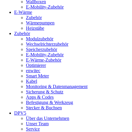
Wallboxen
E-Mobility-Zubehör
E-Wärme
Zubehör
Wärmepumpen
Heizstäbe
Zubehör
Modulzubehör
Wechselrichterzubehör
Speicherzubehör
E-Mobility-Zubehör
E-Wärme-Zubehör
Optimierer
enwitec
Smart Meter
Kabel
Monitoring & Datenmanagement
Sicherung & Schutz
Apps & Codes
Befestigung & Werkzeug
Stecker & Buchsen
DPV5
Über das Unternehmen
Unser Team
Service