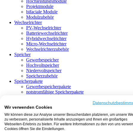
Hochleistungsmodule
Projektmodule
bifaciale Module
Modulzubehör
Wechselrichter
PV-Wechselrichter
Batteriewechselrichter
Hybridwechselrichter
Micro-Wechselrichter
Wechselrichterzubehör
Speicher
Gewerbespeicher
Hochvoltspeicher
Niedervoltspeicher
Speicherzubehör
Speicherpakete
Gewerbespeicherpakete
notstromfähige Speicherpakete
mit Batteriewechselrichter
mit Hybridwechselrichter
Datenschutzbestimm
Wir verwenden Cookies
mit Hochvoltspeicher
HEMS-fähige Speicherpakete
Wir können diese zur Analyse unserer Besucherdaten platzieren, um unsere We
mit Niedervoltspeicher
zu verbessern, personalisierte Inhalte anzuzeigen und Ihnen ein großartiges
Unterkonstruktion
Webseiten-Erlebnis zu bieten. Für weitere Informationen zu den von uns verwe
Aufständerung
Cookies öffnen Sie die Einstellungen.