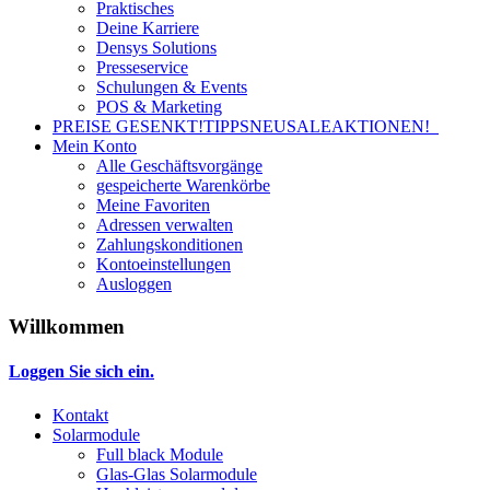
Praktisches
Deine Karriere
Densys Solutions
Presseservice
Schulungen & Events
POS & Marketing
PREISE GESENKT!
TIPPS
NEU
SALE
AKTIONEN!
Mein Konto
Alle Geschäftsvorgänge
gespeicherte Warenkörbe
Meine Favoriten
Adressen verwalten
Zahlungskonditionen
Kontoeinstellungen
Ausloggen
Willkommen
Loggen Sie sich ein.
Kontakt
Solarmodule
Full black Module
Glas-Glas Solarmodule