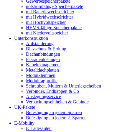
Gewerbespeicherpakete
notstromfähige Speicherpakete
mit Batteriewechselrichter
mit Hybridwechselrichter
mit Hochvoltspeicher
HEMS-fähige Speicherpakete
mit Niedervoltspeicher
Unterkonstruktion
Aufständerung
Blitzschutz & Erdung
Dachanbindungen
Fassadenlösungen
Kabelmanagement
Metalldachplatten
Modulklemmen
Modultragprofile
Schrauben, Muttern & Unterlegscheiben
Verbinder, Endkappen & Co
Auslegungsservice
Verpackungseinheiten & Gebinde
UK-Pakete
Befestigung an jedem Sparren
Befestigung an jedem 2. Sparren
E-Mobility
E-Ladesäulen