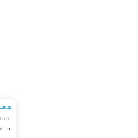
ungen
bseite
ndeten