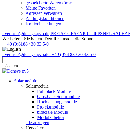
gespeicherte Warenkörbe
Meine Favoriten
Adressen verwalten
Zahlungskonditionen
Kontoeinstellungen
vertrieb@densys-pv5.de
PREISE GESENKT!
TIPPS
NEU
SALE
A
Wir liefern. Sie bauen.
Den Rest macht die Sonne.
+49 (0)6188 / 30 33 5-0
vertrieb@densys-pv5.de
+49 (0)6188 / 30 33 5-0
Löschen
Solarmodule
Solarmodule
Full black Module
Glas-Glas Solarmodule
Hochleistungsmodule
Projektmodule
bifaciale Module
Modulzubehör
alle anzeigen
Hersteller