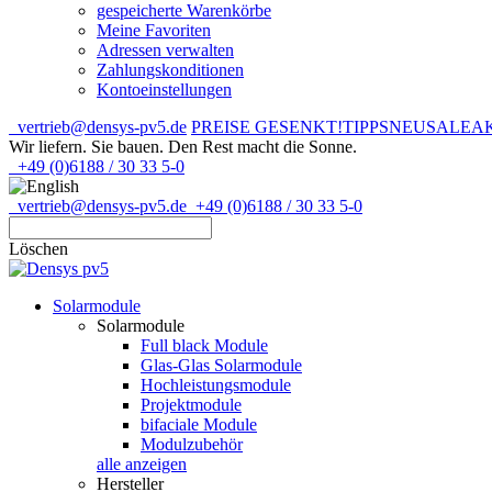
gespeicherte Warenkörbe
Meine Favoriten
Adressen verwalten
Zahlungskonditionen
Kontoeinstellungen
vertrieb@densys-pv5.de
PREISE GESENKT!
TIPPS
NEU
SALE
A
Wir liefern. Sie bauen.
Den Rest macht die Sonne.
+49 (0)6188 / 30 33 5-0
vertrieb@densys-pv5.de
+49 (0)6188 / 30 33 5-0
Löschen
Solarmodule
Solarmodule
Full black Module
Glas-Glas Solarmodule
Hochleistungsmodule
Projektmodule
bifaciale Module
Modulzubehör
alle anzeigen
Hersteller