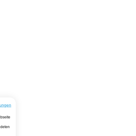
ungen
bseite
ndeten