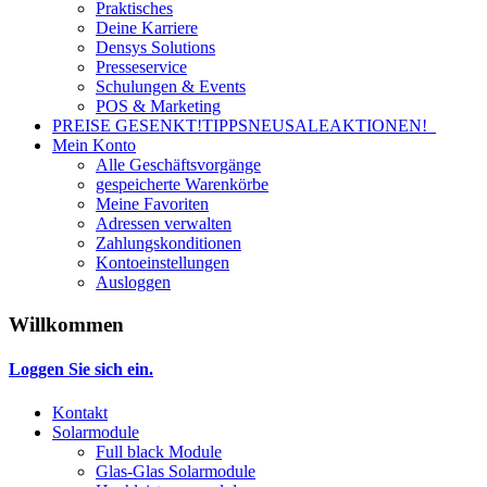
Praktisches
Deine Karriere
Densys Solutions
Presseservice
Schulungen & Events
POS & Marketing
PREISE GESENKT!
TIPPS
NEU
SALE
AKTIONEN!
Mein Konto
Alle Geschäftsvorgänge
gespeicherte Warenkörbe
Meine Favoriten
Adressen verwalten
Zahlungskonditionen
Kontoeinstellungen
Ausloggen
Willkommen
Loggen Sie sich ein.
Kontakt
Solarmodule
Full black Module
Glas-Glas Solarmodule