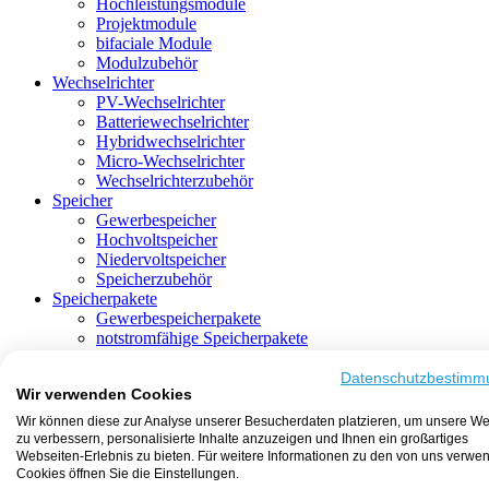
Hochleistungsmodule
Projektmodule
bifaciale Module
Modulzubehör
Wechselrichter
PV-Wechselrichter
Batteriewechselrichter
Hybridwechselrichter
Micro-Wechselrichter
Wechselrichterzubehör
Speicher
Gewerbespeicher
Hochvoltspeicher
Niedervoltspeicher
Speicherzubehör
Speicherpakete
Gewerbespeicherpakete
notstromfähige Speicherpakete
mit Batteriewechselrichter
mit Hybridwechselrichter
Datenschutzbestimm
Wir verwenden Cookies
mit Hochvoltspeicher
HEMS-fähige Speicherpakete
Wir können diese zur Analyse unserer Besucherdaten platzieren, um unsere We
mit Niedervoltspeicher
zu verbessern, personalisierte Inhalte anzuzeigen und Ihnen ein großartiges
Unterkonstruktion
Webseiten-Erlebnis zu bieten. Für weitere Informationen zu den von uns verwe
Aufständerung
Cookies öffnen Sie die Einstellungen.