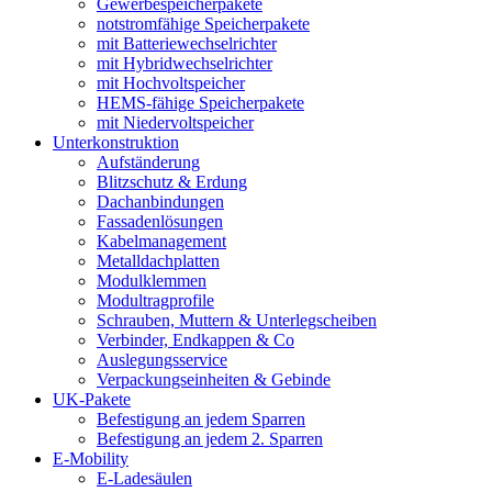
Gewerbespeicherpakete
notstromfähige Speicherpakete
mit Batteriewechselrichter
mit Hybridwechselrichter
mit Hochvoltspeicher
HEMS-fähige Speicherpakete
mit Niedervoltspeicher
Unterkonstruktion
Aufständerung
Blitzschutz & Erdung
Dachanbindungen
Fassadenlösungen
Kabelmanagement
Metalldachplatten
Modulklemmen
Modultragprofile
Schrauben, Muttern & Unterlegscheiben
Verbinder, Endkappen & Co
Auslegungsservice
Verpackungseinheiten & Gebinde
UK-Pakete
Befestigung an jedem Sparren
Befestigung an jedem 2. Sparren
E-Mobility
E-Ladesäulen