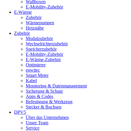
Wallboxen
E-Mobility-Zubehör
E-Wärme
Zubehör
Wärmepumpen
Heizstäbe
Zubehör
Modulzubehör
Wechselrichterzubehör
Speicherzubehör
E-Mobility-Zubehör
E-Wärme-Zubehör
Optimierer
enwitec
Smart Meter
Kabel
Monitoring & Datenmanagement
Sicherung & Schutz
Apps & Codes
Befestigung & Werkzeug
Stecker & Buchsen
DPV5
Über das Unternehmen
Unser Team
Service