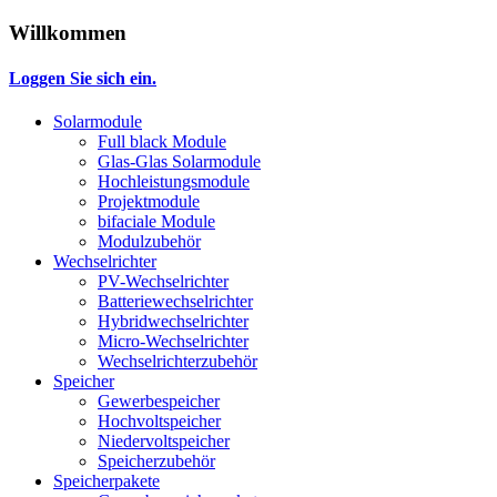
Willkommen
Loggen Sie sich ein.
Solarmodule
Full black Module
Glas-Glas Solarmodule
Hochleistungsmodule
Projektmodule
bifaciale Module
Modulzubehör
Wechselrichter
PV-Wechselrichter
Batteriewechselrichter
Hybridwechselrichter
Micro-Wechselrichter
Wechselrichterzubehör
Speicher
Gewerbespeicher
Hochvoltspeicher
Niedervoltspeicher
Speicherzubehör
Speicherpakete