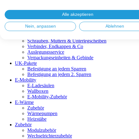
Blitzschutz & Erdung
Dachanbindungen
Fassadenlösungen
Alle akzeptieren
Kabelmanagement
Metalldachplatten
Nein, anpassen
Ablehnen
Modulklemmen
Modultragprofile
Schrauben, Muttern & Unterlegscheiben
Verbinder, Endkappen & Co
Auslegungsservice
Verpackungseinheiten & Gebinde
UK-Pakete
Befestigung an jedem Sparren
Befestigung an jedem 2. Sparren
E-Mobility
E-Ladesäulen
Wallboxen
E-Mobility-Zubehör
E-Wärme
Zubehör
Wärmepumpen
Heizstäbe
Zubehör
Modulzubehör
Wechselrichterzubehör