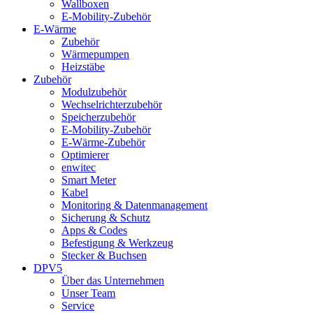
Wallboxen
E-Mobility-Zubehör
E-Wärme
Zubehör
Wärmepumpen
Heizstäbe
Zubehör
Modulzubehör
Wechselrichterzubehör
Speicherzubehör
E-Mobility-Zubehör
E-Wärme-Zubehör
Optimierer
enwitec
Smart Meter
Kabel
Monitoring & Datenmanagement
Sicherung & Schutz
Apps & Codes
Befestigung & Werkzeug
Stecker & Buchsen
DPV5
Über das Unternehmen
Unser Team
Service