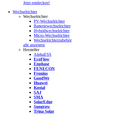
Jetzt entdecken!
Wechselrichter
Wechselrichter
PV-Wechselrichter
Batteriewechselrichter
Hybridwechselrichter
Micro-Wechselrichter
Wechselrichterzubehör
alle anzeigen
Hersteller
AlphaESS
EcoFlow
Enphase
FENECON
Fronius
GoodWe
Huawei
Kostal
SAJ
SMA
SolarEdge
Sungrow
Trina Solar