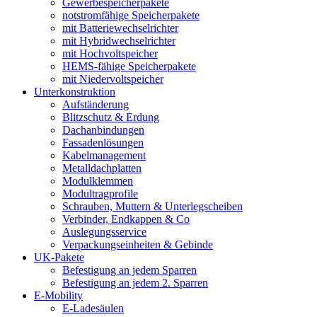
Gewerbespeicherpakete
notstromfähige Speicherpakete
mit Batteriewechselrichter
mit Hybridwechselrichter
mit Hochvoltspeicher
HEMS-fähige Speicherpakete
mit Niedervoltspeicher
Unterkonstruktion
Aufständerung
Blitzschutz & Erdung
Dachanbindungen
Fassadenlösungen
Kabelmanagement
Metalldachplatten
Modulklemmen
Modultragprofile
Schrauben, Muttern & Unterlegscheiben
Verbinder, Endkappen & Co
Auslegungsservice
Verpackungseinheiten & Gebinde
UK-Pakete
Befestigung an jedem Sparren
Befestigung an jedem 2. Sparren
E-Mobility
E-Ladesäulen