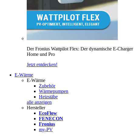
Der Fronius Wattpilot Flex: Der dynamische E-Charger
Home und Pro
Jetzt entdecken!
E-Wärme
E-Wärme
Zubehör
Wärmepumpen
Heizstäbe
alle anzeigen
Hersteller
EcoFlow
FENECON
Fronius
my-PV