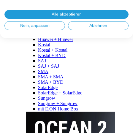
Fronius
Fronius + Fronius
Fronius + BYD
Alle akzeptieren
GoodWe
GoodWe + GoodWe
Nein, anpassen
Ablehnen
GoodWe + BYD
Huawei
Huawei + Huawei
Kostal
Kostal + Kostal
Kostal + BYD
SAJ
SAJ + SAJ
SMA
SMA + SMA
SMA + BYD
SolarEdge
SolarEdge + SolarEdge
Sungrow
Sungrow + Sungrow
mit E.ON Home Box