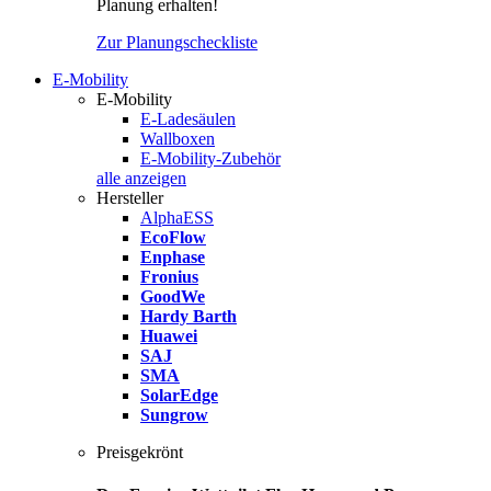
Planung erhalten!
Zur Planungscheckliste
E-Mobility
E-Mobility
E-Ladesäulen
Wallboxen
E-Mobility-Zubehör
alle anzeigen
Hersteller
AlphaESS
EcoFlow
Enphase
Fronius
GoodWe
Hardy Barth
Huawei
SAJ
SMA
SolarEdge
Sungrow
Preisgekrönt