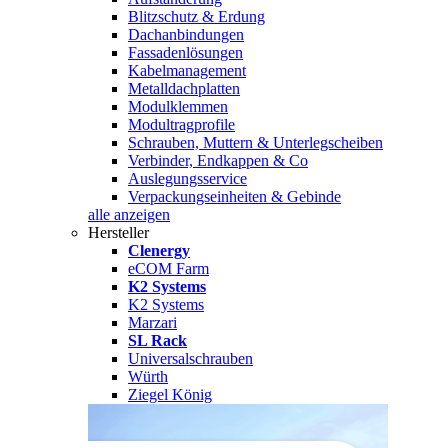
Blitzschutz & Erdung
Dachanbindungen
Fassadenlösungen
Kabelmanagement
Metalldachplatten
Modulklemmen
Modultragprofile
Schrauben, Muttern & Unterlegscheiben
Verbinder, Endkappen & Co
Auslegungsservice
Verpackungseinheiten & Gebinde
alle anzeigen
Hersteller
Clenergy
eCOM Farm
K2 Systems
K2 Systems
Marzari
SL Rack
Universalschrauben
Würth
Ziegel König