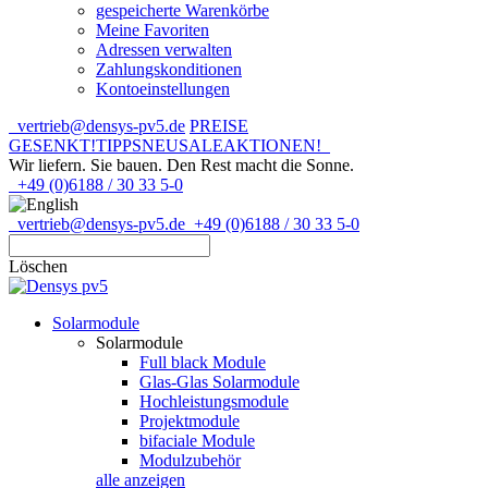
gespeicherte Warenkörbe
Meine Favoriten
Adressen verwalten
Zahlungskonditionen
Kontoeinstellungen
vertrieb@densys-pv5.de
PREISE
GESENKT!
TIPPS
NEU
SALE
AKTIONEN!
Wir liefern. Sie bauen.
Den Rest macht die Sonne.
+49 (0)6188 / 30 33 5-0
vertrieb@densys-pv5.de
+49 (0)6188 / 30 33 5-0
Löschen
Solarmodule
Solarmodule
Full black Module
Glas-Glas Solarmodule
Hochleistungsmodule
Projektmodule
bifaciale Module
Modulzubehör
alle anzeigen