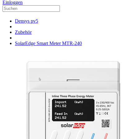
Einloggen
Densys pv5
Zubehör
SolarEdge Smart Meter MTR-240