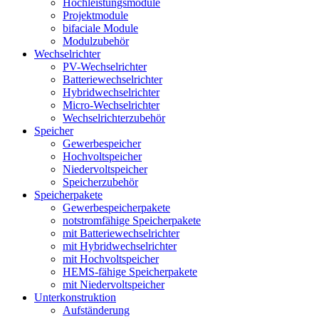
Hochleistungsmodule
Projektmodule
bifaciale Module
Modulzubehör
Wechselrichter
PV-Wechselrichter
Batteriewechselrichter
Hybridwechselrichter
Micro-Wechselrichter
Wechselrichterzubehör
Speicher
Gewerbespeicher
Hochvoltspeicher
Niedervoltspeicher
Speicherzubehör
Speicherpakete
Gewerbespeicherpakete
notstromfähige Speicherpakete
mit Batteriewechselrichter
mit Hybridwechselrichter
mit Hochvoltspeicher
HEMS-fähige Speicherpakete
mit Niedervoltspeicher
Unterkonstruktion
Aufständerung