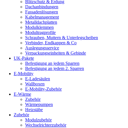
Blitzschutz & Erdung
Dachanbindungen
Fassadenlösungen
Kabelmanagement
Metalldachplatten
Modulklemmen
Modultragprofile
Schrauben, Muttern & Unterlegscheiben
Verbinder, Endkappen & Co
Auslegungsservice
Verpackungseinheiten & Gebinde
UK-Pakete
Befestigung an jedem Sparren
Befestigung an jedem 2. Sparren
E-Mobility
E-Ladesäulen
Wallboxen
E-Mobility-Zubehör
E-Wärme
Zubehör
Wärmepumpen
Heizstäbe
Zubehör
Modulzubehör
Wechselrichterzubehör