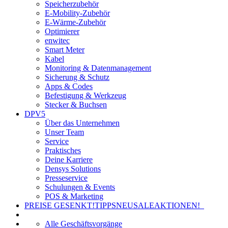
Speicherzubehör
E-Mobility-Zubehör
E-Wärme-Zubehör
Optimierer
enwitec
Smart Meter
Kabel
Monitoring & Datenmanagement
Sicherung & Schutz
Apps & Codes
Befestigung & Werkzeug
Stecker & Buchsen
DPV5
Über das Unternehmen
Unser Team
Service
Praktisches
Deine Karriere
Densys Solutions
Presseservice
Schulungen & Events
POS & Marketing
PREISE GESENKT!
TIPPS
NEU
SALE
AKTIONEN!
Alle Geschäftsvorgänge