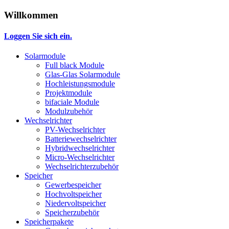
Willkommen
Loggen Sie sich ein.
Solarmodule
Full black Module
Glas-Glas Solarmodule
Hochleistungsmodule
Projektmodule
bifaciale Module
Modulzubehör
Wechselrichter
PV-Wechselrichter
Batteriewechselrichter
Hybridwechselrichter
Micro-Wechselrichter
Wechselrichterzubehör
Speicher
Gewerbespeicher
Hochvoltspeicher
Niedervoltspeicher
Speicherzubehör
Speicherpakete