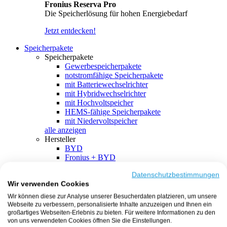
Fronius Reserva Pro
Die Speicherlösung für hohen Energiebedarf
Jetzt entdecken!
Speicherpakete
Speicherpakete
Gewerbespeicherpakete
notstromfähige Speicherpakete
mit Batteriewechselrichter
mit Hybridwechselrichter
mit Hochvoltspeicher
HEMS-fähige Speicherpakete
mit Niedervoltspeicher
alle anzeigen
Hersteller
BYD
Fronius + BYD
GoodWe + BYD
Kostal + BYD
Datenschutzbestimmungen
Wir verwenden Cookies
SMA + BYD
EcoFlow
Wir können diese zur Analyse unserer Besucherdaten platzieren, um unsere
EcoFlow + EcoFlow
Webseite zu verbessern, personalisierte Inhalte anzuzeigen und Ihnen ein
FENECON
großartiges Webseiten-Erlebnis zu bieten. Für weitere Informationen zu den
FENECON + FENECON
von uns verwendeten Cookies öffnen Sie die Einstellungen.