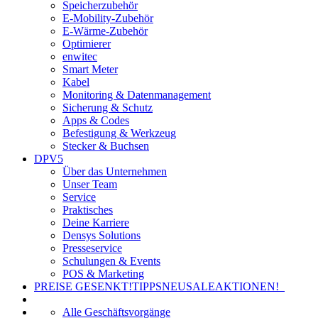
Speicherzubehör
E-Mobility-Zubehör
E-Wärme-Zubehör
Optimierer
enwitec
Smart Meter
Kabel
Monitoring & Datenmanagement
Sicherung & Schutz
Apps & Codes
Befestigung & Werkzeug
Stecker & Buchsen
DPV5
Über das Unternehmen
Unser Team
Service
Praktisches
Deine Karriere
Densys Solutions
Presseservice
Schulungen & Events
POS & Marketing
PREISE GESENKT!
TIPPS
NEU
SALE
AKTIONEN!
Alle Geschäftsvorgänge