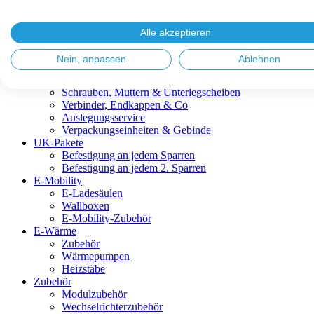
Blitzschutz & Erdung
Dachanbindungen
Fassadenlösungen
Alle akzeptieren
Kabelmanagement
Metalldachplatten
Nein, anpassen
Ablehnen
Modulklemmen
Modultragprofile
Schrauben, Muttern & Unterlegscheiben
Verbinder, Endkappen & Co
Auslegungsservice
Verpackungseinheiten & Gebinde
UK-Pakete
Befestigung an jedem Sparren
Befestigung an jedem 2. Sparren
E-Mobility
E-Ladesäulen
Wallboxen
E-Mobility-Zubehör
E-Wärme
Zubehör
Wärmepumpen
Heizstäbe
Zubehör
Modulzubehör
Wechselrichterzubehör