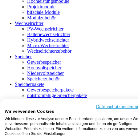
Hochleistungsmodule
Projektmodule
bifaciale Module
Modulzubehör
Wechselrichter
PV-Wechselrichter
Batteriewechselrichter
Hybridwechselrichter
Micro-Wechselrichter
Wechselrichterzubehör
Speicher
Gewerbespeicher
Hochvoltspeicher
Niedervoltspeicher
Speicherzubehör
Speicherpakete
Gewerbespeicherpakete
notstromfähige Speicherpakete
mit Batteriewechselrichter
mit Hybridwechselrichter
Datenschutzbestimm
Wir verwenden Cookies
mit Hochvoltspeicher
HEMS-fähige Speicherpakete
Wir können diese zur Analyse unserer Besucherdaten platzieren, um unsere We
mit Niedervoltspeicher
zu verbessern, personalisierte Inhalte anzuzeigen und Ihnen ein großartiges
Unterkonstruktion
Webseiten-Erlebnis zu bieten. Für weitere Informationen zu den von uns verwe
Aufständerung
Cookies öffnen Sie die Einstellungen.