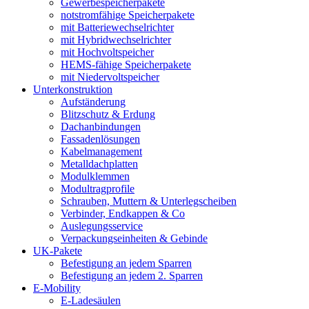
Gewerbespeicherpakete
notstromfähige Speicherpakete
mit Batteriewechselrichter
mit Hybridwechselrichter
mit Hochvoltspeicher
HEMS-fähige Speicherpakete
mit Niedervoltspeicher
Unterkonstruktion
Aufständerung
Blitzschutz & Erdung
Dachanbindungen
Fassadenlösungen
Kabelmanagement
Metalldachplatten
Modulklemmen
Modultragprofile
Schrauben, Muttern & Unterlegscheiben
Verbinder, Endkappen & Co
Auslegungsservice
Verpackungseinheiten & Gebinde
UK-Pakete
Befestigung an jedem Sparren
Befestigung an jedem 2. Sparren
E-Mobility
E-Ladesäulen