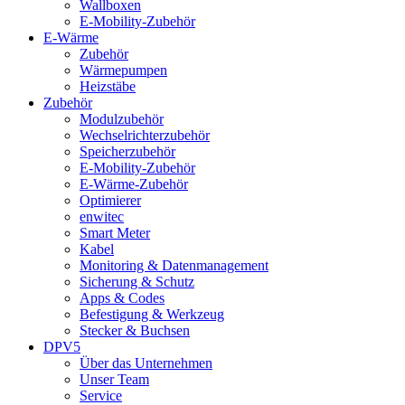
Wallboxen
E-Mobility-Zubehör
E-Wärme
Zubehör
Wärmepumpen
Heizstäbe
Zubehör
Modulzubehör
Wechselrichterzubehör
Speicherzubehör
E-Mobility-Zubehör
E-Wärme-Zubehör
Optimierer
enwitec
Smart Meter
Kabel
Monitoring & Datenmanagement
Sicherung & Schutz
Apps & Codes
Befestigung & Werkzeug
Stecker & Buchsen
DPV5
Über das Unternehmen
Unser Team
Service