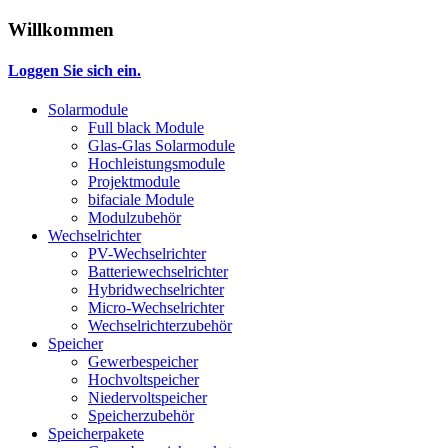
Willkommen
Loggen Sie sich ein.
Solarmodule
Full black Module
Glas-Glas Solarmodule
Hochleistungsmodule
Projektmodule
bifaciale Module
Modulzubehör
Wechselrichter
PV-Wechselrichter
Batteriewechselrichter
Hybridwechselrichter
Micro-Wechselrichter
Wechselrichterzubehör
Speicher
Gewerbespeicher
Hochvoltspeicher
Niedervoltspeicher
Speicherzubehör
Speicherpakete