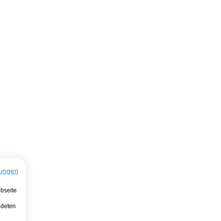
ungen
bseite
ndeten