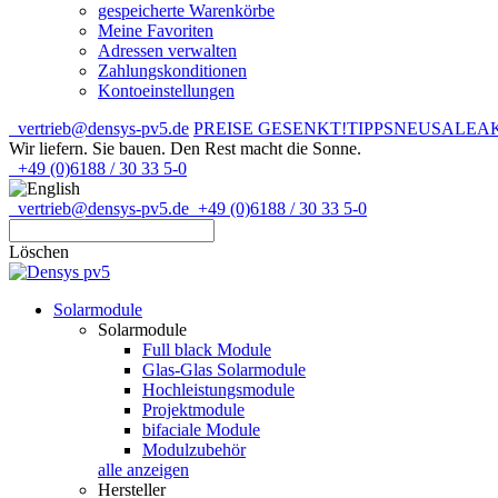
gespeicherte Warenkörbe
Meine Favoriten
Adressen verwalten
Zahlungskonditionen
Kontoeinstellungen
vertrieb@densys-pv5.de
PREISE GESENKT!
TIPPS
NEU
SALE
A
Wir liefern. Sie bauen.
Den Rest macht die Sonne.
+49 (0)6188 / 30 33 5-0
vertrieb@densys-pv5.de
+49 (0)6188 / 30 33 5-0
Löschen
Solarmodule
Solarmodule
Full black Module
Glas-Glas Solarmodule
Hochleistungsmodule
Projektmodule
bifaciale Module
Modulzubehör
alle anzeigen
Hersteller