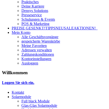
Praktisches
Deine Karriere
Densys Solutions
Presseservice
Schulungen & Events
POS & Marketing
PREISE GESENKT!
TIPPS
NEU
SALE
AKTIONEN!
Mein Konto
Alle Geschäftsvorgänge
gespeicherte Warenkörbe
Meine Favoriten
Adressen verwalten
Zahlungskonditionen
Kontoeinstellungen
Ausloggen
Willkommen
Loggen Sie sich ein.
Kontakt
Solarmodule
Full black Module
Glas-Glas Solarmodule