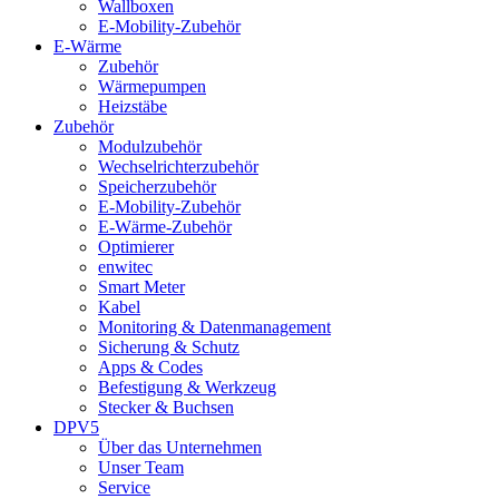
Wallboxen
E-Mobility-Zubehör
E-Wärme
Zubehör
Wärmepumpen
Heizstäbe
Zubehör
Modulzubehör
Wechselrichterzubehör
Speicherzubehör
E-Mobility-Zubehör
E-Wärme-Zubehör
Optimierer
enwitec
Smart Meter
Kabel
Monitoring & Datenmanagement
Sicherung & Schutz
Apps & Codes
Befestigung & Werkzeug
Stecker & Buchsen
DPV5
Über das Unternehmen
Unser Team
Service