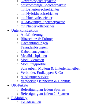
Gewerbespeicherpakete
notstromfähige Speicherpakete
mit Batteriewechselrichter
mit Hybridwechselrichter
mit Hochvoltspeicher
HEMS-fähige Speicherpakete
mit Niedervoltspeicher
Unterkonstruktion
Aufständerung
Blitzschutz & Erdung
Dachanbindungen
Fassadenlösungen
Kabelmanagement
Metalldachplatten
Modulklemmen
Modultragprofile
Schrauben, Muttern & Unterlegscheiben
Verbinder, Endkappen & Co
Auslegungsservice
Verpackungseinheiten & Gebinde
UK-Pakete
Befestigung an jedem Sparren
Befestigung an jedem 2. Sparren
E-Mobility
E-Ladesäulen