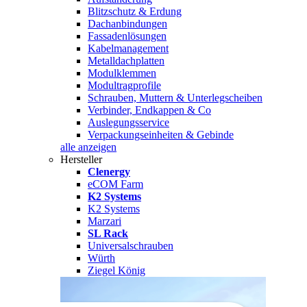
Blitzschutz & Erdung
Dachanbindungen
Fassadenlösungen
Kabelmanagement
Metalldachplatten
Modulklemmen
Modultragprofile
Schrauben, Muttern & Unterlegscheiben
Verbinder, Endkappen & Co
Auslegungsservice
Verpackungseinheiten & Gebinde
alle anzeigen
Hersteller
Clenergy
eCOM Farm
K2 Systems
K2 Systems
Marzari
SL Rack
Universalschrauben
Würth
Ziegel König