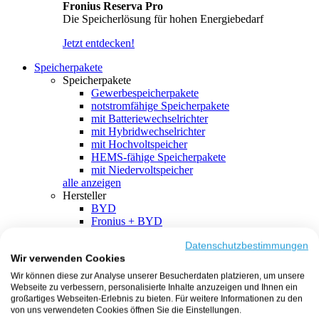
Fronius Reserva Pro
Die Speicherlösung für hohen Energiebedarf
Jetzt entdecken!
Speicherpakete
Speicherpakete
Gewerbespeicherpakete
notstromfähige Speicherpakete
mit Batteriewechselrichter
mit Hybridwechselrichter
mit Hochvoltspeicher
HEMS-fähige Speicherpakete
mit Niedervoltspeicher
alle anzeigen
Hersteller
BYD
Fronius + BYD
GoodWe + BYD
Kostal + BYD
Datenschutzbestimmungen
Wir verwenden Cookies
SMA + BYD
EcoFlow
Wir können diese zur Analyse unserer Besucherdaten platzieren, um unsere
EcoFlow + EcoFlow
Webseite zu verbessern, personalisierte Inhalte anzuzeigen und Ihnen ein
FENECON
großartiges Webseiten-Erlebnis zu bieten. Für weitere Informationen zu den
FENECON + FENECON
von uns verwendeten Cookies öffnen Sie die Einstellungen.