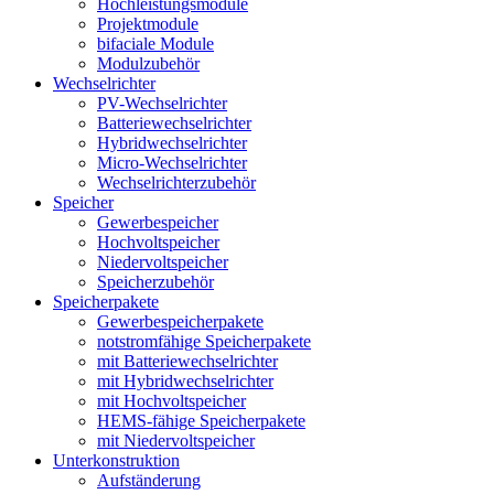
Hochleistungsmodule
Projektmodule
bifaciale Module
Modulzubehör
Wechselrichter
PV-Wechselrichter
Batteriewechselrichter
Hybridwechselrichter
Micro-Wechselrichter
Wechselrichterzubehör
Speicher
Gewerbespeicher
Hochvoltspeicher
Niedervoltspeicher
Speicherzubehör
Speicherpakete
Gewerbespeicherpakete
notstromfähige Speicherpakete
mit Batteriewechselrichter
mit Hybridwechselrichter
mit Hochvoltspeicher
HEMS-fähige Speicherpakete
mit Niedervoltspeicher
Unterkonstruktion
Aufständerung