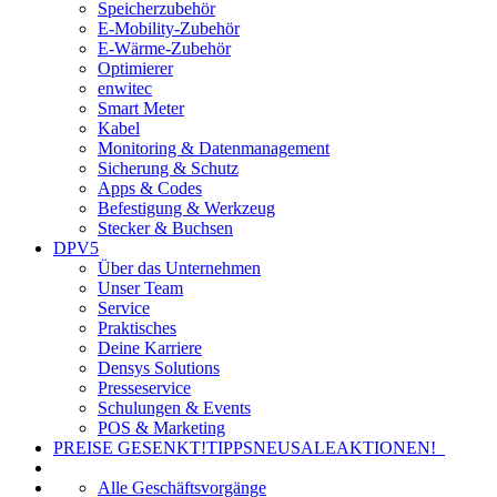
Speicherzubehör
E-Mobility-Zubehör
E-Wärme-Zubehör
Optimierer
enwitec
Smart Meter
Kabel
Monitoring & Datenmanagement
Sicherung & Schutz
Apps & Codes
Befestigung & Werkzeug
Stecker & Buchsen
DPV5
Über das Unternehmen
Unser Team
Service
Praktisches
Deine Karriere
Densys Solutions
Presseservice
Schulungen & Events
POS & Marketing
PREISE GESENKT!
TIPPS
NEU
SALE
AKTIONEN!
Alle Geschäftsvorgänge