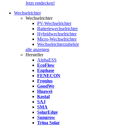
Jetzt entdecken!
Wechselrichter
Wechselrichter
PV-Wechselrichter
Batteriewechselrichter
Hybridwechselrichter
Micro-Wechselrichter
Wechselrichterzubehör
alle anzeigen
Hersteller
AlphaESS
EcoFlow
Enphase
FENECON
Fronius
GoodWe
Huawei
Kostal
SAJ
SMA
SolarEdge
Sungrow
Trina Solar