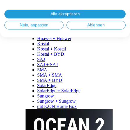
Fronius
Fronius + Fronius
Fronius + BYD
Alle akzeptieren
GoodWe
GoodWe + GoodWe
Nein, anpassen
Ablehnen
GoodWe + BYD
Huawei
Huawei + Huawei
Kostal
Kostal + Kostal
Kostal + BYD
SAJ
SAJ + SAJ
SMA
SMA + SMA
SMA + BYD
SolarEdge
SolarEdge + SolarEdge
Sungrow
Sungrow + Sungrow
mit E.ON Home Box