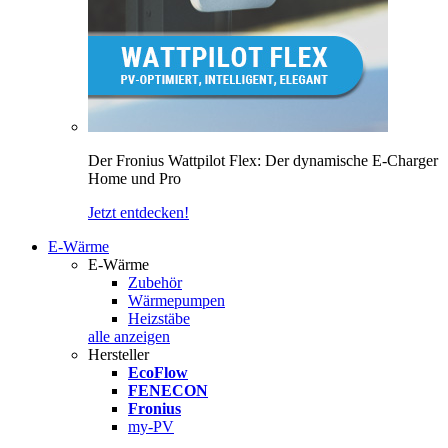
Der Fronius Wattpilot Flex: Der dynamische E-Charger
Home und Pro
Jetzt entdecken!
E-Wärme
E-Wärme
Zubehör
Wärmepumpen
Heizstäbe
alle anzeigen
Hersteller
EcoFlow
FENECON
Fronius
my-PV