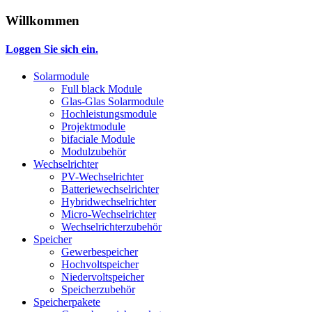
Willkommen
Loggen Sie sich ein.
Solarmodule
Full black Module
Glas-Glas Solarmodule
Hochleistungsmodule
Projektmodule
bifaciale Module
Modulzubehör
Wechselrichter
PV-Wechselrichter
Batteriewechselrichter
Hybridwechselrichter
Micro-Wechselrichter
Wechselrichterzubehör
Speicher
Gewerbespeicher
Hochvoltspeicher
Niedervoltspeicher
Speicherzubehör
Speicherpakete