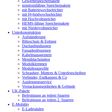
Gewerbespeicherpakete
notstromfähige Speicherpakete
mit Batteriewechselrichter
mit Hybridwechselrichter
mit Hochvoltspeicher
HEMS-fähige Speicherpakete
mit Niedervoltspeicher
Unterkonstruktion
Aufständerung
Blitzschutz & Erdung
Dachanbindungen
Fassadenlösungen
Kabelmanagement
Metalldachplatten
Modulklemmen
Modultragprofile
Schrauben, Muttern & Unterlegscheiben
Verbinder, Endkappen & Co
Auslegungsservice
Verpackungseinheiten & Gebinde
UK-Pakete
Befestigung an jedem Sparren
Befestigung an jedem 2. Sparren
E-Mobility
E-Ladesäulen