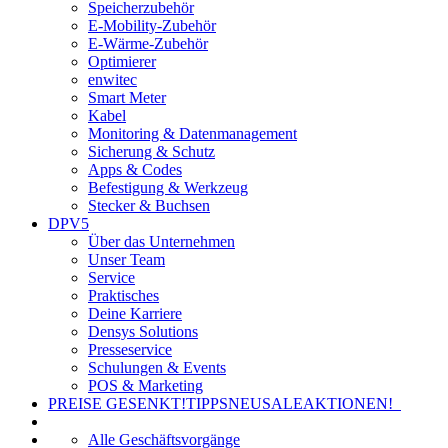
Speicherzubehör
E-Mobility-Zubehör
E-Wärme-Zubehör
Optimierer
enwitec
Smart Meter
Kabel
Monitoring & Datenmanagement
Sicherung & Schutz
Apps & Codes
Befestigung & Werkzeug
Stecker & Buchsen
DPV5
Über das Unternehmen
Unser Team
Service
Praktisches
Deine Karriere
Densys Solutions
Presseservice
Schulungen & Events
POS & Marketing
PREISE GESENKT!
TIPPS
NEU
SALE
AKTIONEN!
Alle Geschäftsvorgänge