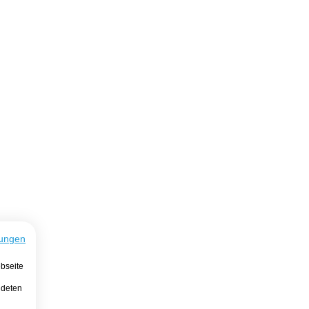
ungen
bseite
ndeten