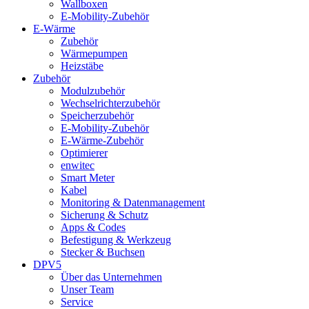
Wallboxen
E-Mobility-Zubehör
E-Wärme
Zubehör
Wärmepumpen
Heizstäbe
Zubehör
Modulzubehör
Wechselrichterzubehör
Speicherzubehör
E-Mobility-Zubehör
E-Wärme-Zubehör
Optimierer
enwitec
Smart Meter
Kabel
Monitoring & Datenmanagement
Sicherung & Schutz
Apps & Codes
Befestigung & Werkzeug
Stecker & Buchsen
DPV5
Über das Unternehmen
Unser Team
Service