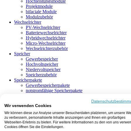
Hochleistungsmodule
Projektmodule
bifaciale Module
Modulzubehör
Wechselrichter
PV-Wechselrichter
Batteriewechselrichter
Hybridwechselrichter
Micro-Wechselrichter
Wechselrichterzubehör
Speicher
Gewerbespeicher
Hochvoltspeicher
Niedervoltspeicher
Speicherzubehör
Speicherpakete
Gewerbespeicherpakete
notstromfähige Speicherpakete
mit Batteriewechselrichter
mit Hybridwechselrichter
Datenschutzbestimm
Wir verwenden Cookies
mit Hochvoltspeicher
HEMS-fähige Speicherpakete
Wir können diese zur Analyse unserer Besucherdaten platzieren, um unsere We
mit Niedervoltspeicher
zu verbessern, personalisierte Inhalte anzuzeigen und Ihnen ein großartiges
Unterkonstruktion
Webseiten-Erlebnis zu bieten. Für weitere Informationen zu den von uns verwe
Aufständerung
Cookies öffnen Sie die Einstellungen.