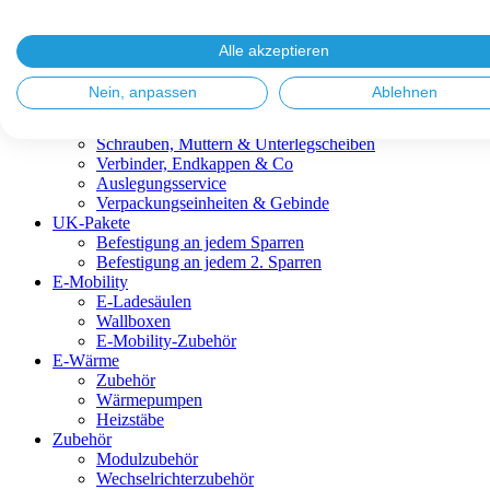
Blitzschutz & Erdung
Dachanbindungen
Fassadenlösungen
Alle akzeptieren
Kabelmanagement
Metalldachplatten
Nein, anpassen
Ablehnen
Modulklemmen
Modultragprofile
Schrauben, Muttern & Unterlegscheiben
Verbinder, Endkappen & Co
Auslegungsservice
Verpackungseinheiten & Gebinde
UK-Pakete
Befestigung an jedem Sparren
Befestigung an jedem 2. Sparren
E-Mobility
E-Ladesäulen
Wallboxen
E-Mobility-Zubehör
E-Wärme
Zubehör
Wärmepumpen
Heizstäbe
Zubehör
Modulzubehör
Wechselrichterzubehör