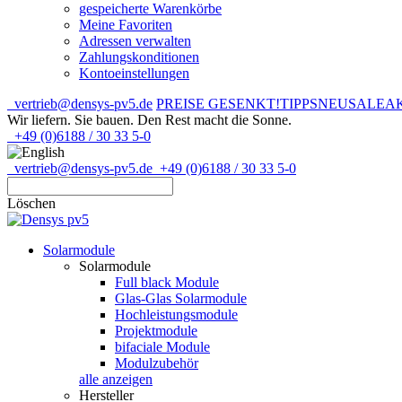
gespeicherte Warenkörbe
Meine Favoriten
Adressen verwalten
Zahlungskonditionen
Kontoeinstellungen
vertrieb@densys-pv5.de
PREISE GESENKT!
TIPPS
NEU
SALE
A
Wir liefern. Sie bauen.
Den Rest macht die Sonne.
+49 (0)6188 / 30 33 5-0
vertrieb@densys-pv5.de
+49 (0)6188 / 30 33 5-0
Löschen
Solarmodule
Solarmodule
Full black Module
Glas-Glas Solarmodule
Hochleistungsmodule
Projektmodule
bifaciale Module
Modulzubehör
alle anzeigen
Hersteller