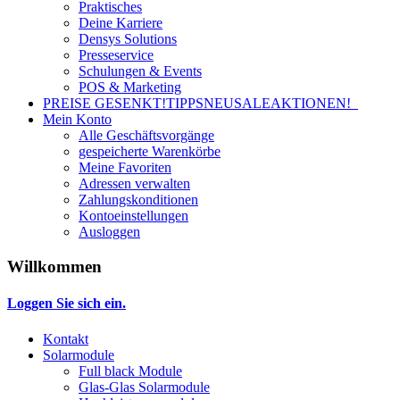
Praktisches
Deine Karriere
Densys Solutions
Presseservice
Schulungen & Events
POS & Marketing
PREISE GESENKT!
TIPPS
NEU
SALE
AKTIONEN!
Mein Konto
Alle Geschäftsvorgänge
gespeicherte Warenkörbe
Meine Favoriten
Adressen verwalten
Zahlungskonditionen
Kontoeinstellungen
Ausloggen
Willkommen
Loggen Sie sich ein.
Kontakt
Solarmodule
Full black Module
Glas-Glas Solarmodule