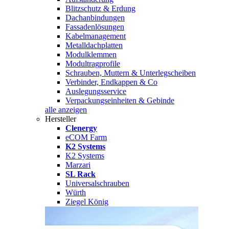
Blitzschutz & Erdung
Dachanbindungen
Fassadenlösungen
Kabelmanagement
Metalldachplatten
Modulklemmen
Modultragprofile
Schrauben, Muttern & Unterlegscheiben
Verbinder, Endkappen & Co
Auslegungsservice
Verpackungseinheiten & Gebinde
alle anzeigen
Hersteller
Clenergy
eCOM Farm
K2 Systems
K2 Systems
Marzari
SL Rack
Universalschrauben
Würth
Ziegel König