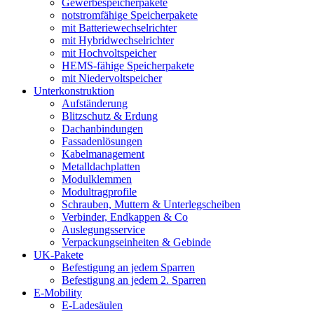
Gewerbespeicherpakete
notstromfähige Speicherpakete
mit Batteriewechselrichter
mit Hybridwechselrichter
mit Hochvoltspeicher
HEMS-fähige Speicherpakete
mit Niedervoltspeicher
Unterkonstruktion
Aufständerung
Blitzschutz & Erdung
Dachanbindungen
Fassadenlösungen
Kabelmanagement
Metalldachplatten
Modulklemmen
Modultragprofile
Schrauben, Muttern & Unterlegscheiben
Verbinder, Endkappen & Co
Auslegungsservice
Verpackungseinheiten & Gebinde
UK-Pakete
Befestigung an jedem Sparren
Befestigung an jedem 2. Sparren
E-Mobility
E-Ladesäulen