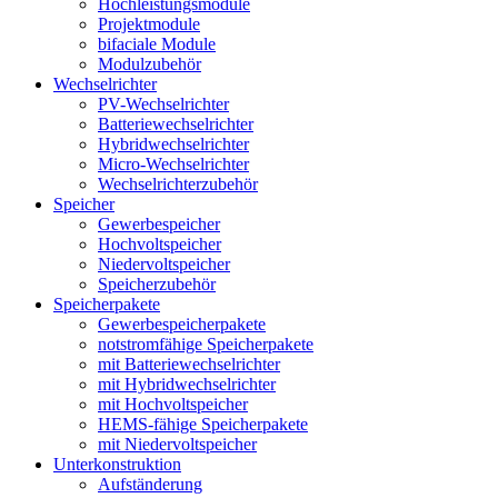
Hochleistungsmodule
Projektmodule
bifaciale Module
Modulzubehör
Wechselrichter
PV-Wechselrichter
Batteriewechselrichter
Hybridwechselrichter
Micro-Wechselrichter
Wechselrichterzubehör
Speicher
Gewerbespeicher
Hochvoltspeicher
Niedervoltspeicher
Speicherzubehör
Speicherpakete
Gewerbespeicherpakete
notstromfähige Speicherpakete
mit Batteriewechselrichter
mit Hybridwechselrichter
mit Hochvoltspeicher
HEMS-fähige Speicherpakete
mit Niedervoltspeicher
Unterkonstruktion
Aufständerung