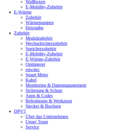
Wallboxen
E-Mobility-Zubehör
E-Wärme
Zubehör
Wärmepumpen
Heizstäbe
Zubehör
Modulzubehör
Wechselrichterzubehör
Speicherzubehör
E-Mobility-Zubehör
E-Wärme-Zubehör
Optimierer
enwitec
Smart Meter
Kabel
Monitoring & Datenmanagement
Sicherung & Schutz
Apps & Codes
Befestigung & Werkzeug
Stecker & Buchsen
DPV5
Über das Unternehmen
Unser Team
Service