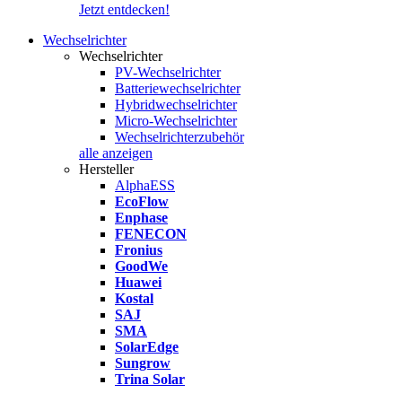
Jetzt entdecken!
Wechselrichter
Wechselrichter
PV-Wechselrichter
Batteriewechselrichter
Hybridwechselrichter
Micro-Wechselrichter
Wechselrichterzubehör
alle anzeigen
Hersteller
AlphaESS
EcoFlow
Enphase
FENECON
Fronius
GoodWe
Huawei
Kostal
SAJ
SMA
SolarEdge
Sungrow
Trina Solar