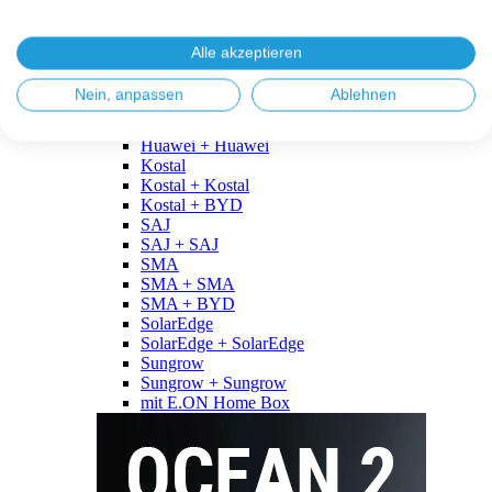
Fronius
Fronius + Fronius
Fronius + BYD
Alle akzeptieren
GoodWe
GoodWe + GoodWe
Nein, anpassen
Ablehnen
GoodWe + BYD
Huawei
Huawei + Huawei
Kostal
Kostal + Kostal
Kostal + BYD
SAJ
SAJ + SAJ
SMA
SMA + SMA
SMA + BYD
SolarEdge
SolarEdge + SolarEdge
Sungrow
Sungrow + Sungrow
mit E.ON Home Box