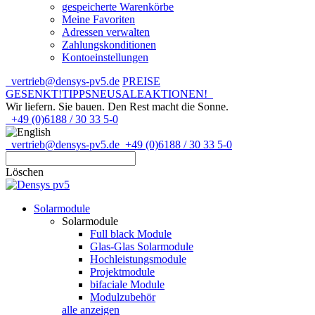
gespeicherte Warenkörbe
Meine Favoriten
Adressen verwalten
Zahlungskonditionen
Kontoeinstellungen
vertrieb@densys-pv5.de
PREISE
GESENKT!
TIPPS
NEU
SALE
AKTIONEN!
Wir liefern. Sie bauen.
Den Rest macht die Sonne.
+49 (0)6188 / 30 33 5-0
vertrieb@densys-pv5.de
+49 (0)6188 / 30 33 5-0
Löschen
Solarmodule
Solarmodule
Full black Module
Glas-Glas Solarmodule
Hochleistungsmodule
Projektmodule
bifaciale Module
Modulzubehör
alle anzeigen