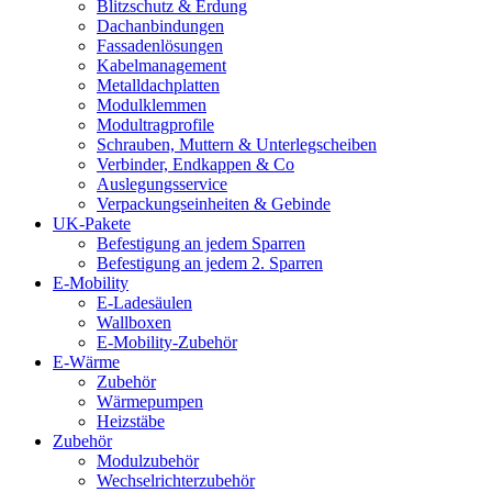
Blitzschutz & Erdung
Dachanbindungen
Fassadenlösungen
Kabelmanagement
Metalldachplatten
Modulklemmen
Modultragprofile
Schrauben, Muttern & Unterlegscheiben
Verbinder, Endkappen & Co
Auslegungsservice
Verpackungseinheiten & Gebinde
UK-Pakete
Befestigung an jedem Sparren
Befestigung an jedem 2. Sparren
E-Mobility
E-Ladesäulen
Wallboxen
E-Mobility-Zubehör
E-Wärme
Zubehör
Wärmepumpen
Heizstäbe
Zubehör
Modulzubehör
Wechselrichterzubehör