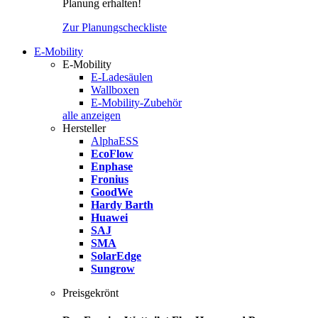
Planung erhalten!
Zur Planungscheckliste
E-Mobility
E-Mobility
E-Ladesäulen
Wallboxen
E-Mobility-Zubehör
alle anzeigen
Hersteller
AlphaESS
EcoFlow
Enphase
Fronius
GoodWe
Hardy Barth
Huawei
SAJ
SMA
SolarEdge
Sungrow
Preisgekrönt