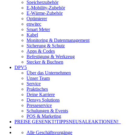
Speicherzubehör
E-Mobility-Zubehör
E-Wärme-Zubehör
Optimierer
enwitec
Smart Meter
Kabel
Monitoring & Datenmanagement
Sicherung & Schutz
Apps & Codes
Befestigung & Werkzeug
Stecker & Buchsen
DPV5
Über das Unternehmen
Unser Team
Service
Praktisches
Deine Karriere
Densys Solutions
Presseservice
Schulungen & Events
POS & Marketing
PREISE GESENKT!
TIPPS
NEU
SALE
AKTIONEN!
Alle Geschäftsvorgänge