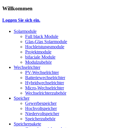
Willkommen
Loggen Sie sich ein.
Solarmodule
Full black Module
Glas-Glas Solarmodule
Hochleistungsmodule
Projektmodule
bifaciale Module
Modulzubehör
Wechselrichter
PV-Wechselrichter
Batteriewechselrichter
Hybridwechselrichter
Micro-Wechselrichter
Wechselrichterzubehör
Speicher
Gewerbespeicher
Hochvoltspeicher
Niedervoltspeicher
Speicherzubehör
Speicherpakete