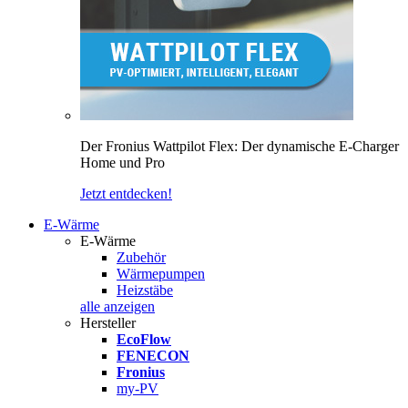
Der Fronius Wattpilot Flex: Der dynamische E-Charger
Home und Pro
Jetzt entdecken!
E-Wärme
E-Wärme
Zubehör
Wärmepumpen
Heizstäbe
alle anzeigen
Hersteller
EcoFlow
FENECON
Fronius
my-PV