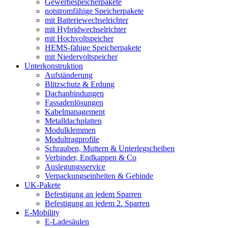
Gewerbespeicherpakete
notstromfähige Speicherpakete
mit Batteriewechselrichter
mit Hybridwechselrichter
mit Hochvoltspeicher
HEMS-fähige Speicherpakete
mit Niedervoltspeicher
Unterkonstruktion
Aufständerung
Blitzschutz & Erdung
Dachanbindungen
Fassadenlösungen
Kabelmanagement
Metalldachplatten
Modulklemmen
Modultragprofile
Schrauben, Muttern & Unterlegscheiben
Verbinder, Endkappen & Co
Auslegungsservice
Verpackungseinheiten & Gebinde
UK-Pakete
Befestigung an jedem Sparren
Befestigung an jedem 2. Sparren
E-Mobility
E-Ladesäulen