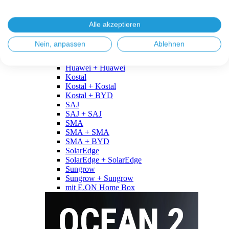
Fronius
Fronius + Fronius
Fronius + BYD
Alle akzeptieren
GoodWe
GoodWe + GoodWe
Nein, anpassen
Ablehnen
GoodWe + BYD
Huawei
Huawei + Huawei
Kostal
Kostal + Kostal
Kostal + BYD
SAJ
SAJ + SAJ
SMA
SMA + SMA
SMA + BYD
SolarEdge
SolarEdge + SolarEdge
Sungrow
Sungrow + Sungrow
mit E.ON Home Box