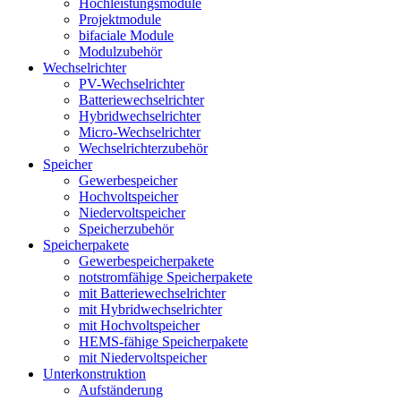
Hochleistungsmodule
Projektmodule
bifaciale Module
Modulzubehör
Wechselrichter
PV-Wechselrichter
Batteriewechselrichter
Hybridwechselrichter
Micro-Wechselrichter
Wechselrichterzubehör
Speicher
Gewerbespeicher
Hochvoltspeicher
Niedervoltspeicher
Speicherzubehör
Speicherpakete
Gewerbespeicherpakete
notstromfähige Speicherpakete
mit Batteriewechselrichter
mit Hybridwechselrichter
mit Hochvoltspeicher
HEMS-fähige Speicherpakete
mit Niedervoltspeicher
Unterkonstruktion
Aufständerung