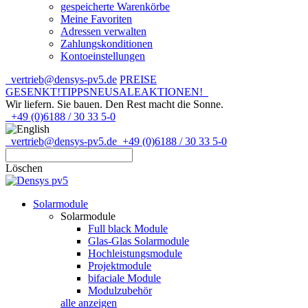
gespeicherte Warenkörbe
Meine Favoriten
Adressen verwalten
Zahlungskonditionen
Kontoeinstellungen
vertrieb@densys-pv5.de
PREISE
GESENKT!
TIPPS
NEU
SALE
AKTIONEN!
Wir liefern. Sie bauen.
Den Rest macht die Sonne.
+49 (0)6188 / 30 33 5-0
vertrieb@densys-pv5.de
+49 (0)6188 / 30 33 5-0
Löschen
Solarmodule
Solarmodule
Full black Module
Glas-Glas Solarmodule
Hochleistungsmodule
Projektmodule
bifaciale Module
Modulzubehör
alle anzeigen