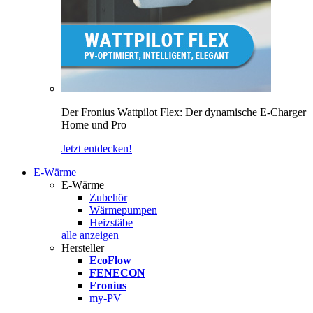
Der Fronius Wattpilot Flex: Der dynamische E-Charger
Home und Pro
Jetzt entdecken!
E-Wärme
E-Wärme
Zubehör
Wärmepumpen
Heizstäbe
alle anzeigen
Hersteller
EcoFlow
FENECON
Fronius
my-PV