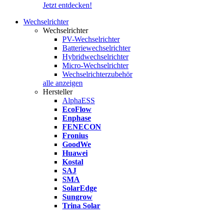
Jetzt entdecken!
Wechselrichter
Wechselrichter
PV-Wechselrichter
Batteriewechselrichter
Hybridwechselrichter
Micro-Wechselrichter
Wechselrichterzubehör
alle anzeigen
Hersteller
AlphaESS
EcoFlow
Enphase
FENECON
Fronius
GoodWe
Huawei
Kostal
SAJ
SMA
SolarEdge
Sungrow
Trina Solar