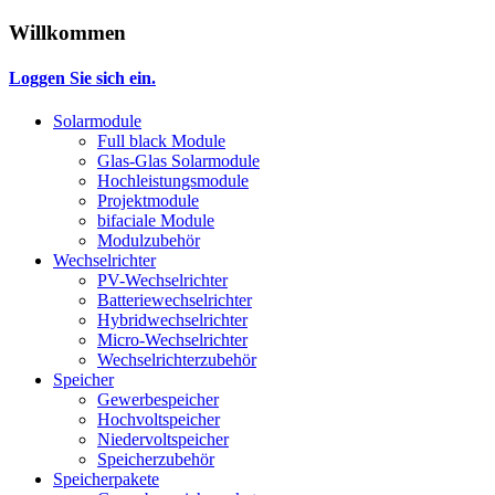
Willkommen
Loggen Sie sich ein.
Solarmodule
Full black Module
Glas-Glas Solarmodule
Hochleistungsmodule
Projektmodule
bifaciale Module
Modulzubehör
Wechselrichter
PV-Wechselrichter
Batteriewechselrichter
Hybridwechselrichter
Micro-Wechselrichter
Wechselrichterzubehör
Speicher
Gewerbespeicher
Hochvoltspeicher
Niedervoltspeicher
Speicherzubehör
Speicherpakete