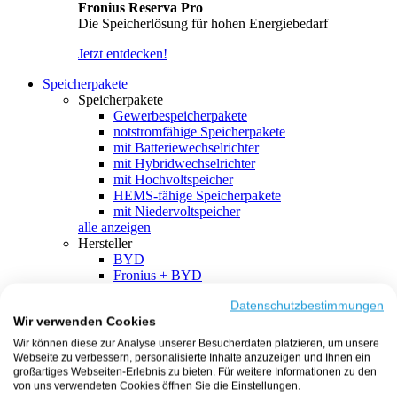
Fronius Reserva Pro
Die Speicherlösung für hohen Energiebedarf
Jetzt entdecken!
Speicherpakete
Speicherpakete
Gewerbespeicherpakete
notstromfähige Speicherpakete
mit Batteriewechselrichter
mit Hybridwechselrichter
mit Hochvoltspeicher
HEMS-fähige Speicherpakete
mit Niedervoltspeicher
alle anzeigen
Hersteller
BYD
Fronius + BYD
GoodWe + BYD
Kostal + BYD
Datenschutzbestimmungen
Wir verwenden Cookies
SMA + BYD
EcoFlow
Wir können diese zur Analyse unserer Besucherdaten platzieren, um unsere
EcoFlow + EcoFlow
Webseite zu verbessern, personalisierte Inhalte anzuzeigen und Ihnen ein
FENECON
großartiges Webseiten-Erlebnis zu bieten. Für weitere Informationen zu den
FENECON + FENECON
von uns verwendeten Cookies öffnen Sie die Einstellungen.