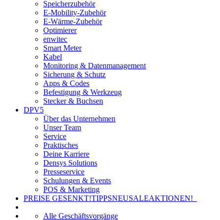
Speicherzubehör
E-Mobility-Zubehör
E-Wärme-Zubehör
Optimierer
enwitec
Smart Meter
Kabel
Monitoring & Datenmanagement
Sicherung & Schutz
Apps & Codes
Befestigung & Werkzeug
Stecker & Buchsen
DPV5
Über das Unternehmen
Unser Team
Service
Praktisches
Deine Karriere
Densys Solutions
Presseservice
Schulungen & Events
POS & Marketing
PREISE GESENKT!
TIPPS
NEU
SALE
AKTIONEN!
Alle Geschäftsvorgänge