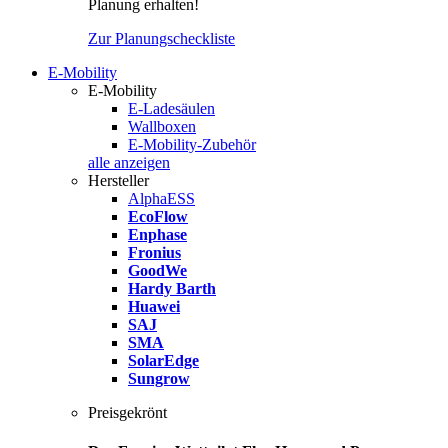
Planung erhalten!
Zur Planungscheckliste
E-Mobility
E-Mobility
E-Ladesäulen
Wallboxen
E-Mobility-Zubehör
alle anzeigen
Hersteller
AlphaESS
EcoFlow
Enphase
Fronius
GoodWe
Hardy Barth
Huawei
SAJ
SMA
SolarEdge
Sungrow
Preisgekrönt