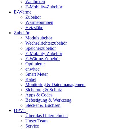
Wallboxen
E-Mobility-Zubehör
E-Wärme
Zubehör
Wärmepumpen
Heizstäbe
Zubehör
Modulzubehör
Wechselrichterzubehör
Speicherzubehör
E-Mobility-Zubehör
E-Wärme-Zubehör
Optimierer
enwitec
Smart Meter
Kabel
Monitoring & Datenmanagement
Sicherung & Schutz
Apps & Codes
Befestigung & Werkzeug
Stecker & Buchsen
DPV5
Über das Unternehmen
Unser Team
Service