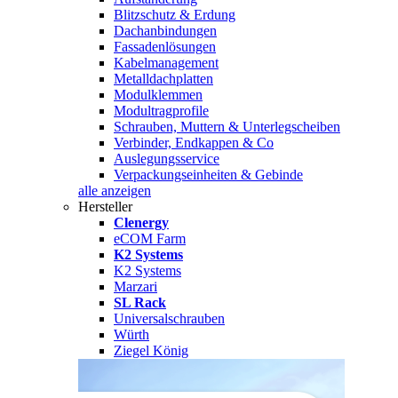
Blitzschutz & Erdung
Dachanbindungen
Fassadenlösungen
Kabelmanagement
Metalldachplatten
Modulklemmen
Modultragprofile
Schrauben, Muttern & Unterlegscheiben
Verbinder, Endkappen & Co
Auslegungsservice
Verpackungseinheiten & Gebinde
alle anzeigen
Hersteller
Clenergy
eCOM Farm
K2 Systems
K2 Systems
Marzari
SL Rack
Universalschrauben
Würth
Ziegel König