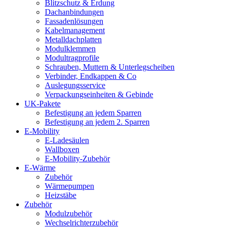
Blitzschutz & Erdung
Dachanbindungen
Fassadenlösungen
Kabelmanagement
Metalldachplatten
Modulklemmen
Modultragprofile
Schrauben, Muttern & Unterlegscheiben
Verbinder, Endkappen & Co
Auslegungsservice
Verpackungseinheiten & Gebinde
UK-Pakete
Befestigung an jedem Sparren
Befestigung an jedem 2. Sparren
E-Mobility
E-Ladesäulen
Wallboxen
E-Mobility-Zubehör
E-Wärme
Zubehör
Wärmepumpen
Heizstäbe
Zubehör
Modulzubehör
Wechselrichterzubehör