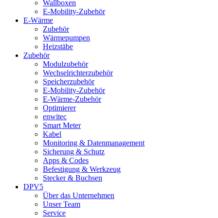
Wallboxen
E-Mobility-Zubehör
E-Wärme
Zubehör
Wärmepumpen
Heizstäbe
Zubehör
Modulzubehör
Wechselrichterzubehör
Speicherzubehör
E-Mobility-Zubehör
E-Wärme-Zubehör
Optimierer
enwitec
Smart Meter
Kabel
Monitoring & Datenmanagement
Sicherung & Schutz
Apps & Codes
Befestigung & Werkzeug
Stecker & Buchsen
DPV5
Über das Unternehmen
Unser Team
Service