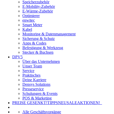
Speicherzubehör
E-Mobility-Zubehör
E-Wärme-Zubehör
Optimierer
enwitec
Smart Meter
Kabel
Monitoring & Datenmanagement
Sicherung & Schutz
Apps & Codes
Befestigung & Werkzeug
Stecker & Buchsen
DPV5
Über das Unternehmen
Unser Team
Service
Praktisches
Deine Karriere
Densys Solutions
Presseservice
Schulungen & Events
POS & Marketing
PREISE GESENKT!
TIPPS
NEU
SALE
AKTIONEN!
Alle Geschäftsvorgänge