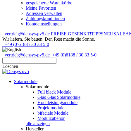
gespeicherte Warenkörbe
Meine Favoriten
Adressen verwalten
Zahlungskonditionen
Kontoeinstellungen
vertrieb@densys-pv5.de
PREISE GESENKT!
TIPPS
NEU
SALE
A
Wir liefern. Sie bauen.
Den Rest macht die Sonne.
+49 (0)6188 / 30 33 5-0
vertrieb@densys-pv5.de
+49 (0)6188 / 30 33 5-0
Löschen
Solarmodule
Solarmodule
Full black Module
Glas-Glas Solarmodule
Hochleistungsmodule
Projektmodule
bifaciale Module
Modulzubehör
alle anzeigen
Hersteller