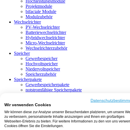
Hochleistungsmodule
Projektmodule
bifaciale Module
Modulzubehör
Wechselrichter
PV-Wechselrichter
Batteriewechselrichter
Hybridwechselrichter
Micro-Wechselrichter
Wechselrichterzubehör
Speicher
Gewerbespeicher
Hochvoltspeicher
Niedervoltspeicher
Speicherzubehör
Speicherpakete
Gewerbespeicherpakete
notstromfähige Speicherpakete
mit Batteriewechselrichter
mit Hybridwechselrichter
Datenschutzbestimm
Wir verwenden Cookies
mit Hochvoltspeicher
HEMS-fähige Speicherpakete
Wir können diese zur Analyse unserer Besucherdaten platzieren, um unsere We
mit Niedervoltspeicher
zu verbessern, personalisierte Inhalte anzuzeigen und Ihnen ein großartiges
Unterkonstruktion
Webseiten-Erlebnis zu bieten. Für weitere Informationen zu den von uns verwe
Aufständerung
Cookies öffnen Sie die Einstellungen.