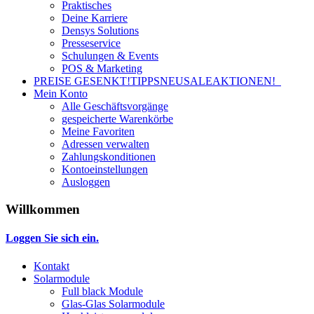
Praktisches
Deine Karriere
Densys Solutions
Presseservice
Schulungen & Events
POS & Marketing
PREISE GESENKT!
TIPPS
NEU
SALE
AKTIONEN!
Mein Konto
Alle Geschäftsvorgänge
gespeicherte Warenkörbe
Meine Favoriten
Adressen verwalten
Zahlungskonditionen
Kontoeinstellungen
Ausloggen
Willkommen
Loggen Sie sich ein.
Kontakt
Solarmodule
Full black Module
Glas-Glas Solarmodule