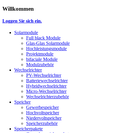
Willkommen
Loggen Sie sich ein.
Solarmodule
Full black Module
Glas-Glas Solarmodule
Hochleistungsmodule
Projektmodule
bifaciale Module
Modulzubehör
Wechselrichter
PV-Wechselrichter
Batteriewechselrichter
Hybridwechselrichter
Micro-Wechselrichter
Wechselrichterzubehör
Speicher
Gewerbespeicher
Hochvoltspeicher
Niedervoltspeicher
Speicherzubehör
Speicherpakete