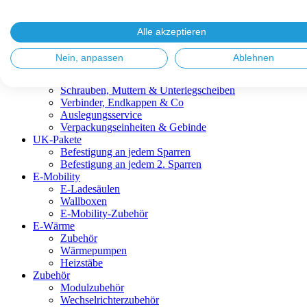
Blitzschutz & Erdung
Dachanbindungen
Fassadenlösungen
Alle akzeptieren
Kabelmanagement
Metalldachplatten
Nein, anpassen
Ablehnen
Modulklemmen
Modultragprofile
Schrauben, Muttern & Unterlegscheiben
Verbinder, Endkappen & Co
Auslegungsservice
Verpackungseinheiten & Gebinde
UK-Pakete
Befestigung an jedem Sparren
Befestigung an jedem 2. Sparren
E-Mobility
E-Ladesäulen
Wallboxen
E-Mobility-Zubehör
E-Wärme
Zubehör
Wärmepumpen
Heizstäbe
Zubehör
Modulzubehör
Wechselrichterzubehör