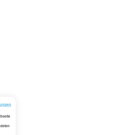
ungen
bseite
ndeten