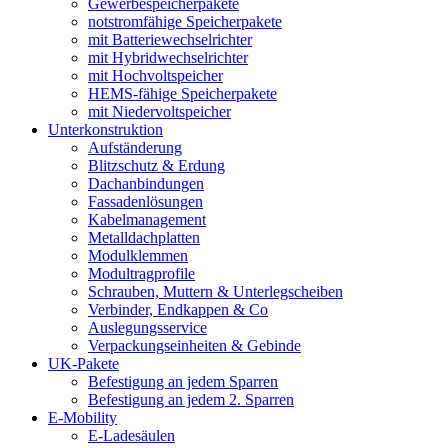
Gewerbespeicherpakete
notstromfähige Speicherpakete
mit Batteriewechselrichter
mit Hybridwechselrichter
mit Hochvoltspeicher
HEMS-fähige Speicherpakete
mit Niedervoltspeicher
Unterkonstruktion
Aufständerung
Blitzschutz & Erdung
Dachanbindungen
Fassadenlösungen
Kabelmanagement
Metalldachplatten
Modulklemmen
Modultragprofile
Schrauben, Muttern & Unterlegscheiben
Verbinder, Endkappen & Co
Auslegungsservice
Verpackungseinheiten & Gebinde
UK-Pakete
Befestigung an jedem Sparren
Befestigung an jedem 2. Sparren
E-Mobility
E-Ladesäulen