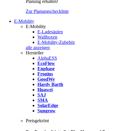
Planung erhalten!
Zur Planungscheckliste
E-Mobility
E-Mobility
E-Ladesäulen
Wallboxen
E-Mobility-Zubehör
alle anzeigen
Hersteller
AlphaESS
EcoFlow
Enphase
Fronius
GoodWe
Hardy Barth
Huawei
SAJ
SMA
SolarEdge
Sungrow
Preisgekrönt