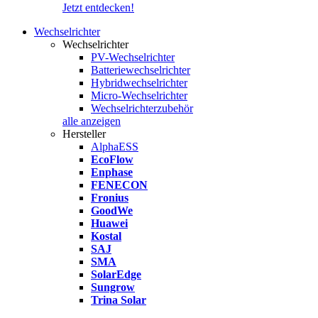
Jetzt entdecken!
Wechselrichter
Wechselrichter
PV-Wechselrichter
Batteriewechselrichter
Hybridwechselrichter
Micro-Wechselrichter
Wechselrichterzubehör
alle anzeigen
Hersteller
AlphaESS
EcoFlow
Enphase
FENECON
Fronius
GoodWe
Huawei
Kostal
SAJ
SMA
SolarEdge
Sungrow
Trina Solar