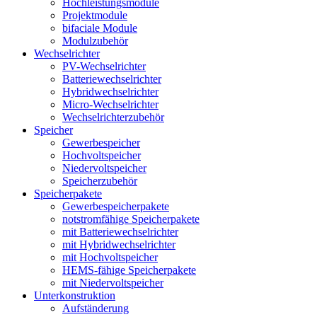
Hochleistungsmodule
Projektmodule
bifaciale Module
Modulzubehör
Wechselrichter
PV-Wechselrichter
Batteriewechselrichter
Hybridwechselrichter
Micro-Wechselrichter
Wechselrichterzubehör
Speicher
Gewerbespeicher
Hochvoltspeicher
Niedervoltspeicher
Speicherzubehör
Speicherpakete
Gewerbespeicherpakete
notstromfähige Speicherpakete
mit Batteriewechselrichter
mit Hybridwechselrichter
mit Hochvoltspeicher
HEMS-fähige Speicherpakete
mit Niedervoltspeicher
Unterkonstruktion
Aufständerung