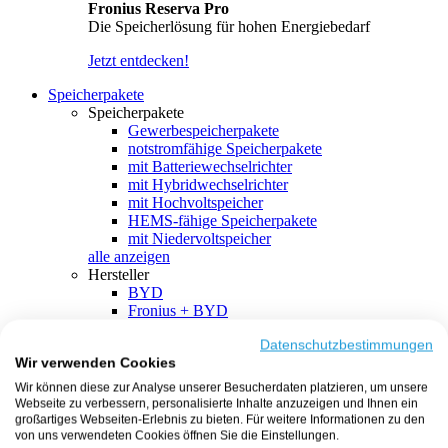
Fronius Reserva Pro
Die Speicherlösung für hohen Energiebedarf
Jetzt entdecken!
Speicherpakete
Speicherpakete
Gewerbespeicherpakete
notstromfähige Speicherpakete
mit Batteriewechselrichter
mit Hybridwechselrichter
mit Hochvoltspeicher
HEMS-fähige Speicherpakete
mit Niedervoltspeicher
alle anzeigen
Hersteller
BYD
Fronius + BYD
GoodWe + BYD
Kostal + BYD
Datenschutzbestimmungen
Wir verwenden Cookies
SMA + BYD
EcoFlow
Wir können diese zur Analyse unserer Besucherdaten platzieren, um unsere
EcoFlow + EcoFlow
Webseite zu verbessern, personalisierte Inhalte anzuzeigen und Ihnen ein
FENECON
großartiges Webseiten-Erlebnis zu bieten. Für weitere Informationen zu den
FENECON + FENECON
von uns verwendeten Cookies öffnen Sie die Einstellungen.