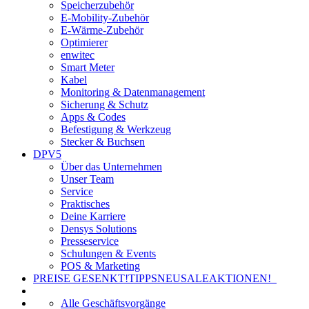
Speicherzubehör
E-Mobility-Zubehör
E-Wärme-Zubehör
Optimierer
enwitec
Smart Meter
Kabel
Monitoring & Datenmanagement
Sicherung & Schutz
Apps & Codes
Befestigung & Werkzeug
Stecker & Buchsen
DPV5
Über das Unternehmen
Unser Team
Service
Praktisches
Deine Karriere
Densys Solutions
Presseservice
Schulungen & Events
POS & Marketing
PREISE GESENKT!
TIPPS
NEU
SALE
AKTIONEN!
Alle Geschäftsvorgänge