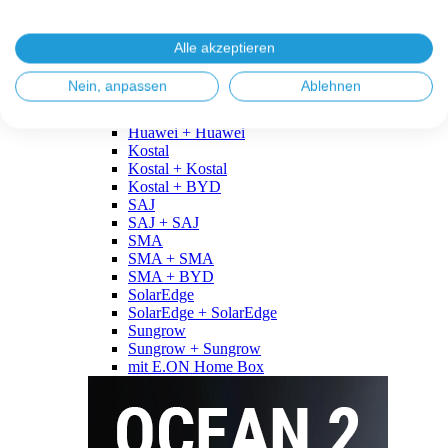
Fronius
Fronius + Fronius
Fronius + BYD
Alle akzeptieren
GoodWe
GoodWe + GoodWe
Nein, anpassen
Ablehnen
GoodWe + BYD
Huawei
Huawei + Huawei
Kostal
Kostal + Kostal
Kostal + BYD
SAJ
SAJ + SAJ
SMA
SMA + SMA
SMA + BYD
SolarEdge
SolarEdge + SolarEdge
Sungrow
Sungrow + Sungrow
mit E.ON Home Box