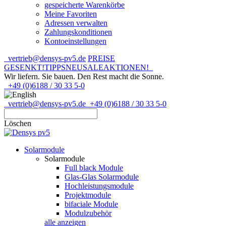
gespeicherte Warenkörbe
Meine Favoriten
Adressen verwalten
Zahlungskonditionen
Kontoeinstellungen
vertrieb@densys-pv5.de
PREISE
GESENKT!
TIPPS
NEU
SALE
AKTIONEN!
Wir liefern. Sie bauen.
Den Rest macht die Sonne.
+49 (0)6188 / 30 33 5-0
vertrieb@densys-pv5.de
+49 (0)6188 / 30 33 5-0
Löschen
Solarmodule
Solarmodule
Full black Module
Glas-Glas Solarmodule
Hochleistungsmodule
Projektmodule
bifaciale Module
Modulzubehör
alle anzeigen