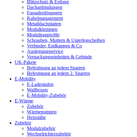
Blitzschutz & Erdung
Dachanbindungen
Fassadenlösungen
Kabelmanagement
Metalldachplatten
Modulklemmen
Modultragprofile
Schrauben, Muttern & Unterlegscheiben
Verbinder, Endkappen & Co
Auslegungsservice
Verpackungseinheiten & Gebinde
UK-Pakete
Befestigung an jedem Sparren
Befestigung an jedem 2. Sparren
E-Mobility
E-Ladesäulen
Wallboxen
E-Mobility-Zubehör
E-Wärme
Zubehör
Wärmepumpen
Heizstäbe
Zubehör
Modulzubehör
Wechselrichterzubehör