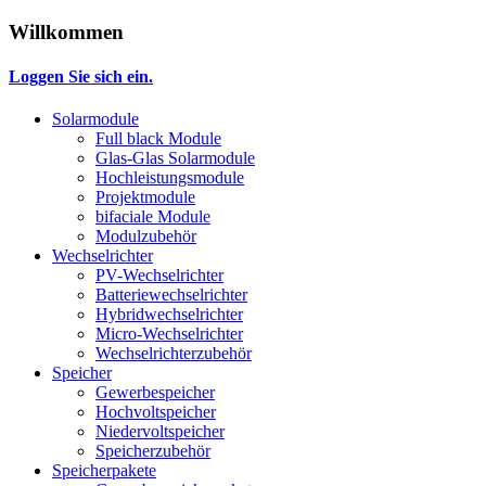
Willkommen
Loggen Sie sich ein.
Solarmodule
Full black Module
Glas-Glas Solarmodule
Hochleistungsmodule
Projektmodule
bifaciale Module
Modulzubehör
Wechselrichter
PV-Wechselrichter
Batteriewechselrichter
Hybridwechselrichter
Micro-Wechselrichter
Wechselrichterzubehör
Speicher
Gewerbespeicher
Hochvoltspeicher
Niedervoltspeicher
Speicherzubehör
Speicherpakete