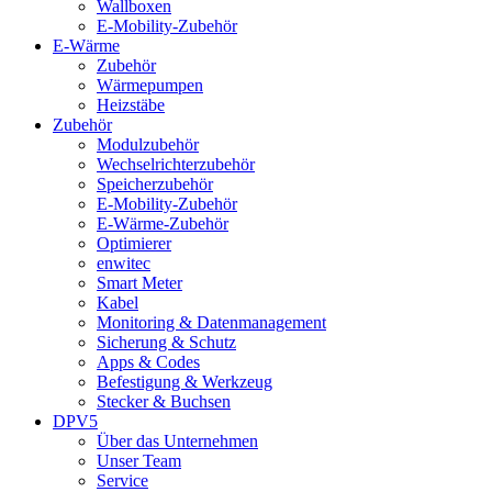
Wallboxen
E-Mobility-Zubehör
E-Wärme
Zubehör
Wärmepumpen
Heizstäbe
Zubehör
Modulzubehör
Wechselrichterzubehör
Speicherzubehör
E-Mobility-Zubehör
E-Wärme-Zubehör
Optimierer
enwitec
Smart Meter
Kabel
Monitoring & Datenmanagement
Sicherung & Schutz
Apps & Codes
Befestigung & Werkzeug
Stecker & Buchsen
DPV5
Über das Unternehmen
Unser Team
Service