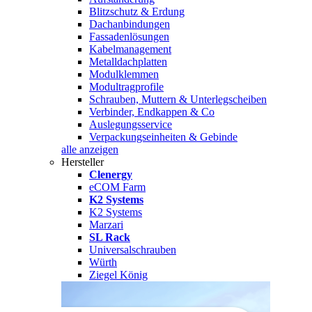
Blitzschutz & Erdung
Dachanbindungen
Fassadenlösungen
Kabelmanagement
Metalldachplatten
Modulklemmen
Modultragprofile
Schrauben, Muttern & Unterlegscheiben
Verbinder, Endkappen & Co
Auslegungsservice
Verpackungseinheiten & Gebinde
alle anzeigen
Hersteller
Clenergy
eCOM Farm
K2 Systems
K2 Systems
Marzari
SL Rack
Universalschrauben
Würth
Ziegel König