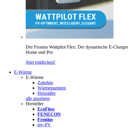
Der Fronius Wattpilot Flex: Der dynamische E-Charger
Home und Pro
Jetzt entdecken!
E-Wärme
E-Wärme
Zubehör
Wärmepumpen
Heizstäbe
alle anzeigen
Hersteller
EcoFlow
FENECON
Fronius
my-PV