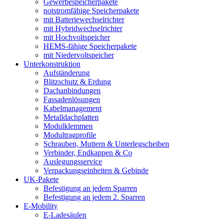
Gewerbespeicherpakete
notstromfähige Speicherpakete
mit Batteriewechselrichter
mit Hybridwechselrichter
mit Hochvoltspeicher
HEMS-fähige Speicherpakete
mit Niedervoltspeicher
Unterkonstruktion
Aufständerung
Blitzschutz & Erdung
Dachanbindungen
Fassadenlösungen
Kabelmanagement
Metalldachplatten
Modulklemmen
Modultragprofile
Schrauben, Muttern & Unterlegscheiben
Verbinder, Endkappen & Co
Auslegungsservice
Verpackungseinheiten & Gebinde
UK-Pakete
Befestigung an jedem Sparren
Befestigung an jedem 2. Sparren
E-Mobility
E-Ladesäulen