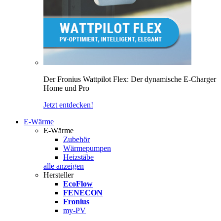
Der Fronius Wattpilot Flex: Der dynamische E-Charger
Home und Pro
Jetzt entdecken!
E-Wärme
E-Wärme
Zubehör
Wärmepumpen
Heizstäbe
alle anzeigen
Hersteller
EcoFlow
FENECON
Fronius
my-PV