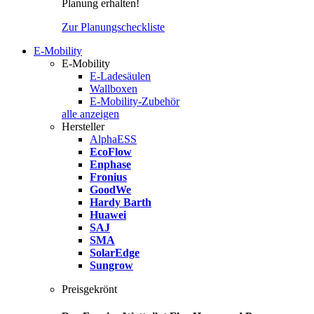
Planung erhalten!
Zur Planungscheckliste
E-Mobility
E-Mobility
E-Ladesäulen
Wallboxen
E-Mobility-Zubehör
alle anzeigen
Hersteller
AlphaESS
EcoFlow
Enphase
Fronius
GoodWe
Hardy Barth
Huawei
SAJ
SMA
SolarEdge
Sungrow
Preisgekrönt