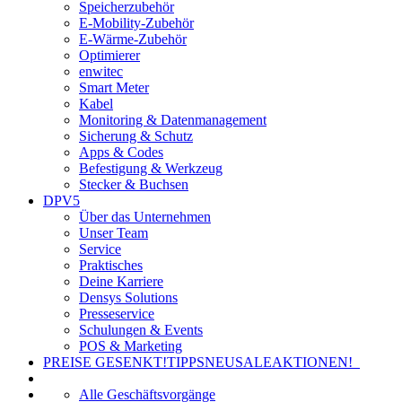
Speicherzubehör
E-Mobility-Zubehör
E-Wärme-Zubehör
Optimierer
enwitec
Smart Meter
Kabel
Monitoring & Datenmanagement
Sicherung & Schutz
Apps & Codes
Befestigung & Werkzeug
Stecker & Buchsen
DPV5
Über das Unternehmen
Unser Team
Service
Praktisches
Deine Karriere
Densys Solutions
Presseservice
Schulungen & Events
POS & Marketing
PREISE GESENKT!
TIPPS
NEU
SALE
AKTIONEN!
Alle Geschäftsvorgänge