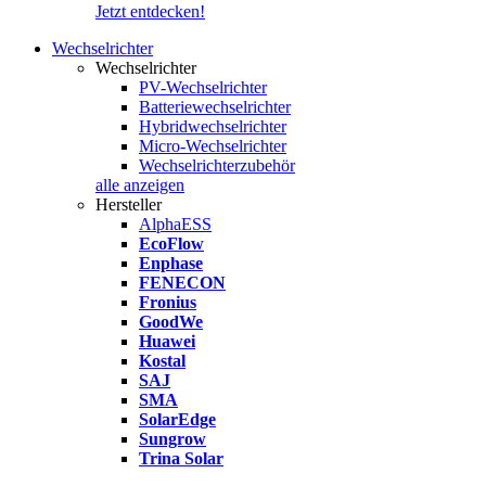
Jetzt entdecken!
Wechselrichter
Wechselrichter
PV-Wechselrichter
Batteriewechselrichter
Hybridwechselrichter
Micro-Wechselrichter
Wechselrichterzubehör
alle anzeigen
Hersteller
AlphaESS
EcoFlow
Enphase
FENECON
Fronius
GoodWe
Huawei
Kostal
SAJ
SMA
SolarEdge
Sungrow
Trina Solar