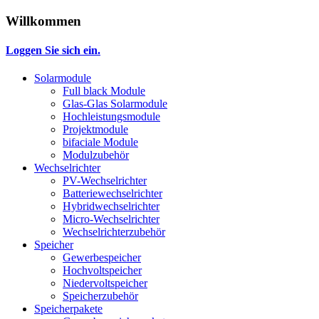
Willkommen
Loggen Sie sich ein.
Solarmodule
Full black Module
Glas-Glas Solarmodule
Hochleistungsmodule
Projektmodule
bifaciale Module
Modulzubehör
Wechselrichter
PV-Wechselrichter
Batteriewechselrichter
Hybridwechselrichter
Micro-Wechselrichter
Wechselrichterzubehör
Speicher
Gewerbespeicher
Hochvoltspeicher
Niedervoltspeicher
Speicherzubehör
Speicherpakete