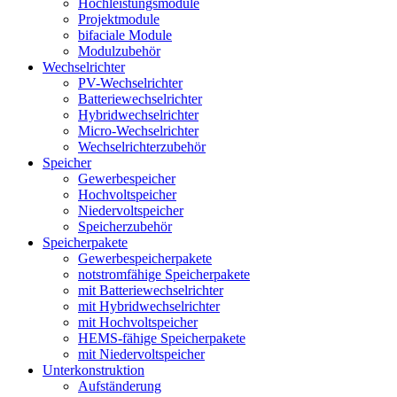
Hochleistungsmodule
Projektmodule
bifaciale Module
Modulzubehör
Wechselrichter
PV-Wechselrichter
Batteriewechselrichter
Hybridwechselrichter
Micro-Wechselrichter
Wechselrichterzubehör
Speicher
Gewerbespeicher
Hochvoltspeicher
Niedervoltspeicher
Speicherzubehör
Speicherpakete
Gewerbespeicherpakete
notstromfähige Speicherpakete
mit Batteriewechselrichter
mit Hybridwechselrichter
mit Hochvoltspeicher
HEMS-fähige Speicherpakete
mit Niedervoltspeicher
Unterkonstruktion
Aufständerung