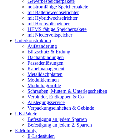
Gewerbespeicherpakete
notstromfähige Speicherpakete
mit Batteriewechselrichter
mit Hybridwechselrichter
mit Hochvoltspeicher
HEMS-fähige Speicherpakete
mit Niedervoltspeicher
Unterkonstruktion
Aufständerung
Blitzschutz & Erdung
Dachanbindungen
Fassadenlösungen
Kabelmanagement
Metalldachplatten
Modulklemmen
Modultragprofile
Schrauben, Muttern & Unterlegscheiben
Verbinder, Endkappen & Co
Auslegungsservice
Verpackungseinheiten & Gebinde
UK-Pakete
Befestigung an jedem Sparren
Befestigung an jedem 2. Sparren
E-Mobility
E-Ladesäulen