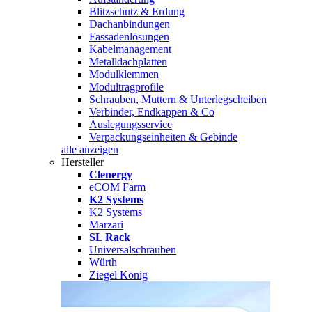
Blitzschutz & Erdung
Dachanbindungen
Fassadenlösungen
Kabelmanagement
Metalldachplatten
Modulklemmen
Modultragprofile
Schrauben, Muttern & Unterlegscheiben
Verbinder, Endkappen & Co
Auslegungsservice
Verpackungseinheiten & Gebinde
alle anzeigen
Hersteller
Clenergy
eCOM Farm
K2 Systems
K2 Systems
Marzari
SL Rack
Universalschrauben
Würth
Ziegel König