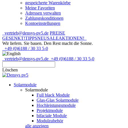
gespeicherte Warenkörbe
Meine Favoriten
Adressen verwalten
Zahlungskonditionen
Kontoeinstellungen
vertrieb@densys-pv5.de
PREISE
GESENKT!
TIPPS
NEU
SALE
AKTIONEN!
Wir liefern. Sie bauen.
Den Rest macht die Sonne.
+49 (0)6188 / 30 33 5-0
vertrieb@densys-pv5.de
+49 (0)6188 / 30 33 5-0
Löschen
Solarmodule
Solarmodule
Full black Module
Glas-Glas Solarmodule
Hochleistungsmodule
Projektmodule
bifaciale Module
Modulzubehör
alle anzeigen