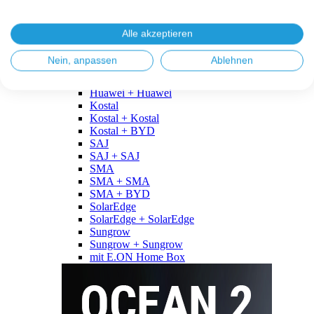
Fronius
Fronius + Fronius
Fronius + BYD
Alle akzeptieren
GoodWe
GoodWe + GoodWe
Nein, anpassen
Ablehnen
GoodWe + BYD
Huawei
Huawei + Huawei
Kostal
Kostal + Kostal
Kostal + BYD
SAJ
SAJ + SAJ
SMA
SMA + SMA
SMA + BYD
SolarEdge
SolarEdge + SolarEdge
Sungrow
Sungrow + Sungrow
mit E.ON Home Box