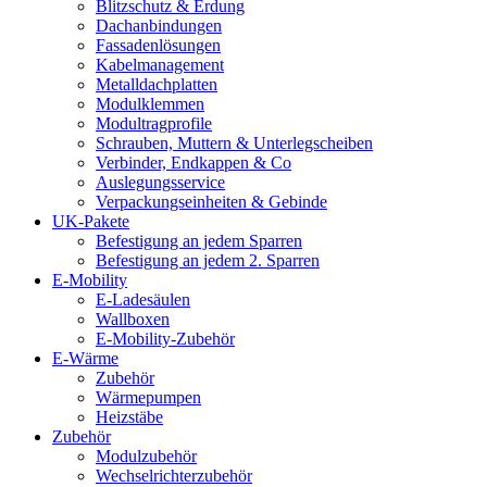
Blitzschutz & Erdung
Dachanbindungen
Fassadenlösungen
Kabelmanagement
Metalldachplatten
Modulklemmen
Modultragprofile
Schrauben, Muttern & Unterlegscheiben
Verbinder, Endkappen & Co
Auslegungsservice
Verpackungseinheiten & Gebinde
UK-Pakete
Befestigung an jedem Sparren
Befestigung an jedem 2. Sparren
E-Mobility
E-Ladesäulen
Wallboxen
E-Mobility-Zubehör
E-Wärme
Zubehör
Wärmepumpen
Heizstäbe
Zubehör
Modulzubehör
Wechselrichterzubehör