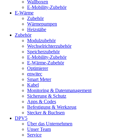
Wallboxen
E-Mobility-Zubehör
E-Wärme
Zubehör
Wärmepumpen
Heizstäbe
Zubehör
Modulzubehör
Wechselrichterzubehör
Speicherzubehör
E-Mobility-Zubehör
E-Wärme-Zubehör
Optimierer
enwitec
Smart Meter
Kabel
Monitoring & Datenmanagement
Sicherung & Schutz
Apps & Codes
Befestigung & Werkzeug
Stecker & Buchsen
DPV5
Über das Unternehmen
Unser Team
Service