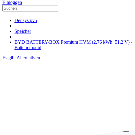
Einloggen
Densys pv5
Speicher
BYD BATTERY-BOX Premium HVM (2,76 kWh, 51,2 V) -
Batteriemodul
Es gibt Alternativen