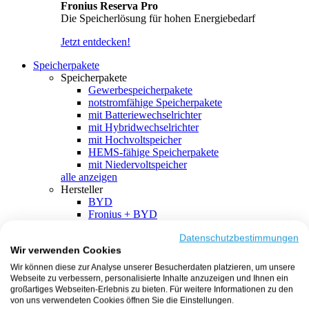
Fronius Reserva Pro
Die Speicherlösung für hohen Energiebedarf
Jetzt entdecken!
Speicherpakete
Speicherpakete
Gewerbespeicherpakete
notstromfähige Speicherpakete
mit Batteriewechselrichter
mit Hybridwechselrichter
mit Hochvoltspeicher
HEMS-fähige Speicherpakete
mit Niedervoltspeicher
alle anzeigen
Hersteller
BYD
Fronius + BYD
GoodWe + BYD
Kostal + BYD
Datenschutzbestimmungen
Wir verwenden Cookies
SMA + BYD
EcoFlow
Wir können diese zur Analyse unserer Besucherdaten platzieren, um unsere
EcoFlow + EcoFlow
Webseite zu verbessern, personalisierte Inhalte anzuzeigen und Ihnen ein
FENECON
großartiges Webseiten-Erlebnis zu bieten. Für weitere Informationen zu den
FENECON + FENECON
von uns verwendeten Cookies öffnen Sie die Einstellungen.