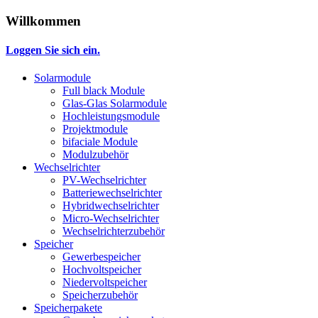
Willkommen
Loggen Sie sich ein.
Solarmodule
Full black Module
Glas-Glas Solarmodule
Hochleistungsmodule
Projektmodule
bifaciale Module
Modulzubehör
Wechselrichter
PV-Wechselrichter
Batteriewechselrichter
Hybridwechselrichter
Micro-Wechselrichter
Wechselrichterzubehör
Speicher
Gewerbespeicher
Hochvoltspeicher
Niedervoltspeicher
Speicherzubehör
Speicherpakete