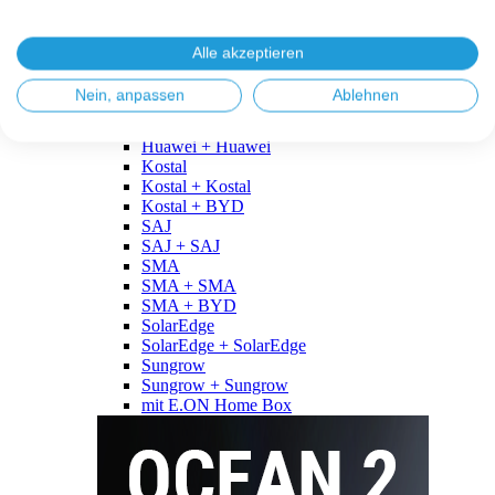
Fronius
Fronius + Fronius
Fronius + BYD
Alle akzeptieren
GoodWe
GoodWe + GoodWe
Nein, anpassen
Ablehnen
GoodWe + BYD
Huawei
Huawei + Huawei
Kostal
Kostal + Kostal
Kostal + BYD
SAJ
SAJ + SAJ
SMA
SMA + SMA
SMA + BYD
SolarEdge
SolarEdge + SolarEdge
Sungrow
Sungrow + Sungrow
mit E.ON Home Box