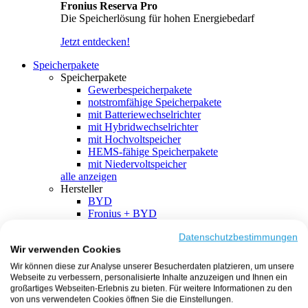
Fronius Reserva Pro
Die Speicherlösung für hohen Energiebedarf
Jetzt entdecken!
Speicherpakete
Speicherpakete
Gewerbespeicherpakete
notstromfähige Speicherpakete
mit Batteriewechselrichter
mit Hybridwechselrichter
mit Hochvoltspeicher
HEMS-fähige Speicherpakete
mit Niedervoltspeicher
alle anzeigen
Hersteller
BYD
Fronius + BYD
GoodWe + BYD
Kostal + BYD
Datenschutzbestimmungen
Wir verwenden Cookies
SMA + BYD
EcoFlow
Wir können diese zur Analyse unserer Besucherdaten platzieren, um unsere
EcoFlow + EcoFlow
Webseite zu verbessern, personalisierte Inhalte anzuzeigen und Ihnen ein
FENECON
großartiges Webseiten-Erlebnis zu bieten. Für weitere Informationen zu den
FENECON + FENECON
von uns verwendeten Cookies öffnen Sie die Einstellungen.