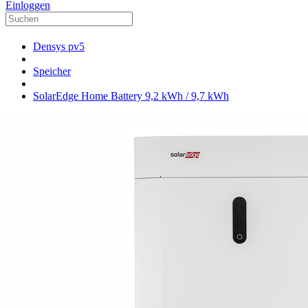
Einloggen
Densys pv5
Speicher
SolarEdge Home Battery 9,2 kWh / 9,7 kWh