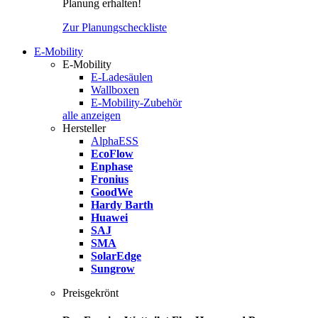
Planung erhalten!
Zur Planungscheckliste
E-Mobility
E-Mobility
E-Ladesäulen
Wallboxen
E-Mobility-Zubehör
alle anzeigen
Hersteller
AlphaESS
EcoFlow
Enphase
Fronius
GoodWe
Hardy Barth
Huawei
SAJ
SMA
SolarEdge
Sungrow
Preisgekrönt