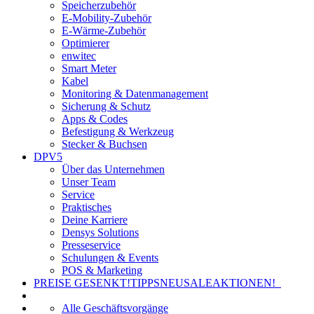
Speicherzubehör
E-Mobility-Zubehör
E-Wärme-Zubehör
Optimierer
enwitec
Smart Meter
Kabel
Monitoring & Datenmanagement
Sicherung & Schutz
Apps & Codes
Befestigung & Werkzeug
Stecker & Buchsen
DPV5
Über das Unternehmen
Unser Team
Service
Praktisches
Deine Karriere
Densys Solutions
Presseservice
Schulungen & Events
POS & Marketing
PREISE GESENKT!
TIPPS
NEU
SALE
AKTIONEN!
Alle Geschäftsvorgänge