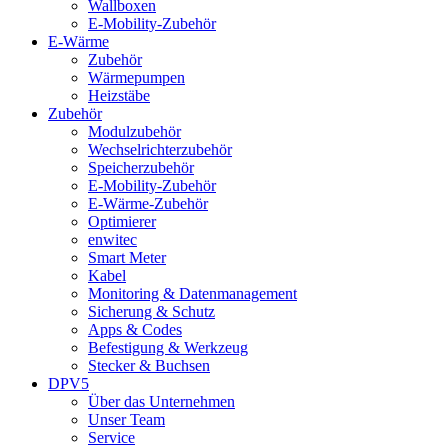
Wallboxen
E-Mobility-Zubehör
E-Wärme
Zubehör
Wärmepumpen
Heizstäbe
Zubehör
Modulzubehör
Wechselrichterzubehör
Speicherzubehör
E-Mobility-Zubehör
E-Wärme-Zubehör
Optimierer
enwitec
Smart Meter
Kabel
Monitoring & Datenmanagement
Sicherung & Schutz
Apps & Codes
Befestigung & Werkzeug
Stecker & Buchsen
DPV5
Über das Unternehmen
Unser Team
Service