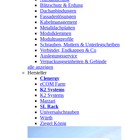
Blitzschutz & Erdung
Dachanbindungen
Fassadenlösungen
Kabelmanagement
Metalldachplatten
Modulklemmen
Modultragprofile
Schrauben, Muttern & Unterlegscheiben
Verbinder, Endkappen & Co
Auslegungsservice
Verpackungseinheiten & Gebinde
alle anzeigen
Hersteller
Clenergy
eCOM Farm
K2 Systems
K2 Systems
Marzari
SL Rack
Universalschrauben
Würth
Ziegel König