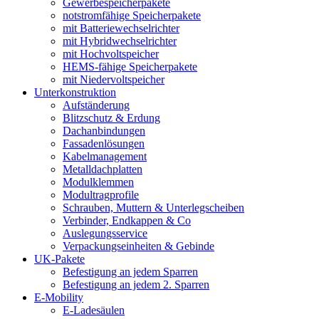
Gewerbespeicherpakete
notstromfähige Speicherpakete
mit Batteriewechselrichter
mit Hybridwechselrichter
mit Hochvoltspeicher
HEMS-fähige Speicherpakete
mit Niedervoltspeicher
Unterkonstruktion
Aufständerung
Blitzschutz & Erdung
Dachanbindungen
Fassadenlösungen
Kabelmanagement
Metalldachplatten
Modulklemmen
Modultragprofile
Schrauben, Muttern & Unterlegscheiben
Verbinder, Endkappen & Co
Auslegungsservice
Verpackungseinheiten & Gebinde
UK-Pakete
Befestigung an jedem Sparren
Befestigung an jedem 2. Sparren
E-Mobility
E-Ladesäulen