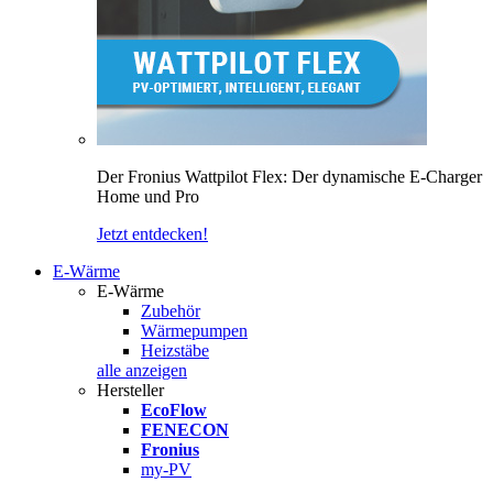
Der Fronius Wattpilot Flex: Der dynamische E-Charger
Home und Pro
Jetzt entdecken!
E-Wärme
E-Wärme
Zubehör
Wärmepumpen
Heizstäbe
alle anzeigen
Hersteller
EcoFlow
FENECON
Fronius
my-PV