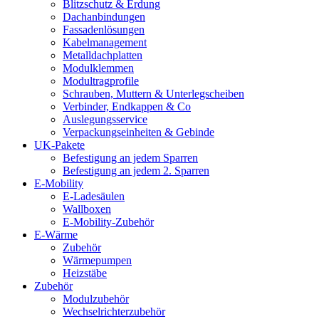
Blitzschutz & Erdung
Dachanbindungen
Fassadenlösungen
Kabelmanagement
Metalldachplatten
Modulklemmen
Modultragprofile
Schrauben, Muttern & Unterlegscheiben
Verbinder, Endkappen & Co
Auslegungsservice
Verpackungseinheiten & Gebinde
UK-Pakete
Befestigung an jedem Sparren
Befestigung an jedem 2. Sparren
E-Mobility
E-Ladesäulen
Wallboxen
E-Mobility-Zubehör
E-Wärme
Zubehör
Wärmepumpen
Heizstäbe
Zubehör
Modulzubehör
Wechselrichterzubehör