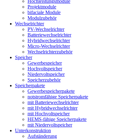
Hochleistungsmodule
Projektmodule
bifaciale Module
Modulzubehör
Wechselrichter
PV-Wechselrichter
Batteriewechselrichter
Hybridwechselrichter
Micro-Wechselrichter
Wechselrichterzubehör
Speicher
Gewerbespeicher
Hochvoltspeicher
Niedervoltspeicher
Speicherzubehör
Speicherpakete
Gewerbespeicherpakete
notstromfähige Speicherpakete
mit Batteriewechselrichter
mit Hybridwechselrichter
mit Hochvoltspeicher
HEMS-fähige Speicherpakete
mit Niedervoltspeicher
Unterkonstruktion
Aufständerung