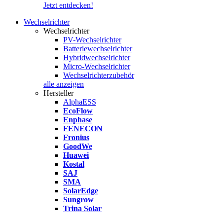
Jetzt entdecken!
Wechselrichter
Wechselrichter
PV-Wechselrichter
Batteriewechselrichter
Hybridwechselrichter
Micro-Wechselrichter
Wechselrichterzubehör
alle anzeigen
Hersteller
AlphaESS
EcoFlow
Enphase
FENECON
Fronius
GoodWe
Huawei
Kostal
SAJ
SMA
SolarEdge
Sungrow
Trina Solar