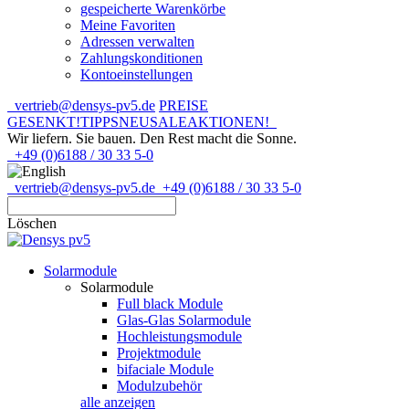
gespeicherte Warenkörbe
Meine Favoriten
Adressen verwalten
Zahlungskonditionen
Kontoeinstellungen
vertrieb@densys-pv5.de
PREISE
GESENKT!
TIPPS
NEU
SALE
AKTIONEN!
Wir liefern. Sie bauen.
Den Rest macht die Sonne.
+49 (0)6188 / 30 33 5-0
vertrieb@densys-pv5.de
+49 (0)6188 / 30 33 5-0
Löschen
Solarmodule
Solarmodule
Full black Module
Glas-Glas Solarmodule
Hochleistungsmodule
Projektmodule
bifaciale Module
Modulzubehör
alle anzeigen