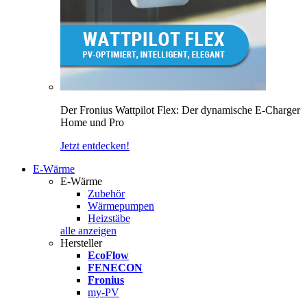
Der Fronius Wattpilot Flex: Der dynamische E-Charger
Home und Pro
Jetzt entdecken!
E-Wärme
E-Wärme
Zubehör
Wärmepumpen
Heizstäbe
alle anzeigen
Hersteller
EcoFlow
FENECON
Fronius
my-PV