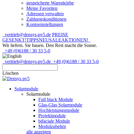
gespeicherte Warenkörbe
Meine Favoriten
Adressen verwalten
Zahlungskonditionen
Kontoeinstellungen
vertrieb@densys-pv5.de
PREISE
GESENKT!
TIPPS
NEU
SALE
AKTIONEN!
Wir liefern. Sie bauen.
Den Rest macht die Sonne.
+49 (0)6188 / 30 33 5-0
vertrieb@densys-pv5.de
+49 (0)6188 / 30 33 5-0
Löschen
Solarmodule
Solarmodule
Full black Module
Glas-Glas Solarmodule
Hochleistungsmodule
Projektmodule
bifaciale Module
Modulzubehör
alle anzeigen