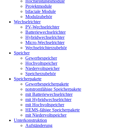
Hochleistungsmodule
Projektmodule
bifaciale Module
Modulzubehör
Wechselrichter
PV-Wechselrichter
Batteriewechselrichter
Hybridwechselrichter
Micro-Wechselrichter
Wechselrichterzubehör
Speicher
Gewerbespeicher
Hochvoltspeicher
Niedervoltspeicher
Speicherzubehör
Speicherpakete
Gewerbespeicherpakete
notstromfähige Speicherpakete
mit Batteriewechselrichter
mit Hybridwechselrichter
mit Hochvoltspeicher
HEMS-fähige Speicherpakete
mit Niedervoltspeicher
Unterkonstruktion
Aufständerung