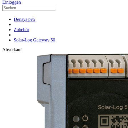
Einloggen
Densys pv5
Zubehör
Solar-Log Gateway 50
Abverkauf