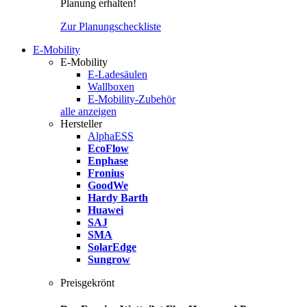
Planung erhalten!
Zur Planungscheckliste
E-Mobility
E-Mobility
E-Ladesäulen
Wallboxen
E-Mobility-Zubehör
alle anzeigen
Hersteller
AlphaESS
EcoFlow
Enphase
Fronius
GoodWe
Hardy Barth
Huawei
SAJ
SMA
SolarEdge
Sungrow
Preisgekrönt