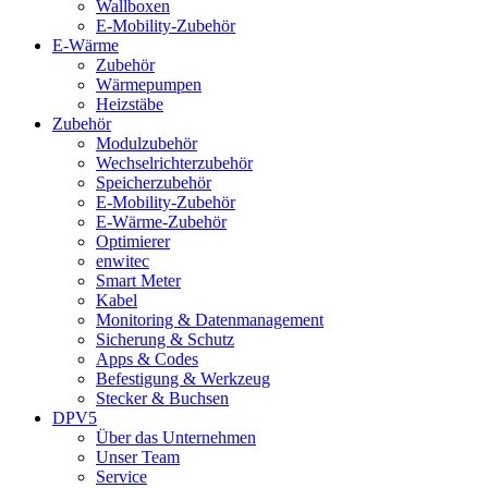
Wallboxen
E-Mobility-Zubehör
E-Wärme
Zubehör
Wärmepumpen
Heizstäbe
Zubehör
Modulzubehör
Wechselrichterzubehör
Speicherzubehör
E-Mobility-Zubehör
E-Wärme-Zubehör
Optimierer
enwitec
Smart Meter
Kabel
Monitoring & Datenmanagement
Sicherung & Schutz
Apps & Codes
Befestigung & Werkzeug
Stecker & Buchsen
DPV5
Über das Unternehmen
Unser Team
Service