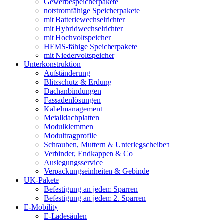
Gewerbespeicherpakete
notstromfähige Speicherpakete
mit Batteriewechselrichter
mit Hybridwechselrichter
mit Hochvoltspeicher
HEMS-fähige Speicherpakete
mit Niedervoltspeicher
Unterkonstruktion
Aufständerung
Blitzschutz & Erdung
Dachanbindungen
Fassadenlösungen
Kabelmanagement
Metalldachplatten
Modulklemmen
Modultragprofile
Schrauben, Muttern & Unterlegscheiben
Verbinder, Endkappen & Co
Auslegungsservice
Verpackungseinheiten & Gebinde
UK-Pakete
Befestigung an jedem Sparren
Befestigung an jedem 2. Sparren
E-Mobility
E-Ladesäulen