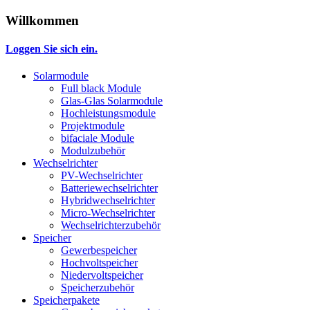
Willkommen
Loggen Sie sich ein.
Solarmodule
Full black Module
Glas-Glas Solarmodule
Hochleistungsmodule
Projektmodule
bifaciale Module
Modulzubehör
Wechselrichter
PV-Wechselrichter
Batteriewechselrichter
Hybridwechselrichter
Micro-Wechselrichter
Wechselrichterzubehör
Speicher
Gewerbespeicher
Hochvoltspeicher
Niedervoltspeicher
Speicherzubehör
Speicherpakete