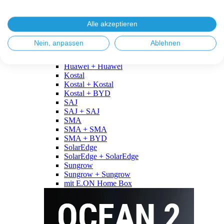
Fronius
Fronius + Fronius
Fronius + BYD
Alle akzeptieren
GoodWe
GoodWe + GoodWe
Nein, anpassen
Ablehnen
GoodWe + BYD
Huawei
Huawei + Huawei
Kostal
Kostal + Kostal
Kostal + BYD
SAJ
SAJ + SAJ
SMA
SMA + SMA
SMA + BYD
SolarEdge
SolarEdge + SolarEdge
Sungrow
Sungrow + Sungrow
mit E.ON Home Box