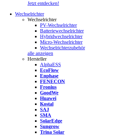
Jetzt entdecken!
Wechselrichter
Wechselrichter
PV-Wechselrichter
Batteriewechselrichter
Hybridwechselrichter
Micro-Wechselrichter
Wechselrichterzubehör
alle anzeigen
Hersteller
AlphaESS
EcoFlow
Enphase
FENECON
Fronius
GoodWe
Huawei
Kostal
SAJ
SMA
SolarEdge
Sungrow
Trina Solar