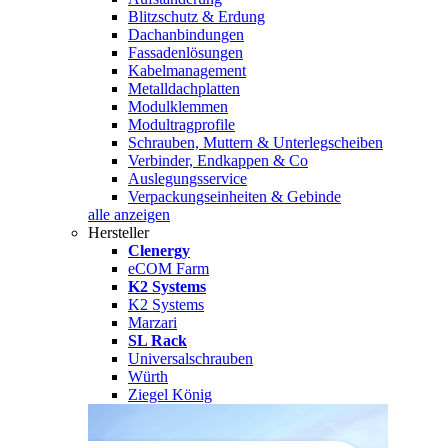
Blitzschutz & Erdung
Dachanbindungen
Fassadenlösungen
Kabelmanagement
Metalldachplatten
Modulklemmen
Modultragprofile
Schrauben, Muttern & Unterlegscheiben
Verbinder, Endkappen & Co
Auslegungsservice
Verpackungseinheiten & Gebinde
alle anzeigen
Hersteller
Clenergy
eCOM Farm
K2 Systems
K2 Systems
Marzari
SL Rack
Universalschrauben
Würth
Ziegel König