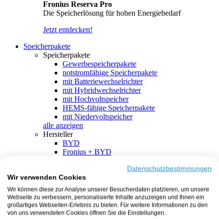
Fronius Reserva Pro
Die Speicherlösung für hohen Energiebedarf
Jetzt entdecken!
Speicherpakete
Speicherpakete
Gewerbespeicherpakete
notstromfähige Speicherpakete
mit Batteriewechselrichter
mit Hybridwechselrichter
mit Hochvoltspeicher
HEMS-fähige Speicherpakete
mit Niedervoltspeicher
alle anzeigen
Hersteller
BYD
Fronius + BYD
GoodWe + BYD
Kostal + BYD
Datenschutzbestimmungen
Wir verwenden Cookies
SMA + BYD
EcoFlow
Wir können diese zur Analyse unserer Besucherdaten platzieren, um unsere
EcoFlow + EcoFlow
Webseite zu verbessern, personalisierte Inhalte anzuzeigen und Ihnen ein
FENECON
großartiges Webseiten-Erlebnis zu bieten. Für weitere Informationen zu den
FENECON + FENECON
von uns verwendeten Cookies öffnen Sie die Einstellungen.