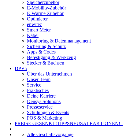
Speicherzubehör
E-Mobility-Zubehör
E-Wärme-Zubehör
Optimierer
enwitec
Smart Meter
Kabel
Monitoring & Datenmanagement
Sicherung & Schutz
Apps & Codes
Befestigung & Werkzeug
Stecker & Buchsen
DPV5
Über das Unternehmen
Unser Team
Service
Praktisches
Deine Karriere
Densys Solutions
Presseservice
Schulungen & Events
POS & Marketing
PREISE GESENKT!
TIPPS
NEU
SALE
AKTIONEN!
Alle Geschäftsvorgänge