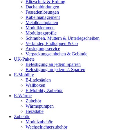
Blitzschutz & Erdung
Dachanbindungen
Fassadenlösungen
Kabelmanagement
Metalldachplatten
Modulklemmen
Modultragprofile
Schrauben, Muttern & Unterlegscheiben
Verbinder, Endkappen & Co
Auslegungsservice
Verpackungseinheiten & Gebinde
UK-Pakete
Befestigung an jedem Sparren
Befestigung an jedem 2. Sparren
E-Mobility
E-Ladesäulen
Wallboxen
E-Mobility-Zubehör
E-Wärme
Zubehör
Wärmepumpen
Heizstäbe
Zubehör
Modulzubehör
Wechselrichterzubehör