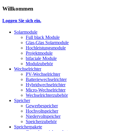
Willkommen
Loggen Sie sich ein.
Solarmodule
Full black Module
Glas-Glas Solarmodule
Hochleistungsmodule
Projektmodule
bifaciale Module
Modulzubehör
Wechselrichter
PV-Wechselrichter
Batteriewechselrichter
Hybridwechselrichter
Micro-Wechselrichter
Wechselrichterzubehör
Speicher
Gewerbespeicher
Hochvoltspeicher
Niedervoltspeicher
Speicherzubehör
Speicherpakete