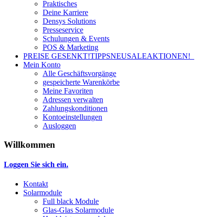
Praktisches
Deine Karriere
Densys Solutions
Presseservice
Schulungen & Events
POS & Marketing
PREISE GESENKT!
TIPPS
NEU
SALE
AKTIONEN!
Mein Konto
Alle Geschäftsvorgänge
gespeicherte Warenkörbe
Meine Favoriten
Adressen verwalten
Zahlungskonditionen
Kontoeinstellungen
Ausloggen
Willkommen
Loggen Sie sich ein.
Kontakt
Solarmodule
Full black Module
Glas-Glas Solarmodule