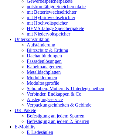
Gewerbespeicherpakete
notstromfähige Speicherpakete
mit Batteriewechselrichter
mit Hybridwechselrichter
mit Hochvoltspeicher
HEMS-fähige Speicherpakete
mit Niedervoltspeicher
Unterkonstruktion
Aufständerung
Blitzschutz & Erdung
Dachanbindungen
Fassadenlösungen
Kabelmanagement
Metalldachplatten
Modulklemmen
Modultragprofile
Schrauben, Muttern & Unterlegscheiben
Verbinder, Endkappen & Co
Auslegungsservice
Verpackungseinheiten & Gebinde
UK-Pakete
Befestigung an jedem Sparren
Befestigung an jedem 2. Sparren
E-Mobility
E-Ladesäulen