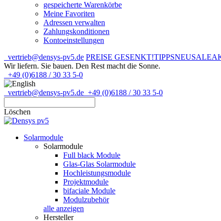
gespeicherte Warenkörbe
Meine Favoriten
Adressen verwalten
Zahlungskonditionen
Kontoeinstellungen
vertrieb@densys-pv5.de
PREISE GESENKT!
TIPPS
NEU
SALE
A
Wir liefern. Sie bauen.
Den Rest macht die Sonne.
+49 (0)6188 / 30 33 5-0
vertrieb@densys-pv5.de
+49 (0)6188 / 30 33 5-0
Löschen
Solarmodule
Solarmodule
Full black Module
Glas-Glas Solarmodule
Hochleistungsmodule
Projektmodule
bifaciale Module
Modulzubehör
alle anzeigen
Hersteller