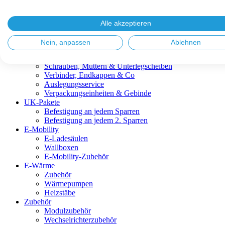
Blitzschutz & Erdung
Dachanbindungen
Fassadenlösungen
Alle akzeptieren
Kabelmanagement
Metalldachplatten
Nein, anpassen
Ablehnen
Modulklemmen
Modultragprofile
Schrauben, Muttern & Unterlegscheiben
Verbinder, Endkappen & Co
Auslegungsservice
Verpackungseinheiten & Gebinde
UK-Pakete
Befestigung an jedem Sparren
Befestigung an jedem 2. Sparren
E-Mobility
E-Ladesäulen
Wallboxen
E-Mobility-Zubehör
E-Wärme
Zubehör
Wärmepumpen
Heizstäbe
Zubehör
Modulzubehör
Wechselrichterzubehör