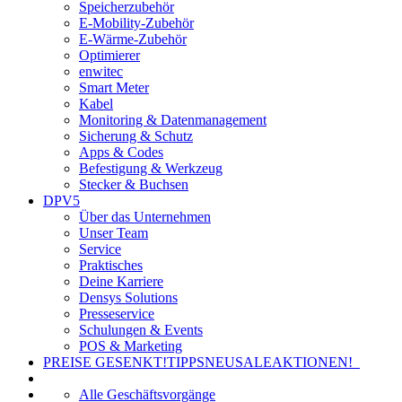
Speicherzubehör
E-Mobility-Zubehör
E-Wärme-Zubehör
Optimierer
enwitec
Smart Meter
Kabel
Monitoring & Datenmanagement
Sicherung & Schutz
Apps & Codes
Befestigung & Werkzeug
Stecker & Buchsen
DPV5
Über das Unternehmen
Unser Team
Service
Praktisches
Deine Karriere
Densys Solutions
Presseservice
Schulungen & Events
POS & Marketing
PREISE GESENKT!
TIPPS
NEU
SALE
AKTIONEN!
Alle Geschäftsvorgänge