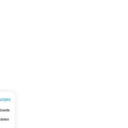
ungen
bseite
ndeten