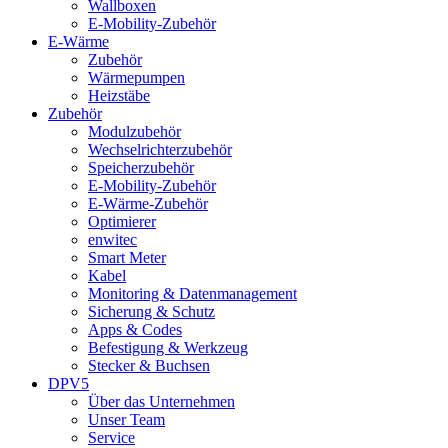
Wallboxen
E-Mobility-Zubehör
E-Wärme
Zubehör
Wärmepumpen
Heizstäbe
Zubehör
Modulzubehör
Wechselrichterzubehör
Speicherzubehör
E-Mobility-Zubehör
E-Wärme-Zubehör
Optimierer
enwitec
Smart Meter
Kabel
Monitoring & Datenmanagement
Sicherung & Schutz
Apps & Codes
Befestigung & Werkzeug
Stecker & Buchsen
DPV5
Über das Unternehmen
Unser Team
Service