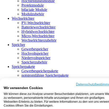
Hochleistungsmodule
Projektmodule
bifaciale Module
Modulzubehör
Wechselrichter
PV-Wechselrichter
Batteriewechselrichter
Hybridwechselrichter
Micro-Wechselrichter
Wechselrichterzubehör
Speicher
Gewerbespeicher
Hochvoltspeicher
Niedervoltspeicher
Speicherzubehör
Speicherpakete
Gewerbespeicherpakete
notstromfähige Speicherpakete
mit Batteriewechselrichter
mit Hybridwechselrichter
Datenschutzbestimm
Wir verwenden Cookies
mit Hochvoltspeicher
HEMS-fähige Speicherpakete
Wir können diese zur Analyse unserer Besucherdaten platzieren, um unsere We
mit Niedervoltspeicher
zu verbessern, personalisierte Inhalte anzuzeigen und Ihnen ein großartiges
Unterkonstruktion
Webseiten-Erlebnis zu bieten. Für weitere Informationen zu den von uns verwe
Aufständerung
Cookies öffnen Sie die Einstellungen.