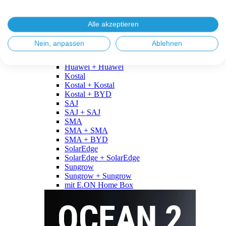
Fronius
Fronius + Fronius
Fronius + BYD
Alle akzeptieren
GoodWe
GoodWe + GoodWe
Nein, anpassen
Ablehnen
GoodWe + BYD
Huawei
Huawei + Huawei
Kostal
Kostal + Kostal
Kostal + BYD
SAJ
SAJ + SAJ
SMA
SMA + SMA
SMA + BYD
SolarEdge
SolarEdge + SolarEdge
Sungrow
Sungrow + Sungrow
mit E.ON Home Box