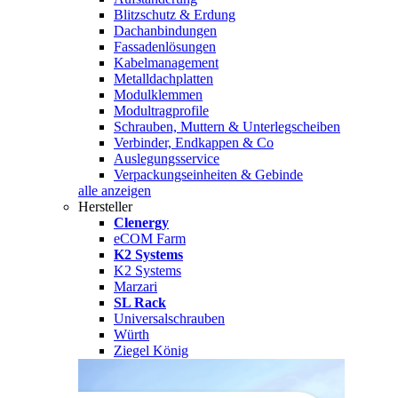
Blitzschutz & Erdung
Dachanbindungen
Fassadenlösungen
Kabelmanagement
Metalldachplatten
Modulklemmen
Modultragprofile
Schrauben, Muttern & Unterlegscheiben
Verbinder, Endkappen & Co
Auslegungsservice
Verpackungseinheiten & Gebinde
alle anzeigen
Hersteller
Clenergy
eCOM Farm
K2 Systems
K2 Systems
Marzari
SL Rack
Universalschrauben
Würth
Ziegel König