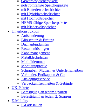
Gewerbespeicherpakete
notstromfähige Speicherpakete
mit Batteriewechselrichter
mit Hybridwechselrichter
mit Hochvoltspeicher
HEMS-fähige Speicherpakete
mit Niedervoltspeicher
Unterkonstruktion
Aufständerung
Blitzschutz & Erdung
Dachanbindungen
Fassadenlösungen
Kabelmanagement
Metalldachplatten
Modulklemmen
Modultragprofile
Schrauben, Muttern & Unterlegscheiben
Verbinder, Endkappen & Co
Auslegungsservice
Verpackungseinheiten & Gebinde
UK-Pakete
Befestigung an jedem Sparren
Befestigung an jedem 2. Sparren
E-Mobility
E-Ladesäulen