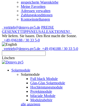
gespeicherte Warenkörbe
Meine Favoriten
Adressen verwalten
Zahlungskonditionen
Kontoeinstellungen
vertrieb@densys-pv5.de
PREISE
GESENKT!
TIPPS
NEU
SALE
AKTIONEN!
Wir liefern. Sie bauen.
Den Rest macht die Sonne.
+49 (0)6188 / 30 33 5-0
vertrieb@densys-pv5.de
+49 (0)6188 / 30 33 5-0
Löschen
Solarmodule
Solarmodule
Full black Module
Glas-Glas Solarmodule
Hochleistungsmodule
Projektmodule
bifaciale Module
Modulzubehör
alle anzeigen