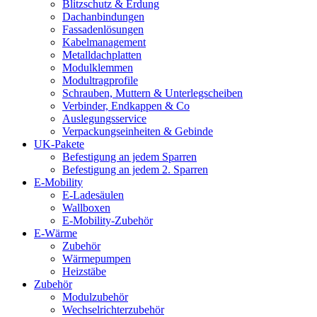
Blitzschutz & Erdung
Dachanbindungen
Fassadenlösungen
Kabelmanagement
Metalldachplatten
Modulklemmen
Modultragprofile
Schrauben, Muttern & Unterlegscheiben
Verbinder, Endkappen & Co
Auslegungsservice
Verpackungseinheiten & Gebinde
UK-Pakete
Befestigung an jedem Sparren
Befestigung an jedem 2. Sparren
E-Mobility
E-Ladesäulen
Wallboxen
E-Mobility-Zubehör
E-Wärme
Zubehör
Wärmepumpen
Heizstäbe
Zubehör
Modulzubehör
Wechselrichterzubehör