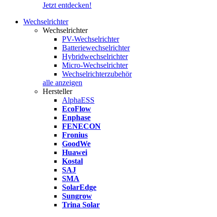
Jetzt entdecken!
Wechselrichter
Wechselrichter
PV-Wechselrichter
Batteriewechselrichter
Hybridwechselrichter
Micro-Wechselrichter
Wechselrichterzubehör
alle anzeigen
Hersteller
AlphaESS
EcoFlow
Enphase
FENECON
Fronius
GoodWe
Huawei
Kostal
SAJ
SMA
SolarEdge
Sungrow
Trina Solar