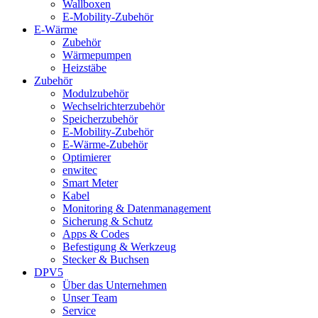
Wallboxen
E-Mobility-Zubehör
E-Wärme
Zubehör
Wärmepumpen
Heizstäbe
Zubehör
Modulzubehör
Wechselrichterzubehör
Speicherzubehör
E-Mobility-Zubehör
E-Wärme-Zubehör
Optimierer
enwitec
Smart Meter
Kabel
Monitoring & Datenmanagement
Sicherung & Schutz
Apps & Codes
Befestigung & Werkzeug
Stecker & Buchsen
DPV5
Über das Unternehmen
Unser Team
Service