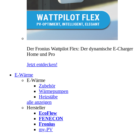
Der Fronius Wattpilot Flex: Der dynamische E-Charger
Home und Pro
Jetzt entdecken!
E-Wärme
E-Wärme
Zubehör
Wärmepumpen
Heizstäbe
alle anzeigen
Hersteller
EcoFlow
FENECON
Fronius
my-PV