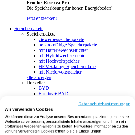
Fronius Reserva Pro
Die Speicherlösung für hohen Energiebedarf
Jetzt entdecken!
Speicherpakete
Speicherpakete
Gewerbespeicherpakete
notstromfähige Speicherpakete
mit Batteriewechselrichter
mit Hybridwechselrichter
mit Hochvoltspeicher
HEMS-fähige Speicherpakete
mit Niedervoltspeicher
alle anzeigen
Hersteller
BYD
Fronius + BYD
GoodWe + BYD
Kostal + BYD
Datenschutzbestimmungen
Wir verwenden Cookies
SMA + BYD
EcoFlow
Wir können diese zur Analyse unserer Besucherdaten platzieren, um unsere
EcoFlow + EcoFlow
Webseite zu verbessern, personalisierte Inhalte anzuzeigen und Ihnen ein
FENECON
großartiges Webseiten-Erlebnis zu bieten. Für weitere Informationen zu den
FENECON + FENECON
von uns verwendeten Cookies öffnen Sie die Einstellungen.