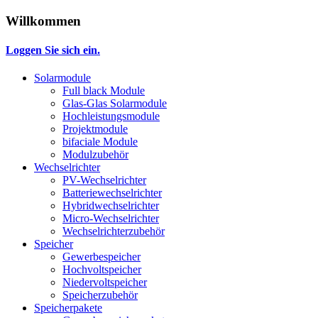
Willkommen
Loggen Sie sich ein.
Solarmodule
Full black Module
Glas-Glas Solarmodule
Hochleistungsmodule
Projektmodule
bifaciale Module
Modulzubehör
Wechselrichter
PV-Wechselrichter
Batteriewechselrichter
Hybridwechselrichter
Micro-Wechselrichter
Wechselrichterzubehör
Speicher
Gewerbespeicher
Hochvoltspeicher
Niedervoltspeicher
Speicherzubehör
Speicherpakete