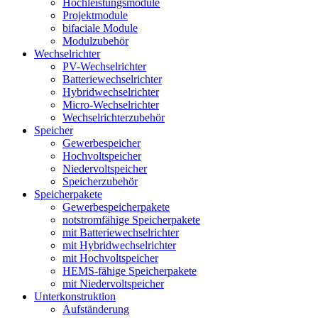
Hochleistungsmodule
Projektmodule
bifaciale Module
Modulzubehör
Wechselrichter
PV-Wechselrichter
Batteriewechselrichter
Hybridwechselrichter
Micro-Wechselrichter
Wechselrichterzubehör
Speicher
Gewerbespeicher
Hochvoltspeicher
Niedervoltspeicher
Speicherzubehör
Speicherpakete
Gewerbespeicherpakete
notstromfähige Speicherpakete
mit Batteriewechselrichter
mit Hybridwechselrichter
mit Hochvoltspeicher
HEMS-fähige Speicherpakete
mit Niedervoltspeicher
Unterkonstruktion
Aufständerung