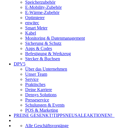
Speicherzubehör
E-Mobility-Zubehör
E-Wärme-Zubehör
Optimierer
enwitec
Smart Meter
Kabel
Monitoring & Datenmanagement
Sicherung & Schutz
Apps & Codes
Befestigung & Werkzeug
Stecker & Buchsen
DPV5
Über das Unternehmen
Unser Team
Service
Praktisches
Deine Karriere
Densys Solutions
Presseservice
Schulungen & Events
POS & Marketing
PREISE GESENKT!
TIPPS
NEU
SALE
AKTIONEN!
Alle Geschäftsvorgänge