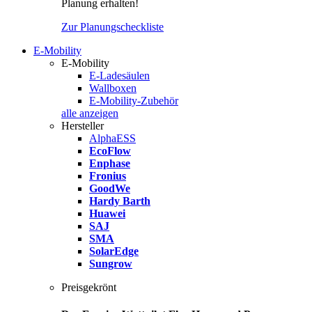
Planung erhalten!
Zur Planungscheckliste
E-Mobility
E-Mobility
E-Ladesäulen
Wallboxen
E-Mobility-Zubehör
alle anzeigen
Hersteller
AlphaESS
EcoFlow
Enphase
Fronius
GoodWe
Hardy Barth
Huawei
SAJ
SMA
SolarEdge
Sungrow
Preisgekrönt