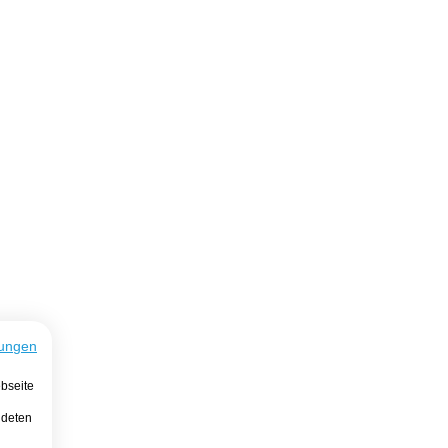
ungen
bseite
ndeten