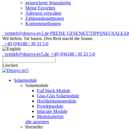
gespeicherte Warenkörbe
Meine Favoriten
Adressen verwalten
Zahlungskonditionen
Kontoeinstellungen
vertrieb@densys-pv5.de
PREISE GESENKT!
TIPPS
NEU
SALE
A
Wir liefern. Sie bauen.
Den Rest macht die Sonne.
+49 (0)6188 / 30 33 5-0
vertrieb@densys-pv5.de
+49 (0)6188 / 30 33 5-0
Löschen
Solarmodule
Solarmodule
Full black Module
Glas-Glas Solarmodule
Hochleistungsmodule
Projektmodule
bifaciale Module
Modulzubehör
alle anzeigen
Hersteller