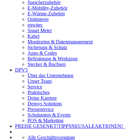
Speicherzubehör
E-Mobility-Zubehör
E-Wärme-Zubehör
Optimierer
enwitec
Smart Meter
Kabel
Monitoring & Datenmanagement
Sicherung & Schutz
Apps & Codes
Befestigung & Werkzeug
Stecker & Buchsen
DPV5
Über das Unternehmen
Unser Team
Service
Praktisches
Deine Karriere
Densys Solutions
Presseservice
Schulungen & Events
POS & Marketing
PREISE GESENKT!
TIPPS
NEU
SALE
AKTIONEN!
Alle Geschäftsvorgänge