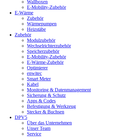
Wallboxen
E-Mobility-Zubehör
E-Wärme
Zubehör
Wärmepumpen
Heizstäbe
Zubehör
Modulzubehör
Wechselrichterzubehör
Speicherzubehör
E-Mobility-Zubehör
E-Wärme-Zubehör
Optimierer
enwitec
Smart Meter
Kabel
Monitoring & Datenmanagement
Sicherung & Schutz
Apps & Codes
Befestigung & Werkzeug
Stecker & Buchsen
DPV5
Über das Unternehmen
Unser Team
Service