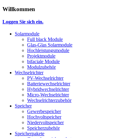
Willkommen
Loggen Sie sich ein.
Solarmodule
Full black Module
Glas-Glas Solarmodule
Hochleistungsmodule
Projektmodule
bifaciale Module
Modulzubehör
Wechselrichter
PV-Wechselrichter
Batteriewechselrichter
Hybridwechselrichter
Micro-Wechselrichter
Wechselrichterzubehör
Speicher
Gewerbespeicher
Hochvoltspeicher
Niedervoltspeicher
Speicherzubehör
Speicherpakete