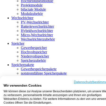
Hochleistungsmodule
Projektmodule
bifaciale Module
Modulzubehör
Wechselrichter
PV-Wechselrichter
Batteriewechselrichter
Hybridwechselrichter
Micro-Wechselrichter
Wechselrichterzubehör
Speicher
Gewerbespeicher
Hochvoltspeicher
Niedervoltspeicher
Speicherzubehör
Speicherpakete
Gewerbespeicherpakete
notstromfähige Speicherpakete
mit Batteriewechselrichter
mit Hybridwechselrichter
Datenschutzbestimm
Wir verwenden Cookies
mit Hochvoltspeicher
HEMS-fähige Speicherpakete
Wir können diese zur Analyse unserer Besucherdaten platzieren, um unsere We
mit Niedervoltspeicher
zu verbessern, personalisierte Inhalte anzuzeigen und Ihnen ein großartiges
Unterkonstruktion
Webseiten-Erlebnis zu bieten. Für weitere Informationen zu den von uns verwe
Aufständerung
Cookies öffnen Sie die Einstellungen.