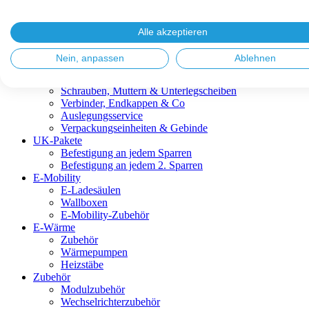
Blitzschutz & Erdung
Dachanbindungen
Fassadenlösungen
Alle akzeptieren
Kabelmanagement
Metalldachplatten
Nein, anpassen
Ablehnen
Modulklemmen
Modultragprofile
Schrauben, Muttern & Unterlegscheiben
Verbinder, Endkappen & Co
Auslegungsservice
Verpackungseinheiten & Gebinde
UK-Pakete
Befestigung an jedem Sparren
Befestigung an jedem 2. Sparren
E-Mobility
E-Ladesäulen
Wallboxen
E-Mobility-Zubehör
E-Wärme
Zubehör
Wärmepumpen
Heizstäbe
Zubehör
Modulzubehör
Wechselrichterzubehör