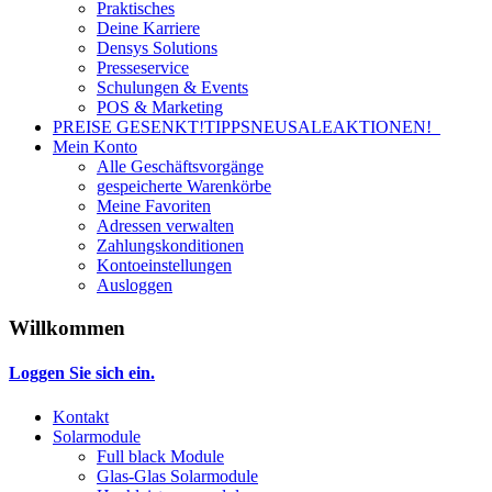
Praktisches
Deine Karriere
Densys Solutions
Presseservice
Schulungen & Events
POS & Marketing
PREISE GESENKT!
TIPPS
NEU
SALE
AKTIONEN!
Mein Konto
Alle Geschäftsvorgänge
gespeicherte Warenkörbe
Meine Favoriten
Adressen verwalten
Zahlungskonditionen
Kontoeinstellungen
Ausloggen
Willkommen
Loggen Sie sich ein.
Kontakt
Solarmodule
Full black Module
Glas-Glas Solarmodule