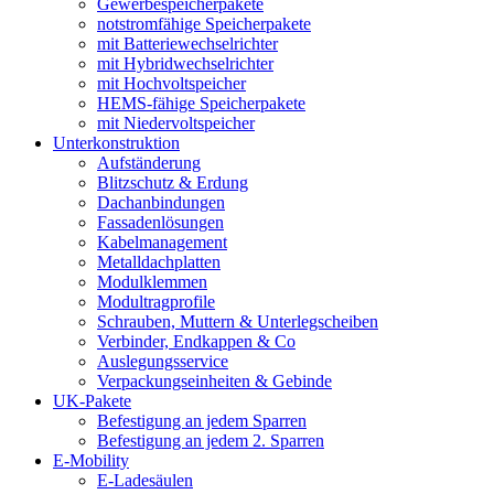
Gewerbespeicherpakete
notstromfähige Speicherpakete
mit Batteriewechselrichter
mit Hybridwechselrichter
mit Hochvoltspeicher
HEMS-fähige Speicherpakete
mit Niedervoltspeicher
Unterkonstruktion
Aufständerung
Blitzschutz & Erdung
Dachanbindungen
Fassadenlösungen
Kabelmanagement
Metalldachplatten
Modulklemmen
Modultragprofile
Schrauben, Muttern & Unterlegscheiben
Verbinder, Endkappen & Co
Auslegungsservice
Verpackungseinheiten & Gebinde
UK-Pakete
Befestigung an jedem Sparren
Befestigung an jedem 2. Sparren
E-Mobility
E-Ladesäulen