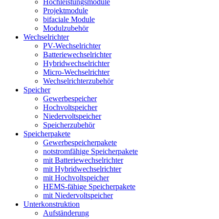
Hochleistungsmodule
Projektmodule
bifaciale Module
Modulzubehör
Wechselrichter
PV-Wechselrichter
Batteriewechselrichter
Hybridwechselrichter
Micro-Wechselrichter
Wechselrichterzubehör
Speicher
Gewerbespeicher
Hochvoltspeicher
Niedervoltspeicher
Speicherzubehör
Speicherpakete
Gewerbespeicherpakete
notstromfähige Speicherpakete
mit Batteriewechselrichter
mit Hybridwechselrichter
mit Hochvoltspeicher
HEMS-fähige Speicherpakete
mit Niedervoltspeicher
Unterkonstruktion
Aufständerung