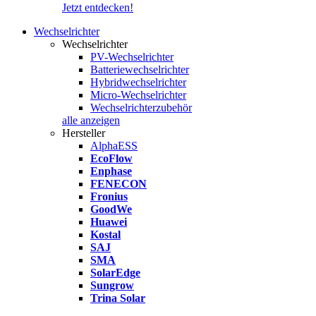
Jetzt entdecken!
Wechselrichter
Wechselrichter
PV-Wechselrichter
Batteriewechselrichter
Hybridwechselrichter
Micro-Wechselrichter
Wechselrichterzubehör
alle anzeigen
Hersteller
AlphaESS
EcoFlow
Enphase
FENECON
Fronius
GoodWe
Huawei
Kostal
SAJ
SMA
SolarEdge
Sungrow
Trina Solar