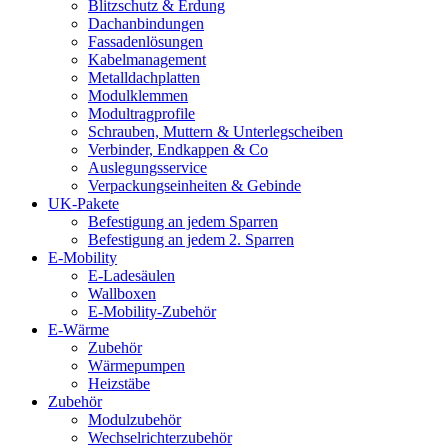
Blitzschutz & Erdung
Dachanbindungen
Fassadenlösungen
Kabelmanagement
Metalldachplatten
Modulklemmen
Modultragprofile
Schrauben, Muttern & Unterlegscheiben
Verbinder, Endkappen & Co
Auslegungsservice
Verpackungseinheiten & Gebinde
UK-Pakete
Befestigung an jedem Sparren
Befestigung an jedem 2. Sparren
E-Mobility
E-Ladesäulen
Wallboxen
E-Mobility-Zubehör
E-Wärme
Zubehör
Wärmepumpen
Heizstäbe
Zubehör
Modulzubehör
Wechselrichterzubehör