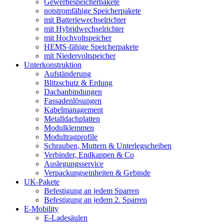
Gewerbespeicherpakete
notstromfähige Speicherpakete
mit Batteriewechselrichter
mit Hybridwechselrichter
mit Hochvoltspeicher
HEMS-fähige Speicherpakete
mit Niedervoltspeicher
Unterkonstruktion
Aufständerung
Blitzschutz & Erdung
Dachanbindungen
Fassadenlösungen
Kabelmanagement
Metalldachplatten
Modulklemmen
Modultragprofile
Schrauben, Muttern & Unterlegscheiben
Verbinder, Endkappen & Co
Auslegungsservice
Verpackungseinheiten & Gebinde
UK-Pakete
Befestigung an jedem Sparren
Befestigung an jedem 2. Sparren
E-Mobility
E-Ladesäulen