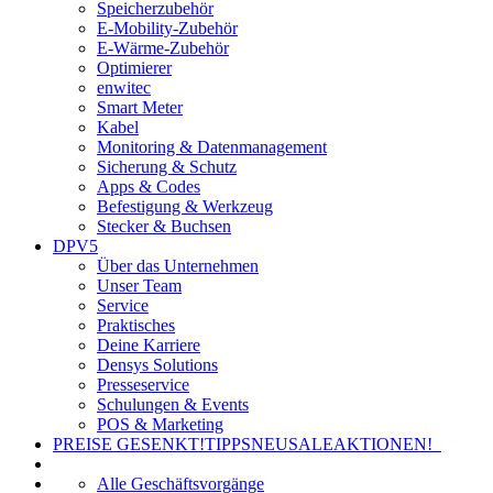
Speicherzubehör
E-Mobility-Zubehör
E-Wärme-Zubehör
Optimierer
enwitec
Smart Meter
Kabel
Monitoring & Datenmanagement
Sicherung & Schutz
Apps & Codes
Befestigung & Werkzeug
Stecker & Buchsen
DPV5
Über das Unternehmen
Unser Team
Service
Praktisches
Deine Karriere
Densys Solutions
Presseservice
Schulungen & Events
POS & Marketing
PREISE GESENKT!
TIPPS
NEU
SALE
AKTIONEN!
Alle Geschäftsvorgänge