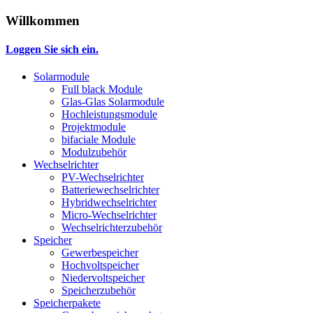
Willkommen
Loggen Sie sich ein.
Solarmodule
Full black Module
Glas-Glas Solarmodule
Hochleistungsmodule
Projektmodule
bifaciale Module
Modulzubehör
Wechselrichter
PV-Wechselrichter
Batteriewechselrichter
Hybridwechselrichter
Micro-Wechselrichter
Wechselrichterzubehör
Speicher
Gewerbespeicher
Hochvoltspeicher
Niedervoltspeicher
Speicherzubehör
Speicherpakete