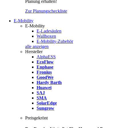
Planung erhalten!
Zur Planungscheckliste
E-Mobility
E-Mobility
E-Ladesäulen
Wallboxen
E-Mobility-Zubehör
alle anzeigen
Hersteller
AlphaESS
EcoFlow
Enphase
Fronius
GoodWe
Hardy Barth
Huawei
SAJ
SMA
SolarEdge
Sungrow
Preisgekrönt