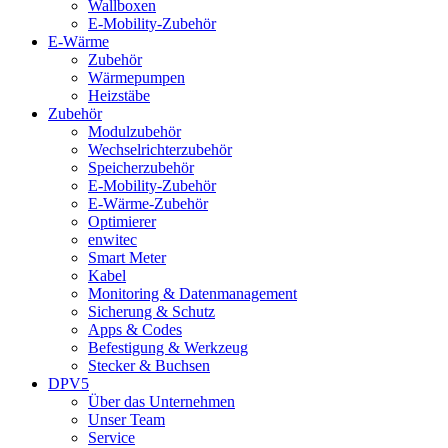
Wallboxen
E-Mobility-Zubehör
E-Wärme
Zubehör
Wärmepumpen
Heizstäbe
Zubehör
Modulzubehör
Wechselrichterzubehör
Speicherzubehör
E-Mobility-Zubehör
E-Wärme-Zubehör
Optimierer
enwitec
Smart Meter
Kabel
Monitoring & Datenmanagement
Sicherung & Schutz
Apps & Codes
Befestigung & Werkzeug
Stecker & Buchsen
DPV5
Über das Unternehmen
Unser Team
Service