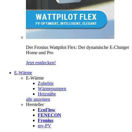
Der Fronius Wattpilot Flex: Der dynamische E-Charger
Home und Pro
Jetzt entdecken!
E-Wärme
E-Wärme
Zubehör
Wärmepumpen
Heizstäbe
alle anzeigen
Hersteller
EcoFlow
FENECON
Fronius
my-PV