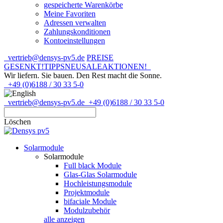
gespeicherte Warenkörbe
Meine Favoriten
Adressen verwalten
Zahlungskonditionen
Kontoeinstellungen
vertrieb@densys-pv5.de
PREISE
GESENKT!
TIPPS
NEU
SALE
AKTIONEN!
Wir liefern. Sie bauen.
Den Rest macht die Sonne.
+49 (0)6188 / 30 33 5-0
vertrieb@densys-pv5.de
+49 (0)6188 / 30 33 5-0
Löschen
Solarmodule
Solarmodule
Full black Module
Glas-Glas Solarmodule
Hochleistungsmodule
Projektmodule
bifaciale Module
Modulzubehör
alle anzeigen