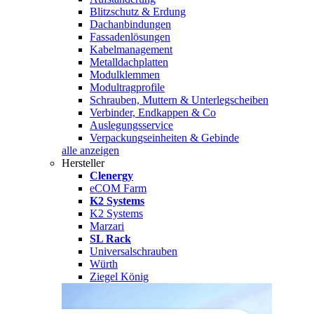
Blitzschutz & Erdung
Dachanbindungen
Fassadenlösungen
Kabelmanagement
Metalldachplatten
Modulklemmen
Modultragprofile
Schrauben, Muttern & Unterlegscheiben
Verbinder, Endkappen & Co
Auslegungsservice
Verpackungseinheiten & Gebinde
alle anzeigen
Hersteller
Clenergy
eCOM Farm
K2 Systems
K2 Systems
Marzari
SL Rack
Universalschrauben
Würth
Ziegel König