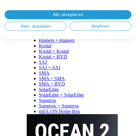
Fronius
Fronius + Fronius
Fronius + BYD
Alle akzeptieren
GoodWe
GoodWe + GoodWe
Nein, anpassen
Ablehnen
GoodWe + BYD
Huawei
Huawei + Huawei
Kostal
Kostal + Kostal
Kostal + BYD
SAJ
SAJ + SAJ
SMA
SMA + SMA
SMA + BYD
SolarEdge
SolarEdge + SolarEdge
Sungrow
Sungrow + Sungrow
mit E.ON Home Box