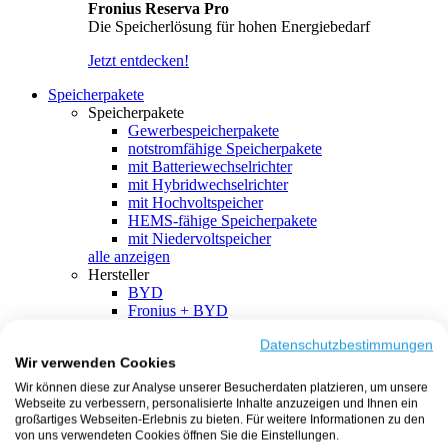
Fronius Reserva Pro
Die Speicherlösung für hohen Energiebedarf
Jetzt entdecken!
Speicherpakete
Speicherpakete
Gewerbespeicherpakete
notstromfähige Speicherpakete
mit Batteriewechselrichter
mit Hybridwechselrichter
mit Hochvoltspeicher
HEMS-fähige Speicherpakete
mit Niedervoltspeicher
alle anzeigen
Hersteller
BYD
Fronius + BYD
GoodWe + BYD
Kostal + BYD
Datenschutzbestimmungen
Wir verwenden Cookies
SMA + BYD
EcoFlow
Wir können diese zur Analyse unserer Besucherdaten platzieren, um unsere
EcoFlow + EcoFlow
Webseite zu verbessern, personalisierte Inhalte anzuzeigen und Ihnen ein
FENECON
großartiges Webseiten-Erlebnis zu bieten. Für weitere Informationen zu den
FENECON + FENECON
von uns verwendeten Cookies öffnen Sie die Einstellungen.