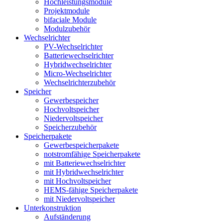
Hochleistungsmodule
Projektmodule
bifaciale Module
Modulzubehör
Wechselrichter
PV-Wechselrichter
Batteriewechselrichter
Hybridwechselrichter
Micro-Wechselrichter
Wechselrichterzubehör
Speicher
Gewerbespeicher
Hochvoltspeicher
Niedervoltspeicher
Speicherzubehör
Speicherpakete
Gewerbespeicherpakete
notstromfähige Speicherpakete
mit Batteriewechselrichter
mit Hybridwechselrichter
mit Hochvoltspeicher
HEMS-fähige Speicherpakete
mit Niedervoltspeicher
Unterkonstruktion
Aufständerung