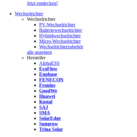
Jetzt entdecken!
Wechselrichter
Wechselrichter
PV-Wechselrichter
Batteriewechselrichter
Hybridwechselrichter
Micro-Wechselrichter
Wechselrichterzubehör
alle anzeigen
Hersteller
AlphaESS
EcoFlow
Enphase
FENECON
Fronius
GoodWe
Huawei
Kostal
SAJ
SMA
SolarEdge
Sungrow
Trina Solar