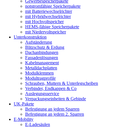
Gewerbespeicherpakete
notstromfähige Speicherpakete
mit Batteriewechselrichter
mit Hybridwechselrichter
mit Hochvoltspeicher
HEMS-fähige Speicherpakete
mit Niedervoltspeicher
Unterkonstruktion
Aufständerung
Blitzschutz & Erdung
Dachanbindungen
Fassadenlösungen
Kabelmanagement
Metalldachplatten
Modulklemmen
Modultragprofile
Schrauben, Muttern & Unterlegscheiben
Verbinder, Endkappen & Co
Auslegungsservice
Verpackungseinheiten & Gebinde
UK-Pakete
Befestigung an jedem Sparren
Befestigung an jedem 2. Sparren
E-Mobility
E-Ladesäulen