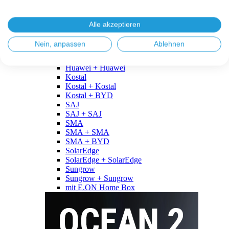
Fronius
Fronius + Fronius
Fronius + BYD
Alle akzeptieren
GoodWe
GoodWe + GoodWe
Nein, anpassen
Ablehnen
GoodWe + BYD
Huawei
Huawei + Huawei
Kostal
Kostal + Kostal
Kostal + BYD
SAJ
SAJ + SAJ
SMA
SMA + SMA
SMA + BYD
SolarEdge
SolarEdge + SolarEdge
Sungrow
Sungrow + Sungrow
mit E.ON Home Box