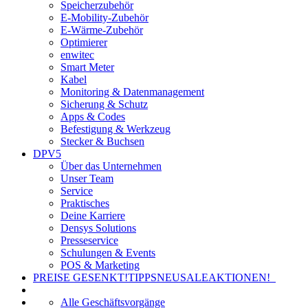
Speicherzubehör
E-Mobility-Zubehör
E-Wärme-Zubehör
Optimierer
enwitec
Smart Meter
Kabel
Monitoring & Datenmanagement
Sicherung & Schutz
Apps & Codes
Befestigung & Werkzeug
Stecker & Buchsen
DPV5
Über das Unternehmen
Unser Team
Service
Praktisches
Deine Karriere
Densys Solutions
Presseservice
Schulungen & Events
POS & Marketing
PREISE GESENKT!
TIPPS
NEU
SALE
AKTIONEN!
Alle Geschäftsvorgänge