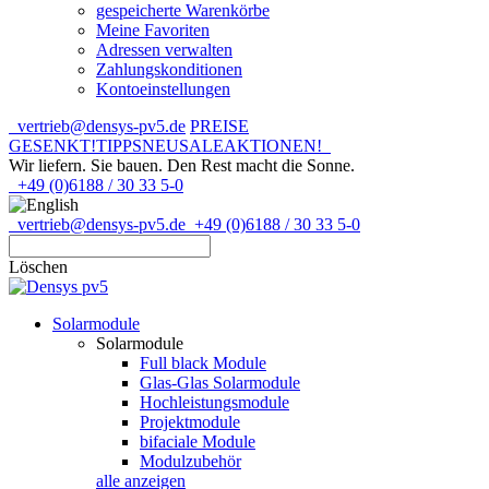
gespeicherte Warenkörbe
Meine Favoriten
Adressen verwalten
Zahlungskonditionen
Kontoeinstellungen
vertrieb@densys-pv5.de
PREISE
GESENKT!
TIPPS
NEU
SALE
AKTIONEN!
Wir liefern. Sie bauen.
Den Rest macht die Sonne.
+49 (0)6188 / 30 33 5-0
vertrieb@densys-pv5.de
+49 (0)6188 / 30 33 5-0
Löschen
Solarmodule
Solarmodule
Full black Module
Glas-Glas Solarmodule
Hochleistungsmodule
Projektmodule
bifaciale Module
Modulzubehör
alle anzeigen