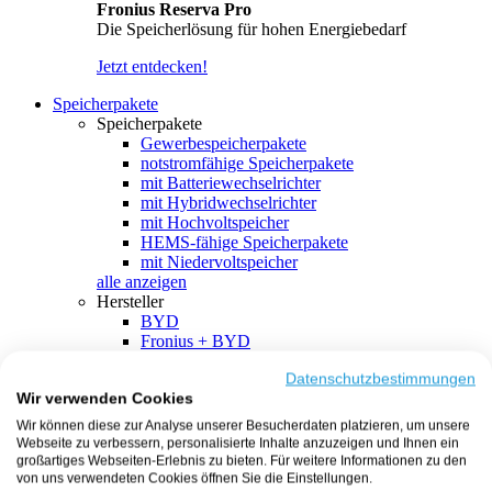
Fronius Reserva Pro
Die Speicherlösung für hohen Energiebedarf
Jetzt entdecken!
Speicherpakete
Speicherpakete
Gewerbespeicherpakete
notstromfähige Speicherpakete
mit Batteriewechselrichter
mit Hybridwechselrichter
mit Hochvoltspeicher
HEMS-fähige Speicherpakete
mit Niedervoltspeicher
alle anzeigen
Hersteller
BYD
Fronius + BYD
GoodWe + BYD
Kostal + BYD
Datenschutzbestimmungen
Wir verwenden Cookies
SMA + BYD
EcoFlow
Wir können diese zur Analyse unserer Besucherdaten platzieren, um unsere
EcoFlow + EcoFlow
Webseite zu verbessern, personalisierte Inhalte anzuzeigen und Ihnen ein
FENECON
großartiges Webseiten-Erlebnis zu bieten. Für weitere Informationen zu den
FENECON + FENECON
von uns verwendeten Cookies öffnen Sie die Einstellungen.