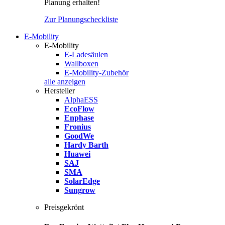
Planung erhalten!
Zur Planungscheckliste
E-Mobility
E-Mobility
E-Ladesäulen
Wallboxen
E-Mobility-Zubehör
alle anzeigen
Hersteller
AlphaESS
EcoFlow
Enphase
Fronius
GoodWe
Hardy Barth
Huawei
SAJ
SMA
SolarEdge
Sungrow
Preisgekrönt