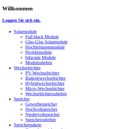
Willkommen
Loggen Sie sich ein.
Solarmodule
Full black Module
Glas-Glas Solarmodule
Hochleistungsmodule
Projektmodule
bifaciale Module
Modulzubehör
Wechselrichter
PV-Wechselrichter
Batteriewechselrichter
Hybridwechselrichter
Micro-Wechselrichter
Wechselrichterzubehör
Speicher
Gewerbespeicher
Hochvoltspeicher
Niedervoltspeicher
Speicherzubehör
Speicherpakete