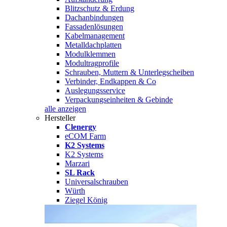
Blitzschutz & Erdung
Dachanbindungen
Fassadenlösungen
Kabelmanagement
Metalldachplatten
Modulklemmen
Modultragprofile
Schrauben, Muttern & Unterlegscheiben
Verbinder, Endkappen & Co
Auslegungsservice
Verpackungseinheiten & Gebinde
alle anzeigen
Hersteller
Clenergy
eCOM Farm
K2 Systems
K2 Systems
Marzari
SL Rack
Universalschrauben
Würth
Ziegel König