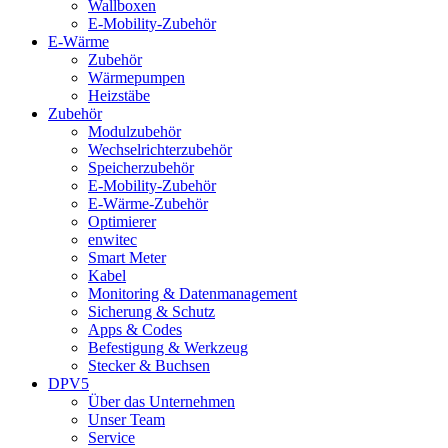
Wallboxen
E-Mobility-Zubehör
E-Wärme
Zubehör
Wärmepumpen
Heizstäbe
Zubehör
Modulzubehör
Wechselrichterzubehör
Speicherzubehör
E-Mobility-Zubehör
E-Wärme-Zubehör
Optimierer
enwitec
Smart Meter
Kabel
Monitoring & Datenmanagement
Sicherung & Schutz
Apps & Codes
Befestigung & Werkzeug
Stecker & Buchsen
DPV5
Über das Unternehmen
Unser Team
Service