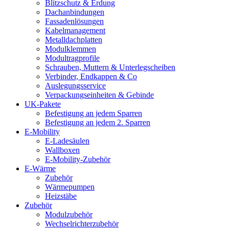
Blitzschutz & Erdung
Dachanbindungen
Fassadenlösungen
Kabelmanagement
Metalldachplatten
Modulklemmen
Modultragprofile
Schrauben, Muttern & Unterlegscheiben
Verbinder, Endkappen & Co
Auslegungsservice
Verpackungseinheiten & Gebinde
UK-Pakete
Befestigung an jedem Sparren
Befestigung an jedem 2. Sparren
E-Mobility
E-Ladesäulen
Wallboxen
E-Mobility-Zubehör
E-Wärme
Zubehör
Wärmepumpen
Heizstäbe
Zubehör
Modulzubehör
Wechselrichterzubehör