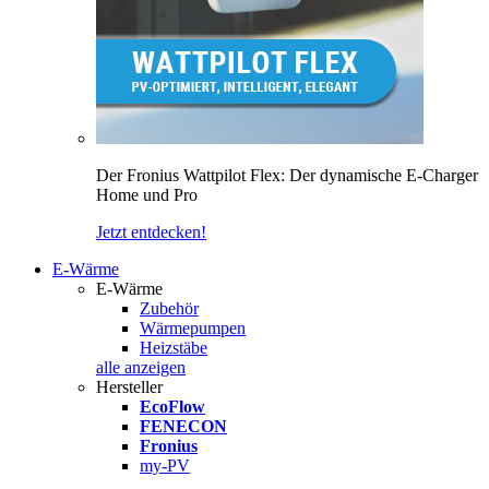
Der Fronius Wattpilot Flex: Der dynamische E-Charger
Home und Pro
Jetzt entdecken!
E-Wärme
E-Wärme
Zubehör
Wärmepumpen
Heizstäbe
alle anzeigen
Hersteller
EcoFlow
FENECON
Fronius
my-PV