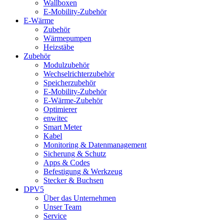
Wallboxen
E-Mobility-Zubehör
E-Wärme
Zubehör
Wärmepumpen
Heizstäbe
Zubehör
Modulzubehör
Wechselrichterzubehör
Speicherzubehör
E-Mobility-Zubehör
E-Wärme-Zubehör
Optimierer
enwitec
Smart Meter
Kabel
Monitoring & Datenmanagement
Sicherung & Schutz
Apps & Codes
Befestigung & Werkzeug
Stecker & Buchsen
DPV5
Über das Unternehmen
Unser Team
Service