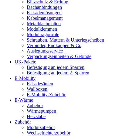
Blitzschutz & Erdung
Dachanbindungen
Fassadenlösungen
Kabelmanagement
Metalldachplatten
Modulklemmen
Modultragprofile
Schrauben, Muttern & Unterlegscheiben
Verbinder, Endkappen & Co
Auslegungsservice
Verpackungseinheiten & Gebinde
UK-Pakete
Befestigung an jedem Sparren
Befestigung an jedem 2. Sparren
E-Mobility
E-Ladesäulen
Wallboxen
E-Mobility-Zubehör
E-Wärme
Zubehör
Wärmepumpen
Heizstäbe
Zubehör
Modulzubehör
Wechselrichterzubehör