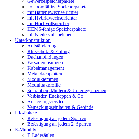
Gewerbespeicherpakete
notstromfähige Speicherpakete
mit Batteriewechselrichter
mit Hybridwechselrichter
mit Hochvoltspeicher
HEMS-fähige Speicherpakete
mit Niedervoltspeicher
Unterkonstruktion
Aufständerung
Blitzschutz & Erdung
Dachanbindungen
Fassadenlösungen
Kabelmanagement
Metalldachplatten
Modulklemmen
Modultragprofile
Schrauben, Muttern & Unterlegscheiben
Verbinder, Endkappen & Co
Auslegungsservice
Verpackungseinheiten & Gebinde
UK-Pakete
Befestigung an jedem Sparren
Befestigung an jedem 2. Sparren
E-Mobility
E-Ladesäulen