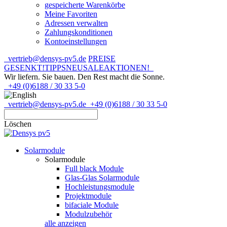
gespeicherte Warenkörbe
Meine Favoriten
Adressen verwalten
Zahlungskonditionen
Kontoeinstellungen
vertrieb@densys-pv5.de
PREISE
GESENKT!
TIPPS
NEU
SALE
AKTIONEN!
Wir liefern. Sie bauen.
Den Rest macht die Sonne.
+49 (0)6188 / 30 33 5-0
vertrieb@densys-pv5.de
+49 (0)6188 / 30 33 5-0
Löschen
Solarmodule
Solarmodule
Full black Module
Glas-Glas Solarmodule
Hochleistungsmodule
Projektmodule
bifaciale Module
Modulzubehör
alle anzeigen