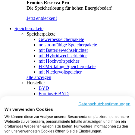
Fronius Reserva Pro
Die Speicherlösung für hohen Energiebedarf
Jetzt entdecken!
Speicherpakete
Speicherpakete
Gewerbespeicherpakete
notstromfähige Speicherpakete
mit Batteriewechselrichter
mit Hybridwechselrichter
mit Hochvoltspeicher
HEMS-fähige Speicherpakete
mit Niedervoltspeicher
alle anzeigen
Hersteller
BYD
Fronius + BYD
GoodWe + BYD
Kostal + BYD
Datenschutzbestimmungen
Wir verwenden Cookies
SMA + BYD
EcoFlow
Wir können diese zur Analyse unserer Besucherdaten platzieren, um unsere
EcoFlow + EcoFlow
Webseite zu verbessern, personalisierte Inhalte anzuzeigen und Ihnen ein
FENECON
großartiges Webseiten-Erlebnis zu bieten. Für weitere Informationen zu den
FENECON + FENECON
von uns verwendeten Cookies öffnen Sie die Einstellungen.