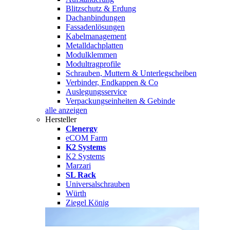
Blitzschutz & Erdung
Dachanbindungen
Fassadenlösungen
Kabelmanagement
Metalldachplatten
Modulklemmen
Modultragprofile
Schrauben, Muttern & Unterlegscheiben
Verbinder, Endkappen & Co
Auslegungsservice
Verpackungseinheiten & Gebinde
alle anzeigen
Hersteller
Clenergy
eCOM Farm
K2 Systems
K2 Systems
Marzari
SL Rack
Universalschrauben
Würth
Ziegel König