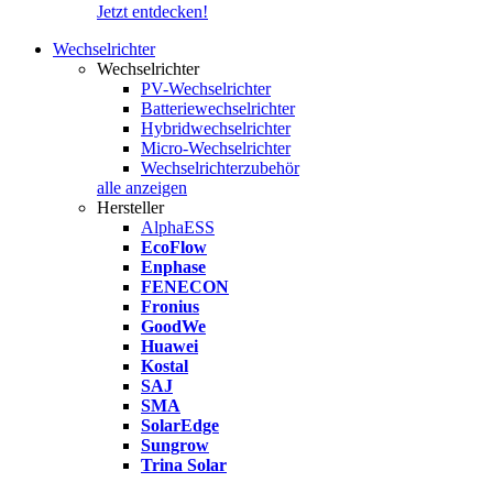
Jetzt entdecken!
Wechselrichter
Wechselrichter
PV-Wechselrichter
Batteriewechselrichter
Hybridwechselrichter
Micro-Wechselrichter
Wechselrichterzubehör
alle anzeigen
Hersteller
AlphaESS
EcoFlow
Enphase
FENECON
Fronius
GoodWe
Huawei
Kostal
SAJ
SMA
SolarEdge
Sungrow
Trina Solar