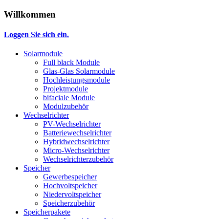
Willkommen
Loggen Sie sich ein.
Solarmodule
Full black Module
Glas-Glas Solarmodule
Hochleistungsmodule
Projektmodule
bifaciale Module
Modulzubehör
Wechselrichter
PV-Wechselrichter
Batteriewechselrichter
Hybridwechselrichter
Micro-Wechselrichter
Wechselrichterzubehör
Speicher
Gewerbespeicher
Hochvoltspeicher
Niedervoltspeicher
Speicherzubehör
Speicherpakete