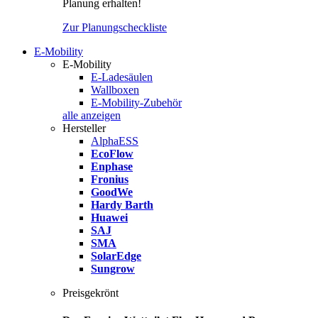
Planung erhalten!
Zur Planungscheckliste
E-Mobility
E-Mobility
E-Ladesäulen
Wallboxen
E-Mobility-Zubehör
alle anzeigen
Hersteller
AlphaESS
EcoFlow
Enphase
Fronius
GoodWe
Hardy Barth
Huawei
SAJ
SMA
SolarEdge
Sungrow
Preisgekrönt