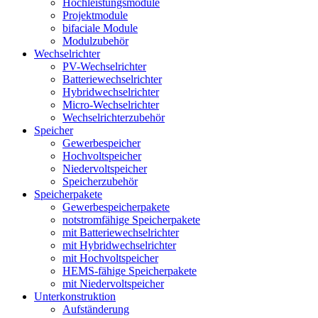
Hochleistungsmodule
Projektmodule
bifaciale Module
Modulzubehör
Wechselrichter
PV-Wechselrichter
Batteriewechselrichter
Hybridwechselrichter
Micro-Wechselrichter
Wechselrichterzubehör
Speicher
Gewerbespeicher
Hochvoltspeicher
Niedervoltspeicher
Speicherzubehör
Speicherpakete
Gewerbespeicherpakete
notstromfähige Speicherpakete
mit Batteriewechselrichter
mit Hybridwechselrichter
mit Hochvoltspeicher
HEMS-fähige Speicherpakete
mit Niedervoltspeicher
Unterkonstruktion
Aufständerung