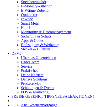
Speicherzubehör
E-Mobility-Zubehör
E-Wärme-Zubehör
Optimierer
enwitec
Smart Meter
Kabel
Monitoring & Datenmanagement
Sicherung & Schutz
Apps & Codes
Befestigung & Werkzeug
Stecker & Buchsen
DPV5
Über das Unternehmen
Unser Team
Service
Praktisches
Deine Karriere
Densys Solutions
Presseservice
Schulungen & Events
POS & Marketing
PREISE GESENKT!
TIPPS
NEU
SALE
AKTIONEN!
Alle Geschäftsvorgänge