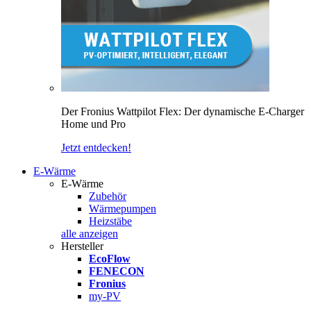
Der Fronius Wattpilot Flex: Der dynamische E-Charger
Home und Pro
Jetzt entdecken!
E-Wärme
E-Wärme
Zubehör
Wärmepumpen
Heizstäbe
alle anzeigen
Hersteller
EcoFlow
FENECON
Fronius
my-PV