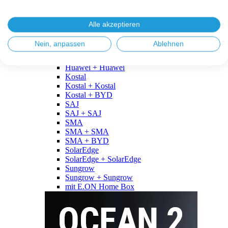
Fronius
Fronius + Fronius
Fronius + BYD
Alle akzeptieren
GoodWe
GoodWe + GoodWe
Nein, anpassen
Ablehnen
GoodWe + BYD
Huawei
Huawei + Huawei
Kostal
Kostal + Kostal
Kostal + BYD
SAJ
SAJ + SAJ
SMA
SMA + SMA
SMA + BYD
SolarEdge
SolarEdge + SolarEdge
Sungrow
Sungrow + Sungrow
mit E.ON Home Box