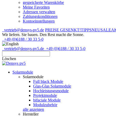
gespeicherte Warenkörbe
Meine Favoriten
Adressen verwalten
Zahlungskonditionen
Kontoeinstellungen
vertrieb@densys-pv5.de
PREISE GESENKT!
TIPPS
NEU
SALE
A
Wir liefern. Sie bauen.
Den Rest macht die Sonne.
+49 (0)6188 / 30 33 5-0
vertrieb@densys-pv5.de
+49 (0)6188 / 30 33 5-0
Löschen
Solarmodule
Solarmodule
Full black Module
Glas-Glas Solarmodule
Hochleistungsmodule
Projektmodule
bifaciale Module
Modulzubehör
alle anzeigen
Hersteller