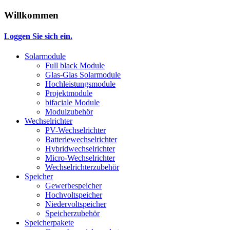
Willkommen
Loggen Sie sich ein.
Solarmodule
Full black Module
Glas-Glas Solarmodule
Hochleistungsmodule
Projektmodule
bifaciale Module
Modulzubehör
Wechselrichter
PV-Wechselrichter
Batteriewechselrichter
Hybridwechselrichter
Micro-Wechselrichter
Wechselrichterzubehör
Speicher
Gewerbespeicher
Hochvoltspeicher
Niedervoltspeicher
Speicherzubehör
Speicherpakete