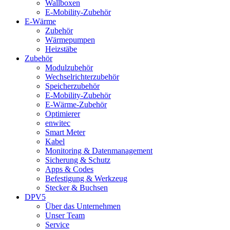
Wallboxen
E-Mobility-Zubehör
E-Wärme
Zubehör
Wärmepumpen
Heizstäbe
Zubehör
Modulzubehör
Wechselrichterzubehör
Speicherzubehör
E-Mobility-Zubehör
E-Wärme-Zubehör
Optimierer
enwitec
Smart Meter
Kabel
Monitoring & Datenmanagement
Sicherung & Schutz
Apps & Codes
Befestigung & Werkzeug
Stecker & Buchsen
DPV5
Über das Unternehmen
Unser Team
Service