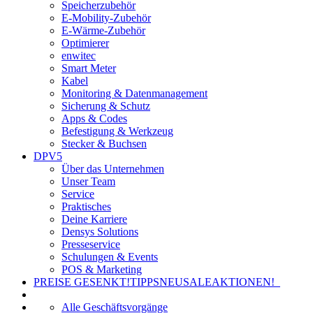
Speicherzubehör
E-Mobility-Zubehör
E-Wärme-Zubehör
Optimierer
enwitec
Smart Meter
Kabel
Monitoring & Datenmanagement
Sicherung & Schutz
Apps & Codes
Befestigung & Werkzeug
Stecker & Buchsen
DPV5
Über das Unternehmen
Unser Team
Service
Praktisches
Deine Karriere
Densys Solutions
Presseservice
Schulungen & Events
POS & Marketing
PREISE GESENKT!
TIPPS
NEU
SALE
AKTIONEN!
Alle Geschäftsvorgänge