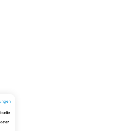
ungen
bseite
ndeten