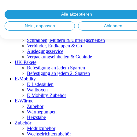
Blitzschutz & Erdung
Dachanbindungen
Fassadenlösungen
Alle akzeptieren
Kabelmanagement
Metalldachplatten
Nein, anpassen
Ablehnen
Modulklemmen
Modultragprofile
Schrauben, Muttern & Unterlegscheiben
Verbinder, Endkappen & Co
Auslegungsservice
Verpackungseinheiten & Gebinde
UK-Pakete
Befestigung an jedem Sparren
Befestigung an jedem 2. Sparren
E-Mobility
E-Ladesäulen
Wallboxen
E-Mobility-Zubehör
E-Wärme
Zubehör
Wärmepumpen
Heizstäbe
Zubehör
Modulzubehör
Wechselrichterzubehör