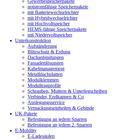
Gewerbespeicherpakete
notstromfähige Speicherpakete
mit Batteriewechselrichter
mit Hybridwechselrichter
mit Hochvoltspeicher
HEMS-fähige Speicherpakete
mit Niedervoltspeicher
Unterkonstruktion
Aufständerung
Blitzschutz & Erdung
Dachanbindungen
Fassadenlösungen
Kabelmanagement
Metalldachplatten
Modulklemmen
Modultragprofile
Schrauben, Muttern & Unterlegscheiben
Verbinder, Endkappen & Co
Auslegungsservice
Verpackungseinheiten & Gebinde
UK-Pakete
Befestigung an jedem Sparren
Befestigung an jedem 2. Sparren
E-Mobility
E-Ladesäulen