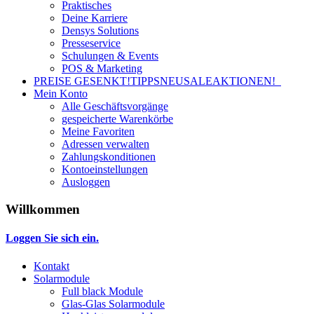
Praktisches
Deine Karriere
Densys Solutions
Presseservice
Schulungen & Events
POS & Marketing
PREISE GESENKT!
TIPPS
NEU
SALE
AKTIONEN!
Mein Konto
Alle Geschäftsvorgänge
gespeicherte Warenkörbe
Meine Favoriten
Adressen verwalten
Zahlungskonditionen
Kontoeinstellungen
Ausloggen
Willkommen
Loggen Sie sich ein.
Kontakt
Solarmodule
Full black Module
Glas-Glas Solarmodule