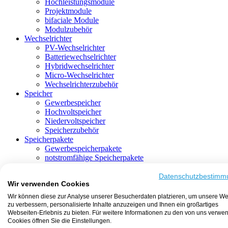
Hochleistungsmodule
Projektmodule
bifaciale Module
Modulzubehör
Wechselrichter
PV-Wechselrichter
Batteriewechselrichter
Hybridwechselrichter
Micro-Wechselrichter
Wechselrichterzubehör
Speicher
Gewerbespeicher
Hochvoltspeicher
Niedervoltspeicher
Speicherzubehör
Speicherpakete
Gewerbespeicherpakete
notstromfähige Speicherpakete
mit Batteriewechselrichter
mit Hybridwechselrichter
Datenschutzbestimm
Wir verwenden Cookies
mit Hochvoltspeicher
HEMS-fähige Speicherpakete
Wir können diese zur Analyse unserer Besucherdaten platzieren, um unsere We
mit Niedervoltspeicher
zu verbessern, personalisierte Inhalte anzuzeigen und Ihnen ein großartiges
Unterkonstruktion
Webseiten-Erlebnis zu bieten. Für weitere Informationen zu den von uns verwe
Aufständerung
Cookies öffnen Sie die Einstellungen.