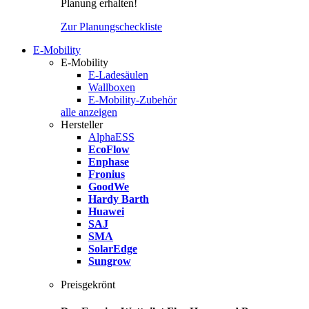
Planung erhalten!
Zur Planungscheckliste
E-Mobility
E-Mobility
E-Ladesäulen
Wallboxen
E-Mobility-Zubehör
alle anzeigen
Hersteller
AlphaESS
EcoFlow
Enphase
Fronius
GoodWe
Hardy Barth
Huawei
SAJ
SMA
SolarEdge
Sungrow
Preisgekrönt