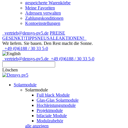
gespeicherte Warenkörbe
Meine Favoriten
Adressen verwalten
Zahlungskonditionen
Kontoeinstellungen
vertrieb@densys-pv5.de
PREISE
GESENKT!
TIPPS
NEU
SALE
AKTIONEN!
Wir liefern. Sie bauen.
Den Rest macht die Sonne.
+49 (0)6188 / 30 33 5-0
vertrieb@densys-pv5.de
+49 (0)6188 / 30 33 5-0
Löschen
Solarmodule
Solarmodule
Full black Module
Glas-Glas Solarmodule
Hochleistungsmodule
Projektmodule
bifaciale Module
Modulzubehör
alle anzeigen