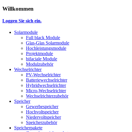
Willkommen
Loggen Sie sich ein.
Solarmodule
Full black Module
Glas-Glas Solarmodule
Hochleistungsmodule
Projektmodule
bifaciale Module
Modulzubehör
Wechselrichter
PV-Wechselrichter
Batteriewechselrichter
Hybridwechselrichter
Micro-Wechselrichter
Wechselrichterzubehör
Speicher
Gewerbespeicher
Hochvoltspeicher
Niedervoltspeicher
Speicherzubehör
Speicherpakete