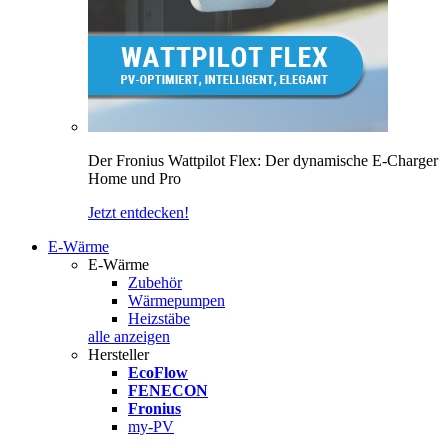
Der Fronius Wattpilot Flex: Der dynamische E-Charger
Home und Pro
Jetzt entdecken!
E-Wärme
E-Wärme
Zubehör
Wärmepumpen
Heizstäbe
alle anzeigen
Hersteller
EcoFlow
FENECON
Fronius
my-PV