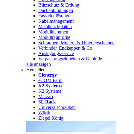
Blitzschutz & Erdung
Dachanbindungen
Fassadenlösungen
Kabelmanagement
Metalldachplatten
Modulklemmen
Modultragprofile
Schrauben, Muttern & Unterlegscheiben
Verbinder, Endkappen & Co
Auslegungsservice
Verpackungseinheiten & Gebinde
alle anzeigen
Hersteller
Clenergy
eCOM Farm
K2 Systems
K2 Systems
Marzari
SL Rack
Universalschrauben
Würth
Ziegel König