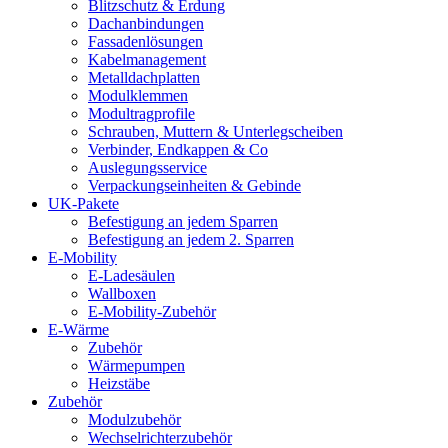
Blitzschutz & Erdung
Dachanbindungen
Fassadenlösungen
Kabelmanagement
Metalldachplatten
Modulklemmen
Modultragprofile
Schrauben, Muttern & Unterlegscheiben
Verbinder, Endkappen & Co
Auslegungsservice
Verpackungseinheiten & Gebinde
UK-Pakete
Befestigung an jedem Sparren
Befestigung an jedem 2. Sparren
E-Mobility
E-Ladesäulen
Wallboxen
E-Mobility-Zubehör
E-Wärme
Zubehör
Wärmepumpen
Heizstäbe
Zubehör
Modulzubehör
Wechselrichterzubehör