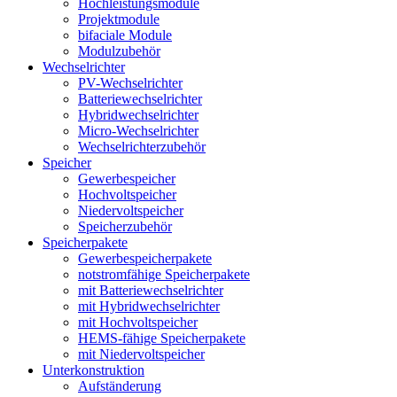
Hochleistungsmodule
Projektmodule
bifaciale Module
Modulzubehör
Wechselrichter
PV-Wechselrichter
Batteriewechselrichter
Hybridwechselrichter
Micro-Wechselrichter
Wechselrichterzubehör
Speicher
Gewerbespeicher
Hochvoltspeicher
Niedervoltspeicher
Speicherzubehör
Speicherpakete
Gewerbespeicherpakete
notstromfähige Speicherpakete
mit Batteriewechselrichter
mit Hybridwechselrichter
mit Hochvoltspeicher
HEMS-fähige Speicherpakete
mit Niedervoltspeicher
Unterkonstruktion
Aufständerung