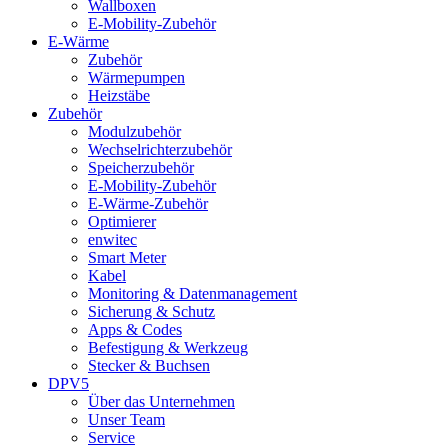
Wallboxen
E-Mobility-Zubehör
E-Wärme
Zubehör
Wärmepumpen
Heizstäbe
Zubehör
Modulzubehör
Wechselrichterzubehör
Speicherzubehör
E-Mobility-Zubehör
E-Wärme-Zubehör
Optimierer
enwitec
Smart Meter
Kabel
Monitoring & Datenmanagement
Sicherung & Schutz
Apps & Codes
Befestigung & Werkzeug
Stecker & Buchsen
DPV5
Über das Unternehmen
Unser Team
Service