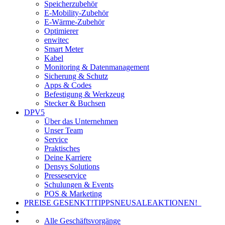
Speicherzubehör
E-Mobility-Zubehör
E-Wärme-Zubehör
Optimierer
enwitec
Smart Meter
Kabel
Monitoring & Datenmanagement
Sicherung & Schutz
Apps & Codes
Befestigung & Werkzeug
Stecker & Buchsen
DPV5
Über das Unternehmen
Unser Team
Service
Praktisches
Deine Karriere
Densys Solutions
Presseservice
Schulungen & Events
POS & Marketing
PREISE GESENKT!
TIPPS
NEU
SALE
AKTIONEN!
Alle Geschäftsvorgänge