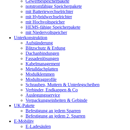
Gewerbespeicherpakete
notstromfähige Speicherpakete
mit Batteriewechselrichter
mit Hybridwechselrichter
mit Hochvoltspeicher
HEMS-fähige Speicherpakete
mit Niedervoltspeicher
Unterkonstruktion
Aufständerung
Blitzschutz & Erdung
Dachanbindungen
Fassadenlösungen
Kabelmanagement
Metalldachplatten
Modulklemmen
Modultragprofile
Schrauben, Muttern & Unterlegscheiben
Verbinder, Endkappen & Co
Auslegungsservice
Verpackungseinheiten & Gebinde
UK-Pakete
Befestigung an jedem Sparren
Befestigung an jedem 2. Sparren
E-Mobility
E-Ladesäulen