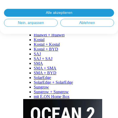
Fronius
Fronius + Fronius
Fronius + BYD
Alle akzeptieren
GoodWe
GoodWe + GoodWe
Nein, anpassen
Ablehnen
GoodWe + BYD
Huawei
Huawei + Huawei
Kostal
Kostal + Kostal
Kostal + BYD
SAJ
SAJ + SAJ
SMA
SMA + SMA
SMA + BYD
SolarEdge
SolarEdge + SolarEdge
Sungrow
Sungrow + Sungrow
mit E.ON Home Box