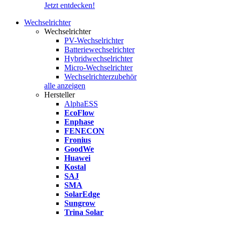
Jetzt entdecken!
Wechselrichter
Wechselrichter
PV-Wechselrichter
Batteriewechselrichter
Hybridwechselrichter
Micro-Wechselrichter
Wechselrichterzubehör
alle anzeigen
Hersteller
AlphaESS
EcoFlow
Enphase
FENECON
Fronius
GoodWe
Huawei
Kostal
SAJ
SMA
SolarEdge
Sungrow
Trina Solar