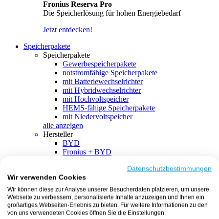
Fronius Reserva Pro
Die Speicherlösung für hohen Energiebedarf
Jetzt entdecken!
Speicherpakete
Speicherpakete
Gewerbespeicherpakete
notstromfähige Speicherpakete
mit Batteriewechselrichter
mit Hybridwechselrichter
mit Hochvoltspeicher
HEMS-fähige Speicherpakete
mit Niedervoltspeicher
alle anzeigen
Hersteller
BYD
Fronius + BYD
GoodWe + BYD
Kostal + BYD
Datenschutzbestimmungen
Wir verwenden Cookies
SMA + BYD
EcoFlow
Wir können diese zur Analyse unserer Besucherdaten platzieren, um unsere
EcoFlow + EcoFlow
Webseite zu verbessern, personalisierte Inhalte anzuzeigen und Ihnen ein
FENECON
großartiges Webseiten-Erlebnis zu bieten. Für weitere Informationen zu den
FENECON + FENECON
von uns verwendeten Cookies öffnen Sie die Einstellungen.