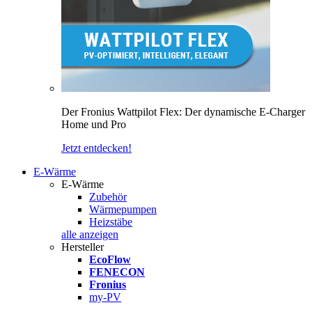
Der Fronius Wattpilot Flex: Der dynamische E-Charger
Home und Pro
Jetzt entdecken!
E-Wärme
E-Wärme
Zubehör
Wärmepumpen
Heizstäbe
alle anzeigen
Hersteller
EcoFlow
FENECON
Fronius
my-PV