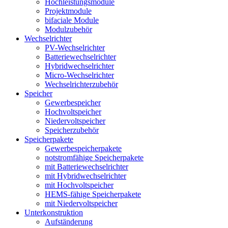
Hochleistungsmodule
Projektmodule
bifaciale Module
Modulzubehör
Wechselrichter
PV-Wechselrichter
Batteriewechselrichter
Hybridwechselrichter
Micro-Wechselrichter
Wechselrichterzubehör
Speicher
Gewerbespeicher
Hochvoltspeicher
Niedervoltspeicher
Speicherzubehör
Speicherpakete
Gewerbespeicherpakete
notstromfähige Speicherpakete
mit Batteriewechselrichter
mit Hybridwechselrichter
mit Hochvoltspeicher
HEMS-fähige Speicherpakete
mit Niedervoltspeicher
Unterkonstruktion
Aufständerung