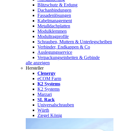
Blitzschutz & Erdung
Dachanbindungen
Fassadenlösungen
Kabelmanagement
Metalldachplatten
Modulklemmen
Modultragprofile
Schrauben, Muttern & Unterlegscheiben
Verbinder, Endkappen & Co
Auslegungsservice
Verpackungseinheiten & Gebinde
alle anzeigen
Hersteller
Clenergy
eCOM Farm
K2 Systems
K2 Systems
Marzari
SL Rack
Universalschrauben
Würth
Ziegel König