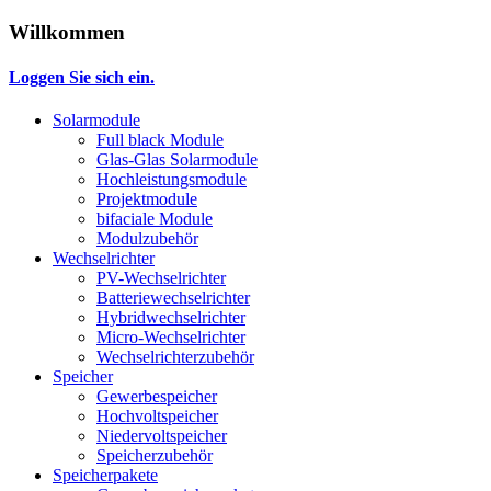
Willkommen
Loggen Sie sich ein.
Solarmodule
Full black Module
Glas-Glas Solarmodule
Hochleistungsmodule
Projektmodule
bifaciale Module
Modulzubehör
Wechselrichter
PV-Wechselrichter
Batteriewechselrichter
Hybridwechselrichter
Micro-Wechselrichter
Wechselrichterzubehör
Speicher
Gewerbespeicher
Hochvoltspeicher
Niedervoltspeicher
Speicherzubehör
Speicherpakete