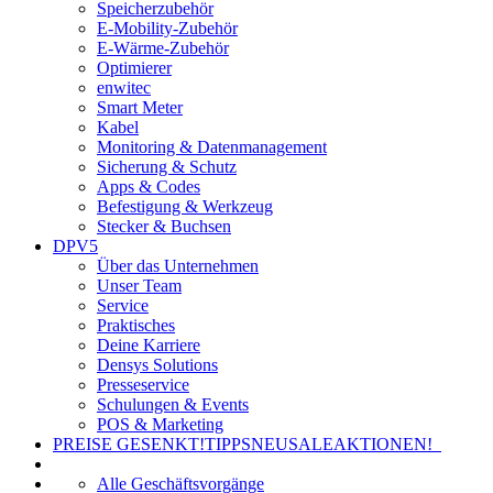
Speicherzubehör
E-Mobility-Zubehör
E-Wärme-Zubehör
Optimierer
enwitec
Smart Meter
Kabel
Monitoring & Datenmanagement
Sicherung & Schutz
Apps & Codes
Befestigung & Werkzeug
Stecker & Buchsen
DPV5
Über das Unternehmen
Unser Team
Service
Praktisches
Deine Karriere
Densys Solutions
Presseservice
Schulungen & Events
POS & Marketing
PREISE GESENKT!
TIPPS
NEU
SALE
AKTIONEN!
Alle Geschäftsvorgänge