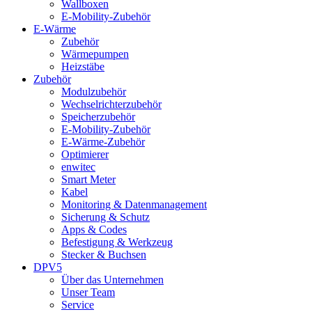
Wallboxen
E-Mobility-Zubehör
E-Wärme
Zubehör
Wärmepumpen
Heizstäbe
Zubehör
Modulzubehör
Wechselrichterzubehör
Speicherzubehör
E-Mobility-Zubehör
E-Wärme-Zubehör
Optimierer
enwitec
Smart Meter
Kabel
Monitoring & Datenmanagement
Sicherung & Schutz
Apps & Codes
Befestigung & Werkzeug
Stecker & Buchsen
DPV5
Über das Unternehmen
Unser Team
Service