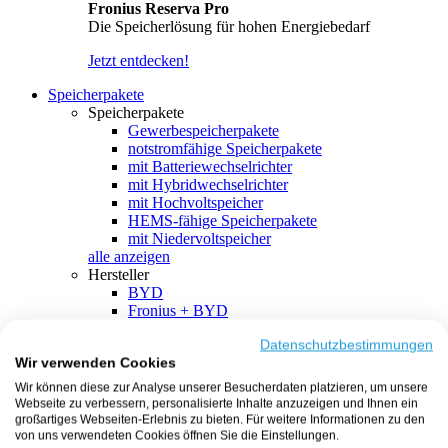
Fronius Reserva Pro
Die Speicherlösung für hohen Energiebedarf
Jetzt entdecken!
Speicherpakete
Speicherpakete
Gewerbespeicherpakete
notstromfähige Speicherpakete
mit Batteriewechselrichter
mit Hybridwechselrichter
mit Hochvoltspeicher
HEMS-fähige Speicherpakete
mit Niedervoltspeicher
alle anzeigen
Hersteller
BYD
Fronius + BYD
GoodWe + BYD
Kostal + BYD
Datenschutzbestimmungen
Wir verwenden Cookies
SMA + BYD
EcoFlow
Wir können diese zur Analyse unserer Besucherdaten platzieren, um unsere
EcoFlow + EcoFlow
Webseite zu verbessern, personalisierte Inhalte anzuzeigen und Ihnen ein
FENECON
großartiges Webseiten-Erlebnis zu bieten. Für weitere Informationen zu den
FENECON + FENECON
von uns verwendeten Cookies öffnen Sie die Einstellungen.