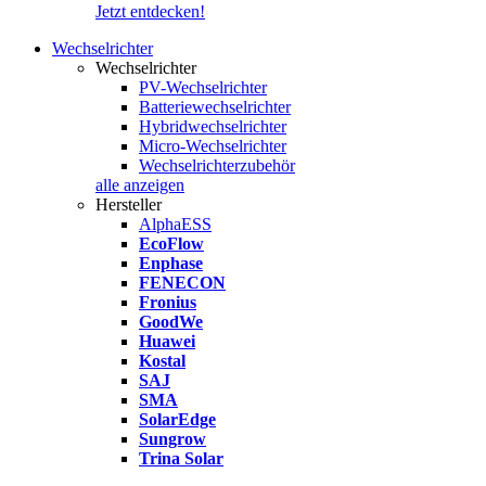
Jetzt entdecken!
Wechselrichter
Wechselrichter
PV-Wechselrichter
Batteriewechselrichter
Hybridwechselrichter
Micro-Wechselrichter
Wechselrichterzubehör
alle anzeigen
Hersteller
AlphaESS
EcoFlow
Enphase
FENECON
Fronius
GoodWe
Huawei
Kostal
SAJ
SMA
SolarEdge
Sungrow
Trina Solar