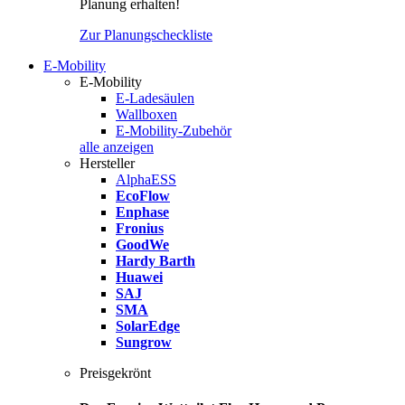
Planung erhalten!
Zur Planungscheckliste
E-Mobility
E-Mobility
E-Ladesäulen
Wallboxen
E-Mobility-Zubehör
alle anzeigen
Hersteller
AlphaESS
EcoFlow
Enphase
Fronius
GoodWe
Hardy Barth
Huawei
SAJ
SMA
SolarEdge
Sungrow
Preisgekrönt