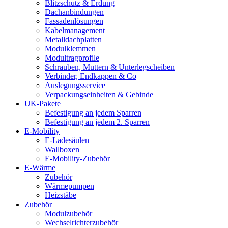
Blitzschutz & Erdung
Dachanbindungen
Fassadenlösungen
Kabelmanagement
Metalldachplatten
Modulklemmen
Modultragprofile
Schrauben, Muttern & Unterlegscheiben
Verbinder, Endkappen & Co
Auslegungsservice
Verpackungseinheiten & Gebinde
UK-Pakete
Befestigung an jedem Sparren
Befestigung an jedem 2. Sparren
E-Mobility
E-Ladesäulen
Wallboxen
E-Mobility-Zubehör
E-Wärme
Zubehör
Wärmepumpen
Heizstäbe
Zubehör
Modulzubehör
Wechselrichterzubehör