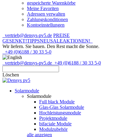
gespeicherte Warenkörbe
Meine Favoriten
Adressen verwalten
Zahlungskonditionen
Kontoeinstellungen
vertrieb@densys-pv5.de
PREISE
GESENKT!
TIPPS
NEU
SALE
AKTIONEN!
Wir liefern. Sie bauen.
Den Rest macht die Sonne.
+49 (0)6188 / 30 33 5-0
vertrieb@densys-pv5.de
+49 (0)6188 / 30 33 5-0
Löschen
Solarmodule
Solarmodule
Full black Module
Glas-Glas Solarmodule
Hochleistungsmodule
Projektmodule
bifaciale Module
Modulzubehör
alle anzeigen