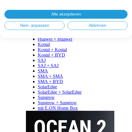
Fronius
Fronius + Fronius
Fronius + BYD
Alle akzeptieren
GoodWe
GoodWe + GoodWe
Nein, anpassen
Ablehnen
GoodWe + BYD
Huawei
Huawei + Huawei
Kostal
Kostal + Kostal
Kostal + BYD
SAJ
SAJ + SAJ
SMA
SMA + SMA
SMA + BYD
SolarEdge
SolarEdge + SolarEdge
Sungrow
Sungrow + Sungrow
mit E.ON Home Box