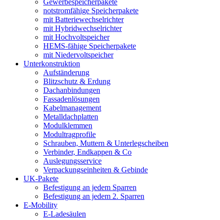
Gewerbespeicherpakete
notstromfähige Speicherpakete
mit Batteriewechselrichter
mit Hybridwechselrichter
mit Hochvoltspeicher
HEMS-fähige Speicherpakete
mit Niedervoltspeicher
Unterkonstruktion
Aufständerung
Blitzschutz & Erdung
Dachanbindungen
Fassadenlösungen
Kabelmanagement
Metalldachplatten
Modulklemmen
Modultragprofile
Schrauben, Muttern & Unterlegscheiben
Verbinder, Endkappen & Co
Auslegungsservice
Verpackungseinheiten & Gebinde
UK-Pakete
Befestigung an jedem Sparren
Befestigung an jedem 2. Sparren
E-Mobility
E-Ladesäulen