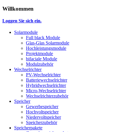
Willkommen
Loggen Sie sich ein.
Solarmodule
Full black Module
Glas-Glas Solarmodule
Hochleistungsmodule
Projektmodule
bifaciale Module
Modulzubehör
Wechselrichter
PV-Wechselrichter
Batteriewechselrichter
Hybridwechselrichter
Micro-Wechselrichter
Wechselrichterzubehör
Speicher
Gewerbespeicher
Hochvoltspeicher
Niedervoltspeicher
Speicherzubehör
Speicherpakete