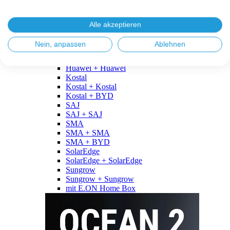
Fronius
Fronius + Fronius
Fronius + BYD
Alle akzeptieren
GoodWe
GoodWe + GoodWe
Nein, anpassen
Ablehnen
GoodWe + BYD
Huawei
Huawei + Huawei
Kostal
Kostal + Kostal
Kostal + BYD
SAJ
SAJ + SAJ
SMA
SMA + SMA
SMA + BYD
SolarEdge
SolarEdge + SolarEdge
Sungrow
Sungrow + Sungrow
mit E.ON Home Box