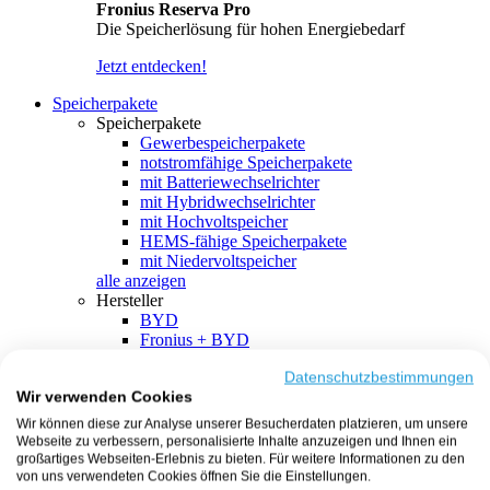
Fronius Reserva Pro
Die Speicherlösung für hohen Energiebedarf
Jetzt entdecken!
Speicherpakete
Speicherpakete
Gewerbespeicherpakete
notstromfähige Speicherpakete
mit Batteriewechselrichter
mit Hybridwechselrichter
mit Hochvoltspeicher
HEMS-fähige Speicherpakete
mit Niedervoltspeicher
alle anzeigen
Hersteller
BYD
Fronius + BYD
GoodWe + BYD
Kostal + BYD
Datenschutzbestimmungen
Wir verwenden Cookies
SMA + BYD
EcoFlow
Wir können diese zur Analyse unserer Besucherdaten platzieren, um unsere
EcoFlow + EcoFlow
Webseite zu verbessern, personalisierte Inhalte anzuzeigen und Ihnen ein
FENECON
großartiges Webseiten-Erlebnis zu bieten. Für weitere Informationen zu den
FENECON + FENECON
von uns verwendeten Cookies öffnen Sie die Einstellungen.