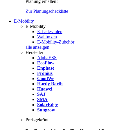
Planung erhalten!
Zur Planungscheckliste
E-Mobility
E-Mobility
E-Ladesäulen
Wallboxen
E-Mobility-Zubehör
alle anzeigen
Hersteller
AlphaESS
EcoFlow
Enphase
Fronius
GoodWe
Hardy Barth
Huawei
SAJ
SMA
SolarEdge
Sungrow
Preisgekrönt