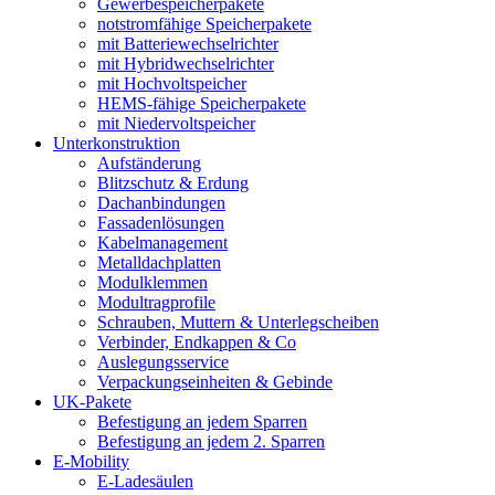
Gewerbespeicherpakete
notstromfähige Speicherpakete
mit Batteriewechselrichter
mit Hybridwechselrichter
mit Hochvoltspeicher
HEMS-fähige Speicherpakete
mit Niedervoltspeicher
Unterkonstruktion
Aufständerung
Blitzschutz & Erdung
Dachanbindungen
Fassadenlösungen
Kabelmanagement
Metalldachplatten
Modulklemmen
Modultragprofile
Schrauben, Muttern & Unterlegscheiben
Verbinder, Endkappen & Co
Auslegungsservice
Verpackungseinheiten & Gebinde
UK-Pakete
Befestigung an jedem Sparren
Befestigung an jedem 2. Sparren
E-Mobility
E-Ladesäulen