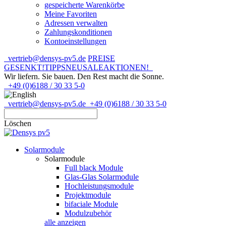
gespeicherte Warenkörbe
Meine Favoriten
Adressen verwalten
Zahlungskonditionen
Kontoeinstellungen
vertrieb@densys-pv5.de
PREISE
GESENKT!
TIPPS
NEU
SALE
AKTIONEN!
Wir liefern. Sie bauen.
Den Rest macht die Sonne.
+49 (0)6188 / 30 33 5-0
vertrieb@densys-pv5.de
+49 (0)6188 / 30 33 5-0
Löschen
Solarmodule
Solarmodule
Full black Module
Glas-Glas Solarmodule
Hochleistungsmodule
Projektmodule
bifaciale Module
Modulzubehör
alle anzeigen