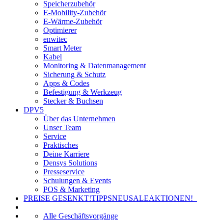
Speicherzubehör
E-Mobility-Zubehör
E-Wärme-Zubehör
Optimierer
enwitec
Smart Meter
Kabel
Monitoring & Datenmanagement
Sicherung & Schutz
Apps & Codes
Befestigung & Werkzeug
Stecker & Buchsen
DPV5
Über das Unternehmen
Unser Team
Service
Praktisches
Deine Karriere
Densys Solutions
Presseservice
Schulungen & Events
POS & Marketing
PREISE GESENKT!
TIPPS
NEU
SALE
AKTIONEN!
Alle Geschäftsvorgänge