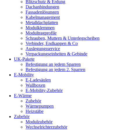
Blitzschutz & Erdung
Dachanbindungen
Fassadenlösungen
Kabelmanagement
Metalldachplatten
Modulklemmen
Modultragprofile
Schrauben, Muttern & Unterlegscheiben
Verbinder, Endkappen & Co
Auslegungsservice
Verpackungseinheiten & Gebinde
UK-Pakete
Befestigung an jedem Sparren
Befestigung an jedem 2. Sparren
E-Mobility
E-Ladesäulen
Wallboxen
E-Mobility-Zubehör
E-Wärme
Zubehör
Wärmepumpen
Heizstäbe
Zubehör
Modulzubehör
Wechselrichterzubehör