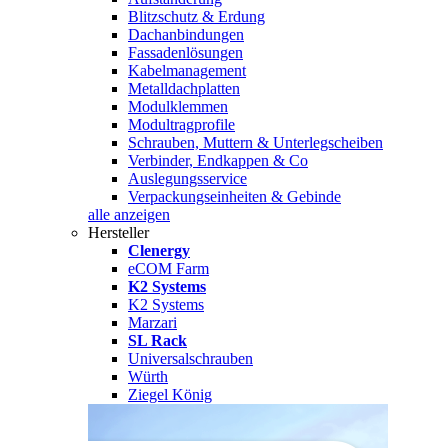
Blitzschutz & Erdung
Dachanbindungen
Fassadenlösungen
Kabelmanagement
Metalldachplatten
Modulklemmen
Modultragprofile
Schrauben, Muttern & Unterlegscheiben
Verbinder, Endkappen & Co
Auslegungsservice
Verpackungseinheiten & Gebinde
alle anzeigen
Hersteller
Clenergy
eCOM Farm
K2 Systems
K2 Systems
Marzari
SL Rack
Universalschrauben
Würth
Ziegel König