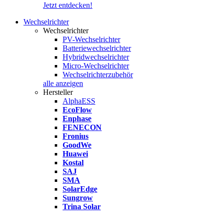
Jetzt entdecken!
Wechselrichter
Wechselrichter
PV-Wechselrichter
Batteriewechselrichter
Hybridwechselrichter
Micro-Wechselrichter
Wechselrichterzubehör
alle anzeigen
Hersteller
AlphaESS
EcoFlow
Enphase
FENECON
Fronius
GoodWe
Huawei
Kostal
SAJ
SMA
SolarEdge
Sungrow
Trina Solar