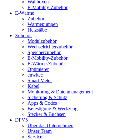
Wallboxen
E-Mobility-Zubehör
E-Wärme
Zubehör
Wärmepumpen
Heizstäbe
Zubehör
Modulzubehör
Wechselrichterzubehör
Speicherzubehör
E-Mobility-Zubehör
E-Wärme-Zubehör
Optimierer
enwitec
Smart Meter
Kabel
Monitoring & Datenmanagement
Sicherung & Schutz
Apps & Codes
Befestigung & Werkzeug
Stecker & Buchsen
DPV5
Über das Unternehmen
Unser Team
Service