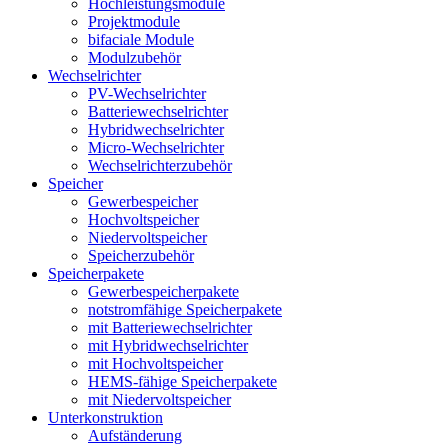
Hochleistungsmodule
Projektmodule
bifaciale Module
Modulzubehör
Wechselrichter
PV-Wechselrichter
Batteriewechselrichter
Hybridwechselrichter
Micro-Wechselrichter
Wechselrichterzubehör
Speicher
Gewerbespeicher
Hochvoltspeicher
Niedervoltspeicher
Speicherzubehör
Speicherpakete
Gewerbespeicherpakete
notstromfähige Speicherpakete
mit Batteriewechselrichter
mit Hybridwechselrichter
mit Hochvoltspeicher
HEMS-fähige Speicherpakete
mit Niedervoltspeicher
Unterkonstruktion
Aufständerung