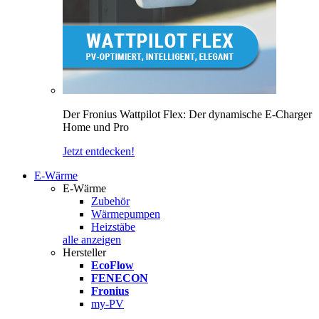
Der Fronius Wattpilot Flex: Der dynamische E-Charger
Home und Pro
Jetzt entdecken!
E-Wärme
E-Wärme
Zubehör
Wärmepumpen
Heizstäbe
alle anzeigen
Hersteller
EcoFlow
FENECON
Fronius
my-PV