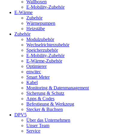
Wallboxen
E-Mobility-Zubehör
E-Wärme
Zubehör
Wärmepumpen
Heizstäbe
Zubehör
Modulzubehör
Wechselrichterzubehör
Speicherzubehör
E-Mobility-Zubehör
E-Wärme-Zubehör
Optimierer
enwitec
Smart Meter
Kabel
Monitoring & Datenmanagement
Sicherung & Schutz
Apps & Codes
Befestigung & Werkzeug
Stecker & Buchsen
DPV5
Über das Unternehmen
Unser Team
Service