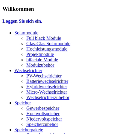
Willkommen
Loggen Sie sich ein.
Solarmodule
Full black Module
Glas-Glas Solarmodule
Hochleistungsmodule
Projektmodule
bifaciale Module
Modulzubehör
Wechselrichter
PV-Wechselrichter
Batteriewechselrichter
Hybridwechselrichter
Micro-Wechselrichter
Wechselrichterzubehör
Speicher
Gewerbespeicher
Hochvoltspeicher
Niedervoltspeicher
Speicherzubehör
Speicherpakete