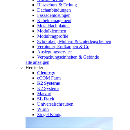
Blitzschutz & Erdung
Dachanbindungen
Fassadenlösungen
Kabelmanagement
Metalldachplatten
Modulklemmen
Modultragprofile
Schrauben, Muttern & Unterlegscheiben
Verbinder, Endkappen & Co
Auslegungsservice
Verpackungseinheiten & Gebinde
alle anzeigen
Hersteller
Clenergy
eCOM Farm
K2 Systems
K2 Systems
Marzari
SL Rack
Universalschrauben
Würth
Ziegel König