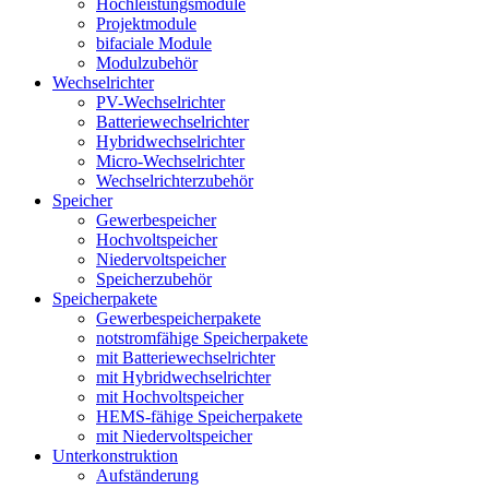
Hochleistungsmodule
Projektmodule
bifaciale Module
Modulzubehör
Wechselrichter
PV-Wechselrichter
Batteriewechselrichter
Hybridwechselrichter
Micro-Wechselrichter
Wechselrichterzubehör
Speicher
Gewerbespeicher
Hochvoltspeicher
Niedervoltspeicher
Speicherzubehör
Speicherpakete
Gewerbespeicherpakete
notstromfähige Speicherpakete
mit Batteriewechselrichter
mit Hybridwechselrichter
mit Hochvoltspeicher
HEMS-fähige Speicherpakete
mit Niedervoltspeicher
Unterkonstruktion
Aufständerung