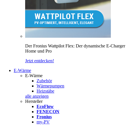
Der Fronius Wattpilot Flex: Der dynamische E-Charger
Home und Pro
Jetzt entdecken!
E-Wärme
E-Wärme
Zubehör
Wärmepumpen
Heizstäbe
alle anzeigen
Hersteller
EcoFlow
FENECON
Fronius
my-PV