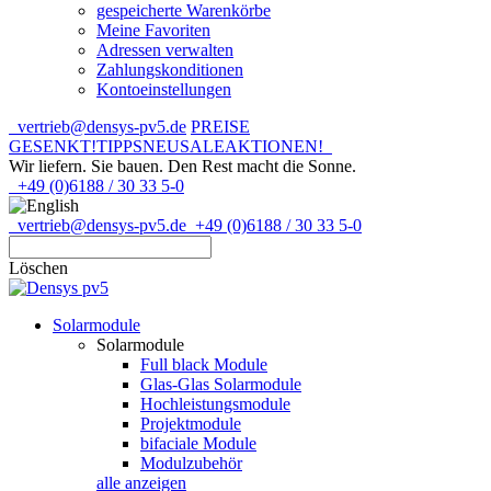
gespeicherte Warenkörbe
Meine Favoriten
Adressen verwalten
Zahlungskonditionen
Kontoeinstellungen
vertrieb@densys-pv5.de
PREISE
GESENKT!
TIPPS
NEU
SALE
AKTIONEN!
Wir liefern. Sie bauen.
Den Rest macht die Sonne.
+49 (0)6188 / 30 33 5-0
vertrieb@densys-pv5.de
+49 (0)6188 / 30 33 5-0
Löschen
Solarmodule
Solarmodule
Full black Module
Glas-Glas Solarmodule
Hochleistungsmodule
Projektmodule
bifaciale Module
Modulzubehör
alle anzeigen