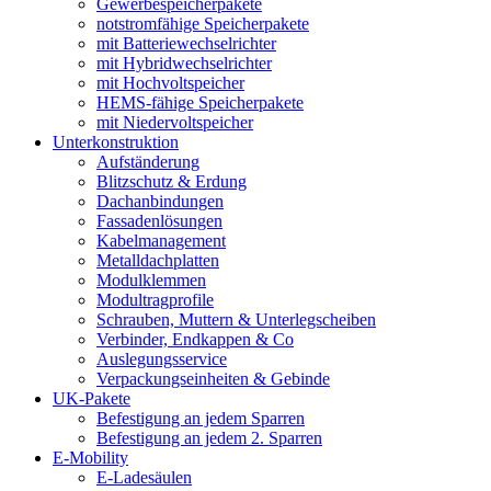
Gewerbespeicherpakete
notstromfähige Speicherpakete
mit Batteriewechselrichter
mit Hybridwechselrichter
mit Hochvoltspeicher
HEMS-fähige Speicherpakete
mit Niedervoltspeicher
Unterkonstruktion
Aufständerung
Blitzschutz & Erdung
Dachanbindungen
Fassadenlösungen
Kabelmanagement
Metalldachplatten
Modulklemmen
Modultragprofile
Schrauben, Muttern & Unterlegscheiben
Verbinder, Endkappen & Co
Auslegungsservice
Verpackungseinheiten & Gebinde
UK-Pakete
Befestigung an jedem Sparren
Befestigung an jedem 2. Sparren
E-Mobility
E-Ladesäulen