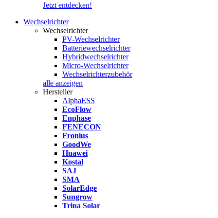
Jetzt entdecken!
Wechselrichter
Wechselrichter
PV-Wechselrichter
Batteriewechselrichter
Hybridwechselrichter
Micro-Wechselrichter
Wechselrichterzubehör
alle anzeigen
Hersteller
AlphaESS
EcoFlow
Enphase
FENECON
Fronius
GoodWe
Huawei
Kostal
SAJ
SMA
SolarEdge
Sungrow
Trina Solar