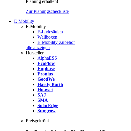
Planung erhalten!
Zur Planungscheckliste
E-Mobility
E-Mobility
E-Ladesäulen
Wallboxen
E-Mobility-Zubehör
alle anzeigen
Hersteller
AlphaESS
EcoFlow
Enphase
Fronius
GoodWe
Hardy Barth
Huawei
SAJ
SMA
SolarEdge
Sungrow
Preisgekrönt