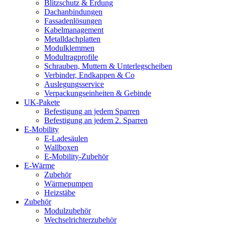
Blitzschutz & Erdung
Dachanbindungen
Fassadenlösungen
Kabelmanagement
Metalldachplatten
Modulklemmen
Modultragprofile
Schrauben, Muttern & Unterlegscheiben
Verbinder, Endkappen & Co
Auslegungsservice
Verpackungseinheiten & Gebinde
UK-Pakete
Befestigung an jedem Sparren
Befestigung an jedem 2. Sparren
E-Mobility
E-Ladesäulen
Wallboxen
E-Mobility-Zubehör
E-Wärme
Zubehör
Wärmepumpen
Heizstäbe
Zubehör
Modulzubehör
Wechselrichterzubehör