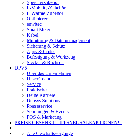
Speicherzubehör
E-Mobility-Zubehör
E-Wärme-Zubehör
Optimierer
enwitec
Smart Meter
Kabel
Monitoring & Datenmanagement
Sicherung & Schutz
Apps & Codes
Befestigung & Werkzeug
Stecker & Buchsen
DPV5
Über das Unternehmen
Unser Team
Service
Praktisches
Deine Karriere
Densys Solutions
Presseservice
Schulungen & Events
POS & Marketing
PREISE GESENKT!
TIPPS
NEU
SALE
AKTIONEN!
Alle Geschäftsvorgänge