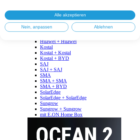
Fronius
Fronius + Fronius
Fronius + BYD
Alle akzeptieren
GoodWe
GoodWe + GoodWe
Nein, anpassen
Ablehnen
GoodWe + BYD
Huawei
Huawei + Huawei
Kostal
Kostal + Kostal
Kostal + BYD
SAJ
SAJ + SAJ
SMA
SMA + SMA
SMA + BYD
SolarEdge
SolarEdge + SolarEdge
Sungrow
Sungrow + Sungrow
mit E.ON Home Box