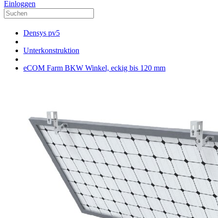
Einloggen
Densys pv5
Unterkonstruktion
eCOM Farm BKW Winkel, eckig bis 120 mm