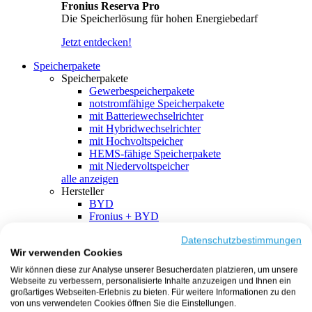
Fronius Reserva Pro
Die Speicherlösung für hohen Energiebedarf
Jetzt entdecken!
Speicherpakete
Speicherpakete
Gewerbespeicherpakete
notstromfähige Speicherpakete
mit Batteriewechselrichter
mit Hybridwechselrichter
mit Hochvoltspeicher
HEMS-fähige Speicherpakete
mit Niedervoltspeicher
alle anzeigen
Hersteller
BYD
Fronius + BYD
GoodWe + BYD
Kostal + BYD
Datenschutzbestimmungen
Wir verwenden Cookies
SMA + BYD
EcoFlow
Wir können diese zur Analyse unserer Besucherdaten platzieren, um unsere
EcoFlow + EcoFlow
Webseite zu verbessern, personalisierte Inhalte anzuzeigen und Ihnen ein
FENECON
großartiges Webseiten-Erlebnis zu bieten. Für weitere Informationen zu den
FENECON + FENECON
von uns verwendeten Cookies öffnen Sie die Einstellungen.