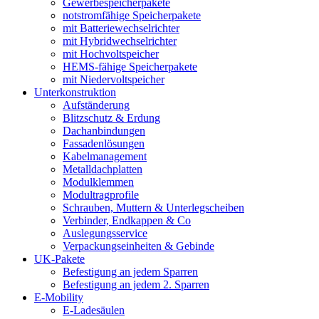
Gewerbespeicherpakete
notstromfähige Speicherpakete
mit Batteriewechselrichter
mit Hybridwechselrichter
mit Hochvoltspeicher
HEMS-fähige Speicherpakete
mit Niedervoltspeicher
Unterkonstruktion
Aufständerung
Blitzschutz & Erdung
Dachanbindungen
Fassadenlösungen
Kabelmanagement
Metalldachplatten
Modulklemmen
Modultragprofile
Schrauben, Muttern & Unterlegscheiben
Verbinder, Endkappen & Co
Auslegungsservice
Verpackungseinheiten & Gebinde
UK-Pakete
Befestigung an jedem Sparren
Befestigung an jedem 2. Sparren
E-Mobility
E-Ladesäulen