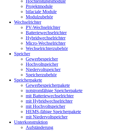
Hochleistungsmodule
Projektmodule
bifaciale Module
Modulzubehör
Wechselrichter
PV-Wechselrichter
Batteriewechselrichter
Hybridwechselrichter
Micro-Wechselrichter
Wechselrichterzubehör
Speicher
Gewerbespeicher
Hochvoltspeicher
Niedervoltspeicher
Speicherzubehör
Speicherpakete
Gewerbespeicherpakete
notstromfähige Speicherpakete
mit Batteriewechselrichter
mit Hybridwechselrichter
mit Hochvoltspeicher
HEMS-fähige Speicherpakete
mit Niedervoltspeicher
Unterkonstruktion
Aufständerung