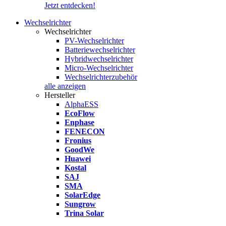
Jetzt entdecken!
Wechselrichter
Wechselrichter
PV-Wechselrichter
Batteriewechselrichter
Hybridwechselrichter
Micro-Wechselrichter
Wechselrichterzubehör
alle anzeigen
Hersteller
AlphaESS
EcoFlow
Enphase
FENECON
Fronius
GoodWe
Huawei
Kostal
SAJ
SMA
SolarEdge
Sungrow
Trina Solar