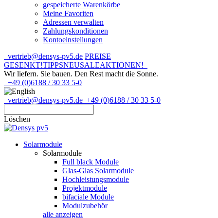
gespeicherte Warenkörbe
Meine Favoriten
Adressen verwalten
Zahlungskonditionen
Kontoeinstellungen
vertrieb@densys-pv5.de
PREISE
GESENKT!
TIPPS
NEU
SALE
AKTIONEN!
Wir liefern. Sie bauen.
Den Rest macht die Sonne.
+49 (0)6188 / 30 33 5-0
vertrieb@densys-pv5.de
+49 (0)6188 / 30 33 5-0
Löschen
Solarmodule
Solarmodule
Full black Module
Glas-Glas Solarmodule
Hochleistungsmodule
Projektmodule
bifaciale Module
Modulzubehör
alle anzeigen