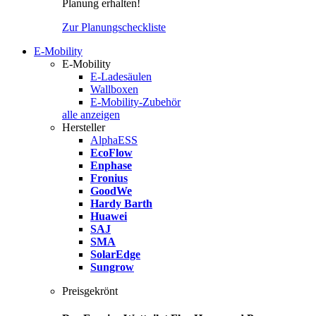
Planung erhalten!
Zur Planungscheckliste
E-Mobility
E-Mobility
E-Ladesäulen
Wallboxen
E-Mobility-Zubehör
alle anzeigen
Hersteller
AlphaESS
EcoFlow
Enphase
Fronius
GoodWe
Hardy Barth
Huawei
SAJ
SMA
SolarEdge
Sungrow
Preisgekrönt