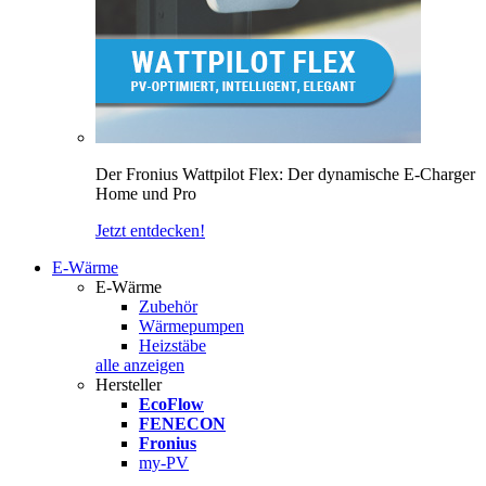
Der Fronius Wattpilot Flex: Der dynamische E-Charger
Home und Pro
Jetzt entdecken!
E-Wärme
E-Wärme
Zubehör
Wärmepumpen
Heizstäbe
alle anzeigen
Hersteller
EcoFlow
FENECON
Fronius
my-PV