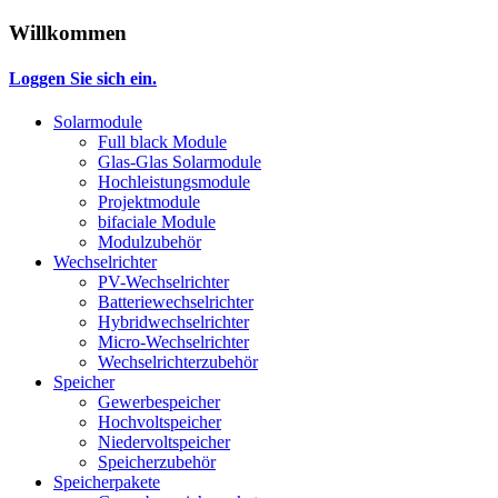
Willkommen
Loggen Sie sich ein.
Solarmodule
Full black Module
Glas-Glas Solarmodule
Hochleistungsmodule
Projektmodule
bifaciale Module
Modulzubehör
Wechselrichter
PV-Wechselrichter
Batteriewechselrichter
Hybridwechselrichter
Micro-Wechselrichter
Wechselrichterzubehör
Speicher
Gewerbespeicher
Hochvoltspeicher
Niedervoltspeicher
Speicherzubehör
Speicherpakete