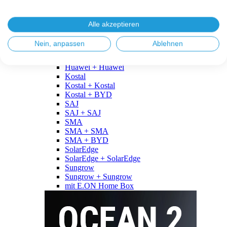
Fronius
Fronius + Fronius
Fronius + BYD
Alle akzeptieren
GoodWe
GoodWe + GoodWe
Nein, anpassen
Ablehnen
GoodWe + BYD
Huawei
Huawei + Huawei
Kostal
Kostal + Kostal
Kostal + BYD
SAJ
SAJ + SAJ
SMA
SMA + SMA
SMA + BYD
SolarEdge
SolarEdge + SolarEdge
Sungrow
Sungrow + Sungrow
mit E.ON Home Box