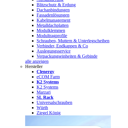
Blitzschutz & Erdung
Dachanbindungen
Fassadenlösungen
Kabelmanagement
Metalldachplatten
Modulklemmen
Modultragprofile
Schrauben, Muttern & Unterlegscheiben
Verbinder, Endkappen & Co
Auslegungsservice
Verpackungseinheiten & Gebinde
alle anzeigen
Hersteller
Clenergy
eCOM Farm
K2 Systems
K2 Systems
Marzari
SL Rack
Universalschrauben
Würth
Ziegel König