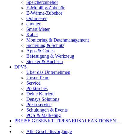
Speicherzubehör
E-Mobility-Zubehör
E-Wärme-Zubehör
Optimierer
enwitec
Smart Meter
Kabel
Monitoring & Datenmanagement
Sicherung & Schutz
Apps & Codes
Befestigung & Werkzeug
Stecker & Buchsen
DPV5
Über das Unternehmen
Unser Team
Service
Praktisches
Deine Karriere
Densys Solutions
Presseservice
Schulungen & Events
POS & Marketing
PREISE GESENKT!
TIPPS
NEU
SALE
AKTIONEN!
Alle Geschäftsvorgänge