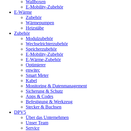
Wallboxen
E-Mobility-Zubehör
E-Wärme
Zubehör
Wärmepumpen
Heizstäbe
Zubehör
Modulzubehör
Wechselrichterzubehör
Speicherzubehör
E-Mobility-Zubehör
E-Wärme-Zubehör
Optimierer
enwitec
Smart Meter
Kabel
Monitoring & Datenmanagement
Sicherung & Schutz
Apps & Codes
Befestigung & Werkzeug
Stecker & Buchsen
DPV5
Über das Unternehmen
Unser Team
Service