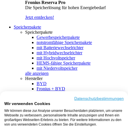
Fronius Reserva Pro
Die Speicherlösung für hohen Energiebedarf
Jetzt entdecken!
Speicherpakete
Speicherpakete
Gewerbespeicherpakete
notstromfähige Speicherpakete
mit Batteriewechselrichter
mit Hybridwechselrichter
mit Hochvoltspeicher
HEMS-fähige Speicherpakete
mit Niedervoltspeicher
alle anzeigen
Hersteller
BYD
Fronius + BYD
GoodWe + BYD
Kostal + BYD
Datenschutzbestimmungen
Wir verwenden Cookies
SMA + BYD
EcoFlow
Wir können diese zur Analyse unserer Besucherdaten platzieren, um unsere
EcoFlow + EcoFlow
Webseite zu verbessern, personalisierte Inhalte anzuzeigen und Ihnen ein
FENECON
großartiges Webseiten-Erlebnis zu bieten. Für weitere Informationen zu den
FENECON + FENECON
von uns verwendeten Cookies öffnen Sie die Einstellungen.