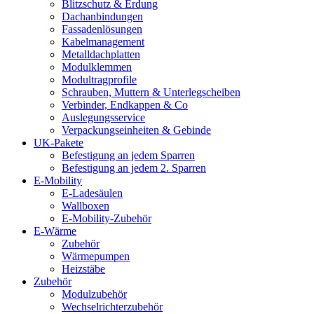
Blitzschutz & Erdung
Dachanbindungen
Fassadenlösungen
Kabelmanagement
Metalldachplatten
Modulklemmen
Modultragprofile
Schrauben, Muttern & Unterlegscheiben
Verbinder, Endkappen & Co
Auslegungsservice
Verpackungseinheiten & Gebinde
UK-Pakete
Befestigung an jedem Sparren
Befestigung an jedem 2. Sparren
E-Mobility
E-Ladesäulen
Wallboxen
E-Mobility-Zubehör
E-Wärme
Zubehör
Wärmepumpen
Heizstäbe
Zubehör
Modulzubehör
Wechselrichterzubehör