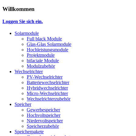
Willkommen
Loggen Sie sich ein.
Solarmodule
Full black Module
Glas-Glas Solarmodule
Hochleistungsmodule
Projektmodule
bifaciale Module
Modulzubehör
Wechselrichter
PV-Wechselrichter
Batteriewechselrichter
Hybridwechselrichter
Micro-Wechselrichter
Wechselrichterzubehör
Speicher
Gewerbespeicher
Hochvoltspeicher
Niedervoltspeicher
Speicherzubehör
Speicherpakete