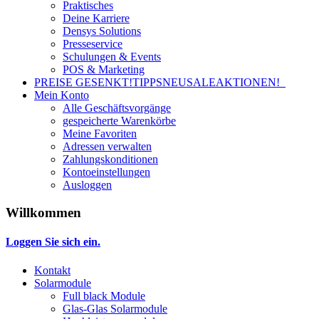
Praktisches
Deine Karriere
Densys Solutions
Presseservice
Schulungen & Events
POS & Marketing
PREISE GESENKT!
TIPPS
NEU
SALE
AKTIONEN!
Mein Konto
Alle Geschäftsvorgänge
gespeicherte Warenkörbe
Meine Favoriten
Adressen verwalten
Zahlungskonditionen
Kontoeinstellungen
Ausloggen
Willkommen
Loggen Sie sich ein.
Kontakt
Solarmodule
Full black Module
Glas-Glas Solarmodule