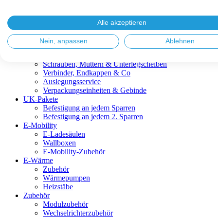
Blitzschutz & Erdung
Dachanbindungen
Fassadenlösungen
Alle akzeptieren
Kabelmanagement
Metalldachplatten
Nein, anpassen
Ablehnen
Modulklemmen
Modultragprofile
Schrauben, Muttern & Unterlegscheiben
Verbinder, Endkappen & Co
Auslegungsservice
Verpackungseinheiten & Gebinde
UK-Pakete
Befestigung an jedem Sparren
Befestigung an jedem 2. Sparren
E-Mobility
E-Ladesäulen
Wallboxen
E-Mobility-Zubehör
E-Wärme
Zubehör
Wärmepumpen
Heizstäbe
Zubehör
Modulzubehör
Wechselrichterzubehör