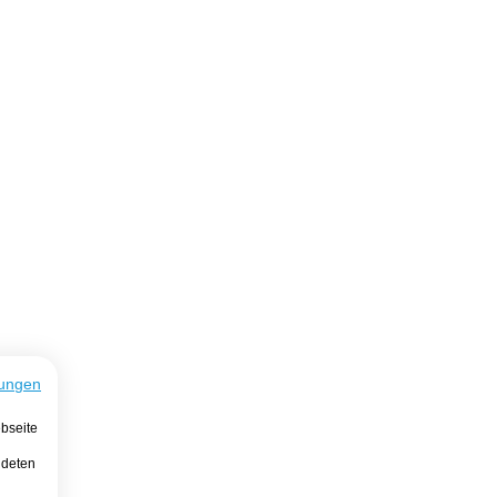
ungen
bseite
ndeten