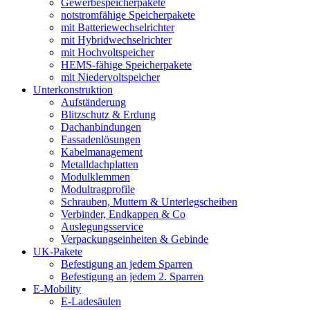
Gewerbespeicherpakete
notstromfähige Speicherpakete
mit Batteriewechselrichter
mit Hybridwechselrichter
mit Hochvoltspeicher
HEMS-fähige Speicherpakete
mit Niedervoltspeicher
Unterkonstruktion
Aufständerung
Blitzschutz & Erdung
Dachanbindungen
Fassadenlösungen
Kabelmanagement
Metalldachplatten
Modulklemmen
Modultragprofile
Schrauben, Muttern & Unterlegscheiben
Verbinder, Endkappen & Co
Auslegungsservice
Verpackungseinheiten & Gebinde
UK-Pakete
Befestigung an jedem Sparren
Befestigung an jedem 2. Sparren
E-Mobility
E-Ladesäulen