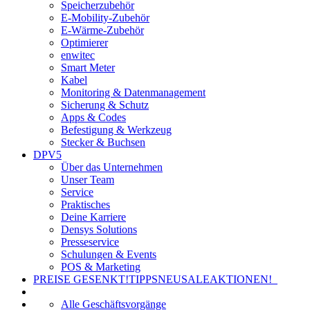
Speicherzubehör
E-Mobility-Zubehör
E-Wärme-Zubehör
Optimierer
enwitec
Smart Meter
Kabel
Monitoring & Datenmanagement
Sicherung & Schutz
Apps & Codes
Befestigung & Werkzeug
Stecker & Buchsen
DPV5
Über das Unternehmen
Unser Team
Service
Praktisches
Deine Karriere
Densys Solutions
Presseservice
Schulungen & Events
POS & Marketing
PREISE GESENKT!
TIPPS
NEU
SALE
AKTIONEN!
Alle Geschäftsvorgänge