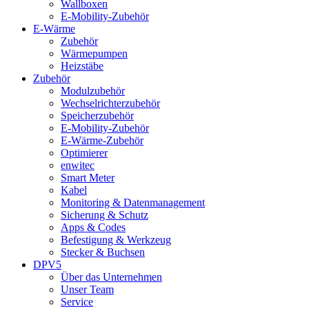
Wallboxen
E-Mobility-Zubehör
E-Wärme
Zubehör
Wärmepumpen
Heizstäbe
Zubehör
Modulzubehör
Wechselrichterzubehör
Speicherzubehör
E-Mobility-Zubehör
E-Wärme-Zubehör
Optimierer
enwitec
Smart Meter
Kabel
Monitoring & Datenmanagement
Sicherung & Schutz
Apps & Codes
Befestigung & Werkzeug
Stecker & Buchsen
DPV5
Über das Unternehmen
Unser Team
Service