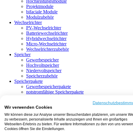
Hochleistungsmodule
Projektmodule
bifaciale Module
Modulzubehör
Wechselrichter
PV-Wechselrichter
Batteriewechselrichter
Hybridwechselrichter
Micro-Wechselrichter
Wechselrichterzubehör
Speicher
Gewerbespeicher
Hochvoltspeicher
Niedervoltspeicher
Speicherzubehör
Speicherpakete
Gewerbespeicherpakete
notstromfähige Speicherpakete
mit Batteriewechselrichter
mit Hybridwechselrichter
Datenschutzbestimm
Wir verwenden Cookies
mit Hochvoltspeicher
HEMS-fähige Speicherpakete
Wir können diese zur Analyse unserer Besucherdaten platzieren, um unsere We
mit Niedervoltspeicher
zu verbessern, personalisierte Inhalte anzuzeigen und Ihnen ein großartiges
Unterkonstruktion
Webseiten-Erlebnis zu bieten. Für weitere Informationen zu den von uns verwe
Aufständerung
Cookies öffnen Sie die Einstellungen.