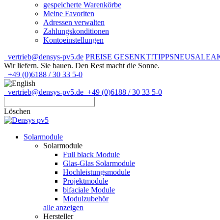
gespeicherte Warenkörbe
Meine Favoriten
Adressen verwalten
Zahlungskonditionen
Kontoeinstellungen
vertrieb@densys-pv5.de
PREISE GESENKT!
TIPPS
NEU
SALE
A
Wir liefern. Sie bauen.
Den Rest macht die Sonne.
+49 (0)6188 / 30 33 5-0
vertrieb@densys-pv5.de
+49 (0)6188 / 30 33 5-0
Löschen
Solarmodule
Solarmodule
Full black Module
Glas-Glas Solarmodule
Hochleistungsmodule
Projektmodule
bifaciale Module
Modulzubehör
alle anzeigen
Hersteller