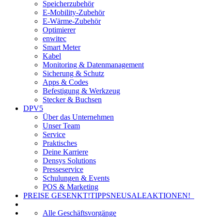
Speicherzubehör
E-Mobility-Zubehör
E-Wärme-Zubehör
Optimierer
enwitec
Smart Meter
Kabel
Monitoring & Datenmanagement
Sicherung & Schutz
Apps & Codes
Befestigung & Werkzeug
Stecker & Buchsen
DPV5
Über das Unternehmen
Unser Team
Service
Praktisches
Deine Karriere
Densys Solutions
Presseservice
Schulungen & Events
POS & Marketing
PREISE GESENKT!
TIPPS
NEU
SALE
AKTIONEN!
Alle Geschäftsvorgänge