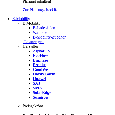
Planung erhalten!
Zur Planungscheckliste
E-Mobility
E-Mobility
E-Ladesäulen
Wallboxen
E-Mobility-Zubehör
alle anzeigen
Hersteller
AlphaESS
EcoFlow
Enphase
Fronius
GoodWe
Hardy Barth
Huawei
SAJ
SMA
SolarEdge
Sungrow
Preisgekrönt