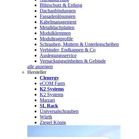
Blitzschutz & Erdung
Dachanbindungen
Fassadenlösungen
Kabelmanagement
Metalldachplatten
Modulklemmen
Modultragprofile
Schrauben, Muttern & Unterlegscheiben
Verbinder, Endkappen & Co
Auslegungsservice
Verpackungseinheiten & Gebinde
alle anzeigen
Hersteller
Clenergy
eCOM Farm
K2 Systems
K2 Systems
Marzari
SL Rack
Universalschrauben
Würth
Ziegel König