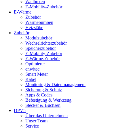
Wallboxen
E-Mobility-Zubehör
E-Wärme
Zubehör
Wärmepumpen
Heizstäbe
Zubehör
Modulzubehör
Wechselrichterzubehör
Speicherzubehör
E-Mobility-Zubehör
E-Wärme-Zubehör
Optimierer
enwitec
Smart Meter
Kabel
Monitoring & Datenmanagement
Sicherung & Schutz
Apps & Codes
Befestigung & Werkzeug
Stecker & Buchsen
DPV5
Über das Unternehmen
Unser Team
Service