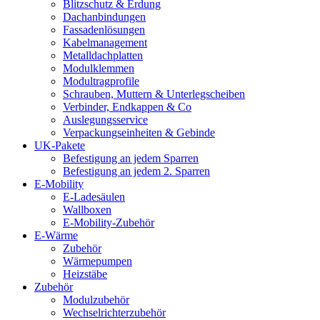
Blitzschutz & Erdung
Dachanbindungen
Fassadenlösungen
Kabelmanagement
Metalldachplatten
Modulklemmen
Modultragprofile
Schrauben, Muttern & Unterlegscheiben
Verbinder, Endkappen & Co
Auslegungsservice
Verpackungseinheiten & Gebinde
UK-Pakete
Befestigung an jedem Sparren
Befestigung an jedem 2. Sparren
E-Mobility
E-Ladesäulen
Wallboxen
E-Mobility-Zubehör
E-Wärme
Zubehör
Wärmepumpen
Heizstäbe
Zubehör
Modulzubehör
Wechselrichterzubehör