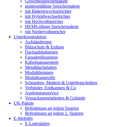
Gewerbespeicherpakete
notstromfähige Speicherpakete
mit Batteriewechselrichter
mit Hybridwechselrichter
mit Hochvoltspeicher
HEMS-fähige Speicherpakete
mit Niedervoltspeicher
Unterkonstruktion
Aufständerung
Blitzschutz & Erdung
Dachanbindungen
Fassadenlösungen
Kabelmanagement
Metalldachplatten
Modulklemmen
Modultragprofile
Schrauben, Muttern & Unterlegscheiben
Verbinder, Endkappen & Co
Auslegungsservice
Verpackungseinheiten & Gebinde
UK-Pakete
Befestigung an jedem Sparren
Befestigung an jedem 2. Sparren
E-Mobility
E-Ladesäulen