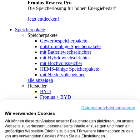
Fronius Reserva Pro
Die Speicherlösung für hohen Energiebedarf
Jetzt entdecken!
Speicherpakete
Speicherpakete
Gewerbespeicherpakete
notstromfähige Speicherpakete
mit Batteriewechselrichter
mit Hybridwechselrichter
mit Hochvoltspeicher
HEMS-fähige Speicherpakete
mit Niedervoltspeicher
alle anzeigen
Hersteller
BYD
Fronius + BYD
GoodWe + BYD
Kostal + BYD
Datenschutzbestimmungen
Wir verwenden Cookies
SMA + BYD
EcoFlow
Wir können diese zur Analyse unserer Besucherdaten platzieren, um unsere
EcoFlow + EcoFlow
Webseite zu verbessern, personalisierte Inhalte anzuzeigen und Ihnen ein
FENECON
großartiges Webseiten-Erlebnis zu bieten. Für weitere Informationen zu den
FENECON + FENECON
von uns verwendeten Cookies öffnen Sie die Einstellungen.