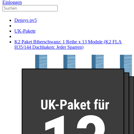
Einloggen
Densys pv5
UK-Pakete
K2 Paket Biberschwanz: 1 Reihe x 13 Module (K2 FLA
H35/144 Dachhaken: Jeder Sparren)