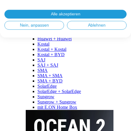
Fronius
Fronius + Fronius
Fronius + BYD
Alle akzeptieren
GoodWe
GoodWe + GoodWe
Nein, anpassen
Ablehnen
GoodWe + BYD
Huawei
Huawei + Huawei
Kostal
Kostal + Kostal
Kostal + BYD
SAJ
SAJ + SAJ
SMA
SMA + SMA
SMA + BYD
SolarEdge
SolarEdge + SolarEdge
Sungrow
Sungrow + Sungrow
mit E.ON Home Box