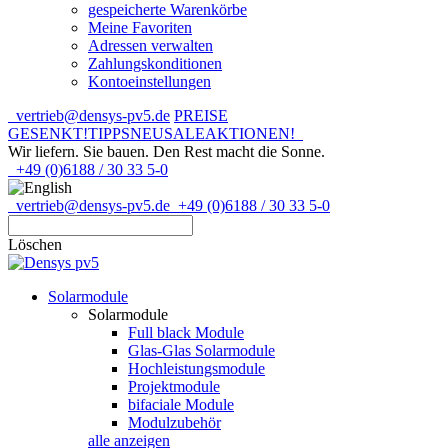
gespeicherte Warenkörbe
Meine Favoriten
Adressen verwalten
Zahlungskonditionen
Kontoeinstellungen
vertrieb@densys-pv5.de
PREISE
GESENKT!
TIPPS
NEU
SALE
AKTIONEN!
Wir liefern. Sie bauen.
Den Rest macht die Sonne.
+49 (0)6188 / 30 33 5-0
vertrieb@densys-pv5.de
+49 (0)6188 / 30 33 5-0
Löschen
Solarmodule
Solarmodule
Full black Module
Glas-Glas Solarmodule
Hochleistungsmodule
Projektmodule
bifaciale Module
Modulzubehör
alle anzeigen