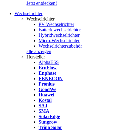
Jetzt entdecken!
Wechselrichter
Wechselrichter
PV-Wechselrichter
Batteriewechselrichter
Hybridwechselrichter
Micro-Wechselrichter
Wechselrichterzubehör
alle anzeigen
Hersteller
AlphaESS
EcoFlow
Enphase
FENECON
Fronius
GoodWe
Huawei
Kostal
SAJ
SMA
SolarEdge
Sungrow
Trina Solar