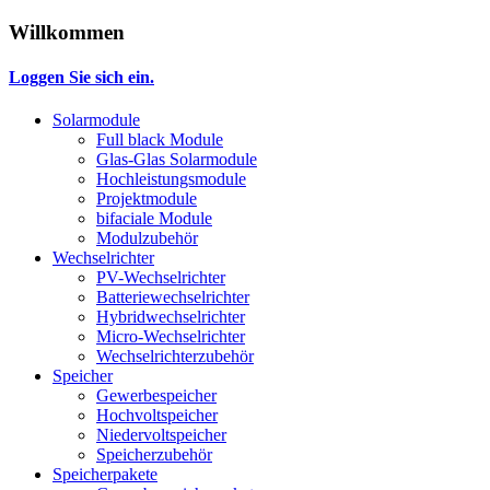
Willkommen
Loggen Sie sich ein.
Solarmodule
Full black Module
Glas-Glas Solarmodule
Hochleistungsmodule
Projektmodule
bifaciale Module
Modulzubehör
Wechselrichter
PV-Wechselrichter
Batteriewechselrichter
Hybridwechselrichter
Micro-Wechselrichter
Wechselrichterzubehör
Speicher
Gewerbespeicher
Hochvoltspeicher
Niedervoltspeicher
Speicherzubehör
Speicherpakete