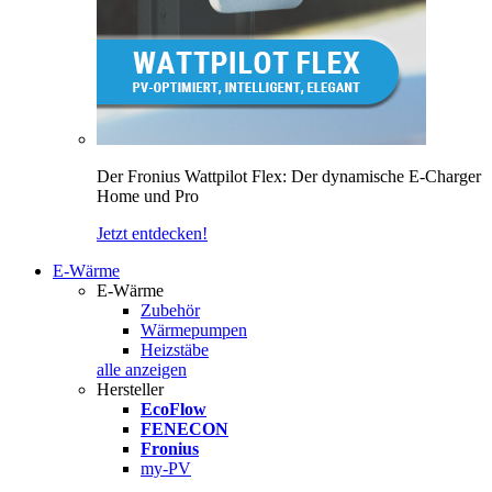
Der Fronius Wattpilot Flex: Der dynamische E-Charger
Home und Pro
Jetzt entdecken!
E-Wärme
E-Wärme
Zubehör
Wärmepumpen
Heizstäbe
alle anzeigen
Hersteller
EcoFlow
FENECON
Fronius
my-PV