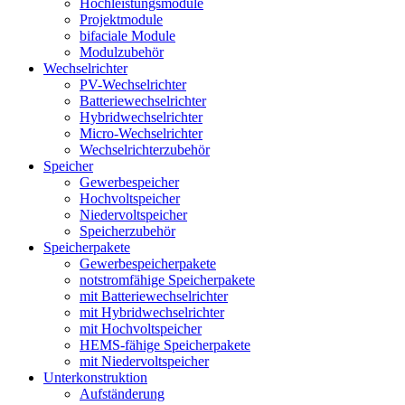
Hochleistungsmodule
Projektmodule
bifaciale Module
Modulzubehör
Wechselrichter
PV-Wechselrichter
Batteriewechselrichter
Hybridwechselrichter
Micro-Wechselrichter
Wechselrichterzubehör
Speicher
Gewerbespeicher
Hochvoltspeicher
Niedervoltspeicher
Speicherzubehör
Speicherpakete
Gewerbespeicherpakete
notstromfähige Speicherpakete
mit Batteriewechselrichter
mit Hybridwechselrichter
mit Hochvoltspeicher
HEMS-fähige Speicherpakete
mit Niedervoltspeicher
Unterkonstruktion
Aufständerung