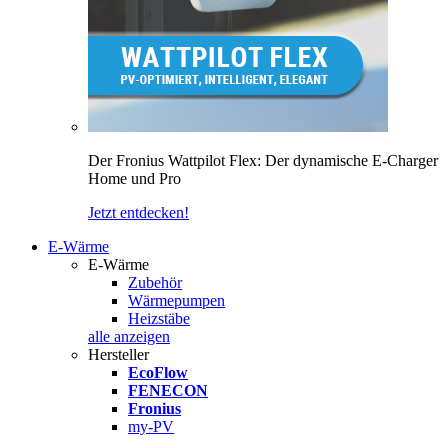
Der Fronius Wattpilot Flex: Der dynamische E-Charger
Home und Pro
Jetzt entdecken!
E-Wärme
E-Wärme
Zubehör
Wärmepumpen
Heizstäbe
alle anzeigen
Hersteller
EcoFlow
FENECON
Fronius
my-PV