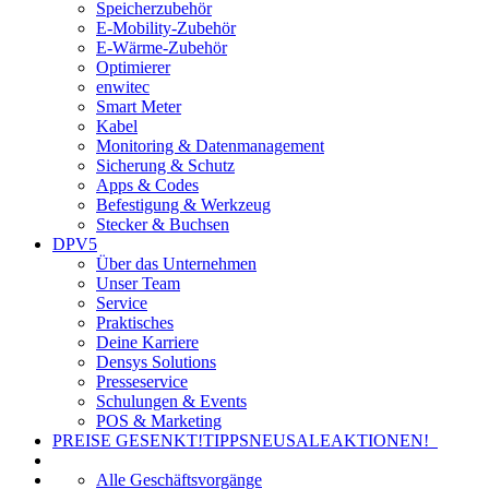
Speicherzubehör
E-Mobility-Zubehör
E-Wärme-Zubehör
Optimierer
enwitec
Smart Meter
Kabel
Monitoring & Datenmanagement
Sicherung & Schutz
Apps & Codes
Befestigung & Werkzeug
Stecker & Buchsen
DPV5
Über das Unternehmen
Unser Team
Service
Praktisches
Deine Karriere
Densys Solutions
Presseservice
Schulungen & Events
POS & Marketing
PREISE GESENKT!
TIPPS
NEU
SALE
AKTIONEN!
Alle Geschäftsvorgänge