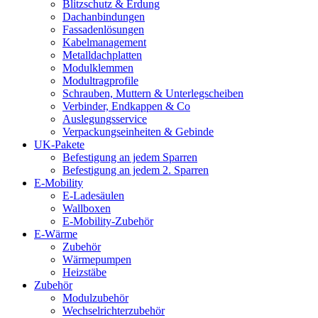
Blitzschutz & Erdung
Dachanbindungen
Fassadenlösungen
Kabelmanagement
Metalldachplatten
Modulklemmen
Modultragprofile
Schrauben, Muttern & Unterlegscheiben
Verbinder, Endkappen & Co
Auslegungsservice
Verpackungseinheiten & Gebinde
UK-Pakete
Befestigung an jedem Sparren
Befestigung an jedem 2. Sparren
E-Mobility
E-Ladesäulen
Wallboxen
E-Mobility-Zubehör
E-Wärme
Zubehör
Wärmepumpen
Heizstäbe
Zubehör
Modulzubehör
Wechselrichterzubehör