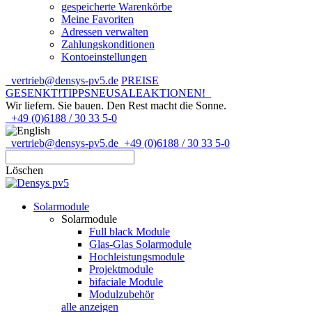
gespeicherte Warenkörbe
Meine Favoriten
Adressen verwalten
Zahlungskonditionen
Kontoeinstellungen
vertrieb@densys-pv5.de
PREISE
GESENKT!
TIPPS
NEU
SALE
AKTIONEN!
Wir liefern. Sie bauen.
Den Rest macht die Sonne.
+49 (0)6188 / 30 33 5-0
vertrieb@densys-pv5.de
+49 (0)6188 / 30 33 5-0
Löschen
Solarmodule
Solarmodule
Full black Module
Glas-Glas Solarmodule
Hochleistungsmodule
Projektmodule
bifaciale Module
Modulzubehör
alle anzeigen