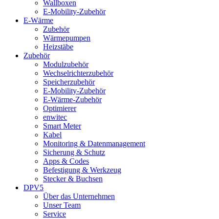
Wallboxen
E-Mobility-Zubehör
E-Wärme
Zubehör
Wärmepumpen
Heizstäbe
Zubehör
Modulzubehör
Wechselrichterzubehör
Speicherzubehör
E-Mobility-Zubehör
E-Wärme-Zubehör
Optimierer
enwitec
Smart Meter
Kabel
Monitoring & Datenmanagement
Sicherung & Schutz
Apps & Codes
Befestigung & Werkzeug
Stecker & Buchsen
DPV5
Über das Unternehmen
Unser Team
Service