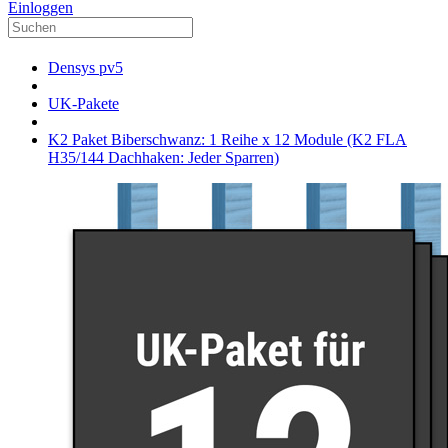
Einloggen
Densys pv5
UK-Pakete
K2 Paket Biberschwanz: 1 Reihe x 12 Module (K2 FLA
H35/144 Dachhaken: Jeder Sparren)