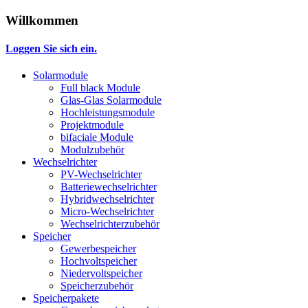
Willkommen
Loggen Sie sich ein.
Solarmodule
Full black Module
Glas-Glas Solarmodule
Hochleistungsmodule
Projektmodule
bifaciale Module
Modulzubehör
Wechselrichter
PV-Wechselrichter
Batteriewechselrichter
Hybridwechselrichter
Micro-Wechselrichter
Wechselrichterzubehör
Speicher
Gewerbespeicher
Hochvoltspeicher
Niedervoltspeicher
Speicherzubehör
Speicherpakete