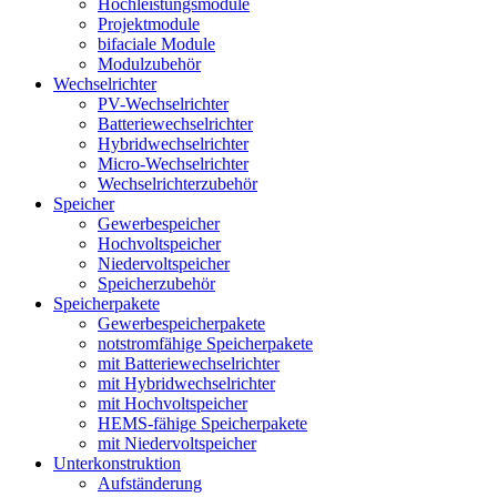
Hochleistungsmodule
Projektmodule
bifaciale Module
Modulzubehör
Wechselrichter
PV-Wechselrichter
Batteriewechselrichter
Hybridwechselrichter
Micro-Wechselrichter
Wechselrichterzubehör
Speicher
Gewerbespeicher
Hochvoltspeicher
Niedervoltspeicher
Speicherzubehör
Speicherpakete
Gewerbespeicherpakete
notstromfähige Speicherpakete
mit Batteriewechselrichter
mit Hybridwechselrichter
mit Hochvoltspeicher
HEMS-fähige Speicherpakete
mit Niedervoltspeicher
Unterkonstruktion
Aufständerung