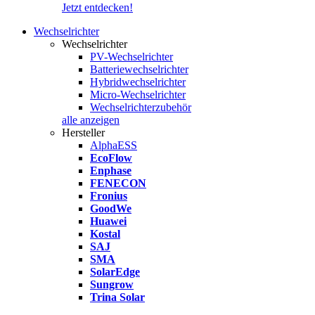
Jetzt entdecken!
Wechselrichter
Wechselrichter
PV-Wechselrichter
Batteriewechselrichter
Hybridwechselrichter
Micro-Wechselrichter
Wechselrichterzubehör
alle anzeigen
Hersteller
AlphaESS
EcoFlow
Enphase
FENECON
Fronius
GoodWe
Huawei
Kostal
SAJ
SMA
SolarEdge
Sungrow
Trina Solar