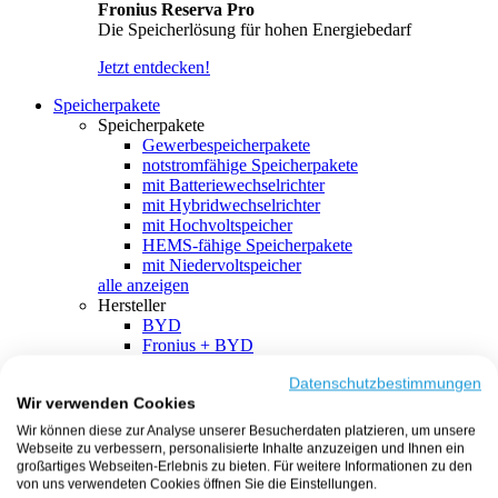
Fronius Reserva Pro
Die Speicherlösung für hohen Energiebedarf
Jetzt entdecken!
Speicherpakete
Speicherpakete
Gewerbespeicherpakete
notstromfähige Speicherpakete
mit Batteriewechselrichter
mit Hybridwechselrichter
mit Hochvoltspeicher
HEMS-fähige Speicherpakete
mit Niedervoltspeicher
alle anzeigen
Hersteller
BYD
Fronius + BYD
GoodWe + BYD
Kostal + BYD
Datenschutzbestimmungen
Wir verwenden Cookies
SMA + BYD
EcoFlow
Wir können diese zur Analyse unserer Besucherdaten platzieren, um unsere
EcoFlow + EcoFlow
Webseite zu verbessern, personalisierte Inhalte anzuzeigen und Ihnen ein
FENECON
großartiges Webseiten-Erlebnis zu bieten. Für weitere Informationen zu den
FENECON + FENECON
von uns verwendeten Cookies öffnen Sie die Einstellungen.