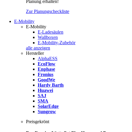
Planung erhalten!
Zur Planungscheckliste
E-Mobility
E-Mobility
E-Ladesäulen
Wallboxen
E-Mobility-Zubehör
alle anzeigen
Hersteller
AlphaESS
EcoFlow
Enphase
Fronius
GoodWe
Hardy Barth
Huawei
SAJ
SMA
SolarEdge
Sungrow
Preisgekrönt