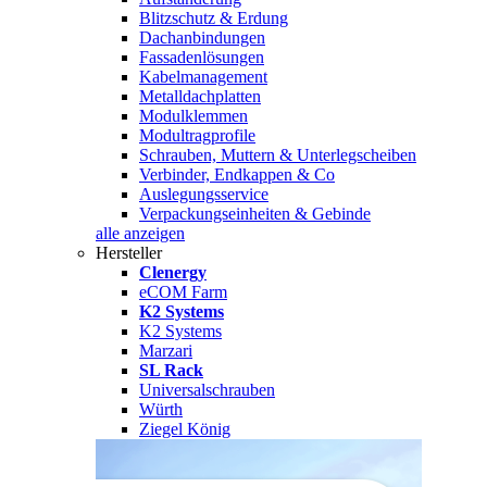
Blitzschutz & Erdung
Dachanbindungen
Fassadenlösungen
Kabelmanagement
Metalldachplatten
Modulklemmen
Modultragprofile
Schrauben, Muttern & Unterlegscheiben
Verbinder, Endkappen & Co
Auslegungsservice
Verpackungseinheiten & Gebinde
alle anzeigen
Hersteller
Clenergy
eCOM Farm
K2 Systems
K2 Systems
Marzari
SL Rack
Universalschrauben
Würth
Ziegel König