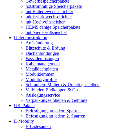
Gewerbespeicherpakete
notstromfähige Speicherpakete
mit Batteriewechselrichter
mit Hybridwechselrichter
mit Hochvoltspeicher
HEMS-fähige Speicherpakete
mit Niedervoltspeicher
Unterkonstruktion
Aufständerung
Blitzschutz & Erdung
Dachanbindungen
Fassadenlösungen
Kabelmanagement
Metalldachplatten
Modulklemmen
Modultragprofile
Schrauben, Muttern & Unterlegscheiben
Verbinder, Endkappen & Co
Auslegungsservice
Verpackungseinheiten & Gebinde
UK-Pakete
Befestigung an jedem Sparren
Befestigung an jedem 2. Sparren
E-Mobility
E-Ladesäulen