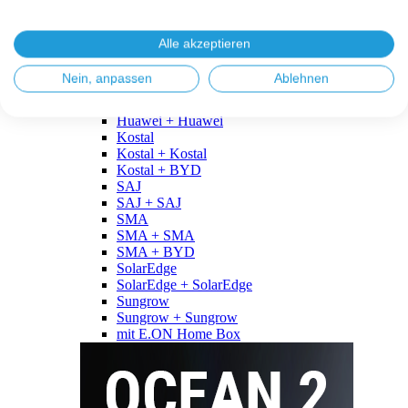
Fronius
Fronius + Fronius
Fronius + BYD
Alle akzeptieren
GoodWe
GoodWe + GoodWe
Nein, anpassen
Ablehnen
GoodWe + BYD
Huawei
Huawei + Huawei
Kostal
Kostal + Kostal
Kostal + BYD
SAJ
SAJ + SAJ
SMA
SMA + SMA
SMA + BYD
SolarEdge
SolarEdge + SolarEdge
Sungrow
Sungrow + Sungrow
mit E.ON Home Box