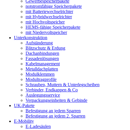
Gewerbespeicherpakete
notstromfähige Speicherpakete
mit Batteriewechselrichter
mit Hybridwechselrichter
mit Hochvoltspeicher
HEMS-fähige Speicherpakete
mit Niedervoltspeicher
Unterkonstruktion
Aufständerung
Blitzschutz & Erdung
Dachanbindungen
Fassadenlösungen
Kabelmanagement
Metalldachplatten
Modulklemmen
Modultragprofile
Schrauben, Muttern & Unterlegscheiben
Verbinder, Endkappen & Co
Auslegungsservice
Verpackungseinheiten & Gebinde
UK-Pakete
Befestigung an jedem Sparren
Befestigung an jedem 2. Sparren
E-Mobility
E-Ladesäulen