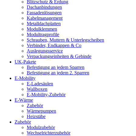
Blitzschutz & Erdung
Dachanbindungen
Fassadenlösungen
Kabelmanagement
Metalldachplatten
Modulklemmen
Modultragprofile
Schrauben, Muttern & Unterlegscheiben
Verbinder, Endkappen & Co
Auslegungsservice
Verpackungseinheiten & Gebinde
UK-Pakete
Befestigung an jedem Sparren
Befestigung an jedem 2. Sparren
E-Mobility
E-Ladesäulen
Wallboxen
E-Mobility-Zubehör
E-Wärme
Zubehör
Wärmepumpen
Heizstäbe
Zubehör
Modulzubehör
Wechselrichterzubehör