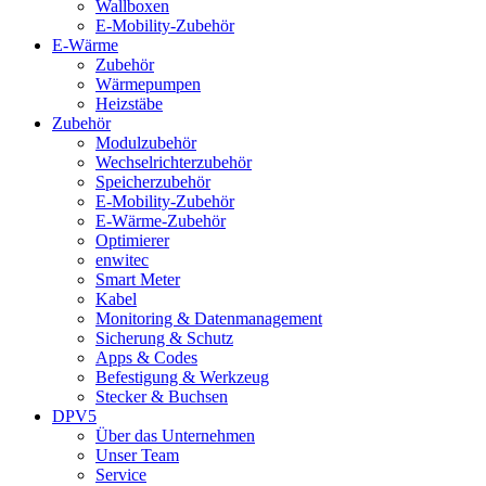
Wallboxen
E-Mobility-Zubehör
E-Wärme
Zubehör
Wärmepumpen
Heizstäbe
Zubehör
Modulzubehör
Wechselrichterzubehör
Speicherzubehör
E-Mobility-Zubehör
E-Wärme-Zubehör
Optimierer
enwitec
Smart Meter
Kabel
Monitoring & Datenmanagement
Sicherung & Schutz
Apps & Codes
Befestigung & Werkzeug
Stecker & Buchsen
DPV5
Über das Unternehmen
Unser Team
Service