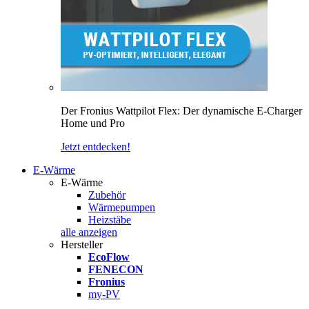
Der Fronius Wattpilot Flex: Der dynamische E-Charger
Home und Pro
Jetzt entdecken!
E-Wärme
E-Wärme
Zubehör
Wärmepumpen
Heizstäbe
alle anzeigen
Hersteller
EcoFlow
FENECON
Fronius
my-PV