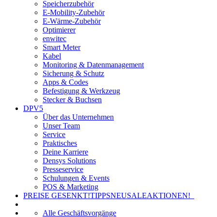
Speicherzubehör
E-Mobility-Zubehör
E-Wärme-Zubehör
Optimierer
enwitec
Smart Meter
Kabel
Monitoring & Datenmanagement
Sicherung & Schutz
Apps & Codes
Befestigung & Werkzeug
Stecker & Buchsen
DPV5
Über das Unternehmen
Unser Team
Service
Praktisches
Deine Karriere
Densys Solutions
Presseservice
Schulungen & Events
POS & Marketing
PREISE GESENKT!
TIPPS
NEU
SALE
AKTIONEN!
Alle Geschäftsvorgänge