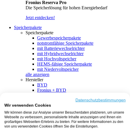
Fronius Reserva Pro
Die Speicherlösung für hohen Energiebedarf
Jetzt entdecken!
Speicherpakete
Speicherpakete
Gewerbespeicherpakete
notstromfähige Speicherpakete
mit Batteriewechselrichter
mit Hybridwechselrichter
mit Hochvoltspeicher
HEMS-fähige Speicherpakete
mit Niedervoltspeicher
alle anzeigen
Hersteller
BYD
Fronius + BYD
GoodWe + BYD
Kostal + BYD
Datenschutzbestimmungen
Wir verwenden Cookies
SMA + BYD
EcoFlow
Wir können diese zur Analyse unserer Besucherdaten platzieren, um unsere
EcoFlow + EcoFlow
Webseite zu verbessern, personalisierte Inhalte anzuzeigen und Ihnen ein
FENECON
großartiges Webseiten-Erlebnis zu bieten. Für weitere Informationen zu den
FENECON + FENECON
von uns verwendeten Cookies öffnen Sie die Einstellungen.