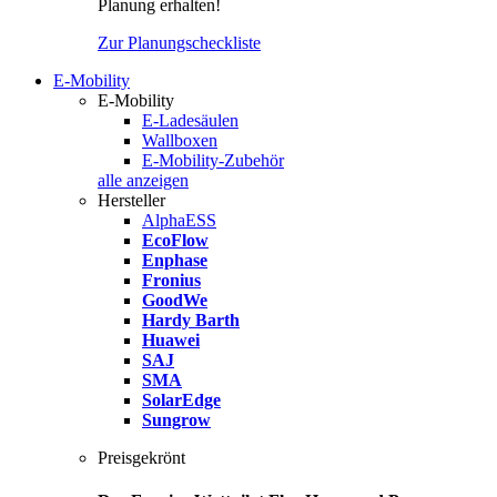
Planung erhalten!
Zur Planungscheckliste
E-Mobility
E-Mobility
E-Ladesäulen
Wallboxen
E-Mobility-Zubehör
alle anzeigen
Hersteller
AlphaESS
EcoFlow
Enphase
Fronius
GoodWe
Hardy Barth
Huawei
SAJ
SMA
SolarEdge
Sungrow
Preisgekrönt