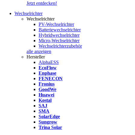
Jetzt entdecken!
Wechselrichter
Wechselrichter
PV-Wechselrichter
Batteriewechselrichter
Hybridwechselrichter
Micro-Wechselrichter
Wechselrichterzubehör
alle anzeigen
Hersteller
AlphaESS
EcoFlow
Enphase
FENECON
Fronius
GoodWe
Huawei
Kostal
SAJ
SMA
SolarEdge
Sungrow
Trina Solar