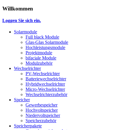
Willkommen
Loggen Sie sich ein.
Solarmodule
Full black Module
Glas-Glas Solarmodule
Hochleistungsmodule
Projektmodule
bifaciale Module
Modulzubehör
Wechselrichter
PV-Wechselrichter
Batteriewechselrichter
Hybridwechselrichter
Micro-Wechselrichter
Wechselrichterzubehör
Speicher
Gewerbespeicher
Hochvoltspeicher
Niedervoltspeicher
Speicherzubehör
Speicherpakete