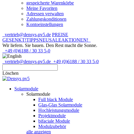
gespeicherte Warenkörbe
Meine Favoriten
Adressen verwalten
Zahlungskonditionen
Kontoeinstellungen
vertrieb@densys-pv5.de
PREISE
GESENKT!
TIPPS
NEU
SALE
AKTIONEN!
Wir liefern. Sie bauen.
Den Rest macht die Sonne.
+49 (0)6188 / 30 33 5-0
vertrieb@densys-pv5.de
+49 (0)6188 / 30 33 5-0
Löschen
Solarmodule
Solarmodule
Full black Module
Glas-Glas Solarmodule
Hochleistungsmodule
Projektmodule
bifaciale Module
Modulzubehör
alle anzeigen