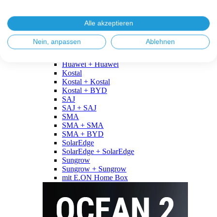
Fronius
Fronius + Fronius
Fronius + BYD
Alle akzeptieren
GoodWe
GoodWe + GoodWe
Nein, anpassen
Ablehnen
GoodWe + BYD
Huawei
Huawei + Huawei
Kostal
Kostal + Kostal
Kostal + BYD
SAJ
SAJ + SAJ
SMA
SMA + SMA
SMA + BYD
SolarEdge
SolarEdge + SolarEdge
Sungrow
Sungrow + Sungrow
mit E.ON Home Box