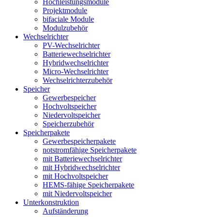
Hochleistungsmodule
Projektmodule
bifaciale Module
Modulzubehör
Wechselrichter
PV-Wechselrichter
Batteriewechselrichter
Hybridwechselrichter
Micro-Wechselrichter
Wechselrichterzubehör
Speicher
Gewerbespeicher
Hochvoltspeicher
Niedervoltspeicher
Speicherzubehör
Speicherpakete
Gewerbespeicherpakete
notstromfähige Speicherpakete
mit Batteriewechselrichter
mit Hybridwechselrichter
mit Hochvoltspeicher
HEMS-fähige Speicherpakete
mit Niedervoltspeicher
Unterkonstruktion
Aufständerung