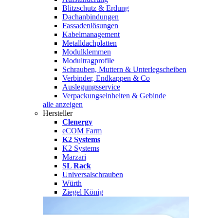
Blitzschutz & Erdung
Dachanbindungen
Fassadenlösungen
Kabelmanagement
Metalldachplatten
Modulklemmen
Modultragprofile
Schrauben, Muttern & Unterlegscheiben
Verbinder, Endkappen & Co
Auslegungsservice
Verpackungseinheiten & Gebinde
alle anzeigen
Hersteller
Clenergy
eCOM Farm
K2 Systems
K2 Systems
Marzari
SL Rack
Universalschrauben
Würth
Ziegel König