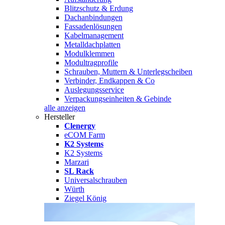
Blitzschutz & Erdung
Dachanbindungen
Fassadenlösungen
Kabelmanagement
Metalldachplatten
Modulklemmen
Modultragprofile
Schrauben, Muttern & Unterlegscheiben
Verbinder, Endkappen & Co
Auslegungsservice
Verpackungseinheiten & Gebinde
alle anzeigen
Hersteller
Clenergy
eCOM Farm
K2 Systems
K2 Systems
Marzari
SL Rack
Universalschrauben
Würth
Ziegel König