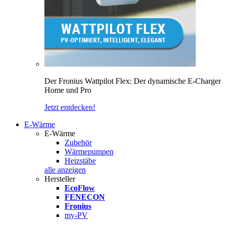
Der Fronius Wattpilot Flex: Der dynamische E-Charger
Home und Pro
Jetzt entdecken!
E-Wärme
E-Wärme
Zubehör
Wärmepumpen
Heizstäbe
alle anzeigen
Hersteller
EcoFlow
FENECON
Fronius
my-PV