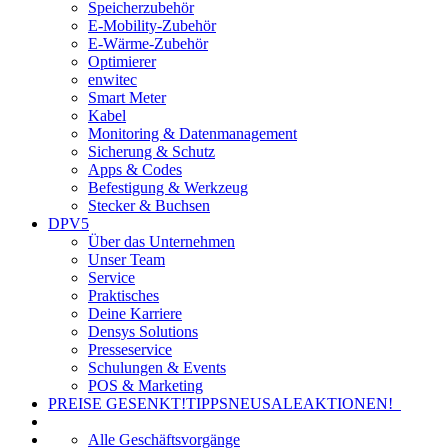
Speicherzubehör
E-Mobility-Zubehör
E-Wärme-Zubehör
Optimierer
enwitec
Smart Meter
Kabel
Monitoring & Datenmanagement
Sicherung & Schutz
Apps & Codes
Befestigung & Werkzeug
Stecker & Buchsen
DPV5
Über das Unternehmen
Unser Team
Service
Praktisches
Deine Karriere
Densys Solutions
Presseservice
Schulungen & Events
POS & Marketing
PREISE GESENKT!
TIPPS
NEU
SALE
AKTIONEN!
Alle Geschäftsvorgänge