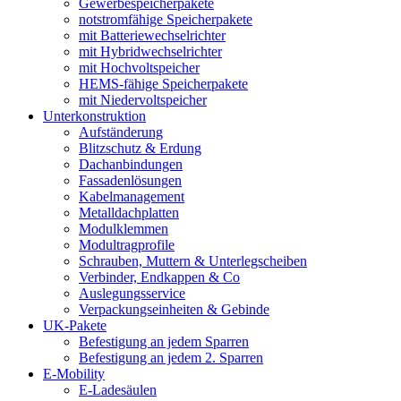
Gewerbespeicherpakete
notstromfähige Speicherpakete
mit Batteriewechselrichter
mit Hybridwechselrichter
mit Hochvoltspeicher
HEMS-fähige Speicherpakete
mit Niedervoltspeicher
Unterkonstruktion
Aufständerung
Blitzschutz & Erdung
Dachanbindungen
Fassadenlösungen
Kabelmanagement
Metalldachplatten
Modulklemmen
Modultragprofile
Schrauben, Muttern & Unterlegscheiben
Verbinder, Endkappen & Co
Auslegungsservice
Verpackungseinheiten & Gebinde
UK-Pakete
Befestigung an jedem Sparren
Befestigung an jedem 2. Sparren
E-Mobility
E-Ladesäulen