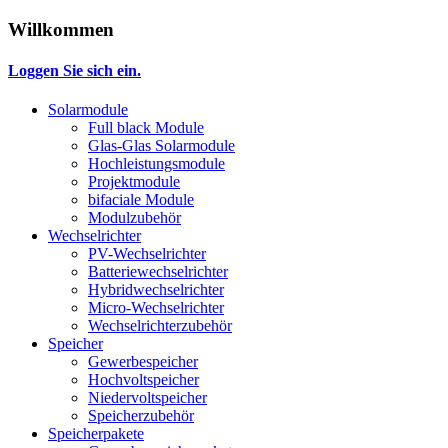
Willkommen
Loggen Sie sich ein.
Solarmodule
Full black Module
Glas-Glas Solarmodule
Hochleistungsmodule
Projektmodule
bifaciale Module
Modulzubehör
Wechselrichter
PV-Wechselrichter
Batteriewechselrichter
Hybridwechselrichter
Micro-Wechselrichter
Wechselrichterzubehör
Speicher
Gewerbespeicher
Hochvoltspeicher
Niedervoltspeicher
Speicherzubehör
Speicherpakete