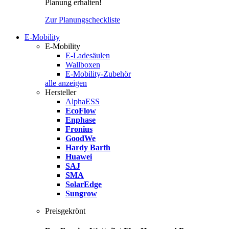
Planung erhalten!
Zur Planungscheckliste
E-Mobility
E-Mobility
E-Ladesäulen
Wallboxen
E-Mobility-Zubehör
alle anzeigen
Hersteller
AlphaESS
EcoFlow
Enphase
Fronius
GoodWe
Hardy Barth
Huawei
SAJ
SMA
SolarEdge
Sungrow
Preisgekrönt