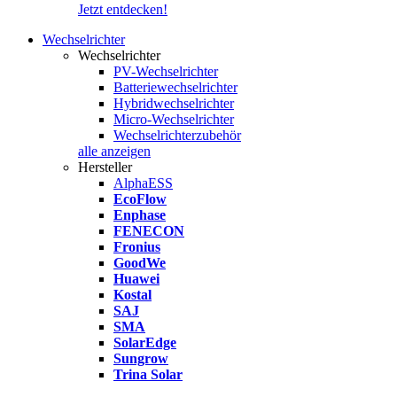
Jetzt entdecken!
Wechselrichter
Wechselrichter
PV-Wechselrichter
Batteriewechselrichter
Hybridwechselrichter
Micro-Wechselrichter
Wechselrichterzubehör
alle anzeigen
Hersteller
AlphaESS
EcoFlow
Enphase
FENECON
Fronius
GoodWe
Huawei
Kostal
SAJ
SMA
SolarEdge
Sungrow
Trina Solar