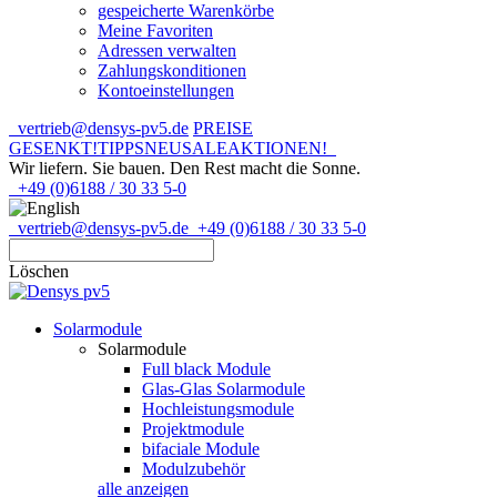
gespeicherte Warenkörbe
Meine Favoriten
Adressen verwalten
Zahlungskonditionen
Kontoeinstellungen
vertrieb@densys-pv5.de
PREISE
GESENKT!
TIPPS
NEU
SALE
AKTIONEN!
Wir liefern. Sie bauen.
Den Rest macht die Sonne.
+49 (0)6188 / 30 33 5-0
vertrieb@densys-pv5.de
+49 (0)6188 / 30 33 5-0
Löschen
Solarmodule
Solarmodule
Full black Module
Glas-Glas Solarmodule
Hochleistungsmodule
Projektmodule
bifaciale Module
Modulzubehör
alle anzeigen