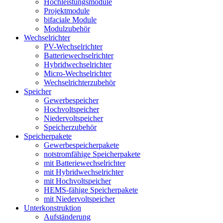
Hochleistungsmodule
Projektmodule
bifaciale Module
Modulzubehör
Wechselrichter
PV-Wechselrichter
Batteriewechselrichter
Hybridwechselrichter
Micro-Wechselrichter
Wechselrichterzubehör
Speicher
Gewerbespeicher
Hochvoltspeicher
Niedervoltspeicher
Speicherzubehör
Speicherpakete
Gewerbespeicherpakete
notstromfähige Speicherpakete
mit Batteriewechselrichter
mit Hybridwechselrichter
mit Hochvoltspeicher
HEMS-fähige Speicherpakete
mit Niedervoltspeicher
Unterkonstruktion
Aufständerung