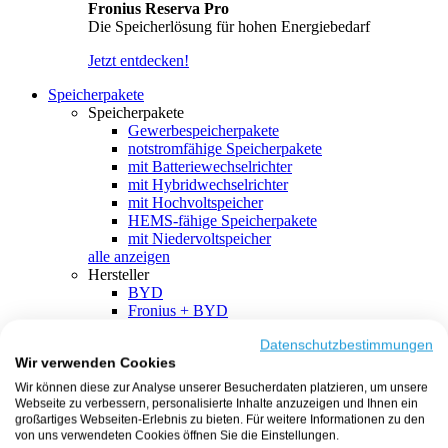
Fronius Reserva Pro
Die Speicherlösung für hohen Energiebedarf
Jetzt entdecken!
Speicherpakete
Speicherpakete
Gewerbespeicherpakete
notstromfähige Speicherpakete
mit Batteriewechselrichter
mit Hybridwechselrichter
mit Hochvoltspeicher
HEMS-fähige Speicherpakete
mit Niedervoltspeicher
alle anzeigen
Hersteller
BYD
Fronius + BYD
GoodWe + BYD
Kostal + BYD
Datenschutzbestimmungen
Wir verwenden Cookies
SMA + BYD
EcoFlow
Wir können diese zur Analyse unserer Besucherdaten platzieren, um unsere
EcoFlow + EcoFlow
Webseite zu verbessern, personalisierte Inhalte anzuzeigen und Ihnen ein
FENECON
großartiges Webseiten-Erlebnis zu bieten. Für weitere Informationen zu den
FENECON + FENECON
von uns verwendeten Cookies öffnen Sie die Einstellungen.