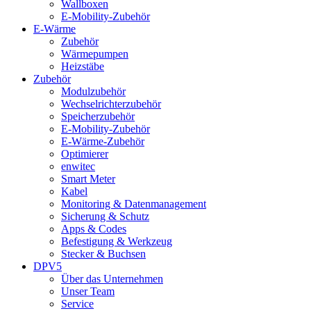
Wallboxen
E-Mobility-Zubehör
E-Wärme
Zubehör
Wärmepumpen
Heizstäbe
Zubehör
Modulzubehör
Wechselrichterzubehör
Speicherzubehör
E-Mobility-Zubehör
E-Wärme-Zubehör
Optimierer
enwitec
Smart Meter
Kabel
Monitoring & Datenmanagement
Sicherung & Schutz
Apps & Codes
Befestigung & Werkzeug
Stecker & Buchsen
DPV5
Über das Unternehmen
Unser Team
Service