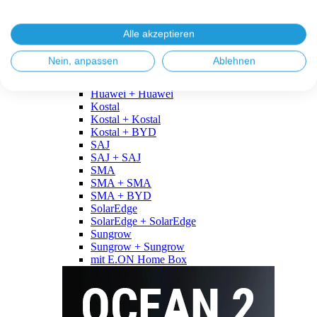
Fronius
Fronius + Fronius
Fronius + BYD
Alle akzeptieren
GoodWe
GoodWe + GoodWe
Nein, anpassen
Ablehnen
GoodWe + BYD
Huawei
Huawei + Huawei
Kostal
Kostal + Kostal
Kostal + BYD
SAJ
SAJ + SAJ
SMA
SMA + SMA
SMA + BYD
SolarEdge
SolarEdge + SolarEdge
Sungrow
Sungrow + Sungrow
mit E.ON Home Box