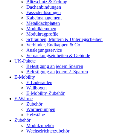
Blitzschutz & Erdung
Dachanbindungen
Fassadenlösungen
Kabelmanagement
Metalldachplatten
Modulklemmen
Modultragprofile
Schrauben, Muttern & Unterlegscheiben
Verbinder, Endkappen & Co
Auslegungsservice
Verpackungseinheiten & Gebinde
UK-Pakete
Befestigung an jedem Sparren
Befestigung an jedem 2. Sparren
E-Mobility
E-Ladesäulen
Wallboxen
E-Mobility-Zubehör
E-Wärme
Zubehör
Wärmepumpen
Heizstäbe
Zubehör
Modulzubehör
Wechselrichterzubehör