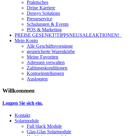
Praktisches
Deine Karriere
Densys Solutions
Presseservice
Schulungen & Events
POS & Marketing
PREISE GESENKT!
TIPPS
NEU
SALE
AKTIONEN!
Mein Konto
Alle Geschäftsvorgänge
gespeicherte Warenkörbe
Meine Favoriten
Adressen verwalten
Zahlungskonditionen
Kontoeinstellungen
Ausloggen
Willkommen
Loggen Sie sich ein.
Kontakt
Solarmodule
Full black Module
Glas-Glas Solarmodule