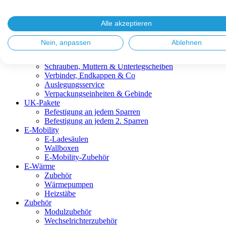
Blitzschutz & Erdung
Dachanbindungen
Fassadenlösungen
Alle akzeptieren
Kabelmanagement
Metalldachplatten
Nein, anpassen
Ablehnen
Modulklemmen
Modultragprofile
Schrauben, Muttern & Unterlegscheiben
Verbinder, Endkappen & Co
Auslegungsservice
Verpackungseinheiten & Gebinde
UK-Pakete
Befestigung an jedem Sparren
Befestigung an jedem 2. Sparren
E-Mobility
E-Ladesäulen
Wallboxen
E-Mobility-Zubehör
E-Wärme
Zubehör
Wärmepumpen
Heizstäbe
Zubehör
Modulzubehör
Wechselrichterzubehör