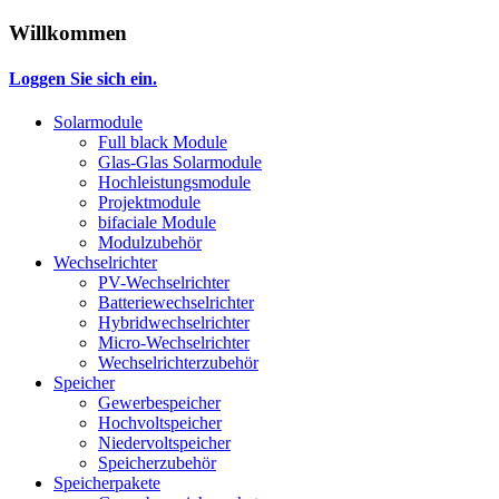
Willkommen
Loggen Sie sich ein.
Solarmodule
Full black Module
Glas-Glas Solarmodule
Hochleistungsmodule
Projektmodule
bifaciale Module
Modulzubehör
Wechselrichter
PV-Wechselrichter
Batteriewechselrichter
Hybridwechselrichter
Micro-Wechselrichter
Wechselrichterzubehör
Speicher
Gewerbespeicher
Hochvoltspeicher
Niedervoltspeicher
Speicherzubehör
Speicherpakete