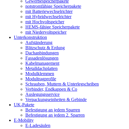
Gewerbespeicherpakete
notstromfähige Speicherpakete
mit Batteriewechselrichter
mit Hybridwechselrichter
mit Hochvoltspeicher
HEMS-fähige Speicherpakete
mit Niedervoltspeicher
Unterkonstruktion
Aufständerung
Blitzschutz & Erdung
Dachanbindungen
Fassadenlösungen
Kabelmanagement
Metalldachplatten
Modulklemmen
Modultragprofile
Schrauben, Muttern & Unterlegscheiben
Verbinder, Endkappen & Co
Auslegungsservice
Verpackungseinheiten & Gebinde
UK-Pakete
Befestigung an jedem Sparren
Befestigung an jedem 2. Sparren
E-Mobility
E-Ladesäulen