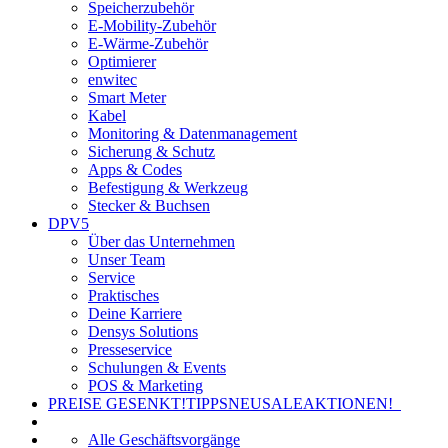
Speicherzubehör
E-Mobility-Zubehör
E-Wärme-Zubehör
Optimierer
enwitec
Smart Meter
Kabel
Monitoring & Datenmanagement
Sicherung & Schutz
Apps & Codes
Befestigung & Werkzeug
Stecker & Buchsen
DPV5
Über das Unternehmen
Unser Team
Service
Praktisches
Deine Karriere
Densys Solutions
Presseservice
Schulungen & Events
POS & Marketing
PREISE GESENKT!
TIPPS
NEU
SALE
AKTIONEN!
Alle Geschäftsvorgänge