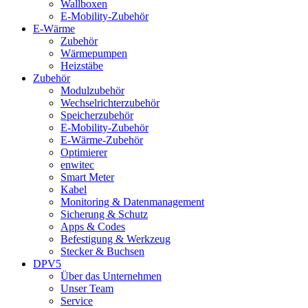
Wallboxen
E-Mobility-Zubehör
E-Wärme
Zubehör
Wärmepumpen
Heizstäbe
Zubehör
Modulzubehör
Wechselrichterzubehör
Speicherzubehör
E-Mobility-Zubehör
E-Wärme-Zubehör
Optimierer
enwitec
Smart Meter
Kabel
Monitoring & Datenmanagement
Sicherung & Schutz
Apps & Codes
Befestigung & Werkzeug
Stecker & Buchsen
DPV5
Über das Unternehmen
Unser Team
Service