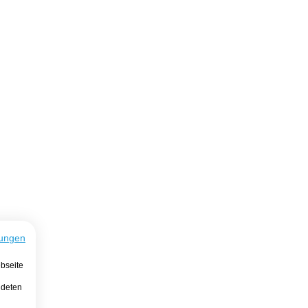
ungen
bseite
ndeten