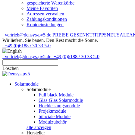
gespeicherte Warenkörbe
Meine Favoriten
Adressen verwalten
Zahlungskonditionen
Kontoeinstellungen
vertrieb@densys-pv5.de
PREISE GESENKT!
TIPPS
NEU
SALE
A
Wir liefern. Sie bauen.
Den Rest macht die Sonne.
+49 (0)6188 / 30 33 5-0
vertrieb@densys-pv5.de
+49 (0)6188 / 30 33 5-0
Löschen
Solarmodule
Solarmodule
Full black Module
Glas-Glas Solarmodule
Hochleistungsmodule
Projektmodule
bifaciale Module
Modulzubehör
alle anzeigen
Hersteller