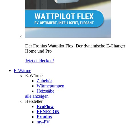
Der Fronius Wattpilot Flex: Der dynamische E-Charger
Home und Pro
Jetzt entdecken!
E-Wärme
E-Wärme
Zubehör
Wärmepumpen
Heizstäbe
alle anzeigen
Hersteller
EcoFlow
FENECON
Fronius
my-PV