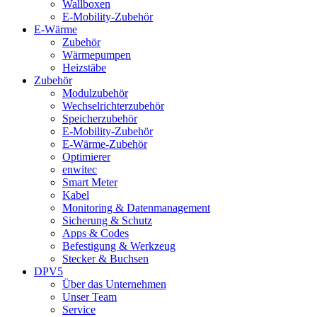
Wallboxen
E-Mobility-Zubehör
E-Wärme
Zubehör
Wärmepumpen
Heizstäbe
Zubehör
Modulzubehör
Wechselrichterzubehör
Speicherzubehör
E-Mobility-Zubehör
E-Wärme-Zubehör
Optimierer
enwitec
Smart Meter
Kabel
Monitoring & Datenmanagement
Sicherung & Schutz
Apps & Codes
Befestigung & Werkzeug
Stecker & Buchsen
DPV5
Über das Unternehmen
Unser Team
Service