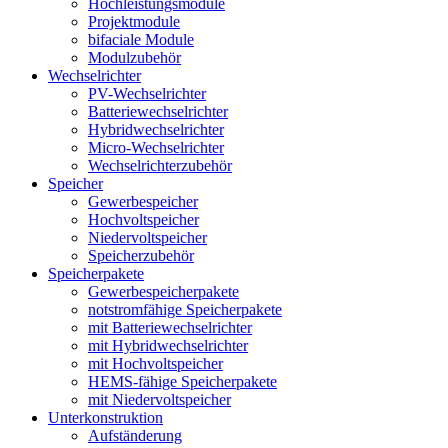
Hochleistungsmodule
Projektmodule
bifaciale Module
Modulzubehör
Wechselrichter
PV-Wechselrichter
Batteriewechselrichter
Hybridwechselrichter
Micro-Wechselrichter
Wechselrichterzubehör
Speicher
Gewerbespeicher
Hochvoltspeicher
Niedervoltspeicher
Speicherzubehör
Speicherpakete
Gewerbespeicherpakete
notstromfähige Speicherpakete
mit Batteriewechselrichter
mit Hybridwechselrichter
mit Hochvoltspeicher
HEMS-fähige Speicherpakete
mit Niedervoltspeicher
Unterkonstruktion
Aufständerung