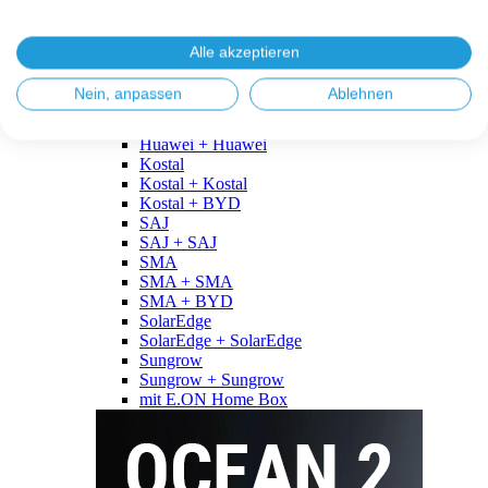
Fronius
Fronius + Fronius
Fronius + BYD
Alle akzeptieren
GoodWe
GoodWe + GoodWe
Nein, anpassen
Ablehnen
GoodWe + BYD
Huawei
Huawei + Huawei
Kostal
Kostal + Kostal
Kostal + BYD
SAJ
SAJ + SAJ
SMA
SMA + SMA
SMA + BYD
SolarEdge
SolarEdge + SolarEdge
Sungrow
Sungrow + Sungrow
mit E.ON Home Box