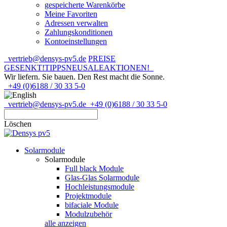
gespeicherte Warenkörbe
Meine Favoriten
Adressen verwalten
Zahlungskonditionen
Kontoeinstellungen
vertrieb@densys-pv5.de
PREISE
GESENKT!
TIPPS
NEU
SALE
AKTIONEN!
Wir liefern. Sie bauen.
Den Rest macht die Sonne.
+49 (0)6188 / 30 33 5-0
vertrieb@densys-pv5.de
+49 (0)6188 / 30 33 5-0
Löschen
Solarmodule
Solarmodule
Full black Module
Glas-Glas Solarmodule
Hochleistungsmodule
Projektmodule
bifaciale Module
Modulzubehör
alle anzeigen