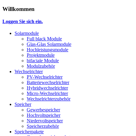
Willkommen
Loggen Sie sich ein.
Solarmodule
Full black Module
Glas-Glas Solarmodule
Hochleistungsmodule
Projektmodule
bifaciale Module
Modulzubehör
Wechselrichter
PV-Wechselrichter
Batteriewechselrichter
Hybridwechselrichter
Micro-Wechselrichter
Wechselrichterzubehör
Speicher
Gewerbespeicher
Hochvoltspeicher
Niedervoltspeicher
Speicherzubehör
Speicherpakete