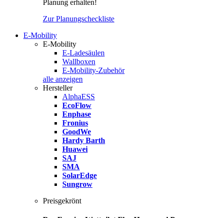
Planung erhalten!
Zur Planungscheckliste
E-Mobility
E-Mobility
E-Ladesäulen
Wallboxen
E-Mobility-Zubehör
alle anzeigen
Hersteller
AlphaESS
EcoFlow
Enphase
Fronius
GoodWe
Hardy Barth
Huawei
SAJ
SMA
SolarEdge
Sungrow
Preisgekrönt