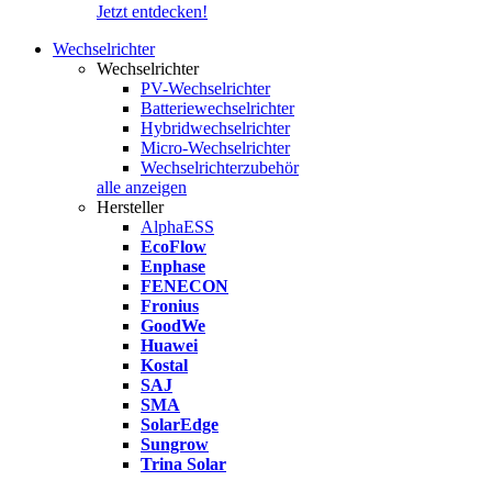
Jetzt entdecken!
Wechselrichter
Wechselrichter
PV-Wechselrichter
Batteriewechselrichter
Hybridwechselrichter
Micro-Wechselrichter
Wechselrichterzubehör
alle anzeigen
Hersteller
AlphaESS
EcoFlow
Enphase
FENECON
Fronius
GoodWe
Huawei
Kostal
SAJ
SMA
SolarEdge
Sungrow
Trina Solar