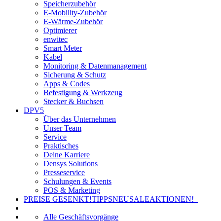
Speicherzubehör
E-Mobility-Zubehör
E-Wärme-Zubehör
Optimierer
enwitec
Smart Meter
Kabel
Monitoring & Datenmanagement
Sicherung & Schutz
Apps & Codes
Befestigung & Werkzeug
Stecker & Buchsen
DPV5
Über das Unternehmen
Unser Team
Service
Praktisches
Deine Karriere
Densys Solutions
Presseservice
Schulungen & Events
POS & Marketing
PREISE GESENKT!
TIPPS
NEU
SALE
AKTIONEN!
Alle Geschäftsvorgänge