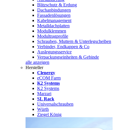
Blitzschutz & Erdung
Dachanbindungen
Fassadenlösungen
Kabelmanagement
Metalldachplatten
Modulklemmen
Modultragprofile
Schrauben, Muttern & Unterlegscheiben
Verbinder, Endkappen & Co
Auslegungsservice
Verpackungseinheiten & Gebinde
alle anzeigen
Hersteller
Clenergy
eCOM Farm
K2 Systems
K2 Systems
Marzari
SL Rack
Universalschrauben
Würth
Ziegel König