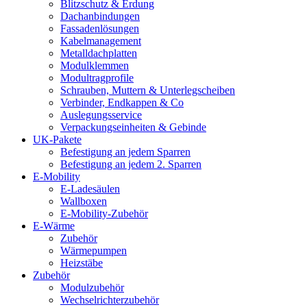
Blitzschutz & Erdung
Dachanbindungen
Fassadenlösungen
Kabelmanagement
Metalldachplatten
Modulklemmen
Modultragprofile
Schrauben, Muttern & Unterlegscheiben
Verbinder, Endkappen & Co
Auslegungsservice
Verpackungseinheiten & Gebinde
UK-Pakete
Befestigung an jedem Sparren
Befestigung an jedem 2. Sparren
E-Mobility
E-Ladesäulen
Wallboxen
E-Mobility-Zubehör
E-Wärme
Zubehör
Wärmepumpen
Heizstäbe
Zubehör
Modulzubehör
Wechselrichterzubehör