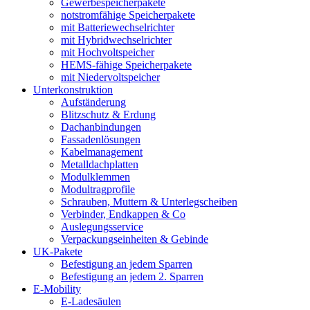
Gewerbespeicherpakete
notstromfähige Speicherpakete
mit Batteriewechselrichter
mit Hybridwechselrichter
mit Hochvoltspeicher
HEMS-fähige Speicherpakete
mit Niedervoltspeicher
Unterkonstruktion
Aufständerung
Blitzschutz & Erdung
Dachanbindungen
Fassadenlösungen
Kabelmanagement
Metalldachplatten
Modulklemmen
Modultragprofile
Schrauben, Muttern & Unterlegscheiben
Verbinder, Endkappen & Co
Auslegungsservice
Verpackungseinheiten & Gebinde
UK-Pakete
Befestigung an jedem Sparren
Befestigung an jedem 2. Sparren
E-Mobility
E-Ladesäulen