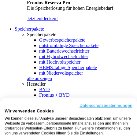
Fronius Reserva Pro
Die Speicherlösung für hohen Energiebedarf
Jetzt entdecken!
Speicherpakete
Speicherpakete
Gewerbespeicherpakete
notstromfähige Speicherpakete
mit Batteriewechselrichter
mit Hybridwechselrichter
mit Hochvoltspeicher
HEMS-fähige Speicherpakete
mit Niedervoltspeicher
alle anzeigen
Hersteller
BYD
Fronius + BYD
GoodWe + BYD
Kostal + BYD
Datenschutzbestimmungen
Wir verwenden Cookies
SMA + BYD
EcoFlow
Wir können diese zur Analyse unserer Besucherdaten platzieren, um unsere
EcoFlow + EcoFlow
Webseite zu verbessern, personalisierte Inhalte anzuzeigen und Ihnen ein
FENECON
großartiges Webseiten-Erlebnis zu bieten. Für weitere Informationen zu den
FENECON + FENECON
von uns verwendeten Cookies öffnen Sie die Einstellungen.