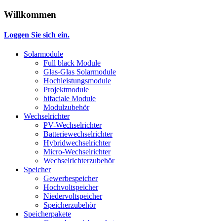
Willkommen
Loggen Sie sich ein.
Solarmodule
Full black Module
Glas-Glas Solarmodule
Hochleistungsmodule
Projektmodule
bifaciale Module
Modulzubehör
Wechselrichter
PV-Wechselrichter
Batteriewechselrichter
Hybridwechselrichter
Micro-Wechselrichter
Wechselrichterzubehör
Speicher
Gewerbespeicher
Hochvoltspeicher
Niedervoltspeicher
Speicherzubehör
Speicherpakete