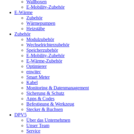
Wallboxen
E-Mobility-Zubehör
E-Wärme
Zubehör
Wärmepumpen
Heizstäbe
Zubehör
Modulzubehör
Wechselrichterzubehör
Speicherzubehör
E-Mobility-Zubehör
E-Wärme-Zubehör
Optimierer
enwitec
Smart Meter
Kabel
Monitoring & Datenmanagement
Sicherung & Schutz
Apps & Codes
Befestigung & Werkzeug
Stecker & Buchsen
DPV5
Über das Unternehmen
Unser Team
Service