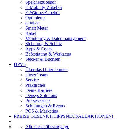
Speicherzubehör
E-Mobility-Zubehör
E-Wärme-Zubehör
Optimierer
enwitec
Smart Meter
Kabel
Monitoring & Datenmanagement
Sicherung & Schutz
Apps & Codes
Befestigung & Werkzeug
Stecker & Buchsen
DPV5
Über das Unternehmen
Unser Team
Service
Praktisches
Deine Karriere
Densys Solutions
Presseservice
Schulungen & Events
POS & Marketing
PREISE GESENKT!
TIPPS
NEU
SALE
AKTIONEN!
Alle Geschäftsvorgänge