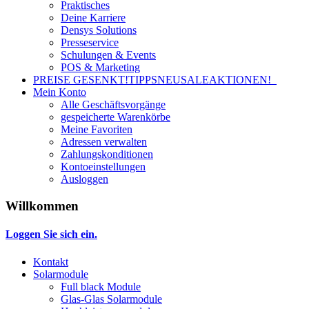
Praktisches
Deine Karriere
Densys Solutions
Presseservice
Schulungen & Events
POS & Marketing
PREISE GESENKT!
TIPPS
NEU
SALE
AKTIONEN!
Mein Konto
Alle Geschäftsvorgänge
gespeicherte Warenkörbe
Meine Favoriten
Adressen verwalten
Zahlungskonditionen
Kontoeinstellungen
Ausloggen
Willkommen
Loggen Sie sich ein.
Kontakt
Solarmodule
Full black Module
Glas-Glas Solarmodule