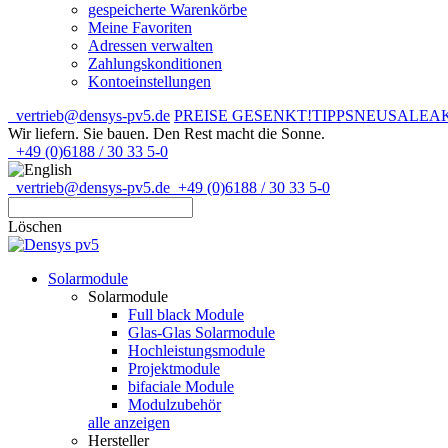
gespeicherte Warenkörbe
Meine Favoriten
Adressen verwalten
Zahlungskonditionen
Kontoeinstellungen
vertrieb@densys-pv5.de
PREISE GESENKT!
TIPPS
NEU
SALE
A
Wir liefern. Sie bauen.
Den Rest macht die Sonne.
+49 (0)6188 / 30 33 5-0
vertrieb@densys-pv5.de
+49 (0)6188 / 30 33 5-0
Löschen
Solarmodule
Solarmodule
Full black Module
Glas-Glas Solarmodule
Hochleistungsmodule
Projektmodule
bifaciale Module
Modulzubehör
alle anzeigen
Hersteller