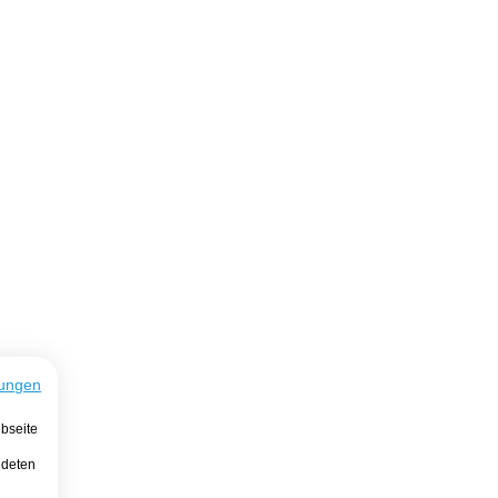
ungen
bseite
ndeten