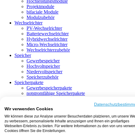
Hochleistungsmodule
Projektmodule
bifaciale Module
Modulzubehör
Wechselrichter
PV-Wechselrichter
Batteriewechselrichter
Hybridwechselrichter
Micro-Wechselrichter
Wechselrichterzubehör
Speicher
Gewerbespeicher
Hochvoltspeicher
Niedervoltspeicher
Speicherzubehör
Speicherpakete
Gewerbespeicherpakete
notstromfähige Speicherpakete
mit Batteriewechselrichter
mit Hybridwechselrichter
Datenschutzbestimm
Wir verwenden Cookies
mit Hochvoltspeicher
HEMS-fähige Speicherpakete
Wir können diese zur Analyse unserer Besucherdaten platzieren, um unsere We
mit Niedervoltspeicher
zu verbessern, personalisierte Inhalte anzuzeigen und Ihnen ein großartiges
Unterkonstruktion
Webseiten-Erlebnis zu bieten. Für weitere Informationen zu den von uns verwe
Aufständerung
Cookies öffnen Sie die Einstellungen.