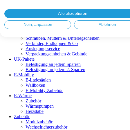
Blitzschutz & Erdung
Dachanbindungen
Fassadenlösungen
Alle akzeptieren
Kabelmanagement
Metalldachplatten
Nein, anpassen
Ablehnen
Modulklemmen
Modultragprofile
Schrauben, Muttern & Unterlegscheiben
Verbinder, Endkappen & Co
Auslegungsservice
Verpackungseinheiten & Gebinde
UK-Pakete
Befestigung an jedem Sparren
Befestigung an jedem 2. Sparren
E-Mobility
E-Ladesäulen
Wallboxen
E-Mobility-Zubehör
E-Wärme
Zubehör
Wärmepumpen
Heizstäbe
Zubehör
Modulzubehör
Wechselrichterzubehör