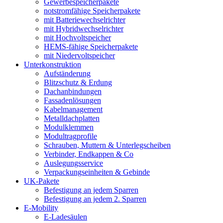
Gewerbespeicherpakete
notstromfähige Speicherpakete
mit Batteriewechselrichter
mit Hybridwechselrichter
mit Hochvoltspeicher
HEMS-fähige Speicherpakete
mit Niedervoltspeicher
Unterkonstruktion
Aufständerung
Blitzschutz & Erdung
Dachanbindungen
Fassadenlösungen
Kabelmanagement
Metalldachplatten
Modulklemmen
Modultragprofile
Schrauben, Muttern & Unterlegscheiben
Verbinder, Endkappen & Co
Auslegungsservice
Verpackungseinheiten & Gebinde
UK-Pakete
Befestigung an jedem Sparren
Befestigung an jedem 2. Sparren
E-Mobility
E-Ladesäulen