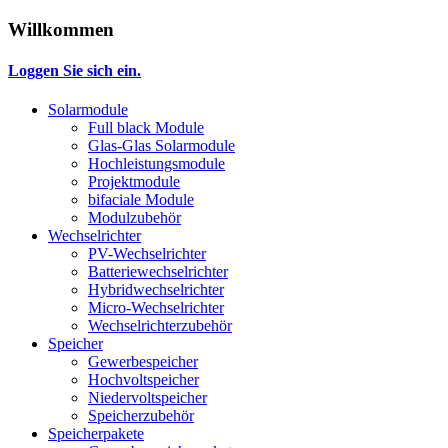
Willkommen
Loggen Sie sich ein.
Solarmodule
Full black Module
Glas-Glas Solarmodule
Hochleistungsmodule
Projektmodule
bifaciale Module
Modulzubehör
Wechselrichter
PV-Wechselrichter
Batteriewechselrichter
Hybridwechselrichter
Micro-Wechselrichter
Wechselrichterzubehör
Speicher
Gewerbespeicher
Hochvoltspeicher
Niedervoltspeicher
Speicherzubehör
Speicherpakete