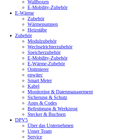
Wallboxen
E-Mobility-Zubehör
E-Wärme
Zubehör
Wärmepumpen
Heizstäbe
Zubehör
Modulzubehör
Wechselrichterzubehör
Speicherzubehör
E-Mobility-Zubehör
E-Wärme-Zubehör
Optimierer
enwitec
Smart Meter
Kabel
Monitoring & Datenmanagement
Sicherung & Schutz
Apps & Codes
Befestigung & Werkzeug
Stecker & Buchsen
DPV5
Über das Unternehmen
Unser Team
Service