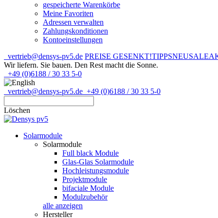
gespeicherte Warenkörbe
Meine Favoriten
Adressen verwalten
Zahlungskonditionen
Kontoeinstellungen
vertrieb@densys-pv5.de
PREISE GESENKT!
TIPPS
NEU
SALE
A
Wir liefern. Sie bauen.
Den Rest macht die Sonne.
+49 (0)6188 / 30 33 5-0
vertrieb@densys-pv5.de
+49 (0)6188 / 30 33 5-0
Löschen
Solarmodule
Solarmodule
Full black Module
Glas-Glas Solarmodule
Hochleistungsmodule
Projektmodule
bifaciale Module
Modulzubehör
alle anzeigen
Hersteller