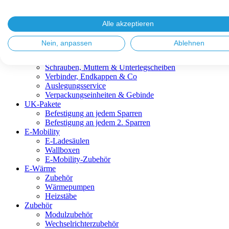
Blitzschutz & Erdung
Dachanbindungen
Fassadenlösungen
Alle akzeptieren
Kabelmanagement
Metalldachplatten
Nein, anpassen
Ablehnen
Modulklemmen
Modultragprofile
Schrauben, Muttern & Unterlegscheiben
Verbinder, Endkappen & Co
Auslegungsservice
Verpackungseinheiten & Gebinde
UK-Pakete
Befestigung an jedem Sparren
Befestigung an jedem 2. Sparren
E-Mobility
E-Ladesäulen
Wallboxen
E-Mobility-Zubehör
E-Wärme
Zubehör
Wärmepumpen
Heizstäbe
Zubehör
Modulzubehör
Wechselrichterzubehör