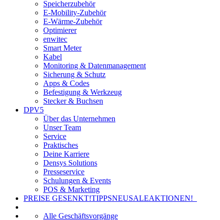
Speicherzubehör
E-Mobility-Zubehör
E-Wärme-Zubehör
Optimierer
enwitec
Smart Meter
Kabel
Monitoring & Datenmanagement
Sicherung & Schutz
Apps & Codes
Befestigung & Werkzeug
Stecker & Buchsen
DPV5
Über das Unternehmen
Unser Team
Service
Praktisches
Deine Karriere
Densys Solutions
Presseservice
Schulungen & Events
POS & Marketing
PREISE GESENKT!
TIPPS
NEU
SALE
AKTIONEN!
Alle Geschäftsvorgänge