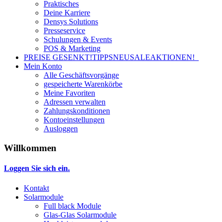
Praktisches
Deine Karriere
Densys Solutions
Presseservice
Schulungen & Events
POS & Marketing
PREISE GESENKT!
TIPPS
NEU
SALE
AKTIONEN!
Mein Konto
Alle Geschäftsvorgänge
gespeicherte Warenkörbe
Meine Favoriten
Adressen verwalten
Zahlungskonditionen
Kontoeinstellungen
Ausloggen
Willkommen
Loggen Sie sich ein.
Kontakt
Solarmodule
Full black Module
Glas-Glas Solarmodule