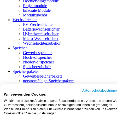
Hochleistungsmodule
Projektmodule
bifaciale Module
Modulzubehör
Wechselrichter
PV-Wechselrichter
Batteriewechselrichter
Hybridwechselrichter
Micro-Wechselrichter
Wechselrichterzubehör
Speicher
Gewerbespeicher
Hochvoltspeicher
Niedervoltspeicher
Speicherzubehör
Speicherpakete
Gewerbespeicherpakete
notstromfähige Speicherpakete
mit Batteriewechselrichter
mit Hybridwechselrichter
Datenschutzbestimm
Wir verwenden Cookies
mit Hochvoltspeicher
HEMS-fähige Speicherpakete
Wir können diese zur Analyse unserer Besucherdaten platzieren, um unsere We
mit Niedervoltspeicher
zu verbessern, personalisierte Inhalte anzuzeigen und Ihnen ein großartiges
Unterkonstruktion
Webseiten-Erlebnis zu bieten. Für weitere Informationen zu den von uns verwe
Aufständerung
Cookies öffnen Sie die Einstellungen.