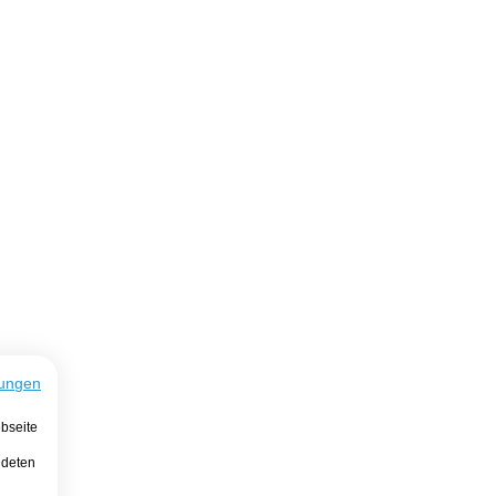
ungen
bseite
ndeten