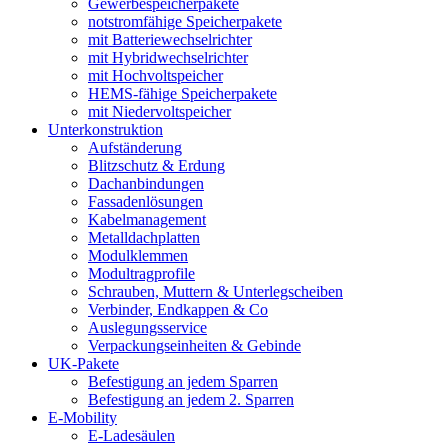
Gewerbespeicherpakete
notstromfähige Speicherpakete
mit Batteriewechselrichter
mit Hybridwechselrichter
mit Hochvoltspeicher
HEMS-fähige Speicherpakete
mit Niedervoltspeicher
Unterkonstruktion
Aufständerung
Blitzschutz & Erdung
Dachanbindungen
Fassadenlösungen
Kabelmanagement
Metalldachplatten
Modulklemmen
Modultragprofile
Schrauben, Muttern & Unterlegscheiben
Verbinder, Endkappen & Co
Auslegungsservice
Verpackungseinheiten & Gebinde
UK-Pakete
Befestigung an jedem Sparren
Befestigung an jedem 2. Sparren
E-Mobility
E-Ladesäulen