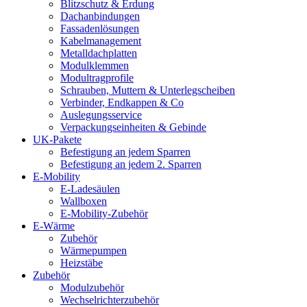
Blitzschutz & Erdung
Dachanbindungen
Fassadenlösungen
Kabelmanagement
Metalldachplatten
Modulklemmen
Modultragprofile
Schrauben, Muttern & Unterlegscheiben
Verbinder, Endkappen & Co
Auslegungsservice
Verpackungseinheiten & Gebinde
UK-Pakete
Befestigung an jedem Sparren
Befestigung an jedem 2. Sparren
E-Mobility
E-Ladesäulen
Wallboxen
E-Mobility-Zubehör
E-Wärme
Zubehör
Wärmepumpen
Heizstäbe
Zubehör
Modulzubehör
Wechselrichterzubehör