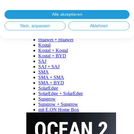
Fronius
Fronius + Fronius
Fronius + BYD
Alle akzeptieren
GoodWe
GoodWe + GoodWe
Nein, anpassen
Ablehnen
GoodWe + BYD
Huawei
Huawei + Huawei
Kostal
Kostal + Kostal
Kostal + BYD
SAJ
SAJ + SAJ
SMA
SMA + SMA
SMA + BYD
SolarEdge
SolarEdge + SolarEdge
Sungrow
Sungrow + Sungrow
mit E.ON Home Box