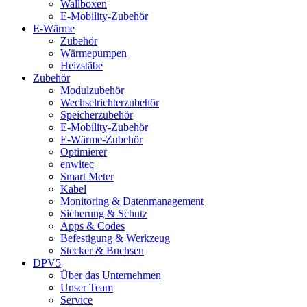
Wallboxen
E-Mobility-Zubehör
E-Wärme
Zubehör
Wärmepumpen
Heizstäbe
Zubehör
Modulzubehör
Wechselrichterzubehör
Speicherzubehör
E-Mobility-Zubehör
E-Wärme-Zubehör
Optimierer
enwitec
Smart Meter
Kabel
Monitoring & Datenmanagement
Sicherung & Schutz
Apps & Codes
Befestigung & Werkzeug
Stecker & Buchsen
DPV5
Über das Unternehmen
Unser Team
Service