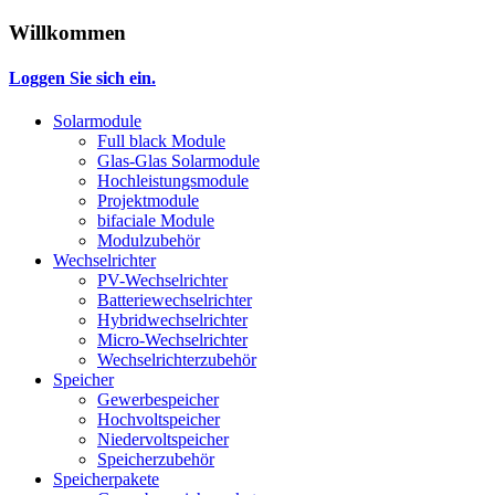
Willkommen
Loggen Sie sich ein.
Solarmodule
Full black Module
Glas-Glas Solarmodule
Hochleistungsmodule
Projektmodule
bifaciale Module
Modulzubehör
Wechselrichter
PV-Wechselrichter
Batteriewechselrichter
Hybridwechselrichter
Micro-Wechselrichter
Wechselrichterzubehör
Speicher
Gewerbespeicher
Hochvoltspeicher
Niedervoltspeicher
Speicherzubehör
Speicherpakete