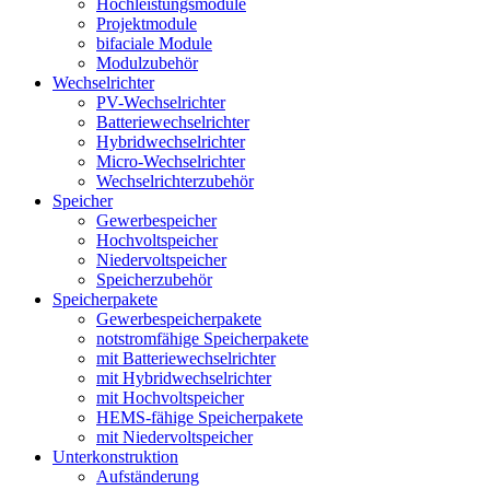
Hochleistungsmodule
Projektmodule
bifaciale Module
Modulzubehör
Wechselrichter
PV-Wechselrichter
Batteriewechselrichter
Hybridwechselrichter
Micro-Wechselrichter
Wechselrichterzubehör
Speicher
Gewerbespeicher
Hochvoltspeicher
Niedervoltspeicher
Speicherzubehör
Speicherpakete
Gewerbespeicherpakete
notstromfähige Speicherpakete
mit Batteriewechselrichter
mit Hybridwechselrichter
mit Hochvoltspeicher
HEMS-fähige Speicherpakete
mit Niedervoltspeicher
Unterkonstruktion
Aufständerung