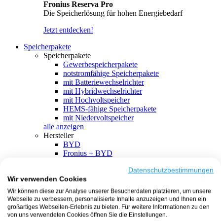
Fronius Reserva Pro
Die Speicherlösung für hohen Energiebedarf
Jetzt entdecken!
Speicherpakete
Speicherpakete
Gewerbespeicherpakete
notstromfähige Speicherpakete
mit Batteriewechselrichter
mit Hybridwechselrichter
mit Hochvoltspeicher
HEMS-fähige Speicherpakete
mit Niedervoltspeicher
alle anzeigen
Hersteller
BYD
Fronius + BYD
GoodWe + BYD
Kostal + BYD
Datenschutzbestimmungen
Wir verwenden Cookies
SMA + BYD
EcoFlow
Wir können diese zur Analyse unserer Besucherdaten platzieren, um unsere
EcoFlow + EcoFlow
Webseite zu verbessern, personalisierte Inhalte anzuzeigen und Ihnen ein
FENECON
großartiges Webseiten-Erlebnis zu bieten. Für weitere Informationen zu den
FENECON + FENECON
von uns verwendeten Cookies öffnen Sie die Einstellungen.