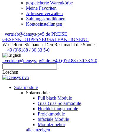
gespeicherte Warenkörbe
Meine Favoriten
Adressen verwalten
Zahlungskonditionen
Kontoeinstellungen
vertrieb@densys-pv5.de
PREISE
GESENKT!
TIPPS
NEU
SALE
AKTIONEN!
Wir liefern. Sie bauen.
Den Rest macht die Sonne.
+49 (0)6188 / 30 33 5-0
vertrieb@densys-pv5.de
+49 (0)6188 / 30 33 5-0
Löschen
Solarmodule
Solarmodule
Full black Module
Glas-Glas Solarmodule
Hochleistungsmodule
Projektmodule
bifaciale Module
Modulzubehör
alle anzeigen