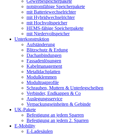
Gewerbespeicherpakete
notstromfähige Speicherpakete
mit Batteriewechselrichter
mit Hybridwechselrichter
mit Hochvoltspeicher
HEMS-fähige Speicherpakete
mit Niedervoltspeicher
Unterkonstruktion
Aufständerung
Blitzschutz & Erdung
Dachanbindungen
Fassadenlösungen
Kabelmanagement
Metalldachplatten
Modulklemmen
Modultragprofile
Schrauben, Muttern & Unterlegscheiben
Verbinder, Endkappen & Co
Auslegungsservice
Verpackungseinheiten & Gebinde
UK-Pakete
Befestigung an jedem Sparren
Befestigung an jedem 2. Sparren
E-Mobility
E-Ladesäulen