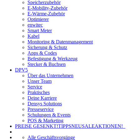
Speicherzubehör
E-Mobility-Zubehör
E-Wärme-Zubehör
Optimierer
enwitec
Smart Meter
Kabel
Monitoring & Datenmanagement
Sicherung & Schutz
Apps & Codes
Befestigung & Werkzeug
Stecker & Buchsen
DPV5
Über das Unternehmen
Unser Team
Service
Praktisches
Deine Karriere
Densys Solutions
Presseservice
Schulungen & Events
POS & Marketing
PREISE GESENKT!
TIPPS
NEU
SALE
AKTIONEN!
Alle Geschäftsvorgänge