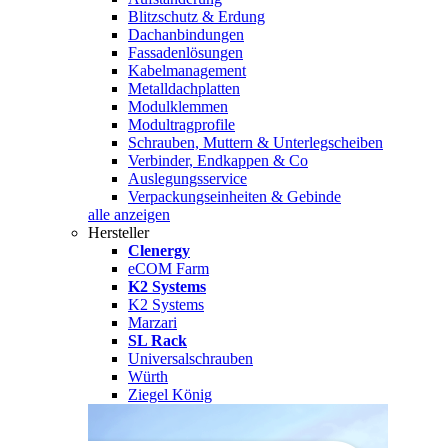
Blitzschutz & Erdung
Dachanbindungen
Fassadenlösungen
Kabelmanagement
Metalldachplatten
Modulklemmen
Modultragprofile
Schrauben, Muttern & Unterlegscheiben
Verbinder, Endkappen & Co
Auslegungsservice
Verpackungseinheiten & Gebinde
alle anzeigen
Hersteller
Clenergy
eCOM Farm
K2 Systems
K2 Systems
Marzari
SL Rack
Universalschrauben
Würth
Ziegel König