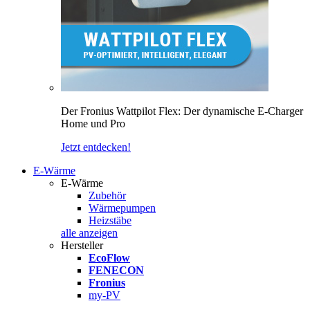
Der Fronius Wattpilot Flex: Der dynamische E-Charger
Home und Pro
Jetzt entdecken!
E-Wärme
E-Wärme
Zubehör
Wärmepumpen
Heizstäbe
alle anzeigen
Hersteller
EcoFlow
FENECON
Fronius
my-PV