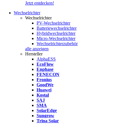
Jetzt entdecken!
Wechselrichter
Wechselrichter
PV-Wechselrichter
Batteriewechselrichter
Hybridwechselrichter
Micro-Wechselrichter
Wechselrichterzubehör
alle anzeigen
Hersteller
AlphaESS
EcoFlow
Enphase
FENECON
Fronius
GoodWe
Huawei
Kostal
SAJ
SMA
SolarEdge
Sungrow
Trina Solar