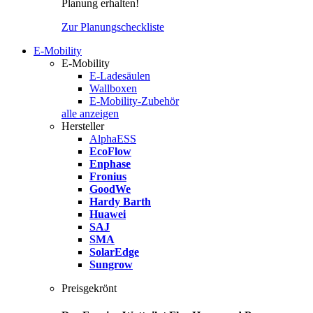
Planung erhalten!
Zur Planungscheckliste
E-Mobility
E-Mobility
E-Ladesäulen
Wallboxen
E-Mobility-Zubehör
alle anzeigen
Hersteller
AlphaESS
EcoFlow
Enphase
Fronius
GoodWe
Hardy Barth
Huawei
SAJ
SMA
SolarEdge
Sungrow
Preisgekrönt